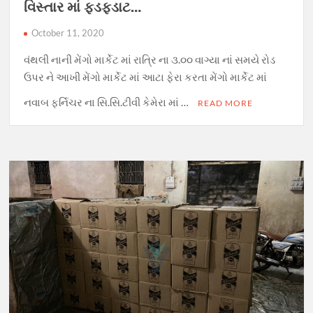
વિસ્તાર માં ફડફડાટ…
October 11, 2020
વંથલી નાની મેંગો માર્કેટ માં રાત્રિ ના ૩.૦૦ વાગ્યા નાં સમયે રોડ
ઉપર ને આખી મેંગો માર્કેટ માં આટા ફેરા કરતા મેંગો માર્કેટ માં
નવાબ ફર્નિચર ના સિ.સિ.ટીવી કેમેરા માં …
READ MORE