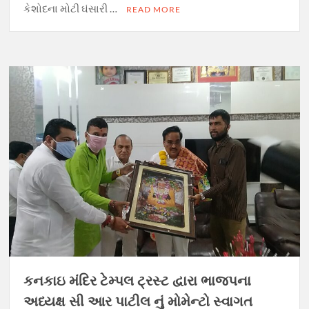
કેશોદના મોટી ઘંસારી …
READ MORE
કનકાઇ મંદિર ટેમ્પલ ટ્રસ્ટ દ્વારા ભાજપના
અધ્યક્ષ સી આર પાટીલ નું મોમેન્ટો સ્વાગત