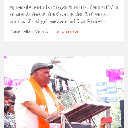
જૂનાગઢ નાં ભવનાથમાં ચાલી રહેલા શિવરાત્રિના મેળામં ભાવિકોની
સંખ્યામાં ઉત્તરોત્તર વધારો થઈ રહ્યો છે. ચોથા દિવસે આંકડો ૮
લાખને વટાવી ગયો હતો. આજે મંગળવારે શિવરાત્રિના રોજ
મેળાનો અંતિમ દિવસ છે. …
READ MORE