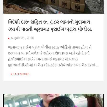
વિદેશી દારૂ સહિત રૂ. ૬.૮૨ લાખનો મુદામાલ
ઝડપી પાડતી જૂનાગઢ ક્રાઈમ બ્રાંચ પોલીસ.
August 31, 2020
જૂનાગઢ ક્રાઈમ બ્રાંચ પોલીસ સ્ટાફ ઓફિસે હાજર હોય, તે
દરમ્યાન બાતમી મળેલ કે શહેરના દોલતપરા ખાતે રહેતો રવી
હમીરભાઈ ભારાઈ નામના શખ્સે જુનાગઢ સાબલપુર
જી.આઈ.ડી.સી.માં ભાવિન એસસ્ટેટ તરીકે ઓળખાતા વિસ્તારમાં …
READ MORE