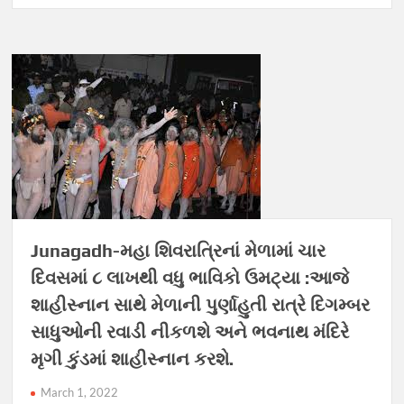
Junagadh-મહા શિવરાત્રિનાં મેળામાં ચાર
દિવસમાં ૮ લાખથી વધુ ભાવિકો ઉમટ્યા :આજે
શાહીસ્નાન સાથે મેળાની પુર્ણાહુતી રાત્રે દિગમ્બર
સાધુઓની રવાડી નીકળશે અને ભવનાથ મંદિરે
મૃગી કુંડમાં શાહીસ્નાન કરશે.
March 1, 2022