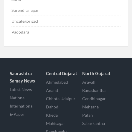
Surendranagar
Uncategorized
Vadodara
Saurashtra
Central Gujarat
North Gujarat
Samay News
Ahmedabad
Aravalli
Latest News
Anand
Banaskantha
National
Chhota Udaipur
Gandhinagar
International
Dahod
Mehsana
E-Paper
Kheda
Patan
Mahisagar
Sabarkantha
Panchmahal