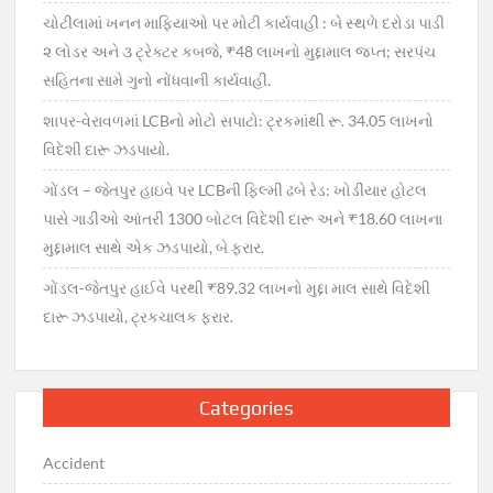
ચોટીલામાં ખનન માફિયાઓ પર મોટી કાર્યવાહી : બે સ્થળે દરોડા પાડી
૨ લોડર અને ૩ ટ્રેક્ટર કબજે, ₹48 લાખનો મુદ્દામાલ જપ્ત; સરપંચ
સહિતના સામે ગુનો નોંધવાની કાર્યવાહી.
શાપર-વેરાવળમાં LCBનો મોટો સપાટો: ટ્રકમાંથી રૂ. 34.05 લાખનો
વિદેશી દારૂ ઝડપાયો.
ગોંડલ – જેતપુર હાઇવે પર LCBની ફિલ્મી ઢબે રેડ: ખોડીયાર હોટલ
પાસે ગાડીઓ આંતરી 1300 બોટલ વિદેશી દારૂ અને ₹18.60 લાખના
મુદ્દામાલ સાથે એક ઝડપાયો, બે ફરાર.
ગોંડલ-જેતપુર હાઈવે પરથી ₹89.32 લાખનો મુદ્દા માલ સાથે વિદેશી
દારૂ ઝડપાયો, ટ્રકચાલક ફરાર.
Categories
Accident