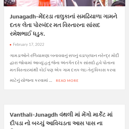
Junagadh-મેંદરડા તાલુકાનાં સમઢિયાળા ગામને
દતક લેતા પોરબંદર મત વિસ્તારના સાંસદ
રમેશભાઈ ધડુક.
February 17, 2022
ગામડાઓને રળિયામણા બનાવવાનું સપનું વડાપ્રધાન નરેન્દ્ર મોદી
દ્વારા જોવામાં આવ્યું હતું જેના અંતર્ગત દરેક સાંસદો હવે પોતાના
મત વિસ્તારમાંથી કોઈપણ એક ગામ દત્તક લઇ તેનું વિકાસ કરવા
માટેનું યોજના કરવામાં …
READ MORE
Vanthali-Junagdh વંથલી માં મેંગો માર્કેટ માં
દીપડા નો બચ્ચું આવિચડતા આસ પાસ ના