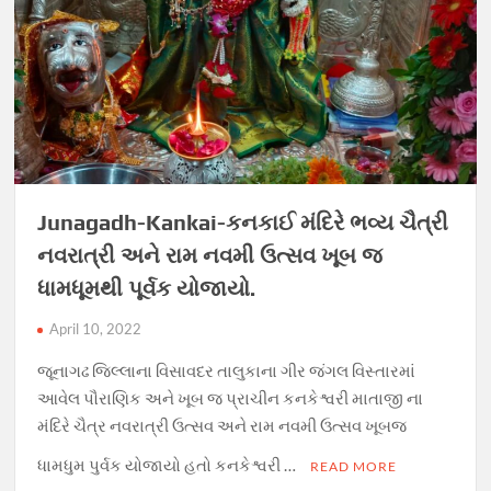
Junagadh-Kankai-કનકાઈ મંદિરે ભવ્ય ચૈત્રી
નવરાત્રી અને રામ નવમી ઉત્સવ ખૂબ જ
ધામધૂમથી પૂર્વક યોજાયો.
April 10, 2022
જૂનાગઢ જિલ્લાના વિસાવદર તાલુકાના ગીર જંગલ વિસ્તારમાં
આવેલ પૌરાણિક અને ખૂબ જ પ્રાચીન કનકેશ્વરી માતાજી ના
મંદિરે ચૈત્ર નવરાત્રી ઉત્સવ અને રામ નવમી ઉત્સવ ખૂબજ
ધામધુમ પુર્વક યોજાયો હતો કનકેશ્વરી …
READ MORE