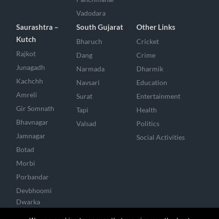
Vadodara
Saurashtra –
South Gujarat
Other Links
Kutch
Bharuch
Cricket
Rajkot
Dang
Crime
Junagadh
Narmada
Dharmik
Kachchh
Navsari
Education
Amreli
Surat
Entertainment
Gir Somnath
Tapi
Health
Bhavnagar
Valsad
Politics
Jamnagar
Social Activities
Botad
Morbi
Porbandar
Devbhoomi
Dwarka
Surendranagar