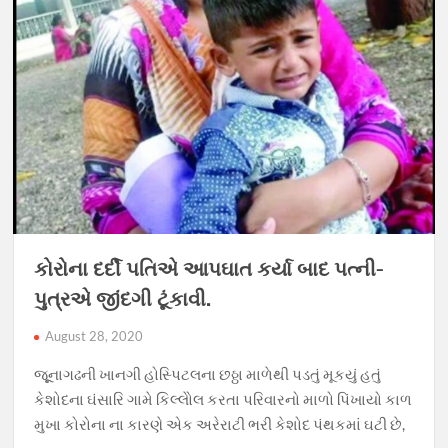
કોરોના દર્દી પતિએ આપઘાત કર્યા બાદ પત્ની-
પુત્રએ જીંદગી ટૂંકાવી.
August 28, 2020
જૂૂનાગઢની ખાનગી હોસ્પિટલના છઠ્ઠા માળેથી પડતું મૂકયું હતું
કેશોદના ઘંસારિ ગામે કિલ્લોેલ કરતા પરિવારનો માળો પિંખાયો કાળ
મુખા કોરોના ના કારણે એક અરેરાટી ભરી કેશોદ પંથકમાં ઘટી છે,