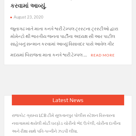
કરવામાં આવ્યું.
August 23, 2020
જૂનાગઢ ખાતે માતા કનકેશ્વરી ટેમ્પલ ટ્રસ્ટના ટ્રસ્ટીઓ દ્વારા
મોમેન્ટો થી ભારતીય જનતા પાર્ટીના અધ્યક્ષ સી આર પાટીલ
સાહેબનું સન્માન કરવામાં આવ્યું વિસાવદર પાસે આવેલ ગીર
મધ્યમાં બિરાજતા માતા કનકેશ્વરી ટેમ્પલ …
READ MORE
Latest News
રાજકોટ ગ્રામ્ય LCB ટીમે સુલતાનપુર પોલીસ સ્ટેશન વિસ્તારના
નવાગામમાં થયેલી મોટી ઘરફોડ ચોરીનો ભેદ ઉકેલી, ચોરીના દાગીના
અને રીક્ષા સાથે પતિ-પત્નીને ઝડપી લીધા.