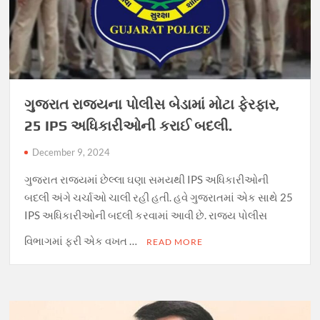
ગુજરાત રાજ્યના પોલીસ બેડામાં મોટા ફેરફાર,
25 IPS અધિકારીઓની કરાઈ બદલી.
December 9, 2024
ગુજરાત રાજ્યમાં છેલ્લા ઘણા સમયથી IPS અધિકારીઓની
બદલી અંગે ચર્ચાઓ ચાલી રહી હતી. હવે ગુજરાતમાં એક સાથે 25
IPS અધિકારીઓની બદલી કરવામાં આવી છે. રાજ્ય પોલીસ
વિભાગમાં ફરી એક વખત …
READ MORE