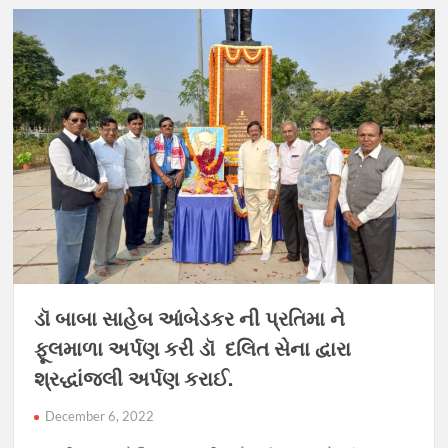
ડૉ બાબા સાહેબ આંબેડકર ની પ્રતિમા ને
ફૂલમાળા અર્પણ કરી ડૉ દલિત સેના દ્વારા
શ્રદ્ધાંજલી અર્પણ કરાઈ.
December 6, 2022