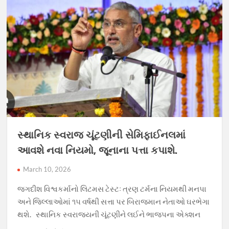
સ્થાનિક સ્વરાજ ચૂંટણીની સેમિફાઈનલમાં
આવશે નવા નિયમો, જૂનાના પત્તા કપાશે.
March 10, 2026
જગદીશ વિશ્વકર્માનો લિટમસ ટેસ્ટઃ ત્રણ ટર્મના નિયમથી મનપા
અને જિલ્લાઓમાં ૧૫ વર્ષથી સત્તા પર બિરાજમાન નેતાઓ ઘરભેગા
થશે. સ્થાનિક સ્વરાજ્યની ચૂંટણીને લઈને ભાજપના એક્શન