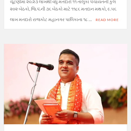
ચૂંટણીમાં ૨૦.૨૩ લાખથી વધુ મતદારો ૧૧ તાલુકા પંચાયતની કુલ
૨૦૨ બેઠકો, જિ.પં.ની ૩૬ બેઠકો માટે ૧૧૮૬ મતદાન મથકો, ૯.૫૬
લાખ મતદારો રાજકોટ મહાનગર પાલિકાના ૧૮ …
READ MORE