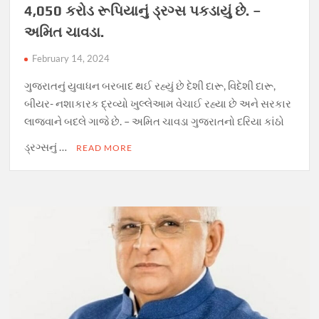
4,050 કરોડ રૂપિયાનું ડ્રગ્સ પકડાયું છે. –
અમિત ચાવડા.
February 14, 2024
ગુજરાતનું યુવાધન બરબાદ થઈ રહ્યું છે દેશી દારૂ, વિદેશી દારૂ,
બીયર- નશાકારક દ્રવ્યો ખુલ્લેઆમ વેચાઈ રહ્યા છે અને સરકાર
લાજવાને બદલે ગાજે છે. – અમિત ચાવડા ગુજરાતનો દરિયા કાંઠો
ડ્રગ્સનું …
READ MORE