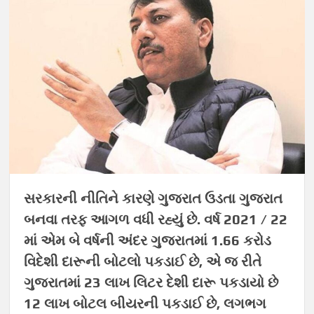
સરકારની નીતિને કારણે ગુજરાત ઉડતા ગુજરાત
બનવા તરફ આગળ વધી રહ્યું છે. વર્ષ 2021 / 22
માં એમ બે વર્ષની અંદર ગુજરાતમાં 1.66 કરોડ
વિદેશી દારૂની બોટલો પકડાઈ છે, એ જ રીતે
ગુજરાતમાં 23 લાખ લિટર દેશી દારૂ પકડાયો છે
12 લાખ બોટલ બીયરની પકડાઈ છે, લગભગ