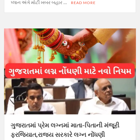
પ્લાન અંગે મોટી ખબર બહાર …
READ MORE
ગુજરાતમાં પ્રેમ લગ્નમાં માતા-પિતાની મંજૂરી
ફરજિયાત,રાજ્ય સરકારે લગ્ન નોંધણી