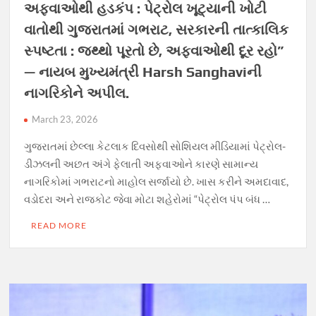
અફવાઓથી હડકંપ : પેટ્રોલ ખૂટ્યાની ખોટી
વાતોથી ગુજરાતમાં ગભરાટ, સરકારની તાત્કાલિક
સ્પષ્ટતા : જથ્થો પૂરતો છે, અફવાઓથી દૂર રહો”
— નાયબ મુખ્યમંત્રી Harsh Sanghaviની
નાગરિકોને અપીલ.
March 23, 2026
ગુજરાતમાં છેલ્લા કેટલાક દિવસોથી સોશિયલ મીડિયામાં પેટ્રોલ-
ડીઝલની અછત અંગે ફેલાતી અફવાઓને કારણે સામાન્ય
નાગરિકોમાં ગભરાટનો માહોલ સર્જાયો છે. ખાસ કરીને અમદાવાદ,
વડોદરા અને રાજકોટ જેવા મોટા શહેરોમાં “પેટ્રોલ પંપ બંધ …
READ MORE