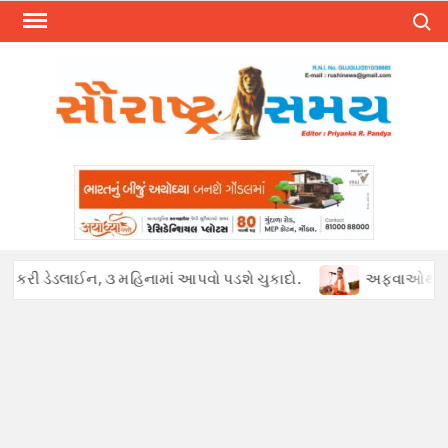
Skip
Search
to
content
ન, ૩ મહિનામાં આપવો પડશે ચુકાદો.
અફવાઓથી હડકંપ : પેટ્રોલ ખૂટ્