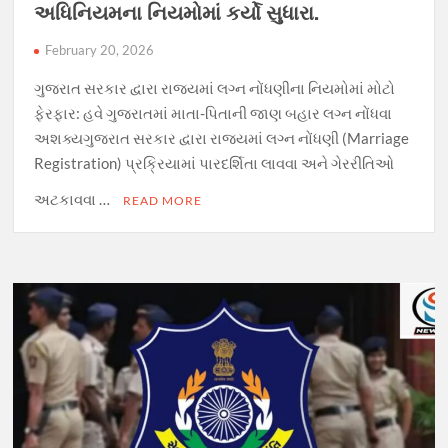
અધિનિયમના નિયમોમાં કર્યો સુધારા.
February 20, 2026
ગુજરાત સરકાર દ્વારા રાજ્યમાં લગ્ન નોંધણીના નિયમોમાં મોટો
ફેરફાર: હવે ગુજરાતમાં માતા-પિતાની જાણ બહાર લગ્ન નોંધવા
અશક્યગુજરાત સરકાર દ્વારા રાજ્યમાં લગ્ન નોંધણી (Marriage
Registration) પ્રક્રિયામાં પારદર્શિતા લાવવા અને ગેરરીતિઓ
અટકાવવા …
READ MORE