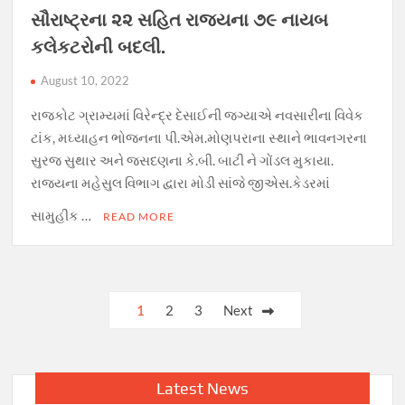
સૌરાષ્ટ્રના ૨૨ સહિત રાજ્યના ૭૯ નાયબ
કલેકટરોની બદલી.
August 10, 2022
રાજકોટ ગ્રામ્યમાં વિરેન્દ્ર દેસાઈની જગ્યાએ નવસારીના વિવેક
ટાંક, મઘ્યાહન ભોજનના પી.એમ.મોણપરાના સ્થાને ભાવનગરના
સુરજ સુથાર અને જસદણના કે.બી. બાટી ને ગોંડલ મુકાયા.
રાજ્યના મહેસુલ વિભાગ દ્વારા મોડી સાંજે જીએસ.કેડરમાં
સામુહીક …
READ MORE
Posts
1
2
3
Next
navigation
Latest News