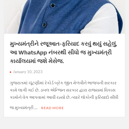
મુખ્યમંત્રીને રજૂઆત-ફરિયાદ કરવું થયું સહેલું,
આ WhatsApp નંબરથી સીધો જ મુખ્યમંત્રી
કાર્યાલયમાં જશે મેસેજ.
January 10, 2023
ગુજરાતમાં ચૂંટણીમાં રેકોર્ડ બ્રેક જીત મેળવીને ભાજપની સરકાર
કામે લાગી ગઈ છે. ડબલ એન્જિન સરકાર દ્વારા રાજ્યમાં વિકાસ
કામોને વેગ આપવામાં આવી રહ્યો છે. ત્યારે લોકોની ફરિયાદો સીધી
જ મુખ્યમંત્રી …
READ MORE