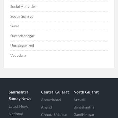
Social Activities
South Gujarat
Surat
Surendranagar
Uncategorized
Vadodara
Saurashtra
Central Gujarat
North Gujarat
Samay News
Ahmedabad
Aravalli
Latest News
Anand
Banaskantha
National
Chhota Udaipur
Gandhinagar