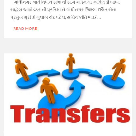
ગાંધીનગર ખાતે વિધાન સભાની સામે ગાર્ડન માં આવેલ ડૉ બાબા
સાહેબ આંબેડકર ની પ્રતિમા ને ગાંધીનગર જિલ્લા દલિત સેના
પ્રમુખ શ્રી ડૉ ગુલાબ ચંદ પટેલ, સચિવ કાંતિ ભાઈ …
READ MORE