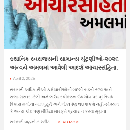
સ્થાનિક સ્વરાજયની સામાન્ય ચૂંટણીઓ-૨૦૨૬
અન્વયે અમલમાં આવેલી આદર્શ આચારસંહિતા.
April 2, 2026
સરકારી અધિકારીઓ-કર્મચારીઓની બદલી-બઢતી-રજા અને
સભા-સરઘસ-રેલી અને લાઉડ સ્પીકરના ઉપયોગ પર પ્રતિબંધ
વિકાસકામોના ખાતમુહૂર્ત અને લોકાર્પણ થઇ શકશે નહીં-સોશ્યલ
કે અન્ય કોઇ પણ મીડિયા મારફતે પ્રચાર ન કરવા સૂચના
સરકારી વાહનો-સરકીટ …
READ MORE