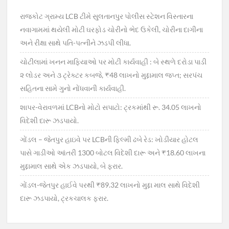
રાજકોટ ગ્રામ્ય LCB ટીમે સુલતાનપુર પોલીસ સ્ટેશન વિસ્તારના
નવાગામમાં થયેલી મોટી ઘરફોડ ચોરીનો ભેદ ઉકેલી, ચોરીના દાગીના
અને રીક્ષા સાથે પતિ-પત્નીને ઝડપી લીધા.
ચોટીલામાં ખનન માફિયાઓ પર મોટી કાર્યવાહી : બે સ્થળે દરોડા પાડી
૨ લોડર અને ૩ ટ્રેક્ટર કબજે, ₹48 લાખનો મુદ્દામાલ જપ્ત; સરપંચ
સહિતના સામે ગુનો નોંધવાની કાર્યવાહી.
શાપર-વેરાવળમાં LCBનો મોટો સપાટો: ટ્રકમાંથી રૂ. 34.05 લાખનો
વિદેશી દારૂ ઝડપાયો.
ગોંડલ – જેતપુર હાઇવે પર LCBની ફિલ્મી ઢબે રેડ: ખોડીયાર હોટલ
પાસે ગાડીઓ આંતરી 1300 બોટલ વિદેશી દારૂ અને ₹18.60 લાખના
મુદ્દામાલ સાથે એક ઝડપાયો, બે ફરાર.
ગોંડલ-જેતપુર હાઈવે પરથી ₹89.32 લાખનો મુદ્દા માલ સાથે વિદેશી
દારૂ ઝડપાયો, ટ્રકચાલક ફરાર.