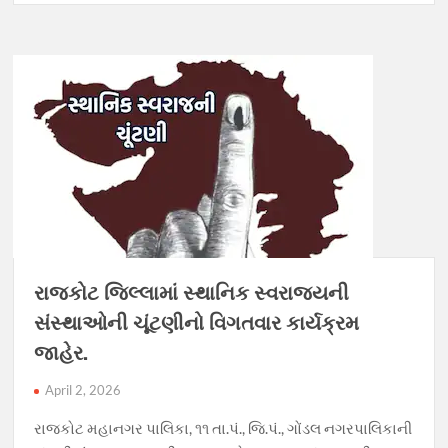
રાજકોટ જિલ્લામાં સ્થાનિક સ્વરાજ્યની
સંસ્થાઓની ચૂંટણીનો વિગતવાર કાર્યક્રમ
જાહેર.
April 2, 2026
રાજકોટ મહાનગર પાલિકા, ૧૧ તા.પં., જિ.પં., ગોંડલ નગરપાલિકાની