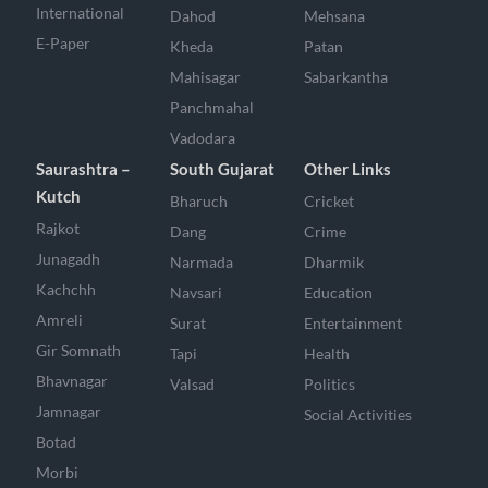
International
Dahod
Mehsana
E-Paper
Kheda
Patan
Mahisagar
Sabarkantha
Panchmahal
Vadodara
Saurashtra –
South Gujarat
Other Links
Kutch
Bharuch
Cricket
Rajkot
Dang
Crime
Junagadh
Narmada
Dharmik
Kachchh
Navsari
Education
Amreli
Surat
Entertainment
Gir Somnath
Tapi
Health
Bhavnagar
Valsad
Politics
Jamnagar
Social Activities
Botad
Morbi