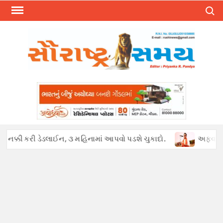
Skip
Search
to
content
 કરી ડેડલાઈન, ૩ મહિનામાં આપવો પડશે ચુકાદો.
અફવાઓથી હડકંપ : પેટ