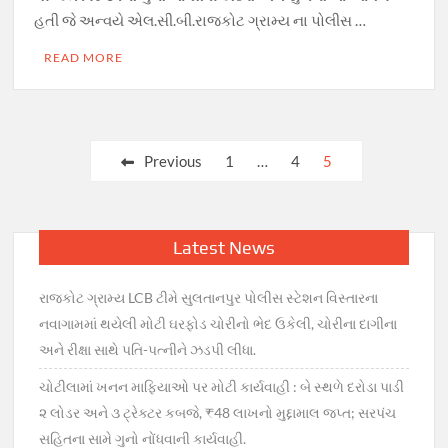
હતી જે અન્વયે એલ.સી.બી.રાજકોટ ગ્રામ્ય ના પોલીસ …
READ MORE
Posts
Previous
1
…
4
5
navigation
Latest News
રાજકોટ ગ્રામ્ય LCB ટીમે સુલતાનપુર પોલીસ સ્ટેશન વિસ્તારના
નવાગામમાં થયેલી મોટી ઘરફોડ ચોરીનો ભેદ ઉકેલી, ચોરીના દાગીના
અને રીક્ષા સાથે પતિ-પત્નીને ઝડપી લીધા.
ચોટીલામાં ખનન માફિયાઓ પર મોટી કાર્યવાહી : બે સ્થળે દરોડા પાડી
૨ લોડર અને ૩ ટ્રેક્ટર કબજે, ₹48 લાખનો મુદ્દામાલ જપ્ત; સરપંચ
સહિતના સામે ગુનો નોંધવાની કાર્યવાહી.