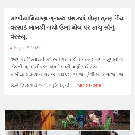
માળીયામિંયાણા ગ્રામ્ય પંથકમાં પોણા ત્રણ ઈંચ
વરસાદ ખાબકી ગયો ઉભા મોલ પર કાચુ સોનું
વરસ્યુ.
August 9, 2020
વેજલપર વિસ્તારમાં સવારથી શરૂ થયેલો વરસાદ બપોર સુધીમાં બે
ઈંચથી વધુ વરસી જતા ખેતરો પાણી પાણી થઈ ગયા
માળીયામિંયાણાના ગ્રામ્ય પંથકમાં આજે વહેલી સવારે ગાજવીજ
સાથે મેઘસવારી આવી પહોંચી હતી …
READ MORE