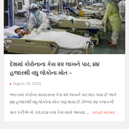
દેશમાં કોરોનાના કેસ ૨૨ લાખને પાર, ૪૪
હજારથી વધુ લોકોના મોત –
August 10, 2020
ભારતમાં કોરોના વાયરસના કેસ ૨૨ લાખને પાર થઇ ગયા છે અને
૪૪ હજારથી વધુ લોકોના મોત પણ થયા છે. છેલ્લા ૨૪ કલાકની
વાત કરીએ તો ૬૨,૦૬૪ નવા કેસ સામે આવ્યા …
READ MORE