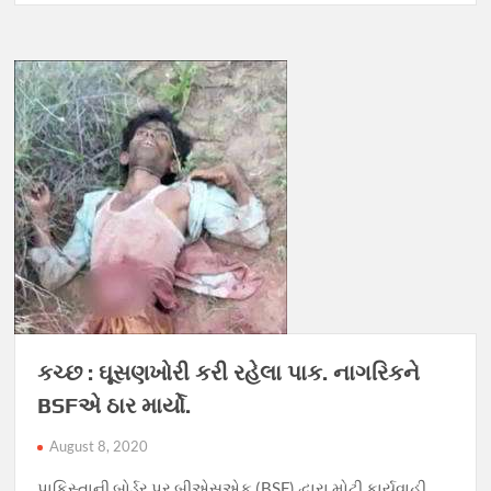
કચ્છ : ઘૂસણખોરી કરી રહેલા પાક. નાગરિકને
BSFએ ઠાર માર્યો.
August 8, 2020
પાકિસ્તાની બોર્ડર પર બીએસએફ (BSF) દ્વારા મોટી કાર્યવાહી