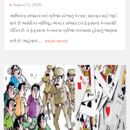
August 11, 2020
અભિનેતા સંજય દત્તને ત્રીજા સ્ટેજનું કેન્સર, સારવાર માટે જઈ
શકે છે અમેરિકા બોલિવૂડ એક્ટર સંજય દત્ત ફેફસાના કેન્સરથી
પીડિત છે. તે ફેફસાના કેન્સરના ત્રીજા તબક્કામાં હોવાનું જાણવા
મળે છે. અહેવાલ …
READ MORE