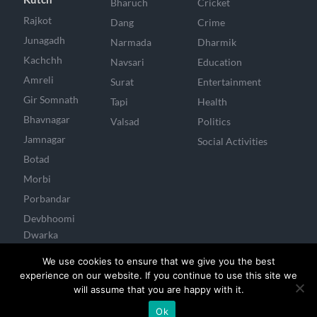
Bharuch
Cricket
Rajkot
Dang
Crime
Junagadh
Narmada
Dharmik
Kachchh
Navsari
Education
Amreli
Surat
Entertainment
Gir Somnath
Tapi
Health
Bhavnagar
Valsad
Politics
Jamnagar
Social Activities
Botad
Morbi
Porbandar
Devbhoomi
Dwarka
Surendranagar
We use cookies to ensure that we give you the best
experience on our website. If you continue to use this site we
will assume that you are happy with it.
Developed & Managed By Mayank Joshi
Ok