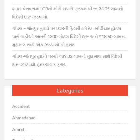
શાપર-વેરાવળમાં LCBનો મોટો સપાટો: ટ્રકમાંથી રૂ. 34.05 લાખનો
વિદેશી દારૂ ઝડપાયો.
ગોંડલ – જેતપુર હાઇવે પર LCBની ફિલ્મી ઢબે રેડ: ખોડીયાર હોટલ
પાસે ગાડીઓ આંતરી 1300 બોટલ વિદેશી દારૂ અને ₹18.60 લાખના
મુદ્દામાલ સાથે એક ઝડપાયો, બે ફરાર.
ગોંડલ-જેતપુર હાઈવે પરથી ₹89.32 લાખનો મુદ્દા માલ સાથે વિદેશી
દારૂ ઝડપાયો, ટ્રકચાલક ફરાર.
Categories
Accident
Ahmedabad
Amreli