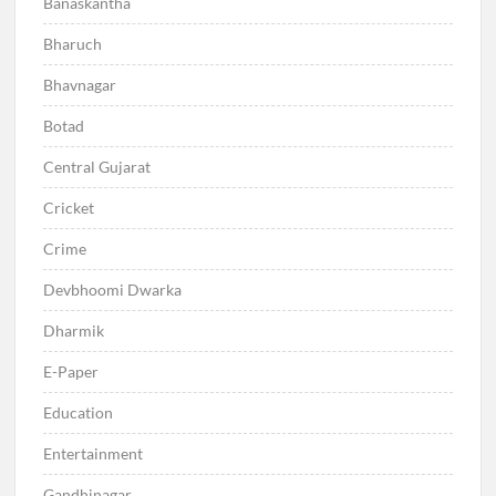
Banaskantha
Bharuch
Bhavnagar
Botad
Central Gujarat
Cricket
Crime
Devbhoomi Dwarka
Dharmik
E-Paper
Education
Entertainment
Gandhinagar