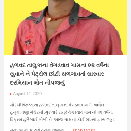
હળવદ તાલુકાના વેગડવાવ ગામ‌ના ૨૨ વર્ષના
યુવાને ને પેટ્રોલ છાંટી સળગાવતાં સારવાર
દરમિયાન મોત નીપજ્યું
August 14, 2020
મોરબી જિલ્લાના હળવદ તાલુકાના વેગડવાવ ગામે આવેલ
હનુમાનજી મંદિરમાં ,ગુરુવારે રાત્રે વેગડવાવ ગામ નો ૨૨ વર્ષના
વિક્રમ હરિભાઈ કોળી ‌ને આજ ગામના કોઈ શખ્સો દ્વારા જૂના
મનદુઃખ ના કારણે હનુમાનજીના …
READ MORE