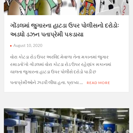
ગોંડલમાં જુગારના હાટડા ઉપર પોલીસનો દરોડોઃ
અડધો ડઝન પતાપ્રેમી પકડાયા
August 10, 2020
વોરા કોટડા રોડ ઉપર અરવિંદ મેવાળા તેના મકાનમાં જુગાર
રમાડતો’તો ગોંડલમાં વોરા કોટડા રોડ ઉપર રહેણાંક મકાનમાં
ચાલતા જુગારના હાટડા ઉપર પોલીસે દરોડો પાડી છ
પતાપ્રેમીઓને ઝડપી લીધા હતા. પ્રાપ્ય …
READ MORE