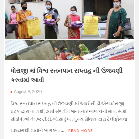
ધોરાજી માં વિશ્વ સ્તનપાન સપ્તાહ ની ઉજવણી
કરવામાં આવી
August 9, 2020
વિશ્વ સ્તનપાન સપ્તાહ ની ઉજવણી માં આઈ.સી.ડી.એસ.ધોરાજી
ઘટક દ્વારા તા .૧ થી ૭ માં સંભવીત જન્મનાર બાળકોની માતા સાથે
સીડીપીઓ તેમજ ટી.ડી.ઓ.સાહેબ , મુખ્ય સેવિકા દ્વારા ટેલીફોનના
માધ્યમથી માતાને બાળક્ના …
READ MORE