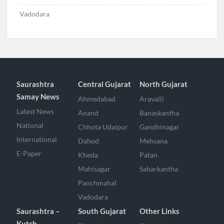
Vadodara
Saurashtra
Central Gujarat
North Gujarat
Samay News
Ahmedabad
Aravalli
Latest News
Anand
Banaskantha
National
Chhota Udaipur
Gandhinagar
International
Dahod
Mehsana
E-Paper
Kheda
Patan
Mahisagar
Sabarkantha
Panchmahal
Vadodara
Saurashtra –
South Gujarat
Other Links
Kutch