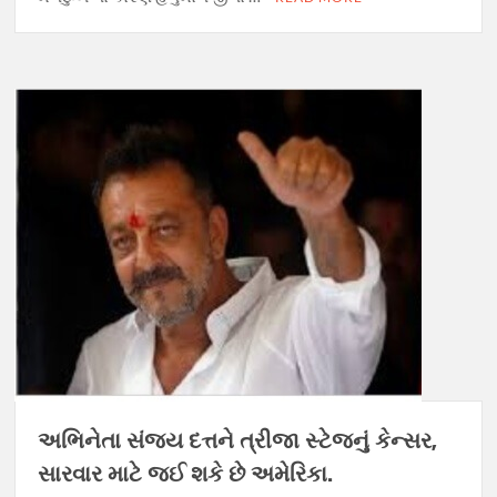
અભિનેતા સંજય દત્તને ત્રીજા સ્ટેજનું કેન્સર,
સારવાર માટે જઈ શકે છે અમેરિકા.