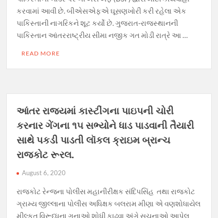
કરવામાં આવી છે. બીએસએફએ ઘૂસણખોરી કરી રહેલા એક
પાકિસ્તાની નાગરિકને શૂટ કર્યો છે. ગુજરાત-રાજસ્થાનની
પાકિસ્તાન આંતરરાષ્ટ્રીય સીમા નજીક ગત મોડી રાત્રે આ …
READ MORE
આંતર રાજયમાં કાસ્ટીંગના પાઇપની ચોરી
કરનાર ગેંગના ૧૫ સભ્યોને ધાડ પાડવાની તૈયારી
સાથે પકડી પાડતી લૉકલ ક્રાઇમ બ્રાન્ચ
રાજકોટ રૂરલ.
August 6, 2020
રાજકોટ રેન્જના પોલીસ મહાનીરીક્ષક સંદિપસિંહ તથા રાજકોટ
ગ્રામ્ય જીલ્લાના પોલીસ અધિક્ષક બલરામ મીણા એ વણશોધાયેલ
મીલ્કત વિરૂધ્ધના ગુનાઓ શોધી કાઢવા અંગે સુચનાઓ આપેલ