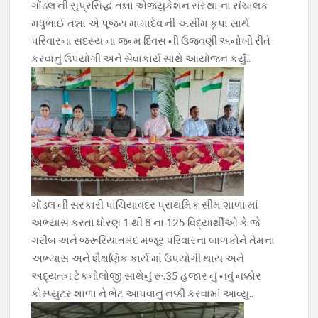
ગોંડલ ની સુપ્રસિદ્ધ તન્ના એજ્યુકેશન સંસ્થા ના સંચાલક
o
A
a
Li
મધુભાઈ તન્ના એ પૂજ્ય મામાદેવ ની અસીમ કૃપા સાથે
o
p
m
n
પરિવારના સદસ્ય ના જન્મ દિવસ ની ઉજવણી અનોખી રીતે
કરવાનું ઉપયોગી અને સેવાકાર્ય સાથે આયોજન કર્યું..
k
p
k
ગોંડલ ની સરકારી પાંચિયાવદર પ્રાથમિક સીમ શાળા માં
અભ્યાસ કરતા ધોરણ 1 થી 8 ના 125 વિદ્યાર્થીઓ કે જે
ગરીબ અને જરૂરિયાતમંદ મજૂર પરિવારના બાળકોને તેમના
અભ્યાસ અને શૈક્ષણિક કાર્ય માં ઉપયોગી થાય અને
અદ્યતન ટેકનોલોજી સાથેનું રૂ.35 હજાર નું નવું નક્કોર
કોમ્પ્યુટર શાળા ને ભેટ આપવાનું નક્કી કરવામાં આવ્યું..