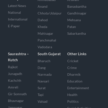
Latest News
Anand
Banaskantha
National
Chhota Udaipur
Gandhinagar
International
Dahod
Mehsana
E-Paper
Kheda
Patan
Mahisagar
Sabarkantha
Panchmahal
Vadodara
Saurashtra –
South Gujarat
Other Links
Kutch
Bharuch
Cricket
Rajkot
Dang
Crime
Junagadh
Narmada
Dharmik
Kachchh
Navsari
Education
Amreli
Surat
Entertainment
Gir Somnath
Tapi
Health
Bhavnagar
Valsad
Politics
Jamnagar