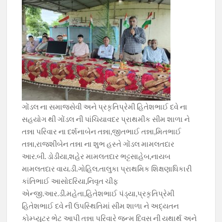
ગોંડલ ના સમાજસેવી અને પ્રકૃતિપ્રેમી હિતેશભાઈ દવે ના
સહયોગ થી ગોંડલ ની પાંચિયાવદર પ્રાથમીક સીમ શાળા ને
તન્ના પરિવાર ના દર્શનાબેન તન્ના,જીતભાઈ તન્ના,મિતભાઈ
તન્ના,રાજશીબેન તન્ના ના શુભ હસ્તે ગોંડલ મામલતદાર
આર.બી. ડોડીયા,શહેર મામલતદાર ભટ્ટસાહેબ,નાયબ
મામલતદાર વાય.ડી.ગોહિલ.તાલુકા પ્રાથમિક શિક્ષણાધિકારી
કાંતિભાઈ આસોદરિયા,નિવૃત ચીફ
એન્જી.આર.ડી.મહેતા,હિતેશભાઈ પંડ્યા,પ્રકૃતિપ્રેમી
હિતેશભાઈ દવે ની ઉપસ્થિતિમાં સીમ શાળા ને અદ્યતન
કોમ્પ્યુટર ભેટ આપી તન્ના પરિવારે જન્મ દિવસ ની યથાર્થ અને