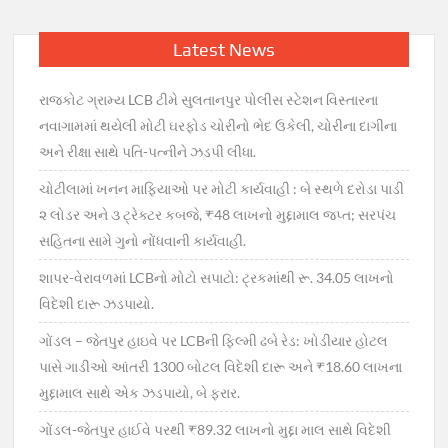
Latest News
રાજકોટ ગ્રામ્ય LCB ટીમે સુલતાનપુર પોલીસ સ્ટેશન વિસ્તારના
નવાગામમાં થયેલી મોટી ઘરફોડ ચોરીનો ભેદ ઉકેલી, ચોરીના દાગીના
અને રીક્ષા સાથે પતિ-પત્નીને ઝડપી લીધા.
ચોટીલામાં ખનન માફિયાઓ પર મોટી કાર્યવાહી : બે સ્થળે દરોડા પાડી
૨ લોડર અને ૩ ટ્રેક્ટર કબજે, ₹48 લાખનો મુદ્દામાલ જપ્ત; સરપંચ
સહિતના સામે ગુનો નોંધવાની કાર્યવાહી.
શાપર-વેરાવળમાં LCBનો મોટો સપાટો: ટ્રકમાંથી રૂ. 34.05 લાખનો
વિદેશી દારૂ ઝડપાયો.
ગોંડલ – જેતપુર હાઇવે પર LCBની ફિલ્મી ઢબે રેડ: ખોડીયાર હોટલ
પાસે ગાડીઓ આંતરી 1300 બોટલ વિદેશી દારૂ અને ₹18.60 લાખના
મુદ્દામાલ સાથે એક ઝડપાયો, બે ફરાર.
ગોંડલ-જેતપુર હાઈવે પરથી ₹89.32 લાખનો મુદ્દા માલ સાથે વિદેશી