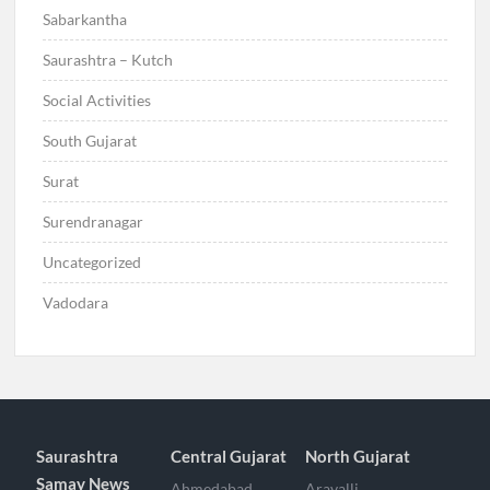
Sabarkantha
Saurashtra – Kutch
Social Activities
South Gujarat
Surat
Surendranagar
Uncategorized
Vadodara
Saurashtra
Central Gujarat
North Gujarat
Samay News
Ahmedabad
Aravalli