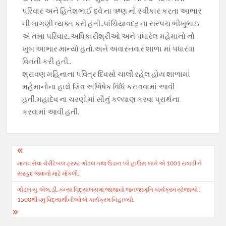
પરિવાર અને હિતેશભાઈ દવે ના ઋણ નો સ્વીકાર કરતા આભાર
ની લાગણી વ્યક્ત કરી હતી..પાંચિયાવદર ના સરપંચ ભીખુભાઇ
એ તન્ના પરિવાર..અધિકારીશ્રીઓ અને પધારેલ મહેમાનો નો
ખુબ આભાર માન્યો હતો.અને અવારનવાર શાળા માં પધારવા
વિનંતી કરી હતી..
શ્રાવણ મહિનાના પવિત્ર દિવસો ચાલી રહેલ હોય શાળામાં
મહેમાનોના હાથે શિવ અભિષેક વિધિ કરાવવામાં આવી
હતી.મહાદેવ ના ચરણોમાં સૌનું કલ્યાણ કરવા પ્રાર્થના
કરવામાં આવી હતી.
Post
માનવ સેવા ચેરીટેબલ ટ્રસ્ટ ગોંડલ તથા ઉડાન પ્લે હાઉસ ખાતે એ 1001 રાખડી ને
navigation
સરહદ જવાનો માટે મોકલી.
ગોંડલ યુ.એલ.ડી. કન્યા વિદ્યાલયમાં જાથાનો જનજાગૃતિ કાર્યક્રમ યોજાયો :
1500થી વધુ વિદ્યાર્થીનીઓએ કાર્યક્રમ નિહાળ્યો.