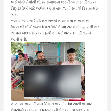
પાસે જે છે તેમાંથી થોડુંક સમાજના જરૂરિયાતમંદ પરિવારના
વિદ્યાર્થીઓ માટે અર્પણ કરે તો સમાજ નો સર્વાંગી વિકાસ થઇ
શકે..
તન્ના પરિવાર ના ઉપસ્થિત સભ્યો ને શાળાના નાના નાના
વિદ્યાર્થીઓએ જન્મ દિવસ નિમિત્તે અદ્યતન કોમ્યુટર ની ભેટ
આપવા બદલ તેમના તરફથી રૂપકડી ભેટ તન્ના પરિવાર ને
આપી હતી.
શાળા ના આચાર્ય અને શિક્ષકોએ ગરીબ વિદ્યાર્થીઓ માટે
ઉપયોગી અદ્યતન કોમ્પ્યુટર ની ભેટ આપવા બદલ તન્ના