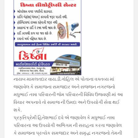
નાયબ મામલતદાર વાય.ડી.ગોહિલ એ પોતાના વક્તવ્ય માં
જણાવેલ કે સમાજના સમજદાર અને સજ્જન નગરજનો
મધુભાઈ તન્ના પરિવારની જેમ પરિવારની વિવિધ ઉજવણી માં આ
વિચાર અપનાવે તો સમાજ ની ઉમદા અને ઉપયોગી સેવા થઈ
શકે.
પ્રકૃતિપ્રેમી હિતેશભાઈ દવે એ જણાવેલ કે મધુભાઈ તન્ના
પરિવારના આ ઉપયોગી અભિગમ ની સરાહના કરતા જણાવેલ
કે સમાજના પ્રત્યેક સમજદાર અને સમૃદ્ધ નગરજનો તેમની