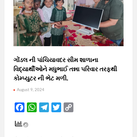
ગોંડલ ની પાંચિયાવદર સીમ શાળાના
વિદ્યાર્થીઓને મધુભાઈ તન્ના પરિવાર તરફથી
કોમ્પ્યુટર ની ભેટ મળી.
August 9, 2024
F
W
T
T
C
ac
h
el
w
o
e
at
e
itt
p
b
s
gr
er
y