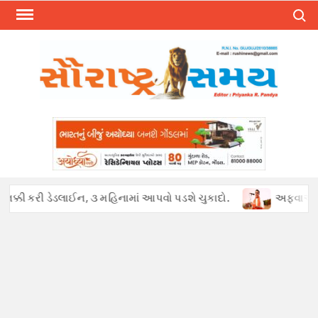
Skip
Search
to
content
ી કરી ડેડલાઈન, ૩ મહિનામાં આપવો પડશે ચુકાદો.
અફવાઓથી હડકંપ : પ