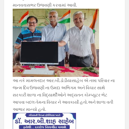
માનવતાસભર ઉજવણી કરવામાં આવી.
આ તકે મામલતદાર આર.બી.ડોડીયાસાહેબ એ તન્ના પરિવાર ના
જન્મ દિવ ઉજવણી ના ઉમદા અભિગમ અને વિચાર સાથે
સરકારી શાળા ના વિદ્યાર્થીઓને અદ્યતન કોમ્પ્યુટર ભેટ
આપવા બદલ તેમના વિચાર ને આવકાર્યો હતો.અને શાળા વતી
આભાર માન્યો હતો.