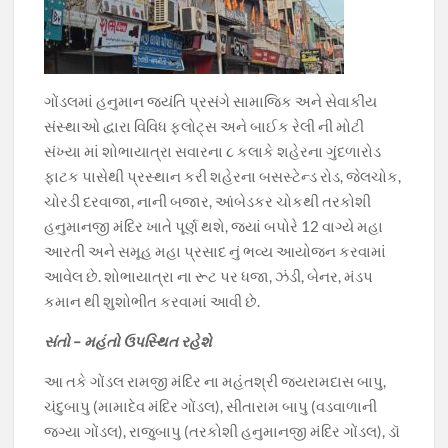
ગોંડલમાં હનુમાન જયંતિ પ્રસંગે સામાજિક અને સેવાકીય
સંસ્થાઓ દ્વારા વિવિધ ફ્લોટ્સ અને બાઈક રેલી ની મોટી
સંખ્યા માં શોભાયાત્રા સવારના ૮ કલાકે શહેરના ગુંદળારોડ
ફાટક પાસેથી પ્રસ્થાન કરી શહેરના બસસ્ટેન્ડ રોડ, જેલચોક,
ચોરડી દરવાજા, નાની બજાર, આંબેડકર ચોકથી તરકોશી
હનુમાનજી મંદિર ખાતે પૂર્ણ થશે, જ્યાં બપોરે 12 વાગ્યે મહા
આરતી અને સમૂહ મહા પ્રસાદ નું ભવ્ય આયોજન કરવામાં
આવેલ છે. શોભાયાત્રા ના રૂટ પર ધજા, ઝંડી, બેનર, મંડપ
કમાન થી શુશોભીત કરવામાં આવી છે.
સંતો – મહંતો ઉપસ્થિત રહેશે
આ તકે ગોંડલ રામજી મંદિર ના મહંતશ્રી જયરામદાસ બાપુ,
ચંદુબાપુ (મામાદેવ મંદિર ગોંડલ), સીતારામ બાપુ (વડવાળાની
જગ્યા ગોંડલ), રાજુબાપુ (તરકોશી હનુમાનજી મંદિર ગોંડલ), ડૉ