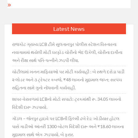
Latest News
રાજકોટ ગ્રામ્ય LCB ટીમે સુલતાનપુર પોલીસ સ્ટેશન વિસ્તારના
નવાગામમાં થયેલી મોટી ઘરફોડ ચોરીનો ભેદ ઉકેલી, ચોરીના દાગીના
અને રીક્ષા સાથે પતિ-પત્નીને ઝડપી લીધા.
ચોટીલામાં ખનન માફિયાઓ પર મોટી કાર્યવાહી : બે સ્થળે દરોડા પાડી
૨ લોડર અને ૩ ટ્રેક્ટર કબજે, ₹48 લાખનો મુદ્દામાલ જપ્ત; સરપંચ
સહિતના સામે ગુનો નોંધવાની કાર્યવાહી.
શાપર-વેરાવળમાં LCBનો મોટો સપાટો: ટ્રકમાંથી રૂ. 34.05 લાખનો
વિદેશી દારૂ ઝડપાયો.
ગોંડલ – જેતપુર હાઇવે પર LCBની ફિલ્મી ઢબે રેડ: ખોડીયાર હોટલ
પાસે ગાડીઓ આંતરી 1300 બોટલ વિદેશી દારૂ અને ₹18.60 લાખના
મુદ્દામાલ સાથે એક ઝડપાયો, બે ફરાર.