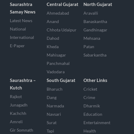
Saurashtra
Central Gujarat
North Gujarat
Samay News
Ahmedabad
Aravalli
Latest News
Anand
Banaskantha
National
Chhota Udaipur
Gandhinagar
International
Dahod
Mehsana
E-Paper
Kheda
Patan
Mahisagar
Sabarkantha
Panchmahal
Vadodara
Saurashtra –
South Gujarat
Other Links
Kutch
Bharuch
Cricket
Rajkot
Dang
Crime
Junagadh
Narmada
Dharmik
Kachchh
Navsari
Education
Amreli
Surat
Entertainment
Gir Somnath
Tapi
Health