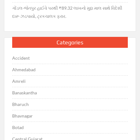
ગોંડલ-જેતપુર હાઈવે પરથી ₹89.32 લાખનો મુદ્દા માલ સાથે વિદેશી
દારૂ ઝડપાયો, ટ્રકચાલક ફરાર.
Categories
Accident
Ahmedabad
Amreli
Banaskantha
Bharuch
Bhavnagar
Botad
Central Gujarat