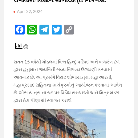
April 22, 2024
F
W
T
T
C
ac
h
el
w
o
e
at
e
itt
p
b
s
gr
er
y
સતત 15 વર્ષથી ગોંડલમાં વિશ્વ હિન્દુ પરિષદ અને બજરંગ દળ
o
A
a
Li
દ્વારા હનુમાન જયંતિની ભવ્યાતિભવ્ય ઉજવણી કરવામાં
o
p
m
n
આવનાર છે. આ પ્રસંગે વિરાટ શોભાયાત્રા, મહાઆરતી,
મહાપ્રસાદ સહિતના કાર્યક્રમોનું આયોજન કરવામાં આવેલ
k
p
k
છે. શોભાયાત્રા ના રુટ પર વિવિધ સંસ્થાઓ અને મિત્ર મંડળ
દ્વારા ઠંડા પીણા થી સ્વાગત કરાશે