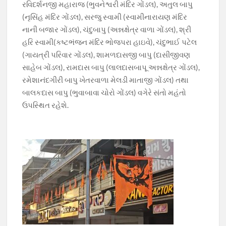
રવિદર્શનજી મહારાજ (ભુવનેશ્વરી મંદિર ગોંડલ), અતુલ બાપુ
(નૃસિંહ મંદિર ગોંડલ), સરજુ સ્વામી (સ્વામીનારાયણ મંદિર
નાની બજાર ગોંડલ), ચંદુબાપુ (અન્નક્ષેત્ર વાળા ગોંડલ), શ્રી
હરિ સ્વામી(કષ્ટભંજન મંદિર ભોજપરા હાઇવે), ચંદુભાઈ પટેલ
(ગાયત્રી પરિવાર ગોંડલ), શામળદાસજી બાપુ (દાસીજીવણ
સાહેબ ગોંડલ), રામદાસ બાપુ (લાલદાસબાપૂ અન્નક્ષેત્ર ગોંડલ),
રમેશાનંદગીરી બાપુ ખેતરવાળા મેલડી માતાજી ગોંડલ) તથા
બાલકદાસ બાપુ (ભુવાબાવા ચોરો ગોંડલ) વગેરે સંતો મહંતો
ઉપસ્થિત રહેશે.