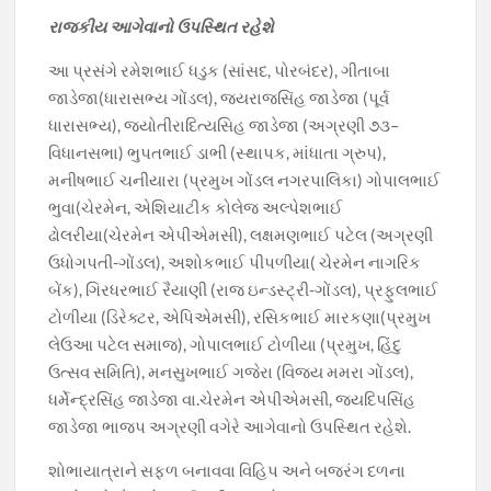
રાજકીય આગેવાનો ઉપસ્થિત રહેશે
આ પ્રસંગે રમેશભાઈ ધડુક (સાંસદ, પોરબંદર), ગીતાબા
જાડેજા(ધારાસભ્ય ગોંડલ), જયરાજસિંહ જાડેજા (પૂર્વ
ધારાસભ્ય), જ્યોતીરાદિત્યસિહ જાડેજા (અગ્રણી ૭૩–
વિધાનસભા) ભુપતભાઈ ડાભી (સ્થાપક, માંધાતા ગ્રુપ),
મનીષભાઈ ચનીયારા (પ્રમુખ ગોંડલ નગરપાલિકા) ગોપાલભાઈ
ભુવા(ચેરમેન, એશિયાટીક કોલેજ અલ્પેશભાઈ
ઢોલરીયા(ચેરમેન એપીએમસી), લક્ષમણભાઈ પટેલ (અગ્રણી
ઉધોગપતી-ગોંડલ), અશોકભાઈ પીપળીયા( ચેરમેન નાગરિક
બેંક), ગિરધરભાઈ રૈયાણી (રાજ ઇન્ડસ્ટ્રી-ગોંડલ), પ્રફુલભાઈ
ટોળીયા (ડિરેક્ટર, એપિએમસી), રસિકભાઈ મારકણા(પ્રમુખ
લેઉઆ પટેલ સમાજ), ગોપાલભાઈ ટોળીયા (પ્રમુખ, હિંદુ
ઉત્સવ સમિતિ), મનસુખભાઈ ગજેરા (વિજય મમરા ગોંડલ),
ધર્મેન્દ્રસિંહ જાડેજા વા.ચેરમેન એપીએમસી, જયદિપસિંહ
જાડેજા ભાજપ અગ્રણી વગેરે આગેવાનો ઉપસ્થિત રહેશે.
શોભાયાત્રાને સફળ બનાવવા વિહિપ અને બજરંગ દળના