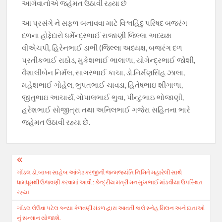
આગેવાનોએ જહેમત ઉઠાવી રહ્યા છે
આ પ્રસંગે ને સફળ બનાવવા માટે વિશ્વહિંદુ પરિષદ બજરંગ
દળના હોદ્દેદારો ધર્મેન્દ્રભાઈ રાજાણી જિલ્લા અધ્યક્ષ
વીએચપી, હિરેનભાઈ ડાભી (જિલ્લા અધ્યક્ષ, બજરંગ દળ
પ્રતીકભાઈ રાઠોડ, મુકેશભાઈ ભાલાળા, યોગેન્દ્રભાઈ જોશી,
વૈશાલીબેન નિર્મલ, સાગરભાઈ કાચા, ડો.નિર્મણસિંહ ઝાલા,
મહેશભાઈ ગોહેલ, ભુપતભાઈ ચાવડા, હિતેષભાઇ શીંગાળા,
જીતુભાઇ આચાર્ય, ગોપાલભાઈ ભુવા, પીન્ટુભાઇ ભોજાણી,
હરેશભાઈ સોજીત્રા તથા અનિલભાઈ ગજેરા સહિતના ભારે
જહેમત ઉઠાવી રહ્યા છે.
Post
ગોંડલ ડો.બાબા સાહેબ આંબેડકરજીની જન્મજયંતિ નિમિતે મહારેલી સાથે
navigation
ધામધૂમથી ઉજવણી કરવામાં આવી : કેન્દ્રીય મંત્રી મનસુખભાઈ માંડવીયા ઉપસ્થિત
રહ્યા.
ગોંડલ લેઉવા પટેલ કન્યા કેળવણી મંડળ દ્વારા આવતી કાલે સ્નેહ મિલન અને દાતાઓ
નું સન્માન યોજાશે.