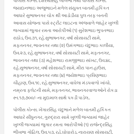
પોલીસ કોન્સ. દશરથસિંહ બાબભા તથા પોલીસ કોન્સ.
જયદાનભાઇ અજુભાઇને મળેલ સંયુક્ત બાતમી હકિકત
આધારે સુભાષનગર ચોક થી આડોડીયા પુલ તરફ બનતી
આવાસ યોજના પાસે સ્ટ્રીટ લાઇટના અંજવાળે જાહેર ખુલ્લી
જગ્યામાં જુગાર રમતા આરોપીઓ (૧) સુરેશભાઇ ભુપતભાઇ
રાઠોડ, ઉવ.૩૧, રહે.સુભાષનગર, વર્ષા સોસાયટી સામે,
મફતનગર, ભાવનગર તથા (૨) ઉમંગભાઇ ચંદુભાઇ કાલીયા,
ઉવ.૨૩, રહે.સુભાષનગર, વર્ષા સોસાયટી સામે, મફતનગર,
ભાવનગર તથા (૩) મહેશભાઇ રામજીભાઇ સાંખટ, ઉવ.૪૮,
રહે.સુભાષનગર, વર્ષા સોસાયટી સામે, મીરા પાન હાઉસ,
મફતનગર, ભાવનગર તથા (૪) જયેશભાઇ પ્રવિણભાઇ
ચૌહાણ, ઉવ.૧૯, રહે.સુભાષનગર, વાઘેલા મંડપવાળો ખાંચો,
નમ્રતા ફલેટની સામે, મફતનગર, ભાવનગરવાળાઓને રોકડા
રૂા.૧૭,૭૦૦/- ના મુદામાલ સાથે પકડી પાડેલ..
પોલીસ કોન્સ. ખેંગારસિંહ ચંદુભાને મળેલ બાતમી હકિકત
આધારે સીંધુનગર, ગુરુદ્રારા સામે ખુલ્લી જગ્યામાં જાહેર
ખુલ્લી જગ્યામાં જુગાર રમતા આરોપીઓ (૧) રાજેન્દ્રસિંહ
ભીખુભા ગોહિલ, ઉવ.૫૩, રહે.ઘોઘારોડ, નારાયણ સોસાયટી,