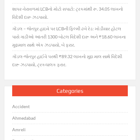
શાપર-વેરાવળમાં LCBનો મોટો સપાટો: ટ્રકમાંથી રૂ. 34.05 લાખનો
વિદેશી દારૂ ઝડપાયો.
ગોંડલ – જેતપુર હાઇવે પર LCBની ફિલ્મી ઢબે રેડ: ખોડીયાર હોટલ
પાસે ગાડીઓ આંતરી 1300 બોટલ વિદેશી દારૂ અને ₹18.60 લાખના
મુદ્દામાલ સાથે એક ઝડપાયો, બે ફરાર.
ગોંડલ-જેતપુર હાઈવે પરથી ₹89.32 લાખનો મુદ્દા માલ સાથે વિદેશી
દારૂ ઝડપાયો, ટ્રકચાલક ફરાર.
Categories
Accident
Ahmedabad
Amreli