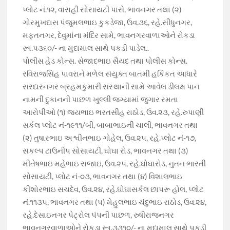
પ્લોટ નં.૧૨, વારાહી સોસાયટી પાસે, ભાવનગર તથા (૨)
ગોરમુખદાસ પંજુમલભાઇ કુકડેજા, ઉવ.૩૬, રહે.સીંધુનગર,
મફતનગર, દેવુમાંના મંદિર સામે, ભાવનગરવાળાઓને રોકડા
રૂા.૫૩૬૦/- ના મુદામાલ સાથે પકડી પાડેલ..
પોલીસ હેડ કોન્સ. સેજાદભાઇ સૈયદ તથા પોલીસ કોન્સ.
રવિરાજસિંહ પાવરાને મળેલ સંયુક્ત બાતમી હકિકત આધારે
સરદારનગર બ્રહમકુમારી સંસ્થાની સામે આવેલ ડીલક્ષ પાન
નામની દુકાનની પાછળ ખુલ્લી જગ્યામાં જુગાર રમતા
આરોપીઓ (૧) જયભાઇ ભરતસીંહ રાઠોડ, ઉવ.૨૩, રહે.રુપાણી
સર્કલ પ્લોટ નં-૧૯૧૧/બી, બાબાભાઇની ચાલી, ભાવનગર તથા
(૨) તુષારભાઇ અશ્વીનભાઇ ગોહેલ, ઉવ.૨૫, રહે.પ્લોટ નં-૧૭,
સંકલ્પ ટાઉનીપ સોસાયટી, ઘોઘા રોડ, ભાવનગર તથા (૩)
મીતેષભાઇ મહેભાઇ રાજાઇ, ઉવ.૨૫, રહે.ઘોઘારોડ, નુતન ભારતી
સોસાયટી, પ્લોટ નં-૦૩, ભાવનગર તથા (૪) વિશાલભાઇ
કીશોરભાઇ સચદેવ, ઉવ.૨૪, રહે.ઘોઘાસર્કલ છાપરૂ હોલ, પ્લોટ
નં.૧૧૩૫, ભાવનગર તથા (૫) મેહુલભાઇ ચંદુભાઇ રાઠોડ, ઉવ.૨૪,
રહે.દેસાઇનગર પેટ્રોલ પંપની પાછળ, રુષીરાજનગર
ભાવનગરવાળાઓને રોકડા રૂા.૩૩૧૦/- ના મુદામાલ સાથે પકડી