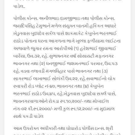
પાડેલ..
પોલીસ કોન્સ. અનીલભાઇ દામજીભાઇ તથા પોલીસ કોન્સ.
જયદિપસિંહ ટેમુભાને મળેલ સંયુક્ત બાતમી હકિકત આધારે
ખેડુતવાસ બુધ્ધદેવ સર્કલ પાસે શાકમાકેટ કેબુબેન ભરતભાઈ
રાઠોડ પોતાના ધરના આગળના ભાગે ખુલ્લા ફળીયામા લાઈટના
અજવાળે જુગાર રમતા આરોપીઓ (૧) હરેશભાઈ જીવાભાઈ
બારૈયા, ઉવ.૩૨, રહે. સુભાષનગર વર્ષા સોસાયટી મફતનગર
ભાવનગર તથા (૨) ધનજીભાઈ જશમતભાઈ પરમાર, ઉવ.૫૩
રહે. વડવા તલાવડી મંગલવિહાર પાસે ભાવનગર તથા (૩)
સાગરભાઈ લાખાભાઈ સોલંકી ઉવ.૨૨, રહે.સવાભાઈનો ચોક
રુવાપરી રોડ પ્લોટ નં-૪૦, ભાવનગર તથા (૪) કેબુબેન
ભરતભાઈ રાઠોડ ઉવ.૪૫, રહે.ખેડુતવાસ બુધ્ધદેવા સર્ક્લ પાસે,
ભાવનગરવાળાઓને રોકડા રૂા.૧૦,૨૦૦/- તથા મોબાઈલ
નંગ-૦૨ કી.રૂા.૨૦૦૦/- મળી કુલ રૂા.૧૨,૨૦૦/- ના મુદામાલ
સાથે પકડી પાડેલ
આમ ઉપરોક્ત અધીકારી તથા ઘોઘારોડ પોલીસ ઇન્સ. શ્રી