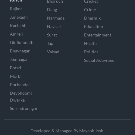
Bharuch
Cricket
Rajkot
Dang
Crime
Junagadh
Narmada
Dharmik
Kachchh
Navsari
Education
Amreli
Surat
Entertainment
Gir Somnath
Tapi
Health
Bhavnagar
Valsad
Politics
Jamnagar
Social Activities
Botad
Morbi
Porbandar
Devbhoomi
Dwarka
Surendranagar
Developed & Managed By Mayank Joshi