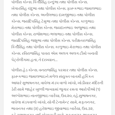
પોલીસ કોન્સ. કિર્તીસિંહ ઇન્દુભા તથા પોલીસ કોન્સ.
ખેંગારસિંહ ચંદુભા તથા પોલીસ કોન્સ. ફારૂકભાઇ જમાલભાઇ
તથા પોલીસ કોન્સ. અનીલભાઇ દામજીભાઇ તથા પોલીસ
કોન્સ. જયદિપસિંહ ટેમુભા તથા પોલીસ કોન્સ. કાળુભાઇ
મેરાભાઇ તથા પોલીસ કોન્સ. જયદાનભાઇ અજુભાઇ તથા
પોલીસ કોન્સ. રાજેશભાઇ ભલાભાઇ તથા પોલીસ કોન્સ.
જયદિપસિંહ જશુભા તથા પોલીસ કોન્સ. પરીક્ષતરાજસિંહ
કિર્તીસિંહ તથા પોલીસ કોન્સ. કાળુભાઇ મેરાભાઇ તથા પોલીસ
કોન્સ. રવિરાજસિંહ પાવરા એમ અલગ અલગ ટીમો બનાવી
પેટ્રોલીંગમા હતા, તે દરમ્યાન…
પોલીસ હેડ કોન્સ. વનરાજસિંહ પરમાર તથા પોલીસ કોન્સ.
ફારૂકભાઇ જમાલભાઇને મળેલ સંયુક્ત બાતમી હકિકત
આધારે સુભાષનગર, વાઘેલા મંડપ વાળો ખાંચો, ખોડીયાર મંદિરની
ડેરી સામે જાહેર ખુલ્લી જગ્યામાં જુગાર રમતા આરોપીઓ (૧)
અલ્પેશભાઇ નાનજીભાઇ બારૈયા, ઉવ.૨૦, રહે.સુભાષનગર,
વાઘેલા મંડપવાળો ખાંચો, યોગી ટેનામેન્ટ સામે, મફતનગર,
ભાવનગર તથા (૨) હરેશભાઇ જીવાભાઇ બારૈયા, ઉવ.૩૨,
રહે.સુભાષનગર, વર્ષા સોસાયટી સામે, મફતનગર, ભાવનગર