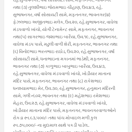
તથા (૩) તુલશીભાઇ જેરામભાઇ ચૌહાણ, ઉવ.૪૩, રહે.
સુભાષનગર, વર્ષા સોસાયટી સામે, મફતનગર, ભાવનગર(૪)
ફેઝલભાઇ અજીતભાઇ મલેક, ઉવ.૨૦, રહે.સુભાષનગર, વાઘેલા
મંડપવાળો ખાંચો, યોગી ટેનામેન્ટ સામે, મફતનગર, ભાવનગર
તથા(૫) સાગરભાઇ જશાભાઇ બારૈયા, ઉવ.૧૯, રહે.સુભાષનગર,
વાઘેલા મંડપ પાસે, મઢુલી વાળી શેરી, મફતનગર, ભાવનગર તથા
(૬) વિનોદભાઇ ભરતભાઇ રાઠોડ, ઉવ.૨૦, રહે.સુભાષનગર, વર્ષા
સોસાયટી સામે, ધનાભાઇના મકાનમાં ભાડેથી, મફતનગર,
ભાવનગર તથા (૭) કાળુભાઇ બાબુભાઇ બારૈયા, ઉવ.૪૩,
રહે.સુભાષનગર, વાઘેલા મંડપવાળો ખાંચો, ખોડીયાર માતાના
મંદિર પાસે, મફતનગર, ભાવનગર તથા (૮) રાકેશભાઇ
ધનશ્યામભાઇ મેર, ઉવ.૩૦, રહે.સુભાષનગર, હનુમાન મંદિરની
સામે, ગલી નં.૦૨, ભાવનગર તથા (૯) મહેશભાઇ રમેશભાઇ
મેહરા, ઉવ.૨૭, રહે.સુભાષનગર, વાઘેલા મંડપવાળો ખાંચો,
ખોડીયાર માતાના મંદિર પાસે, મફતનગર, ભાવનગરવાળાઓને
રોકડા રૂા.૬૩,૫૦૦/- તથા પાંચ મોબાઇલ મળી કુલ
રૂા.૭૫,૦૦૦/- ના મુદામાલ સાથે પકડી પાડેલ..