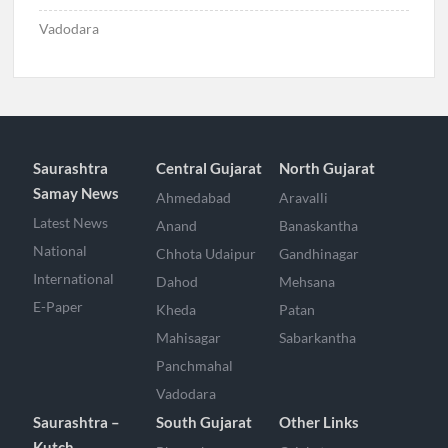
Vadodara
Saurashtra
Central Gujarat
North Gujarat
Samay News
Ahmedabad
Aravalli
Latest News
Anand
Banaskantha
National
Chhota Udaipur
Gandhinagar
International
Dahod
Mehsana
E-Paper
Kheda
Patan
Mahisagar
Sabarkantha
Panchmahal
Vadodara
Saurashtra –
South Gujarat
Other Links
Kutch