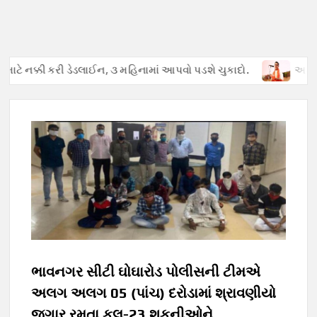
ે નક્કી કરી ડેડલાઈન, ૩ મહિનામાં આપવો પડશે ચુકાદો.
અફવાઓથી હડકંપ
ભાવનગર સીટી ઘોઘારોડ પોલીસની ટીમએ
અલગ અલગ 05 (પાંચ) દરોડામાં શ્રાવણીયો
જુગાર રમતા કુલ-23 શકુનીઓને