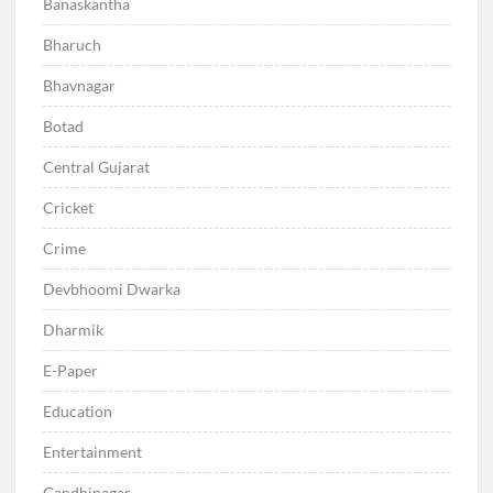
Banaskantha
Bharuch
Bhavnagar
Botad
Central Gujarat
Cricket
Crime
Devbhoomi Dwarka
Dharmik
E-Paper
Education
Entertainment
Gandhinagar