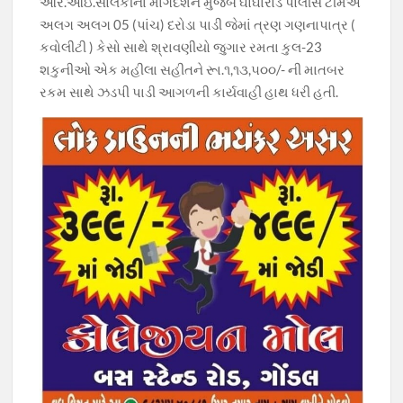
આર.આઇ.સોલંકીના માર્ગદર્શન મુજબ ઘોઘારોડ પોલીસ ટીમએ
અલગ અલગ 05 (પાંચ) દરોડા પાડી જેમાં ત્રણ ગણનાપાત્ર (
કવોલીટી ) કેસો સાથે શ્રાવણીયો જુગાર રમતા કુલ-23
શકુનીઓ એક મહીલા સહીતને રૂા.૧,૧૩,૫૦૦/- ની માતબર
રકમ સાથે ઝડપી પાડી આગળની કાર્યવાહી હાથ ધરી હતી.