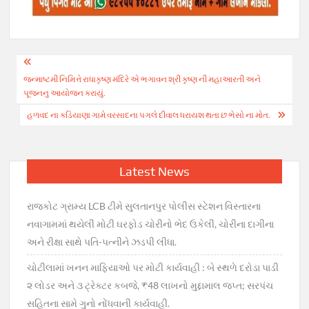
Post
જન્માષ્ટમી નિમિત્તે રાધાકૃષ્ણ મંદિરે એ ભગાવન શ્રી કૃષ્ણ ની મહાઆરતી અને
navigation
પૂજનનુ આયોજન કરાયું.
હળવદ ના કડિયાણા ગામે વરસાદના પગલે દીવાલ ધરાયશ થતા છ ‌‌ભેસો‌ ના મોત.
Latest News
રાજકોટ ગ્રામ્ય LCB ટીમે સુલતાનપુર પોલીસ સ્ટેશન વિસ્તારના
નવાગામમાં થયેલી મોટી ઘરફોડ ચોરીનો ભેદ ઉકેલી, ચોરીના દાગીના
અને રીક્ષા સાથે પતિ-પત્નીને ઝડપી લીધા.
ચોટીલામાં ખનન માફિયાઓ પર મોટી કાર્યવાહી : બે સ્થળે દરોડા પાડી
૨ લોડર અને ૩ ટ્રેક્ટર કબજે, ₹48 લાખનો મુદ્દામાલ જપ્ત; સરપંચ
સહિતના સામે ગુનો નોંધવાની કાર્યવાહી.