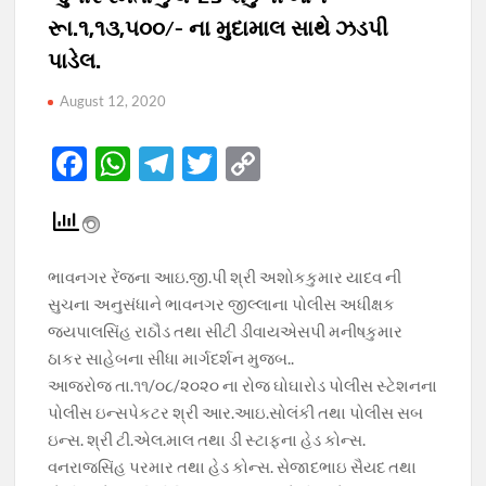
રૂા.૧,૧૩,૫૦૦/- ના મુદામાલ સાથે ઝડપી
પાડેલ.
August 12, 2020
F
W
T
T
C
ac
h
el
w
o
e
at
e
itt
p
b
s
gr
er
y
ભાવનગર રેંજના આઇ.જી.પી શ્રી અશોકકુમાર યાદવ ની
o
A
a
Li
સુચના અનુસંધાને ભાવનગર જીલ્લાના પોલીસ અધીક્ષક
o
p
m
n
જયપાલસિંહ રાઠૌડ તથા સીટી ડીવાયએસપી મનીષકુમાર
ઠાકર સાહેબના સીધા માર્ગદર્શન મુજબ..
k
p
k
આજરોજ તા.૧૧/૦૮/૨૦૨૦ ના રોજ ઘોઘારોડ પોલીસ સ્ટેશનના
પોલીસ ઇન્સપેકટર શ્રી આર.આઇ.સોલંકી તથા પોલીસ સબ
ઇન્સ. શ્રી ટી.એલ.માલ તથા ડી સ્ટાફના હેડ કોન્સ.
વનરાજસિંહ પરમાર તથા હેડ કોન્સ. સેજાદભાઇ સૈયદ તથા