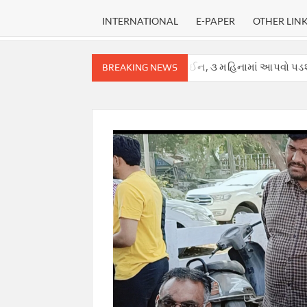
INTERNATIONAL
E-PAPER
OTHER LIN
કોર્ટે હાઈકોર્ટ માટે નક્કી કરી ડેડલાઈન, ૩ મહિનામાં આપવો પડશે ચુકાદો.
BREAKING NEWS