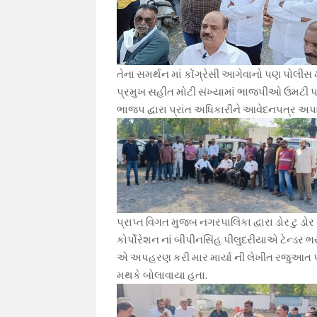
તેના સમર્થન માં કોંગ્રેસી આગેવાનો પણ પોલી
પ્રમુખ સહીત મોટી સંખ્યામાં ભાજપીઓ ઉમટી પડ્યા
ભાજપ દ્વારા પ્રાંત અધિકારીને આવેદનપત્ર અપાયુ
પ્રાપ્ત વિગત મુજબ નગરપાલિકા દ્વારા ડોર ટુ ડો
કોર્પોરેશન નાં બીપીનસિંહ પીલુદરીયાએ ટેન્ડર ભ
એ અપહરણ કરી માર માર્યા ની લેખીત રજુઆત પ
મથકે બોલાવાયા હતા.