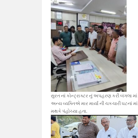
o
A
a
Li
o
p
m
n
k
p
k
સુરત નાં કોન્ટ્રાક્ટર નું અપહરણ કરી બંગલા મ
અન્ય વ્યક્તિએ માર માર્યા ની ચકચારી ઘટનાં માં
મથકે પંહોચ્યા હતા.