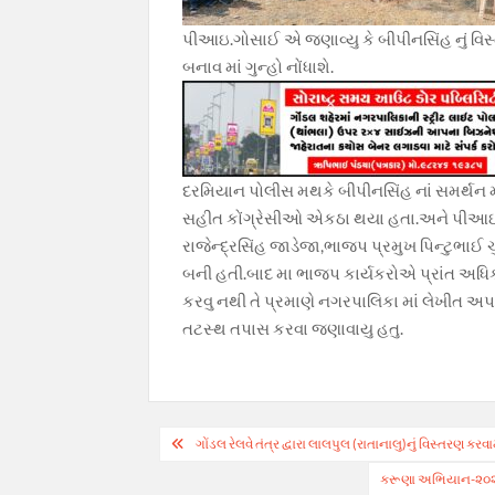
પીઆઇ.ગોસાઈ એ જણાવ્યુ કે બીપીનસિંહ નું વિસ્
બનાવ માં ગુન્હો નોંધાશે.
દરમિયાન પોલીસ મથકે બીપીનસિંહ નાં સમર્થન મ
સહીત કોંગ્રેસીઓ એકઠા થયા હતા.અને પી
રાજેન્દ્રસિંહ જાડેજા,ભાજપ પ્રમુખ પિન્ટુભ
બની હતી.બાદ મા ભાજપ કાર્યકરોએ પ્રાંત અધિકા
કરવુ નથી તે પ્રમાણે નગરપાલિકા માં લેખીત અપ
તટસ્થ તપાસ કરવા જણાવાયુ હતુ.
Post
ગોંડલ રેલવે તંત્ર દ્વારા લાલપુલ (રાતાનાલુ)નું વિસ્તરણ
navigation
કરૂણા અભિયાન-૨૦૨૪’: