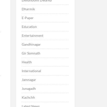
Devbhoomi Dwarka
Dharmik
E-Paper
Education
ે
Entertainment
Gandhinagar
Gir Somnath
Health
International
ટ
Jamnagar
Junagadh
Kachchh
Latest News