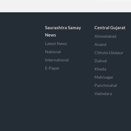
Saurashtra Samay
Central Gujarat
News
Ahmedabad
Latest News
Anand
National
Chhota Udaipur
International
Dahod
E-Paper
Kheda
Mahisagar
Panchmahal
Vadodara