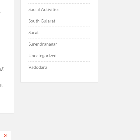
Social Activities
ે
South Gujarat
Surat
Surendranagar
Uncategorized
Vadodara
્ટ
મા
.