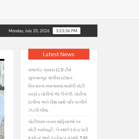
, સરકારની તાત્કાલિક સ્પષ્ટતા : જથ્થો પૂરતો છે, અફવાઓથી દૂર રહો” —
Monday, July 20, 2026
3:23:37 PM
Latest News
રાજકોટ ગ્રામ્ય LCB ટીમે
સુલતાનપુર પોલીસ સ્ટેશન
વિસ્તારના નવાગામમાં થયેલી મોટી
ઘરફોડ ચોરીનો ભેદ ઉકેલી, ચોરીના
દાગીના અને રીક્ષા સાથે પતિ-પત્નીને
ઝડપી લીધા.
ચોટીલામાં ખનન માફિયાઓ પર
મોટી કાર્યવાહી : બે સ્થળે દરોડા પાડી
૨ લોડર અને ૩ ટ્રેક્ટર કબજે, ₹48