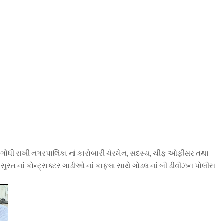
ાં ગોંધી રાખી નગરપાલિકા નાં કારોબારી ચેરમેન, સદસ્ય, ચીફ ઓફીસર તથા
 સુરત નાં કોન્ટ્રાક્ટર ગાડીઓ નાં કાફલા સાથે ગોંડલ નાં બી ડીવીઝન પોલીસ