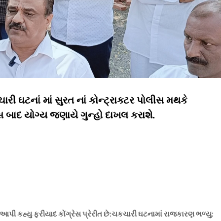
ારી ઘટનાં માં સુરત નાં કોન્ટ્રાક્ટર પોલીસ મથકે
ાસ બાદ યોગ્ય જણાયે ગુન્હો દાખલ કરાશે.
આપી કહ્યુ ફરીયાદ કોંગ્રેસ પ્રેરીત છે:ચકચારી ઘટનામાં રાજકારણ ભળ્યુ: