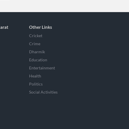
arat
Other Links
Cricket
Crime
Dharmik
Education
Entertainment
Health
Politics
Social Activities