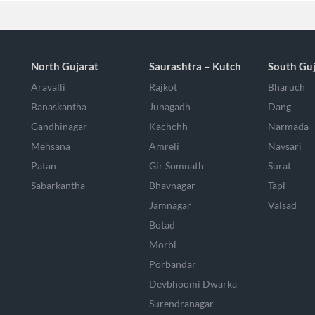
North Gujarat
Saurashtra – Kutch
South Guj
Aravalli
Rajkot
Bharuch
Banaskantha
Junagadh
Dang
Gandhinagar
Kachchh
Narmada
Mehsana
Amreli
Navsari
Patan
Gir Somnath
Surat
Sabarkantha
Bhavnagar
Tapi
Jamnagar
Valsad
Botad
Morbi
Porbandar
Devbhoomi Dwarka
Surendranagar