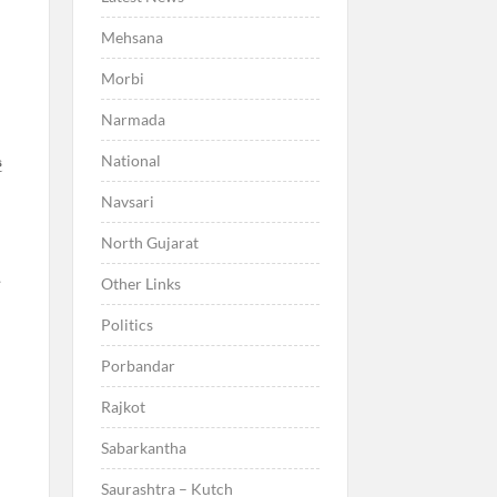
Mehsana
Morbi
Narmada
National
ે
Navsari
North Gujarat
ી
Other Links
Politics
Porbandar
Rajkot
Sabarkantha
Saurashtra – Kutch