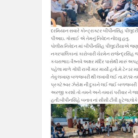
દરમિયાન સવારે કોન્ટ્રાક્ટર બીપીનસિંહ પીલુદ
પીઆઇ. ગોસાઈ એ તેમનું નિવેદન નોંધ્યુ હતુ.
પોલીસ નિવેદન માં બીપીનસિંહ પીલુદરીયાએ જણાવ્યુ
નગરપાલિકાનાં કારોબારી ચેરમેન રાજેન્દ્રસિં
કચરાભાઇ વૈશ્ર્નવે અક્ષર મંદિર પાસેથી મારું
પહેલા માળે ગોંધી રાખી માર માર્યો હતો.મે ટેન્ડ
તેવુ લખાણ બળજબરી થી લખાવી લઈ તા.૨\૧૨ તથ
પ્રગટેશ્ર્વર ઝેરોક્ષ ની દુકાને લઈ જઈ બળજબરી પ
અરજી કરશો તો તમને અને તમારાં પરીવાર ને જ
હતી.બીપીનસિંહે બનાવ નાં સીસી ટીવી ફૂટેજ,લોક