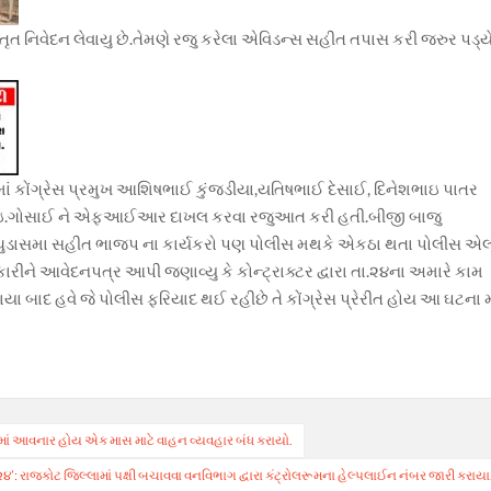
તૃત નિવેદન લેવાયુ છે.તેમણે રજુ કરેલા એવિડન્સ સહીત તપાસ કરી જરુર પડ્ય
ાં કોંગ્રેસ પ્રમુખ આશિષભાઈ કુંજડીયા,યતિષભાઈ દેસાઈ, દિનેશભાઇ પાતર
આઇ.ગોસાઈ ને એફઆઈઆર દાખલ કરવા રજુઆત કરી હતી.બીજી બાજુ
ાઈ ચુડાસમા સહીત ભાજપ ના કાર્યકરો પણ પોલીસ મથકે એકઠા થતા પોલીસ એલર
રીને આવેદનપત્ર આપી જણાવ્યુ કે કોન્ટ્રાક્ટર દ્વારા તા.૨૪ના અમારે કામ
ાયા બાદ હવે જે પોલીસ ફરિયાદ થઈ રહીછે તે કોંગ્રેસ પ્રેરીત હોય આ ઘટના 
 કરવામાં આવનાર હોય એક માસ માટે વાહન વ્યવહાર બંધ કરાયો.
 રાજકોટ જિલ્લામાં પક્ષી બચાવવા વનવિભાગ દ્વારા કંટ્રોલરૂમના હેલ્પલાઈન નંબર જારી કરાયા