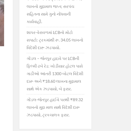
લાખનો મુદ્દામાલ જપ્ત; સરપંચ
સહિતના સામે ગુનો નોંધવાની
કાર્યવાહી.
શાપર-વેરાવળમાં LCBનો મોટો
સપાટો: ટ્રકમાંથી રૂ. 34.05 લાખનો
વિદેશી દારૂ ઝડપાયો.
ગોંડલ – જેતપુર હાઇવે પર LCBની
ફિલ્મી ઢબે રેડ: ખોડીયાર હોટલ પાસે
ગાડીઓ આંતરી 1300 બોટલ વિદેશી
દારૂ અને ₹18.60 લાખના મુદ્દામાલ
સાથે એક ઝડપાયો, બે ફરાર.
ગોંડલ-જેતપુર હાઈવે પરથી ₹89.32
લાખનો મુદ્દા માલ સાથે વિદેશી દારૂ
ઝડપાયો, ટ્રકચાલક ફરાર.