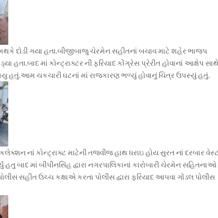
સ મથકે દોડી ગયા હતા.બીજીબાજુ ચેરમેન સહીતનાં બચાવ માટે શહેર ભાજપ
 હતા.બાદ માં કોન્ટ્રાક્ટર ની ફરિયાદ કોંગ્રેસ પ્રેરીત હોવાનાં આક્ષેપ સાથ
 હતું.આમ ચકચારી ઘટનાં માં રાજકારણ ભળ્યું હોવાનું ચિત્ર ઉપસ્યું હતું.
ર કલેક્શન નાં કોન્ટ્રાક્ટ માટેની તજવીજ હાથ ધરાઇ હોય સુરત નાં દરબાર વેસ્
ર્યુ હતુ બાદ માં બીપીનસિંહ દ્વારા નગરપાલિકાનાં કારોબારી ચેરમેન સહિતનાઓ
ોલીસ સહીત ઉચ્ચ કક્ષાએ કરતા પોલીસ દ્વારા ફરિયાદ આપવા ગોંડલ પોલીસ