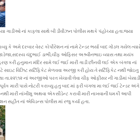
રીયા ગાડીઓ નાં કાફલા સાથે બી ડીવીઝન પોલીસ મથકે પંહોચ્યા હતા.જ્યા
 કે અમે દરબાર વેસ્ટ કોર્પોરેશન નાં નામે ટેન્ડર ભર્યા બાદ ગોંડલ ગયેલ ત્યાર
હ જાડેજા,સદસ્ય ચંદુભાઈ ડાભી,ચીફ ઓફિસર અશ્ર્વીનભાઇ વ્યાસ તથા મયંક
 અપહરણ કરી હનુમાન મંદિર સામે લઈ જઈ મારી ગાડી છીનવી લઈ એક બંગલા નાં
ર માટે સાઇટ વિઝિટ સર્ટિફિકેટ મેળવવા અરજી કરી હોય તે સર્ટિફિકેટ નથી જોઇતુ
ા તા.૨૨\૧૨ નાં અરજીઓ પરત ખેચાવી લેવા ચીફ ઓફીસર ની ગાડીમાં બેસાડ
ૂર્વક મારી પાસે નોટરી કરાવ્યુ હતુ બાદ માં ફરી બંગલા મા લઈ જઈ ટેન્ડર અંગે
ાનથી મારી નાંખીશુ અથવા એકસીડેન્ટ કરાવી મારી નાખવાની ધમકી આપી
ેશન સહીત નાં એવિડન્સ પોલીસ માં રજુ કર્યા હતા.