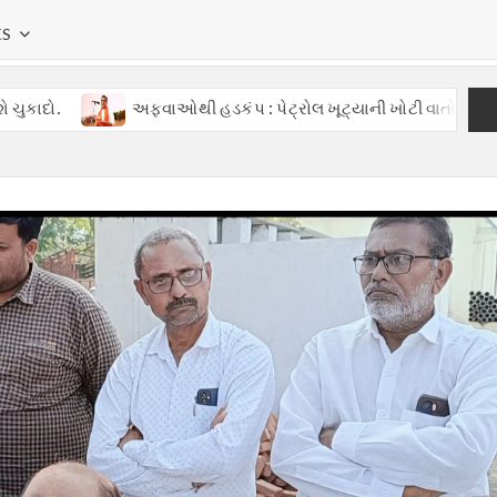
KS
અફવાઓથી હડકંપ : પેટ્રોલ ખૂટ્યાની ખોટી વાતોથી ગુજરાતમાં ગભરાટ