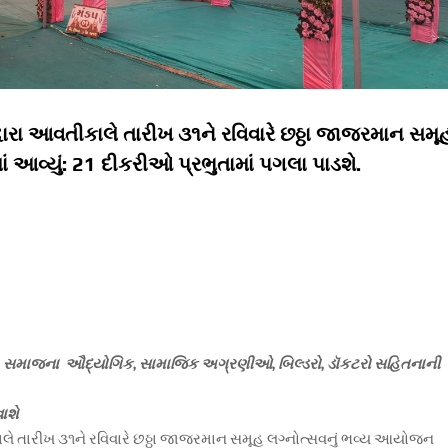
વારા આવતીકાલે તારીખ ૩૧ને રવિવારે છઠ્ઠા જાજરમાન સમૂ
 આવ્યું: 21 દીકરીઓ પ્રભુતામાં પગલા પાડશે.
ંતો, સમાજના ઔદ્યોગિક, સામાજિક અગ્રણીઓ, બિલ્ડરો, ડૉકટરો સહિતનાની
વાશે
ાલે તારીખ ૩૧ને રવિવારે છઠ્ઠા જાજરમાન સમૂહ લગ્નોત્સવનું ભવ્ય આયોજન