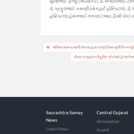
સુરેશભાઈ ફળદુ (એડવોકેટ) ડૉ. મનદીપભાઈ ટીલા
ડૉ. પ્રફુલભાઈ કમાણી (વોકહાર્ટ હોસ્પિટલ), ડૉ
હોસ્પિટલ) હેમંતભાઈ તળપદા (આર.ડી.સી બેંક)
Post
મોવિયા ધામ વડવાળી જગ્યા દ્વારા ત્રણ દીવસ સુધી ચિકનગુ
navigation
સૈયદના મુફદ્દલ સૈફુદ્દીન ગોંડલમાં હેલ્થકે
Saurashtra Samay
Central Gujarat
News
Ahmedabad
Latest News
Anand