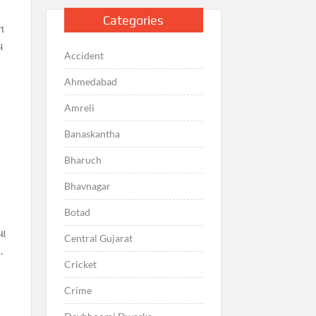
Categories
ન
પ
Accident
Ahmedabad
Amreli
Banaskantha
Bharuch
Bhavnagar
Botad
યા
Central Gujarat
.
Cricket
Crime