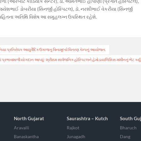
ળા (ઓરબીટ કાર્ડિયાક સેન્ટર), ડૉ. અમિતભાઈ હાપાણી (પ્રગતિ હોસ્પિટલ),
..જયેશભાઈ ડોબરીયા (સિનર્જી હોસ્પિટલ), ડૉ. નરશીભાઈ વેકરીયા (સિનર્જી
 સહિતના અતિથિ વિશેષ આ સમુહલગ્ન ઉપસ્થિત રહેશે.
નિયા પ્રતિરોધક આયુર્વેદિક ઉકાળાનુ વિનામૂલ્યે વિતરણ કેમ્પનું આયોજન.
રમાં પ્રભાવશાળી યોગદાન આપ્યું : શ્રીરામ સાર્વજનિક હોસ્પિટલને હેમોડાયલિસિસ મશીનનું ભેંટ કર્યું
North Gujarat
Saurashtra – Kutch
South Guj
Aravalli
Rajkot
Bharuch
Banaskantha
Junagadh
Dang