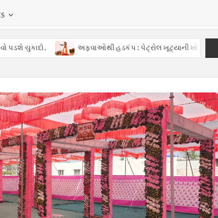
KS
દો.
અફવાઓથી હડકંપ : પેટ્રોલ ખૂટ્યાની ખોટી વાતોથી ગુજરાતમા