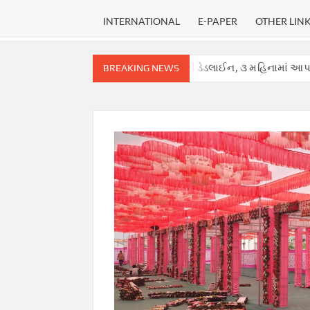
INTERNATIONAL
E-PAPER
OTHER LIN
સુપ્રીમ કોર્ટે હાઈકોર્ટ માટે નક્કી કરી ડેડલાઈન, ૩ મહિનામાં આપવો પડશે ચુકા
BREAKING NEWS