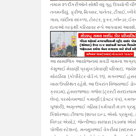
તમામ ૨૧ દીકરીઓને સોથી વધુ ગૃહ ઉપયોગી ચીજ
તનમનીયું, ફ્રીજ, મિક્સર, પાનેતર, ટીપાઈ, બ્લેંકે
ગાય, ચાંદીના સાંકળા, ટોસ્ટર, કુકર, બ્લેન્ડર, 
દાતાઓ તરફથી કરિયાવર રૂપે આપવામાં આવશે
આ સામાજિક આયોજનમાં મવડી ગામના અગ્રણી જ
કેશુભાઈ મેઘાણી પ્રમુખ (મેઘાણી પરિવાર), 
સોરઠીયા (કોર્પોરેટર વોર્ડ નં. ૧૧), મગનભાઈ હં
ખાસ ઉપસ્થિત રહેશે. આ ઉપરાંત વિજયભાઈ ડોબર
ક્રાઇમ), હંસરાજભાઇ ગજેરા (ટ્રસ્ટી સરદારધ
લેબ), પરસોતમભાઈ કમાણી (ડોક્ટર પંપ), કમલ
પૂજારી), અમૃતભાઈ ગઢિયા (કર્મચારી મંડળ પ્રમ
કિશોરભાઇ ટીલાળા (શાપર ઇન્ડ. એસો. પ્રમુખ)
બિલ્ડર એસો.), જેન્તીભાઇ સરધારા (પડવલા એસો. 
પોલીસ સ્ટેશન), મનસુખભાઈ વેકરીયા (સદસ્ય ન