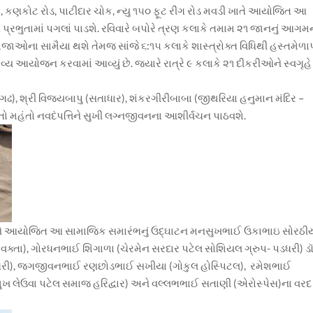
્લોટ, કણકોટ રોડ, પાટીદાર ચોક, ન્યુ ૧૫૦ ફૂટ રીંગ રોડ મવડી ખાતે આયોજિત આ
્રભુતામાં પગલાં પાડશે. રવિવારે બપોરે ત્રણ કલાકે તમામ ૨૧ જાનનું આગમ
ાજાઓના સામૈયા થશે તેમજ સાંજે ૬:૧૫ કલાકે શાસ્ત્રોક્ત વિધિથી હસ્તમેળા
વ્ય આયોજન કરવામાં આવ્યું છે. જ્યારે રાત્રે ૯ કલાકે ૨૧ દીકરીઓને સ્વગૃહે
ાગઢ), શ્રી વિજયબાપુ (સતાધાર), શંકરગીરીબાબા (જીથરિયા હનુમાન મંદિર –
તો મહંતો નવદંપત્તિને સુખી લગ્નજીવનના આશીર્વચન પાઠવશે.
ાને આયોજિત આ સામાજિક સમારંભનું ઉદ્ઘાટન મનસુખભાઈ ઉકાભાઇ સોરઠી
વક્તા), ગોરધનભાઈ શિંગાળા (ચેરમેન સરદાર પટેલ સોશિયલ ગ્રુપ- પડધરી) ડૉ
-પડધરી), જગજીવનભાઈ રણછોડભાઈ સખીયા (ગોકુલ હોસ્પિટલ), રમેશભાઈ
પ્રમુખ લેઉવા પટેલ સમાજ હરિદ્વાર) અને વલ્લભભાઈ સતાણી (એરોસ્પેસ)ના વરદ