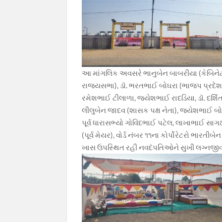
આ માંગલિક અવસરે ભાનુબેન બાબરીયા (કેબિનેટ 
રાજ્યસભા), ડૉ. ભરતભાઈ બોઘરા (ભાજપ પ્રદેશ 
રમેશભાઈ ટીલાળા, જયેશભાઈ રાદડિયા, ડૉ. દર્
લીલુબેન જાદવ (શાસક પક્ષ નેતા), જયેશભાઈ બોઘરા 
પૂર્વ ધારાસભ્યો ગોવિંદભાઈ પટેલ, લાખાભાઈ સાગ
(પૂર્વ મેયર), વોર્ડ નંબર ૧૧ના કોર્પોરેટરો ભા
ખાસ ઉપસ્થિત રહી નવદંપતિઓને સુખી લગ્નજીવ