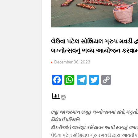
લેઉવા પટેલ સોશિયલ ગ્રુપ મવડી દ્
લગ્નોત્સવનું ભવ્ય આયોજન કરવામાં
December 30, 2023
F
W
T
T
C
ac
h
el
w
o
e
at
e
itt
p
b
s
gr
er
y
છઠ્ઠા જાજરમાન સમૂહ લગ્નોત્સવમાં સંતો, મહ
o
A
a
Li
વિશેષ ઉપસ્થિતિ
o
p
m
n
દીકરીઓને લાખેણો કરિયાવર આપી સ્વગૃહે વળા
લેઉવા પટેલ સોશિયલ ગ્રુપ મવડી દ્વારા આવતીક