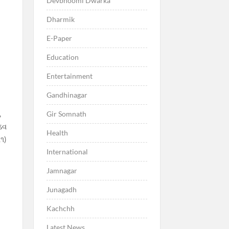
Devbhoomi Dwarka
Dharmik
E-Paper
Education
Entertainment
Gandhinagar
,
Gir Somnath
 ડવ
Health
૧૧)
International
Jamnagar
Junagadh
Kachchh
Latest News