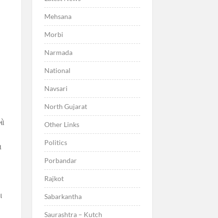
Mehsana
Morbi
Narmada
National
Navsari
North Gujarat
ીઓ
Other Links
Politics
ન
Porbandar
,
Rajkot
ા
Sabarkantha
Saurashtra – Kutch