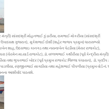
મંત્રી) સાંસદશ્રી મોહનભાઈ કુંડારીયા, રામભાઈ મોકરીયા (સાંસદશ્રી
ઉપાધ્યક્ષ ગુજરાત), મુકેશભાઈ દોશી (શહેર ભાજપ પ્રમુખ) ધારાસભ્યો
શિતાબેન શાહ, ઉદયભાઇ કાનગડ તથા નયનાબેન પેઢડીયા (મેયર રાજકોટ),
(ચેરમેન મા.યાર્ડ રાજકોટ), ડૉ. વલ્લભભાઈ કથીરીયા (પૂર્વ કેન્દ્રીય મંત્રી)
ઠીયા તથા ભુપતભાઈ બોદર (પૂર્વ પ્રમુખ રાજકોટ જિલ્લા પંચાયત), ડૉ. પ્રદીપ
રતીબેન પાડલીયા, રણજીતભાઈ સાગઠીયા તથા મહેશભાઈ પીપળીયા (પ્રમુખ વોર્ડ નં. 
નના આશીર્વાદ પાઠવશે.