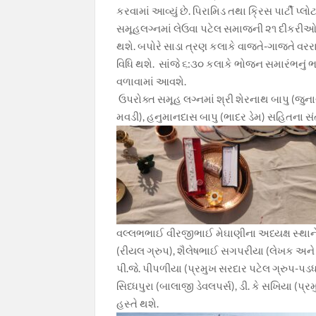
k
p
k
કરવામાં આવ્યું છે. પિરામિડ તથા ક્રિસ પાર્ટી પ
સમૂહલગ્નમાં લેઉવા પટેલ સમાજની ૨૧ દીકરીઓ પ
થશે. બપોરે સાડા ત્રણ કલાકે વાજતે-ગાજતે વરર
વિધિ થશે. સાંજે ૬:૩૦ કલાકે ભોજન સમારંભનું ભ
વળાવામાં આવશે.
ઉપરોક્ત સમૂહ લગ્નમાં શ્રી શેરનાથ બાપુ (જુન
મવડી), હનુમાનદાસ બાપુ (ભાદર ડેમ) સહિતના સં
વલ્લભભાઈ વીરજીભાઈ મેઘાણીના અધ્યક્ષ સ્થ
(રીયલ ગ્રુપ), શૈલેષભાઈ સગપરીયા (લેખક અને 
પી.જે. પીપળીયા (પ્રમુખ સરદાર પટેલ ગ્રુપ
સિધ્ધપુરા (બાલાજી ડેવલપર્સ), ડી. કે સખિયા (
હસ્તે થશે.