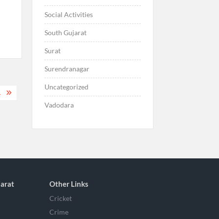
Social Activities
South Gujarat
Surat
Surendranagar
Uncategorized
.
Vadodara
arat
Other Links
Cricket
Crime