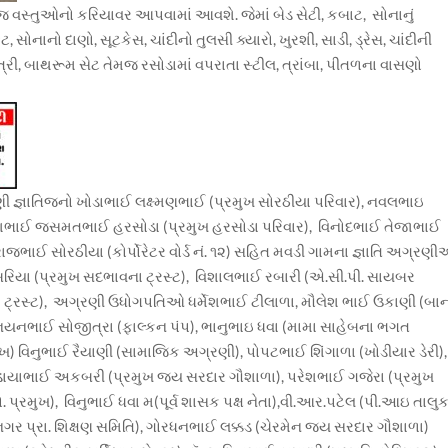
 વસ્તુઓનો કરિયાવર આપવામાં આવશે. જેમાં બેડ સેટી, કબાટ, સોનાનું
ટ, સોનાનો દાણો, સૂટકેસ, ચાંદીનો તુલસી ક્યારો, ખુરશી, સાડી, ડ્રેસ, ચાંદીની
ઈસ્ત્રી, બાથરૂમ સેટ તેમજ રસોડામાં વપરાતા સ્ટીલ, ત્રાંબા, પીતળના વાસણો
.
્ઞાતિજનો ખોડાભાઈ લક્ષ્મણભાઈ (પ્રમુખ સોરઠીયા પરિવાર), નવલભાઇ
જયેશભાઈ જસમતભાઈ હરસોડા (પ્રમુખ હરસોડા પરિવાર), વિનોદભાઈ તેજાભાઈ
સરાજભાઈ સોરઠીયા (કોર્પોરેટર વોર્ડ નં. ૧૨) સહિત મવડી ગામના જ્ઞાતિ અગ્રણ
િયા (પ્રમુખ સદભાવના ટ્રસ્ટ), વિશાલભાઈ રબારી (એ.સી.પી. સાયબર
ામ ટ્રસ્ટ), અગ્રણી ઉધોગપતિઓ ધર્મેશભાઈ ટીલાળા, મૌલેશ ભાઈ ઉકાણી (બા
નયનભાઈ સોજીત્રા (ફાલ્કન પંપ), ભાનુભાઇ ધવા (મામા સાહેબના ભગત
ુખ) વિનુભાઈ રૈયાણી (સામાજિક અગ્રણી), પોપટભાઈ શિંગાળા (ખોડીયાર ડેરી)
, ડાયાભાઈ અકબરી (પ્રમુખ જય સરદાર ગૌશાળા), પરેશભાઈ ગજેરા (પ્રમુખ
પ્રમુખ), વિનુભાઈ ધવા મ(પૂર્વ શાસક પક્ષ નેતા),વી.આર.પટેલ (પી.આઇ તાલુક
ગર પ્રા. શિક્ષણ સમિતિ), ગોરધનભાઈ લક્કડ (ચેરમેન જય સરદાર ગૌશાળા)