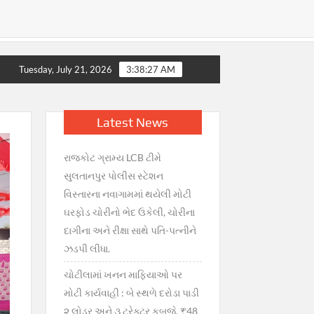
ં ગભરાટ, સરકારની તાત્કાલિક સ્પષ્ટતા : જથ્થો પૂરતો છે, અફવાઓથી દૂ
Tuesday, July 21, 2026
3:38:27 AM
Latest News
રાજકોટ ગ્રામ્ય LCB ટીમે
સુલતાનપુર પોલીસ સ્ટેશન
વિસ્તારના નવાગામમાં થયેલી મોટી
ઘરફોડ ચોરીનો ભેદ ઉકેલી, ચોરીના
દાગીના અને રીક્ષા સાથે પતિ-પત્નીને
ઝડપી લીધા.
ચોટીલામાં ખનન માફિયાઓ પર
મોટી કાર્યવાહી : બે સ્થળે દરોડા પાડી
૨ લોડર અને ૩ ટ્રેક્ટર કબજે, ₹48