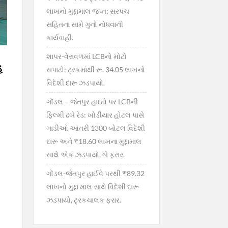
લાખનો મુદ્દામાલ જપ્ત; સરપંચ
સહિતના સામે ગુનો નોંધવાની
કાર્યવાહી.
શાપર-વેરાવળમાં LCBનો મોટો
હ
સપાટો: ટ્રકમાંથી રૂ. 34.05 લાખનો
વિદેશી દારૂ ઝડપાયો.
ગોંડલ – જેતપુર હાઇવે પર LCBની
ફિલ્મી ઢબે રેડ: ખોડીયાર હોટલ પાસે
ગાડીઓ આંતરી 1300 બોટલ વિદેશી
દારૂ અને ₹18.60 લાખના મુદ્દામાલ
સાથે એક ઝડપાયો, બે ફરાર.
ગોંડલ-જેતપુર હાઈવે પરથી ₹89.32
લાખનો મુદ્દા માલ સાથે વિદેશી દારૂ
ઝડપાયો, ટ્રકચાલક ફરાર.