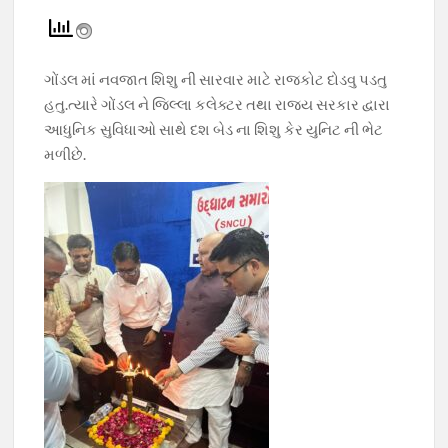
ac
h
el
w
o
e
at
e
itt
p
b
s
gr
er
y
ગોંડલ માં નવજાત શિશુ ની સારવાર માટે રાજકોટ દોડવુ પડતુ
o
A
a
Li
હતુ.ત્યારે ગોંડલ ને જિલ્લા કલેક્ટર તથા રાજ્ય સરકાર દ્વારા
o
p
m
n
આધુનિક સુવિધાઓ સાથે દશ બેડ ના શિશુ કેર યુનિટ ની ભેટ
મળીછે.
k
p
k