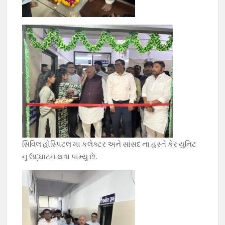
સિવિલ હોસ્પિટલ મા કલેક્ટર અને સાંસદ ના હસ્તે કેર યુનિટ
નુ ઉદ્ઘાટન થવા પામ્યુ છે.