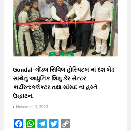
Gondal-ગોંડલ સિવિલ હોસ્પિટલ માં દશ બેડ
સાથેનુ આધુનિક શિશુ કેર સેન્ટર
કાર્યરત:કલેકટર તથા સાંસદ ના હસ્તે
ઉદ્ધાટન.
November 3, 2023
F
W
T
T
C