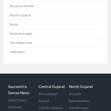
Social Activities
South Gujarat
Surat
Surendranagar
Uncategorized
Vadodara
Saurashtra
Central Gujarat
North Gujarat
Samay News
Ahmedabad
Aravalli
Latest News
Anand
Banaskantha
National
Chhota Udaipur
Gandhinagar