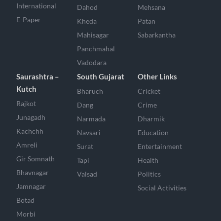
International
Dahod
Mehsana
E-Paper
Kheda
Patan
Mahisagar
Sabarkantha
Panchmahal
Vadodara
Saurashtra –
South Gujarat
Other Links
Kutch
Bharuch
Cricket
Rajkot
Dang
Crime
Junagadh
Narmada
Dharmik
Kachchh
Navsari
Education
Amreli
Surat
Entertainment
Gir Somnath
Tapi
Health
Bhavnagar
Valsad
Politics
Jamnagar
Social Activities
Botad
Morbi