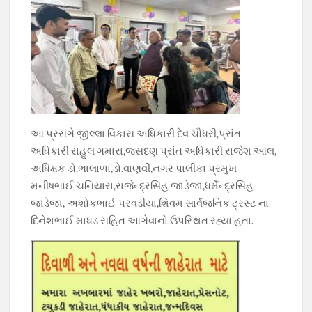
આ પ્રસંગે જીલ્લા વિકાસ અધિકારી દેવ ચૌધરી,પ્રાંત
અધિકારી રાહુલ ગમારા,જસદણ પ્રાંત અધિકારી રાજેશ આલ,
અધિક્ષક ડો.ભાલાળા,ડો.વાણવી,નગર પાલીકા પ્રમુખ
મનીષભાઈ ચનિયારા,રાજેન્દ્રસિંહ જાડેજા,ધર્મેન્દ્રસિંહ
જાડેજા, અશોકભાઈ પરવડીયા,શિવમ સાર્વજનિક ટ્રસ્ટ ના
દિનેશભાઈ માધડ સહિત આગેવાનો ઉપસ્થિત રહ્યા હતા.