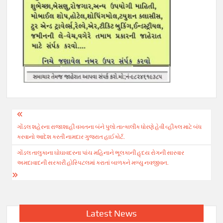
Post
ગોંડલ શહેરના રાજાશાહી વખતના બંને પુલો તાત્કાલીક ધોરણે હેવી વ્હીકલ માટે બંધ
navigation
કરવાનો આદેશ કરતી નામદાર ગુજરાત હાઈકોર્ટ.
ગોંડલ તાલુકાના ઘોઘાવદરના પાંચ મહિનાને ભૂલકાની હૃદય રોગની સારવાર
અમદાવાદની સરકારી હોસ્પિટલમાં કરાતાં બાળકને મળ્યુ નવજીવન.
Latest News