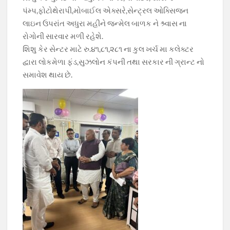
પંમ્પ,ફોટોથેરાપી,મોબાઈલ એક્સરે,સેન્ટ્રલ ઓક્સિજન
લાઇન ઉપરાંત અધુરા મહીને જન્મેલ બાળક ને શ્ર્વાસ ના
રોગોની સારવાર મળી રહેશે.
શિશુ કેર સેન્ટર માટે રુ.૪૧,૮૧,૨૮૧ ના કુલ ખર્ચ મા કલેક્ટર
દ્વારા લોકમેળા ફંડ,સુઝલોન કંપની તથા સરકાર ની ગ્રાન્ટ નો
સમાવેશ થાય છે.