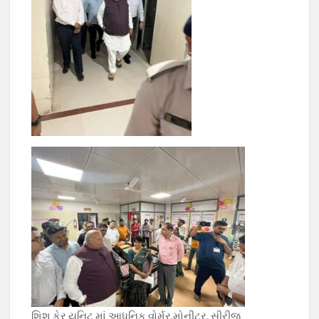
શિશુ કેર યુનિટ માં આધુનિક વોર્મર,મોનીટર, સીરીજ