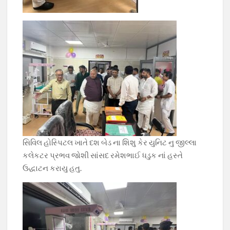
સિવિલ હોસ્પિટલ ખાતે દશ બેડ ના શિશુ કેર યુનિટ નુ જીલ્લા
કલેકટર પ્રભવ જોશી સાંસદ રમેશભાઈ ધડુક નાં હસ્તે
ઉદ્ધાટન કરાયુ હતુ.