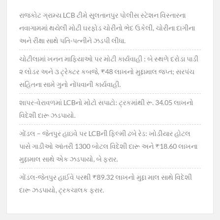
રાજકોટ ગ્રામ્ય LCB ટીમે સુલતાનપુર પોલીસ સ્ટેશન વિસ્તારના
નવાગામમાં થયેલી મોટી ઘરફોડ ચોરીનો ભેદ ઉકેલી, ચોરીના દાગીના
અને રીક્ષા સાથે પતિ-પત્નીને ઝડપી લીધા.
ચોટીલામાં ખનન માફિયાઓ પર મોટી કાર્યવાહી : બે સ્થળે દરોડા પાડી
૨ લોડર અને ૩ ટ્રેક્ટર કબજે, ₹48 લાખનો મુદ્દામાલ જપ્ત; સરપંચ
સહિતના સામે ગુનો નોંધવાની કાર્યવાહી.
શાપર-વેરાવળમાં LCBનો મોટો સપાટો: ટ્રકમાંથી રૂ. 34.05 લાખનો
વિદેશી દારૂ ઝડપાયો.
ગોંડલ – જેતપુર હાઇવે પર LCBની ફિલ્મી ઢબે રેડ: ખોડીયાર હોટલ
પાસે ગાડીઓ આંતરી 1300 બોટલ વિદેશી દારૂ અને ₹18.60 લાખના
મુદ્દામાલ સાથે એક ઝડપાયો, બે ફરાર.
ગોંડલ-જેતપુર હાઈવે પરથી ₹89.32 લાખનો મુદ્દા માલ સાથે વિદેશી
દારૂ ઝડપાયો, ટ્રકચાલક ફરાર.