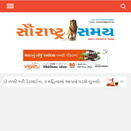
Skip
Search
to
content
ટે નક્કી કરી ડેડલાઈન, ૩ મહિનામાં આપવો પડશે ચુકાદો.
અફવાઓથી હડક