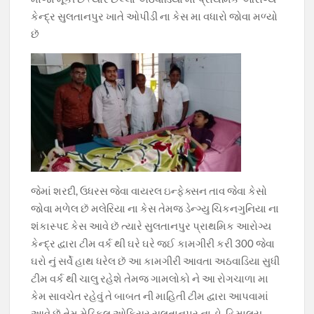
કેન્દ્ર સુલતાનપુર ખાતે ઓપીડી ના કેસ મા વધારો જોવા મળ્યો
છૅ
જેમાં શરદી, ઉધરસ જેવા વાયરલ ઇન્ફેક્સન તાવ જેવા કેસો
જોવા મળેલ છૅ મલેરિયા ના કેસ તેમજ ડેન્ગ્યુ ચિકનગુનિયા ના
શંકાસ્પદ કેસ આવે છૅ ત્યારે સુલતાનપુર પ્રાથમિક આરોગ્ય
કેન્દ્ર દ્વારા ટીમ વર્ક થી ઘરે ઘરે જઈ કામગીરી કરી 300 જેવા
ઘરો નું સર્વે હાથ ધરેલ છૅ આ કામગીરી આવતા અઠવાડિયા સુધી
ટીમ વર્ક થી ચાલુ રહેશે તેમજ ગામલોકો ને આ રોગચાળા મા
કેમ સાવચેત રહેવું તે બાબત ની માહિતી ટીમ દ્વારા આપવામાં
આવે છૅ તેમ મેડિકલ ઓફિસર સુલતાનપુર ના ડો. હિમાલય