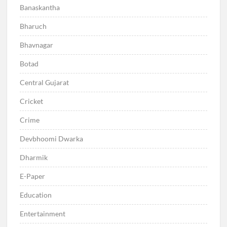
Banaskantha
Bharuch
Bhavnagar
Botad
Central Gujarat
Cricket
Crime
Devbhoomi Dwarka
Dharmik
E-Paper
Education
Entertainment