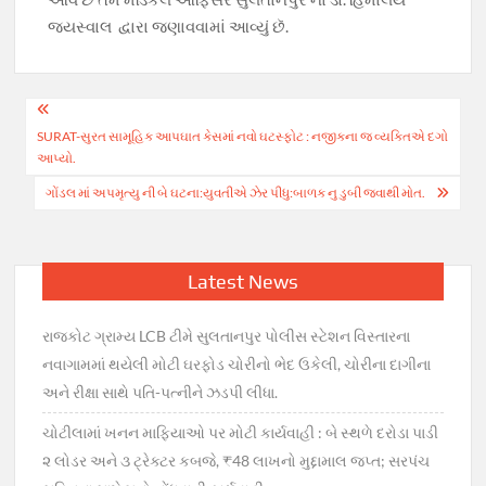
જયસ્વાલ દ્વારા જણાવવામાં આવ્યું છૅ.
Post
SURAT-સુરત સામૂહિક આપઘાત કેસમાં નવો ઘટસ્ફોટ : નજીકના જ વ્યક્તિએ દગો
navigation
આપ્યો.
ગોંડલ માં અપમૃત્યુ ની બે ઘટના:યુવતીએ ઝેર પીધુ:બાળક નુ ડુબી જવાથી મોત.
Latest News
રાજકોટ ગ્રામ્ય LCB ટીમે સુલતાનપુર પોલીસ સ્ટેશન વિસ્તારના
નવાગામમાં થયેલી મોટી ઘરફોડ ચોરીનો ભેદ ઉકેલી, ચોરીના દાગીના
અને રીક્ષા સાથે પતિ-પત્નીને ઝડપી લીધા.
ચોટીલામાં ખનન માફિયાઓ પર મોટી કાર્યવાહી : બે સ્થળે દરોડા પાડી
૨ લોડર અને ૩ ટ્રેક્ટર કબજે, ₹48 લાખનો મુદ્દામાલ જપ્ત; સરપંચ