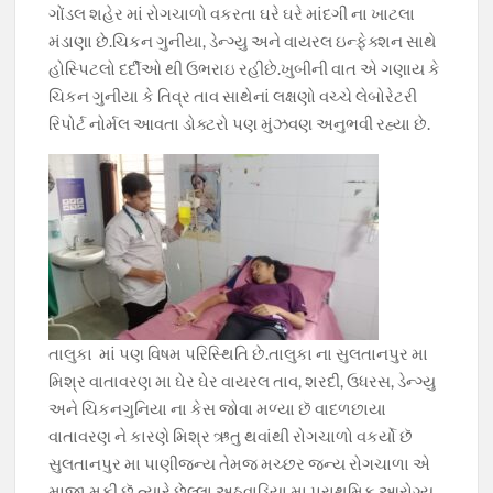
b
s
gr
er
y
ગોંડલ શહેર માં રોગચાળો વકરતા ઘરે ઘરે માંદગી ના ખાટલા
o
A
a
Li
મંડાણા છે.ચિકન ગુનીયા, ડેન્ગ્યુ અને વાયરલ ઇન્ફેક્શન સાથે
o
p
m
n
હોસ્પિટલો દર્દીઓ થી ઉભરાઇ રહીછે.ખુબીની વાત એ ગણાય કે
ચિકન ગુનીયા કે તિવ્ર તાવ સાથેનાં લક્ષણો વચ્ચે લેબોરેટરી
k
p
k
રિપોર્ટ નોર્મલ આવતા ડોક્ટરો પણ મુંઝવણ અનુભવી રહ્યા છે.
તાલુકા માં પણ વિષમ પરિસ્થિતિ છે.તાલુકા ના સુલતાનપુર મા
મિશ્ર વાતાવરણ મા ઘેર ઘેર વાયરલ તાવ, શરદી, ઉધરસ, ડેન્ગ્યુ
અને ચિકનગુનિયા ના કેસ જોવા મળ્યા છૅ વાદળછાયા
વાતાવરણ ને કારણે મિશ્ર ઋતુ થવાંથી રોગચાળો વકર્યો છૅ
સુલતાનપુર મા પાણીજન્ય તેમજ મચ્છર જન્ય રોગચાળા એ
માજા મૂકી છૅ ત્યારે છેલ્લા અઠવાડિયા મા પ્રાથમિક આરોગ્ય