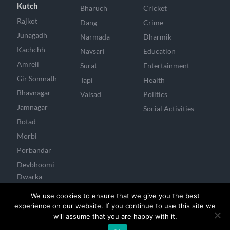
Kutch
Bharuch
Cricket
Rajkot
Dang
Crime
Junagadh
Narmada
Dharmik
Kachchh
Navsari
Education
Amreli
Surat
Entertainment
Gir Somnath
Tapi
Health
Bhavnagar
Valsad
Politics
Jamnagar
Social Activities
Botad
Morbi
Porbandar
Devbhoomi
Dwarka
Surendranagar
We use cookies to ensure that we give you the best
experience on our website. If you continue to use this site we
will assume that you are happy with it.
Developed & Managed By Mayank Joshi