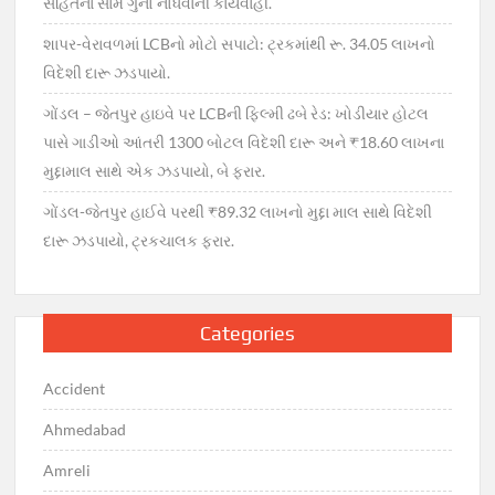
સહિતના સામે ગુનો નોંધવાની કાર્યવાહી.
શાપર-વેરાવળમાં LCBનો મોટો સપાટો: ટ્રકમાંથી રૂ. 34.05 લાખનો
વિદેશી દારૂ ઝડપાયો.
ગોંડલ – જેતપુર હાઇવે પર LCBની ફિલ્મી ઢબે રેડ: ખોડીયાર હોટલ
પાસે ગાડીઓ આંતરી 1300 બોટલ વિદેશી દારૂ અને ₹18.60 લાખના
મુદ્દામાલ સાથે એક ઝડપાયો, બે ફરાર.
ગોંડલ-જેતપુર હાઈવે પરથી ₹89.32 લાખનો મુદ્દા માલ સાથે વિદેશી
દારૂ ઝડપાયો, ટ્રકચાલક ફરાર.
Categories
Accident
Ahmedabad
Amreli