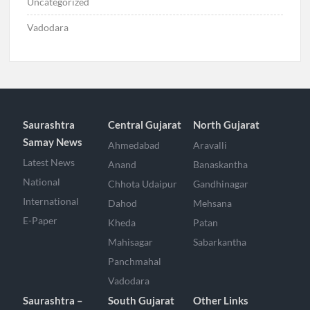
Uncategorized
Vadodara
Saurashtra
Central Gujarat
North Gujarat
Samay News
Ahmedabad
Aravalli
Latest News
Anand
Banaskantha
National
Chhota Udaipur
Gandhinagar
International
Dahod
Mehsana
E-Paper
Kheda
Patan
Mahisagar
Sabarkantha
Panchmahal
Vadodara
Saurashtra –
South Gujarat
Other Links