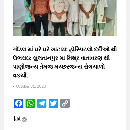
ગોંડલ માં ઘરે ઘરે ખાટલા: હોસ્પિટલો દર્દીઓ થી
ઉભરાઇ: સુલતાનપુર મા મિશ્ર વાતાવરણ થી
પાણીજન્ય તેમજ મચ્છરજન્ય રોગચાળો
વકર્યો.
October 31, 2023
F
W
T
T
C
ac
h
el
w
o
e
at
e
itt
p