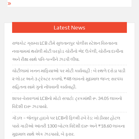
Latest News
રાજકોટ ગ્રામ્ય LCB ટીમે સુલતાનપુર પોલીસ સ્ટેશન વિસ્તારના
નવાગામમાં થયેલી મોટી ઘરફોડ ચોરીનો ભેદ ઉકેલી, ચોરીના દાગીના
અને રીક્ષા સાથે પતિ-પત્નીને ઝડપી લીધા.
ચોટીલામાં ખનન માફિયાઓ પર મોટી કાર્યવાહી : બે સ્થળે દરોડા પાડી
૨ લોડર અને ૩ ટ્રેક્ટર કબજે, ₹48 લાખનો મુદ્દામાલ જપ્ત; સરપંચ
સહિતના સામે ગુનો નોંધવાની કાર્યવાહી.
શાપર-વેરાવળમાં LCBનો મોટો સપાટો: ટ્રકમાંથી રૂ. 34.05 લાખનો
વિદેશી દારૂ ઝડપાયો.
ગોંડલ – જેતપુર હાઇવે પર LCBની ફિલ્મી ઢબે રેડ: ખોડીયાર હોટલ
પાસે ગાડીઓ આંતરી 1300 બોટલ વિદેશી દારૂ અને ₹18.60 લાખના
મુદ્દામાલ સાથે એક ઝડપાયો, બે ફરાર.