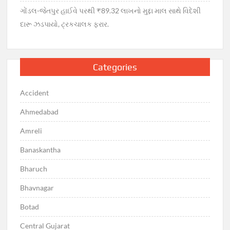
ગોંડલ-જેતપુર હાઈવે પરથી ₹89.32 લાખનો મુદ્દા માલ સાથે વિદેશી
દારૂ ઝડપાયો, ટ્રકચાલક ફરાર.
Categories
Accident
Ahmedabad
Amreli
Banaskantha
Bharuch
Bhavnagar
Botad
Central Gujarat