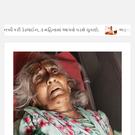
્કી કરી ડેડલાઈન, ૩ મહિનામાં આપવો પડશે ચુકાદો.
અફવાઓથી હડકંપ : 