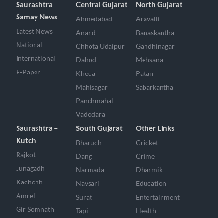
Saurashtra
Central Gujarat
North Gujarat
Samay News
Ahmedabad
Aravalli
Latest News
Anand
Banaskantha
National
Chhota Udaipur
Gandhinagar
International
Dahod
Mehsana
E-Paper
Kheda
Patan
Mahisagar
Sabarkantha
Panchmahal
Vadodara
Saurashtra –
South Gujarat
Other Links
Kutch
Bharuch
Cricket
Rajkot
Dang
Crime
Junagadh
Narmada
Dharmik
Kachchh
Navsari
Education
Amreli
Surat
Entertainment
Gir Somnath
Tapi
Health