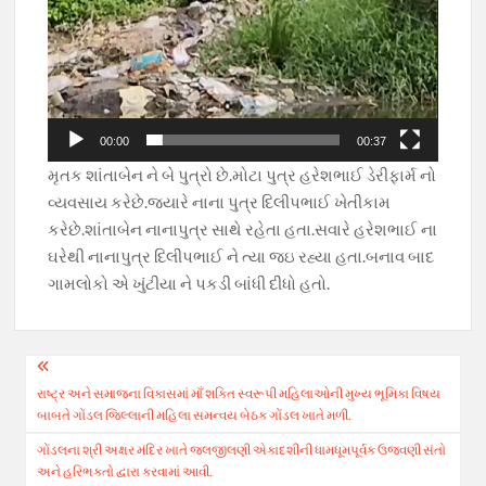
00:00
00:37
મૃતક શાંતાબેન ને બે પુત્રો છે.મોટા પુત્ર હરેશભાઈ ડેરીફાર્મ નો
વ્યવસાય કરેછે.જ્યારે નાના પુત્ર દિલીપભાઈ ખેતીકામ
કરેછે.શાંતાબેન નાનાપુત્ર સાથે રહેતા હતા.સવારે હરેશભાઈ ના
ઘરેથી નાનાપુત્ર દિલીપભાઈ ને ત્યા જઇ રહ્યા હતા.બનાવ બાદ
ગામલોકો એ ખુંટીયા ને પકડી બાંધી દીધો હતો.
Post
રાષ્ટ્ર અને સમાજના વિકાસમાં માઁ શક્તિ સ્વરૂપી મહિલાઓની મુખ્ય ભૂમિકા વિષય
navigation
બાબતે ગોંડલ જિલ્લાની મહિલા સમન્વય બેઠક ગોંડલ ખાતે મળી.
ગોંડલના શ્રી અક્ષર મંદિર ખાતે જલજીલણી એકાદશીની ધામધૂમપૂર્વક ઉજવણી સંતો
અને હરિભક્તો દ્વારા કરવામાં આવી.