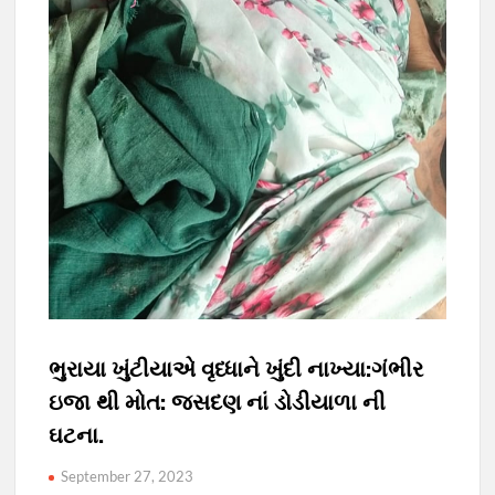
ભુરાયા ખુંટીયાએ વૃધ્ધાને ખુંદી નાખ્યા:ગંભીર
ઇજા થી મોત: જસદણ નાં ડોડીયાળા ની
ઘટના.
September 27, 2023