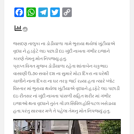
F
W
T
T
C
ac
h
el
w
o
e
at
e
itt
p
b
s
gr
er
y
જસદણ તાલુકા ના ડોડીયાળા ગામે ભુરાયા થયેલાં ખુંટીયાએ
o
A
a
Li
વૃધ્ધા ને હડફેટે લઇ પછાડી દઇ ખુંદી નાખતા ગંભીર ઇજાને
o
p
m
n
કારણે તેમનુ મોત નિપજ્યુ હતુ.
પ્રાપ્ત વિગત મુજબ ડોડીયાળા રહેતા શાંતાબેન ચકુભાઇ
k
p
k
વાસાણી ઉ.૭૦ સવારે દશ ના સુમારે મોટા દિકરા ના ઘરેથી
ચાલીને નાના દિકરા ના ઘર તરફ જઈ રહ્યા હતા ત્યારે પ્લોટ
વિસ્તાર માં ભુરાયા થયેલા ખુંટીયાએ વૃધ્ધાને હડફેટે લઇ પછાડી
દઇ રીતસર નાં ખુંદી નાખતા પાંસળી સહિત શરીર માં ગંભીર
ઇજાઓ થતા વૃધ્ધાને તુરંત ગોંડલ સિવિલ હોસ્પિટલ ખસેડાયા
હતા.પરંતુ સારવાર મળે તે પહેલા તેમનુ મોત નિપજ્યું હતુ.
Video
Player