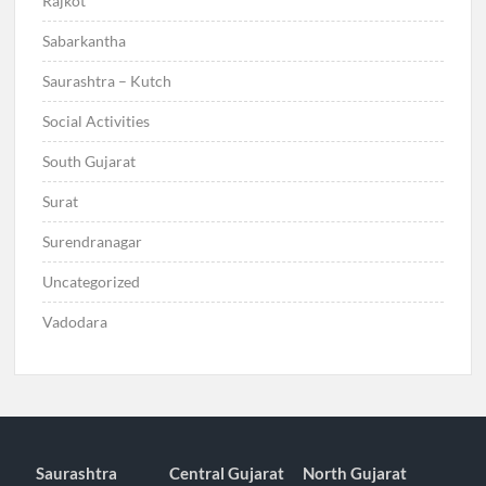
Rajkot
Sabarkantha
Saurashtra – Kutch
Social Activities
South Gujarat
Surat
Surendranagar
Uncategorized
Vadodara
Saurashtra
Central Gujarat
North Gujarat