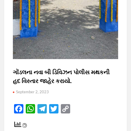
ગોંડલના નવા બી ડિવિઝન પોલીસ મથકની
હદ વિસ્‍તાર જાહેર કરાયો.
September 2, 2023
F
W
T
T
C
ac
h
el
w
o
e
at
e
itt
p