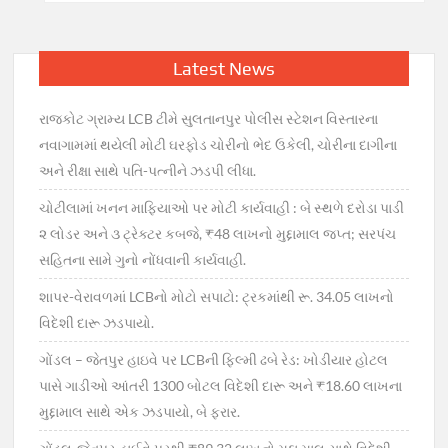
Latest News
રાજકોટ ગ્રામ્ય LCB ટીમે સુલતાનપુર પોલીસ સ્ટેશન વિસ્તારના
નવાગામમાં થયેલી મોટી ઘરફોડ ચોરીનો ભેદ ઉકેલી, ચોરીના દાગીના
અને રીક્ષા સાથે પતિ-પત્નીને ઝડપી લીધા.
ચોટીલામાં ખનન માફિયાઓ પર મોટી કાર્યવાહી : બે સ્થળે દરોડા પાડી
૨ લોડર અને ૩ ટ્રેક્ટર કબજે, ₹48 લાખનો મુદ્દામાલ જપ્ત; સરપંચ
સહિતના સામે ગુનો નોંધવાની કાર્યવાહી.
શાપર-વેરાવળમાં LCBનો મોટો સપાટો: ટ્રકમાંથી રૂ. 34.05 લાખનો
વિદેશી દારૂ ઝડપાયો.
ગોંડલ – જેતપુર હાઇવે પર LCBની ફિલ્મી ઢબે રેડ: ખોડીયાર હોટલ
પાસે ગાડીઓ આંતરી 1300 બોટલ વિદેશી દારૂ અને ₹18.60 લાખના
મુદ્દામાલ સાથે એક ઝડપાયો, બે ફરાર.