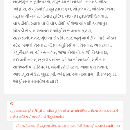
સાર્વજીનીક હોસ્‍પિટલ, કપુરીયા સોસાયટી, નગર પાલીકા
ઓફીસ, સંગ્રામસિંહજી હાઇસ્‍કુલ, ગોકુલપરા, ખોડીયારનગર,
મહાકાળી નગર, મોમાઇ હોટેલ, નેશનલ હાઇવેથી ઉમવાડા
ચોકડીથી, શ્‍યામ વાડી ચોકડીથી કોલેજ ચોકથી આશાપુરા
ચોકડી રોડ, મામલતદાર ઓફીસ ભવનાથ ૧,૨,૩,
સહજાનંદનગર, ગુંદાળા રોડ વિસ્‍તાર, જુનું માર્કેટીંગ યાર્ડ, ગોંડલ
સ્‍ટેટ બંગલો વિસ્‍તાર, ગોંડલ મ્‍યુનિસીપલ વિસ્‍તાર, અક્ષરધામ,
કપુરીયાપરા, ચોકસ નગર, જજ કોલોની, કાશી વિશ્વનાથ,
કદાવની નગર, રણછોડ નગર, ખોજા સોસાયટી, શ્રી રામ
સાર્વજનીક હોસ્‍પિટલ, જોગી હોસ્‍પિટલ, આશાપુરા તળાવ,
આશાપુરા મંદિર, જી.ઇ.બી. ઓફીસ, રમાનાથધામ, પી.ડબ્‍લયુ ડી.
ઓફીસનો સમાવેશ થયા છે.
Post
ગૃહ રાજ્યમંત્રીશ્રી હર્ષ સંઘવીના હસ્તે ગોંડલમાં અંદાજિત રૂપિયા ૪ કરોડના ખર્ચે
navigation
બનેલ પોલિસ સેનાપતિ કચેરીનું લોકાર્પણ.
ગોંડલની ગંગોત્રી સ્કૂલમાં નંદોત્સવના પાવનપર્વની ઉજવણી કરવામાં આવી.