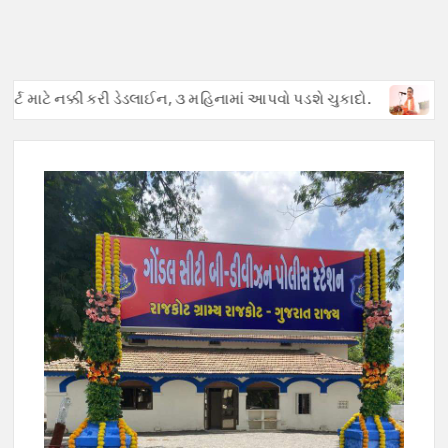
ટ માટે નક્કી કરી ડેડલાઈન, ૩ મહિનામાં આપવો પડશે ચુકાદો.
અફવાઓથી 