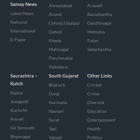
Samay News
Ahmedabad
Aravalli
Latest News
Anand
Banaskantha
National
Chhota Udaipur
Gandhinagar
International
Dahod
Mehsana
E-Paper
Kheda
Patan
Mahisagar
Sabarkantha
Panchmahal
Vadodara
Saurashtra –
South Gujarat
Other Links
Kutch
Bharuch
Cricket
Rajkot
Dang
Crime
Junagadh
Narmada
Dharmik
Kachchh
Navsari
Education
Amreli
Surat
Entertainment
Gir Somnath
Tapi
Health
Bhavnagar
Valsad
Politics