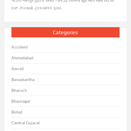
ગોંડલ-જેતપુર હાઈવે પરથી ₹89.32 લાખનો મુદ્દા માલ સાથે વિદેશી
દારૂ ઝડપાયો, ટ્રકચાલક ફરાર.
Categories
Accident
Ahmedabad
Amreli
Banaskantha
Bharuch
Bhavnagar
Botad
Central Gujarat