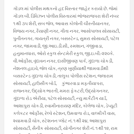
b
s
gr
er
y
ગોંડલ માં પોલીસ મથકનો હદ વિસ્‍તાર જાહેર કરાયો છે. જેમાં
o
A
a
Li
ગોંડલ બી. ડિવિઝન પોલીસ વિસ્‍તારમાં ભોજરાજપરા શેરી નંબર
o
p
m
n
૧ થી ૩૫ શેરી, સબ જેલ, આવાસ કોલોની ચીસ્‍તીયાનગર,
વિજય નગર, રૈયાણી નગર, ગીતા નગર, આસોપાલવ સોસાયટી,
k
p
k
પુનીતનગર, ગાયત્રી નગર, બસસ્‍ટેન્‍ડ, સુમરા સોસાયટી, પટેલ
નગર, જામવાડી, જી.આઇ.ડી.સી., સ્‍મશાન, ગંજીવાડા,
હનુમાનધારા, ઓરો સ્‍કુલ સેન્‍ટમેરી સ્‍કુલ, જી.ઇ.બી.-૨૨૦કે.
વી.ઓફીસ, વૃંદાવન નગર, દાસીજીવણ પાર્ક, ગુંદાળા ચોકડી,
નેશનલ હાઇવે, જેલ ચોક, ત્રણ ખુણીયાથી જામવાડીથી
બસસ્‍ટેન્‍ડ ગુંદાળા ચોકડી, તાલુકા પોલીસ સ્‍ટેશન, જલારામ
સોસાયટી, હાઉસીંગ બોર્ડ,ﾠ કુંભારવાડા મફતીયાપરા,
રાજનગર, ઉદ્યોગ ભારતી, મમરા ફેકટરી, ઉદ્યોગનગર,
ગુંદાળા રોડ એરીયા, પટેલ સોસાયટી, ન્‍યુ માર્કેટીંગ યાર્ડ,
આશાપુરા ચોકડી, સ્‍વામીનારાયણ મંદિર, કોલેજ ચોક, ડેપ્‍યુટી
કલેકટર ઓફીસ, રેલ્‍વે સ્‍ટેશન, ઉમવાળા રોડ, વાલ્‍મીકી વાસ,
શ્‍યામવાડી ચોક, સ્‍ટેશનન પ્‍લોટ નં. ૧ થી ૨૪, આશાપુરા
સોસાયટી, સૈનીક સોસાયટી, યોગીનગર શેરી નં. ૧ થી ૧૨, રામ