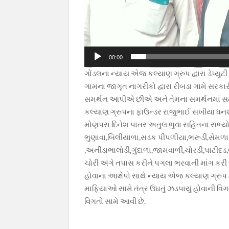
00:00
ગોંડલના ન્યાય એજ કલ્યાણ ગ્રુપ દ્વારા ડેપ્યુટ
ગામના જાગૃત નાગરીકો દ્વારા રીબડા ગામે સરક
સમર્થન આપીએ છીએ અને તેમના સમર્થનમાં સમ
કલ્યાણ ગ્રુપના ફાઉન્ડર રાજુભાઈ સખીયા ધન
મોણપરા દિનેશ પાતર અતુલ ભુવા સહિતના સભ્યો
ભુણાવા,બિલીયાળા,સડક પીપળીયા,ભરૂડી,સેમળ
,અનીડાભાલોડી,ગુંદાળા,જામવાળી,ચોરડી,પાટીદ
ચોરી અંગે તપાસ કરીને પગલા ભરવાની માંગ કરી
હોવાના આક્ષેપો સાથે ન્યાય એજ કલ્યાણ ગ્રુપ 
માફિયાઓ સામે તંત્ર ઉંઘતું ઝડપાયું હોવાની વ
વિગતો સામે આવી છે.