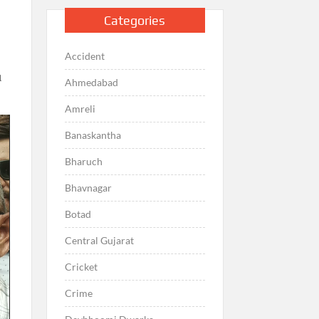
Categories
Accident
પ
Ahmedabad
Amreli
Banaskantha
Bharuch
Bhavnagar
Botad
Central Gujarat
Cricket
Crime