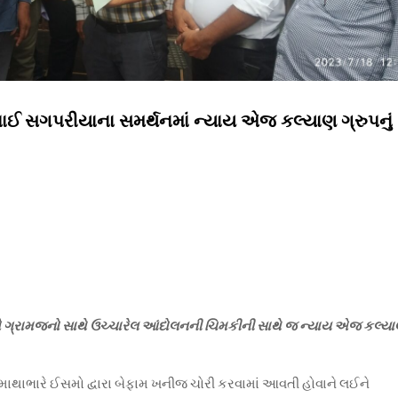
ભાઈ સગપરીયાના સમર્થનમાં ન્યાય એજ કલ્યાણ ગ્રુપનું
ગ્રામજનો સાથે ઉચ્ચારેલ આંદોલનની ચિમકીની સાથે જ ન્યાય એજ કલ્ય
ે માથાભારે ઈસમો દ્વારા બેફામ ખનીજ ચોરી કરવામાં આવતી હોવાને લઈને