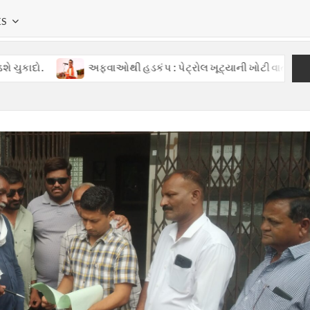
KS
અફવાઓથી હડકંપ : પેટ્રોલ ખૂટ્યાની ખોટી વાતોથી ગુજરાતમાં ગભરા