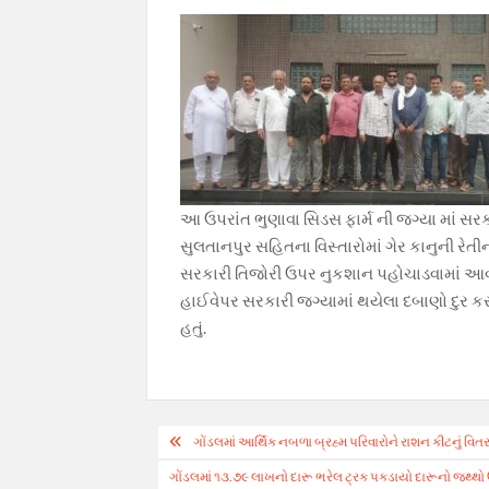
આ ઉપરાંત ભુણાવા સિડસ ફાર્મ ની જગ્યા માં 
સુલતાનપુર સહિતના વિસ્તારોમાં ગેર કાનુની ર
સરકારી તિજોરી ઉપર નુકશાન પહોચાડવામાં આવ્ય
હાઈવેપર સરકારી જગ્યામાં થયેલા દબાણો દુર કર
હતું.
Post
ગોંડલમાં આર્થિક નબળા બ્રહ્મ પરિવારોને રાશન કીટનું વિત
navigation
ગોંડલમાં ૧૩.૭૯ લાખનો દારૂ ભરેલ ટ્રક પકડાયો દારૂનો જથ્‍થો 