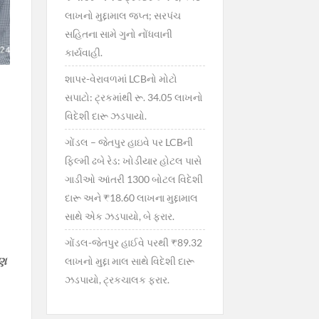
લાખનો મુદ્દામાલ જપ્ત; સરપંચ
સહિતના સામે ગુનો નોંધવાની
કાર્યવાહી.
શાપર-વેરાવળમાં LCBનો મોટો
સપાટો: ટ્રકમાંથી રૂ. 34.05 લાખનો
વિદેશી દારૂ ઝડપાયો.
ગોંડલ – જેતપુર હાઇવે પર LCBની
ફિલ્મી ઢબે રેડ: ખોડીયાર હોટલ પાસે
ગાડીઓ આંતરી 1300 બોટલ વિદેશી
દારૂ અને ₹18.60 લાખના મુદ્દામાલ
સાથે એક ઝડપાયો, બે ફરાર.
ગોંડલ-જેતપુર હાઈવે પરથી ₹89.32
ાણ
લાખનો મુદ્દા માલ સાથે વિદેશી દારૂ
ઝડપાયો, ટ્રકચાલક ફરાર.