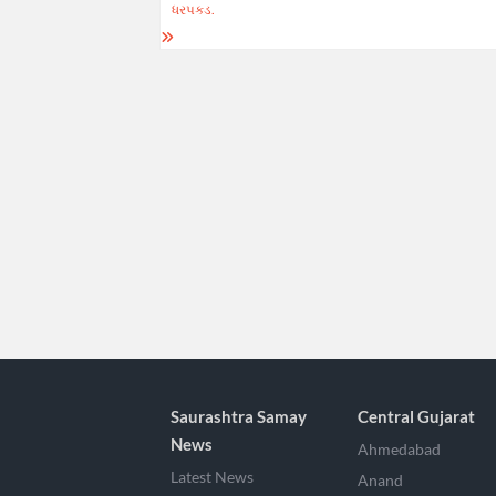
ધરપકડ.
Saurashtra Samay
Central Gujarat
News
Ahmedabad
Latest News
Anand