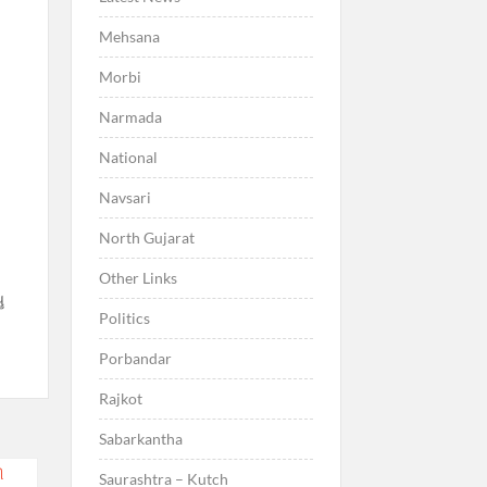
Mehsana
Morbi
Narmada
National
Navsari
North Gujarat
Other Links
ુ
Politics
Porbandar
Rajkot
Sabarkantha
ી
Saurashtra – Kutch