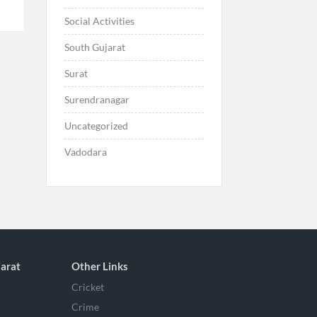
Social Activities
South Gujarat
Surat
Surendranagar
Uncategorized
Vadodara
arat
Other Links
Cricket
Crime