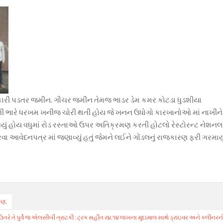
સરકારી પડતર જમીન. ગૌચર જમીન તેમજ ભાડર ડેમ કમર કોટડા ધુડશીયા
ેતીની ભારે ધરખમ ખનીજ ચોરી થતી હોય જે ખનન ઉધોગો કારખાનોઓ માં નાખીને
ું હોય વધુમાં રોડ રસ્તાઓ ઉપર અતિક્રમણ કરતી હોટલો રેસ્ટોરન્ટ નેશનલ
વા આવેદનપત્ર માં જણાવ્યું હતું જેમને લઈને ગોંડલનું રાજકારણ ફરી ગરમાય
રણ.
ઉતરે તે પુર્વે જ એલસીબી ત્રાટકી : ટ્રક સહીત ર૪.૧૪ લાખના મુદામાલ સાથે ડ્રાઇવર અને કલીનરન