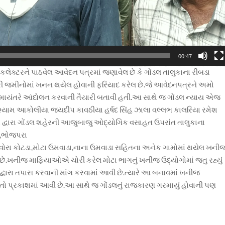
00:47
ી કલેક્ટરને પાઠવેલ આવેદન પત્રમાં જણાવેલ છે કે ગોંડલ તાલુકાના રીબડા
ારી જમીનોમાં ખનન થયેલ હોવાની ફરિયાદ કરેલ છે.જે આવેદનપત્રને અમો
ાયંતરે આંદોલન કરવાની તૈયારી બતાવી હતી.આ સાથે જ ગોંડલ ન્યાય એજ
શ્યામ આકોલીયા જયદીપ કાવઠીયા હર્ષદ સિંહ ઝાલા વલ્લભ કાલરિયા રમેશ
 દ્વારા ગોંડલ શહેરની આજુબાજુ ઓદ્યોગિક વસાહત ઉપરાંત તાલુકાના
ા,ભોજપરા
ડ,વોરા કોટડા,મોટા ઉમવાડા,નાના ઉમવાડા સહિતના અનેક ગામોમાં થયેલ ખની
 છે.ખનીજ માફિયાઓએ ચોરી કરેલ મોટા ભાગનું ખનીજ ઉદ્યોગોમાં જતુ રહ્યું
દ્વારા તપાસ કરવાની માંગ કરવામાં આવી છે.ત્યારે આ બનાવમાં ખનીજ
િગતો પ્રકાશમાં આવી છે.આ સાથે જ ગોંડલનું રાજકારણ ગરમાયું હોવાની પણ