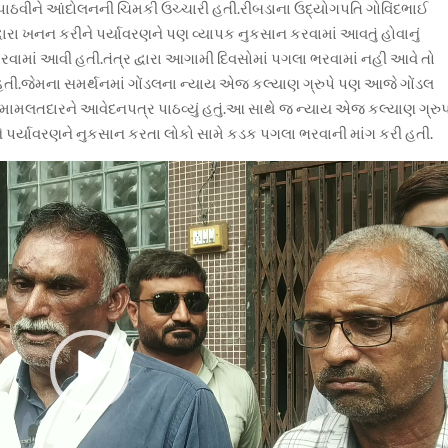
્ર પાઠવીને આંદોલનની ચિમકી ઉચ્ચારી હતી.રીબડાના ઉદ્યોગપતિ ગોવિંદભાઈ
ારા ખનન કરીને પર્યાવરણને પણ વ્યાપક નુકસાન કરવામાં આવતું હોવાનું
વામાં આવી હતી.તંત્ર દ્વારા આગામી દિવસોમાં પગલા ભરવામાં નહી આવે તો
તી.જેમના સમર્થનમાં ગોંડલના ન્યાય એજ કલ્યાણ ગ્રુપે પણ આજે ગોંડલ
ીને મામલતદારને આવેદનપત્ર પાઠવ્યું હતું.આ સાથે જ ન્યાય એજ કલ્યાણ ગ્રુ
પર્યાવરણને નુકસાન કરતા લોકો સામે કડક પગલા ભરવાની માંગ કરી હતી.