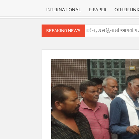
INTERNATIONAL
E-PAPER
OTHER LIN
 કોર્ટે હાઈકોર્ટ માટે નક્કી કરી ડેડલાઈન, ૩ મહિનામાં આપવો પડશે ચુકાદો.
BREAKING NEWS