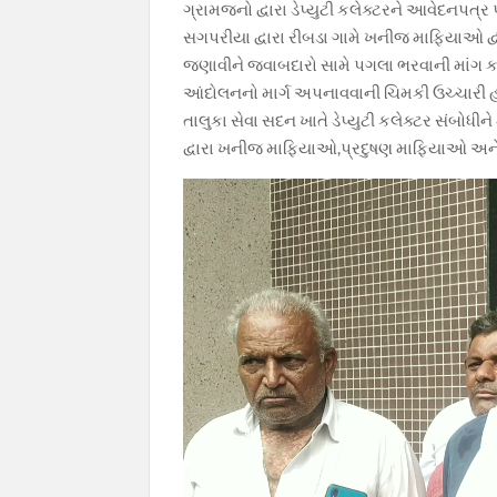
k
p
k
ગ્રામજનો દ્વારા ડેપ્યુટી કલેક્ટરને આવેદનપત
સગપરીયા દ્વારા રીબડા ગામે ખનીજ માફિયાઓ દ્વ
જણાવીને જવાબદારો સામે પગલા ભરવાની માંગ કર
આંદોલનનો માર્ગ અપનાવવાની ચિમકી ઉચ્ચારી હ
તાલુકા સેવા સદન ખાતે ડેપ્યુટી કલેક્ટર સંબોધ
દ્વારા ખનીજ માફિયાઓ,પ્રદુષણ માફિયાઓ અને 
Video
Player