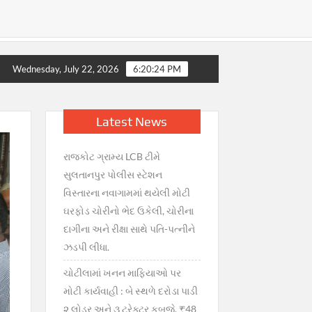
ટ, સરકારની તાત્કાલિક સ્પષ્ટતા : જથ્થો પૂરતો છે, અફવાઓથી દૂર રહો” 
Wednesday, July 22, 2026
6:20:25 PM
Latest News
રાજકોટ ગ્રામ્ય LCB ટીમે
સુલતાનપુર પોલીસ સ્ટેશન
વિસ્તારના નવાગામમાં થયેલી મોટી
ઘરફોડ ચોરીનો ભેદ ઉકેલી, ચોરીના
દાગીના અને રીક્ષા સાથે પતિ-પત્નીને
ઝડપી લીધા.
ચોટીલામાં ખનન માફિયાઓ પર
મોટી કાર્યવાહી : બે સ્થળે દરોડા પાડી
૨ લોડર અને ૩ ટ્રેક્ટર કબજે, ₹48