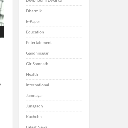
Devbhoomi Dwarka
Dharmik
E-Paper
Education
Entertainment
Gandhinagar
Gir Somnath
Health
જ
International
Jamnagar
Junagadh
Kachchh
Latest News