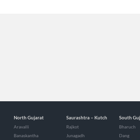
North Gujarat
Saurashtra – Kutch
South Guj
Aravalli
Rajkot
Bharuch
Banaskantha
Junagadh
Dang