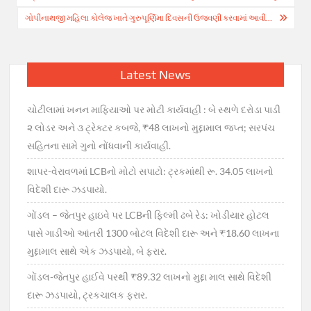
ગોપીનાથજી મહિલા કોલેજ ખાતે ગુરુપૂર્ણિમા દિવસની ઉજવણી કરવામાં આવી…
Latest News
ચોટીલામાં ખનન માફિયાઓ પર મોટી કાર્યવાહી : બે સ્થળે દરોડા પાડી
૨ લોડર અને ૩ ટ્રેક્ટર કબજે, ₹48 લાખનો મુદ્દામાલ જપ્ત; સરપંચ
સહિતના સામે ગુનો નોંધવાની કાર્યવાહી.
શાપર-વેરાવળમાં LCBનો મોટો સપાટો: ટ્રકમાંથી રૂ. 34.05 લાખનો
વિદેશી દારૂ ઝડપાયો.
ગોંડલ – જેતપુર હાઇવે પર LCBની ફિલ્મી ઢબે રેડ: ખોડીયાર હોટલ
પાસે ગાડીઓ આંતરી 1300 બોટલ વિદેશી દારૂ અને ₹18.60 લાખના
મુદ્દામાલ સાથે એક ઝડપાયો, બે ફરાર.
ગોંડલ-જેતપુર હાઈવે પરથી ₹89.32 લાખનો મુદ્દા માલ સાથે વિદેશી
દારૂ ઝડપાયો, ટ્રકચાલક ફરાર.