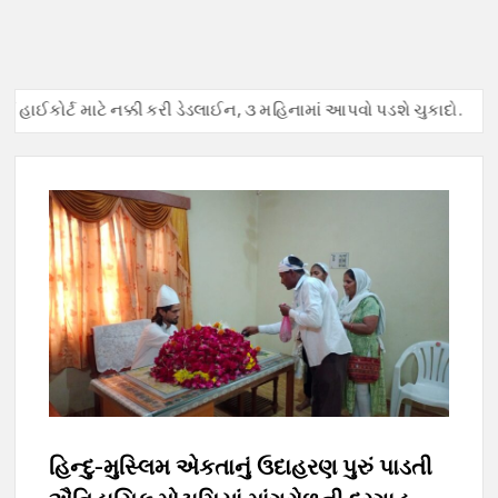
 હાઈકોર્ટ માટે નક્કી કરી ડેડલાઈન, ૩ મહિનામાં આપવો પડશે ચુકાદો.
અ
હિન્દુ-મુસ્લિમ એકતાનું ઉદાહરણ પુરું પાડતી