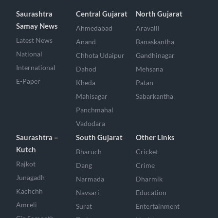
Saurashtra
Central Gujarat
North Gujarat
Samay News
Ahmedabad
Aravalli
Latest News
Anand
Banaskantha
National
Chhota Udaipur
Gandhinagar
International
Dahod
Mehsana
E-Paper
Kheda
Patan
Mahisagar
Sabarkantha
Panchmahal
Vadodara
Saurashtra –
South Gujarat
Other Links
Kutch
Bharuch
Cricket
Rajkot
Dang
Crime
Junagadh
Narmada
Dharmik
Kachchh
Navsari
Education
Amreli
Surat
Entertainment