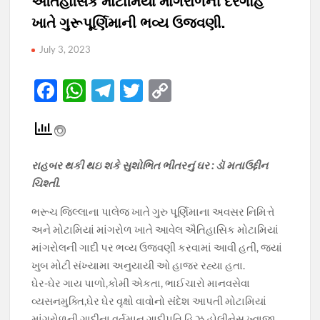
ઐતિહાસિક મોટામિયાં માંગરોળની દરગાહ
ખાતે ગુરૂપૂર્ણિમાની ભવ્ય ઉજવણી.
July 3, 2023
F
W
T
T
C
ac
h
el
w
o
e
at
e
itt
p
b
s
gr
er
y
રાહબર થકી થઇ શકે સુશોભિત ભીતરનું ઘર : ડૉ મતાઉદ્દીન
o
A
a
Li
ચિશ્તી.
o
p
m
n
ભરૂચ જિલ્લાના પાલેજ ખાતે ગુરુ પૂર્ણિમાના અવસર નિમિત્તે
k
p
k
અને મોટામિયાં માંગરોળ ખાતે આવેલ ઐતિહાસિક મોટામિયાં
માંગરોલની ગાદી પર ભવ્ય ઉજવણી કરવામાં આવી હતી, જ્યાં
ખુબ મોટી સંખ્યામા અનુયાયી ઓ હાજર રહ્યા હતા.
ઘેર-ઘેર ગાય પાળો,કોમી એકતા, ભાઈચારો માનવસેવા
વ્યસનમુક્તિ,ઘેર ઘેર વૃક્ષો વાવોનો સંદેશ આપતી મોટામિયાં
માંગરોળની ગાદીના વર્તમાન ગાદીપતિ હિઝ હોલીનેસ ખ્વાજા