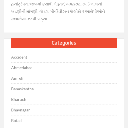
હનીટ્રેપના જાળમાં ફસાવી ખેડૂતનું અપહરણ, રૂ. 5 લાખની
ખંડણીની માંગણી; ગોંડલ બી-ડિવીઝન પોલીસે 4 આરોપીઓને
કલાકોમાં ઝડપી પાડ્યા.
Categories
Accident
Ahmedabad
Amreli
Banaskantha
Bharuch
Bhavnagar
Botad