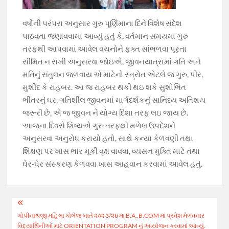
વર્ષોની પરંપરા અનુસાર ગુરુ પૂર્ણિમાના દિને વિશેષ સંદેશ
પાઠવતા જણાવવામાં આવ્યું હતું કે, વર્તમાન સમયમા ગુરુ
તરફથી આપવામાં આવેલ વચનોને ફક્ત સાંભળવા પૂરતા
સીમિત ન રાખી અનુસરવા જોઇએ, જીવનયાત્રામાં ગતિ અને
મતિનું સંતુલન જળવાય એ માટેનો સ્ત્રોત એટલે જ ગુરુ, પીર,
મુર્શીદ કે રાહબર. આ જ રાહબર થકી થઇ શકે સુશોભિત
ભીતરનું ઘર, ગતિશીલ જીવનમાં માર્ગદર્શકનું સાનિધ્ય અતિશય
જરૂરી છે, એ જ જીવન ને યોગ્ય દિશા તરફ લઇ જાય છે.
આજના દિવસે શિષ્યએ ગુરુ તરફથી મળેલ ઉપદેશને
અનુસરવા અનુરોધ કરાયો હતો, સાથે કન્યા કેળવણી તથા
શિક્ષણ પર ખાસ ભાર મૂકી વૃક્ષ વાવવા, વ્યસન મુક્તિ માટે તથા
ઘેર-ઘેર સંસ્કરણ કેળવવા ખાસ આહવાન કરવામાં આવેલ હતું.
Post
ગોપીનાથજી મહિલા કોલેજ ખાતે ૨૦૨૩/૨૪ મા B.A.,B.COM માં પ્રવેશ મેળવનાર
navigation
વિદ્યાર્થિનીઓ માટે ORIENTATION PROGRAM નું આયોજન કરવામાં આવ્યું.