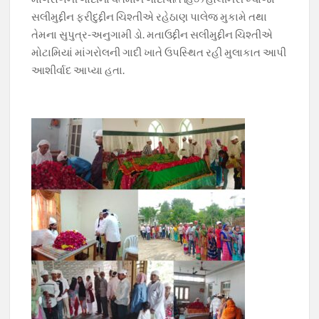
સલીમુદ્દીન ફરીદુદ્દીન ચિશ્તીએ રહેઠાણ પાલેજ મુકામે તથા
તેમના સુપુત્ર-અનુગામી ડો. મતાઉદ્દીન સલીમુદ્દીન ચિશ્તીએ
મોટામિયાં માંગરોલની ગાદી ખાતે ઉપસ્થિત રહી મુલાકાત આપી
આશીર્વાદ આપ્યા હતા.