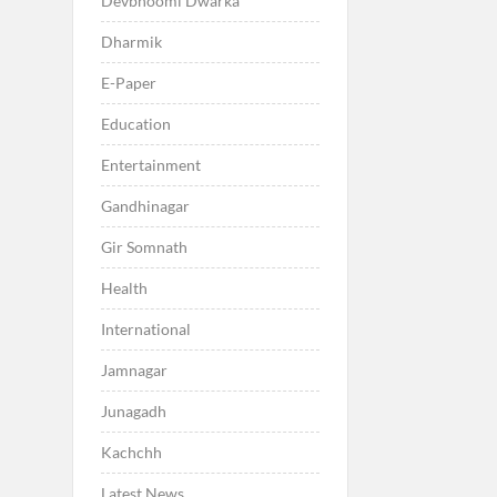
Devbhoomi Dwarka
Dharmik
E-Paper
Education
Entertainment
Gandhinagar
Gir Somnath
Health
International
Jamnagar
Junagadh
Kachchh
Latest News