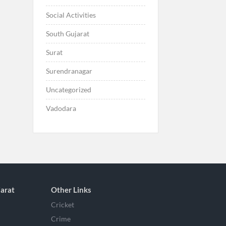
Social Activities
South Gujarat
Surat
Surendranagar
Uncategorized
Vadodara
arat
Other Links
Cricket
Crime