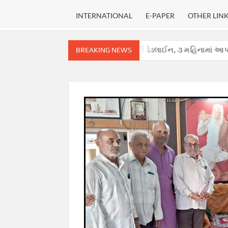
INTERNATIONAL
E-PAPER
OTHER LIN
હીં, સુપ્રીમ કોર્ટે હાઈકોર્ટ માટે નક્કી કરી ડેડલાઈન, ૩ મહિનામાં આપવો પડશે 
BREAKING NEWS