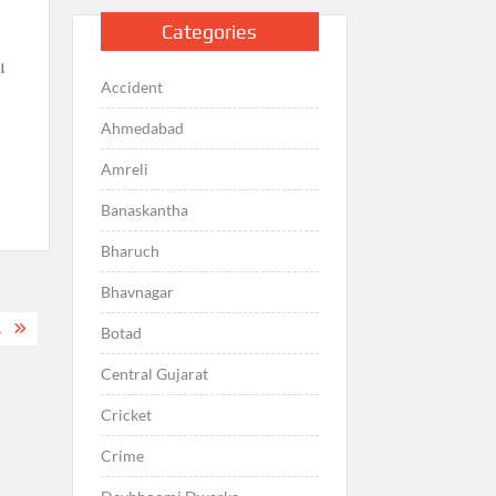
Categories
ા
Accident
ઇ
Ahmedabad
Amreli
Banaskantha
Bharuch
Bhavnagar
.
Botad
Central Gujarat
Cricket
Crime