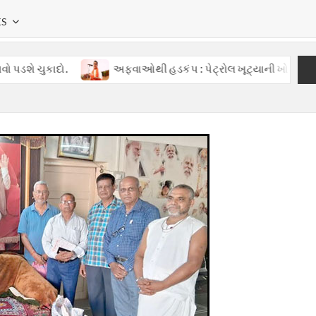
KS
ચુકાદો.
અફવાઓથી હડકંપ : પેટ્રોલ ખૂટ્યાની ખોટી વાતોથી ગુજર