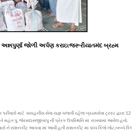
૨ મી અન્નપુર્ણા જોળી અર્પણ કરાઇ:જરૂરીયાતમંદ બ્રહ્મ
પરીવારો માટે સરાહનીય સેવા યજ્ઞ ચલાવી રહેલા બ્રહ્મસેવા ટ્રસ્ટ દ્વારા 12
ખાતે મહંત પુ. જેરમદાસજીબાપુ ની પ્રેરક ઉપસ્થિતિ મા રાખવામાં આવેલ હતો.
િવારો ને રાશનકીટ આપવા માં આવી હતી રાશનકીટ મા પાંચ કિલો લોટ,બબ્બે કિ