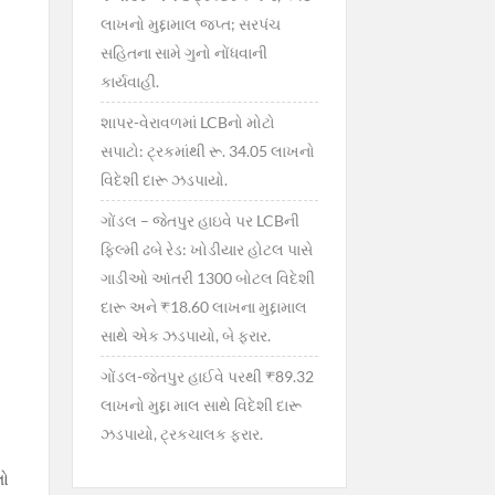
લાખનો મુદ્દામાલ જપ્ત; સરપંચ
સહિતના સામે ગુનો નોંધવાની
કાર્યવાહી.
શાપર-વેરાવળમાં LCBનો મોટો
સપાટો: ટ્રકમાંથી રૂ. 34.05 લાખનો
વિદેશી દારૂ ઝડપાયો.
ગોંડલ – જેતપુર હાઇવે પર LCBની
ફિલ્મી ઢબે રેડ: ખોડીયાર હોટલ પાસે
ગાડીઓ આંતરી 1300 બોટલ વિદેશી
દારૂ અને ₹18.60 લાખના મુદ્દામાલ
સાથે એક ઝડપાયો, બે ફરાર.
ગોંડલ-જેતપુર હાઈવે પરથી ₹89.32
લાખનો મુદ્દા માલ સાથે વિદેશી દારૂ
ઝડપાયો, ટ્રકચાલક ફરાર.
લો