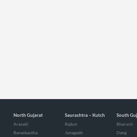
North Gujarat
Saurashtra – Kutch
South Guj
Aravalli
Rajkot
Bharuch
Banaskantha
Junagadh
Dang