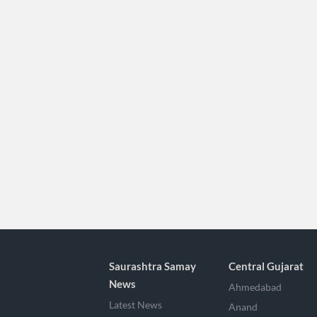
Saurashtra Samay
Central Gujarat
News
Ahmedabad
Latest News
Anand