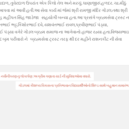
ળ, તુવેરદાળ ઉપરાંત એક કિલો તેલ અને મરચું. ધાણાજીરું.હળદર. ચા.મીઠું
આપવા માં આવી હતી.આ સેવા કાર્ય માં જેમાં શ્રી રામજી મંદિર ગોંડલ.તથા શ્રી
 મહીપત સિંહ જાડેજા સહયોગી બન્યા હતા.આ પ્રસંગે બ્રહ્મસેવા ટ્રસ્ટ ન
ભાઈ ભટ્ટ,કિશોરભાઈ દવે, યશવંતભાઈ રાવલ,પ્રવીણભાઈ પંડ્યા,
ઈ પંડ્યા વગેરે ગોંડલ બ્રહ્મ સમાજ ના આગેવાનો હાજર રહ્યા હતા.વિજયભા
ંદ બૃમ પરીવારો ને બ્રહ્મસેવા ટ્રસ્ટ તરફ થી દર મહીને રાશનકીટ ની સેવા
યેલા નવીનીકરણ નુ લોકાર્પણ :અગ્રીમ ગણાતા યાર્ડ ની સુવિધાઓમા વધારો.
ગોંડલમાં કૌશલ્ય વિકાસના પ્રતિભાવાન વિધ્યાર્થીઓનો શિલ્ડ સાથે બહુમાન સમારંભ