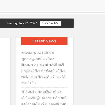
ાતમાં ગભરાટ, સરકારની તાત્કાલિક સ્પષ્ટતા : જથ્થો પૂરતો છે, અફવાઓથી
Tuesday, July 21, 2026
1:27:17 AM
Latest News
રાજકોટ ગ્રામ્ય LCB ટીમે
સુલતાનપુર પોલીસ સ્ટેશન
વિસ્તારના નવાગામમાં થયેલી મોટી
ઘરફોડ ચોરીનો ભેદ ઉકેલી, ચોરીના
દાગીના અને રીક્ષા સાથે પતિ-પત્નીને
ઝડપી લીધા.
ચોટીલામાં ખનન માફિયાઓ પર
મોટી કાર્યવાહી : બે સ્થળે દરોડા પાડી
૨ લોડર અને ૩ ટ્રેક્ટર કબજે, ₹48