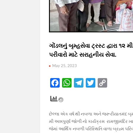
ગોંડલનું બૃમ્હસેવા ટ્રસ્ટ દ્વારા ૧
પરીવારો માટે સરાહનીય સેવા.
May 25, 2023
F
W
T
T
C
ac
h
el
w
o
e
at
e
itt
p
b
s
gr
er
y
છેલ્લા એક વર્ષ થી નબળા અને જરૂરીયાતમંદ બૃમ 
o
A
a
Li
મી અન્નપુર્ણા જોળી નો કાર્યક્રમ રામજીમંદિર 
o
p
m
n
જેમાં આર્થિક નબળી પરિસ્થિતિ વાળા બ્રહ્મ પર