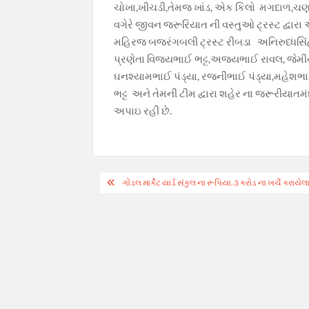
ચોખા,ખીચડી,તેમજ ખાંડ, એક કિલો મગદાળ,ચણાદા
k
p
k
વગેરે જીવન જરૂરિયાત ની વસ્તુઓ ટ્રસ્ટ દ્વારા 
મહિરજ બજરંગબલી ટ્રસ્ટ રીબડા અનિરુધ્ધસિંહ
પ્રણેતા વિજયભાઈ ભટ્ટ,અજયભાઈ રાવલ, જેમીન
ઘનશ્યામભાઈ પંડ્યા, રજનીભાઈ પંડ્યા,મહેશભા
ભટ્ટ અને તેમની ટીમ દ્વારા શહેર ના જરૂરીયાતમ
અપાઇ રહી છે.
Post
ગોંડલ માર્કેટ યાર્ડ સંકુલ ના રૂપિયા.૩ કરોડ ના ખર્ચે કરા
navigation