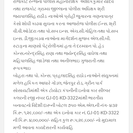
રાજકોટ રેન્જના પોલીસ મહાનીરીક્ષક અશોકકુમાર યાદવ
o
A
a
Li
તથા રાજકોટ ગ્રામ્ય જીલ્લાના પોલીસ અઘિક્ષક શ્રી
o
p
m
n
જયપાલસિંહ રાઠૌડ નાઓએ પ્રોહી જુગારના ગણનાપાત્ર
કેસો શોઘી કાઢવા સુચના કરતા આજરોજ પોલીસ ઈન્સ. શ્રી
k
p
k
વી.વી.ઓડેદરા તથા પો.સબ ઇન્સ. એચ.સી.ગોહિલ તથા પો.સબ
ઇન્સ. ડી.જી.બડવા નાઓના માર્ગદર્શન મુજબ એલ.સી.બી.
સ્ટાફના માણસો પેટ્રોલીંગમાં હતા તે દરમ્યાન પો. હેડ
કોન્સ.નરેન્દ્રસિંહ રાણા તથા જયેન્દ્રસિંહ વાઘેલા તથા
મહિપાલસિંહ જાડેજા તથા અનીલભાઇ ગુજરાતી તથા
રૂપકભાઇ
બોહરા તથા પો. કોન્સ. પ્રહલાદસિંહ રાઠોડ નાઓને સંયુક્તમાં
મળેલ હકિકત આધારે ગોંડલ, જેતપુર રોડ, ગ્રીન પાર્ક
સોસાયટીમાંથી એક ટોયોટા કંપનીની ઇનોવા કાર સીલ્વર
કલરની રજી નંબર GJ-01-KD-3322માંથી ભારતીય
બનાવટનો વિદેશી દારૂની બોટલ ૭૫૦ એમ.એલ.ની નંગ- ૪૩૨
કિ.રૂ. ૧,૨૯,૬૦૦/- તથા એક ઇનોવા કાર નં. GJ-01-KD-3322
ની કિ.રૂ. ૪,૦૦,૦૦૦/- સહિત કુલ રૂ.૫,૨૯,૬૦૦/- નો મુદામાલ
મળી આવતા કાયદેસરની કાર્યવાહિ