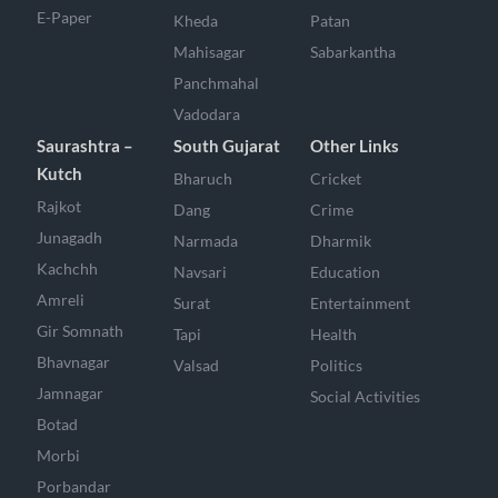
E-Paper
Kheda
Patan
Mahisagar
Sabarkantha
Panchmahal
Vadodara
Saurashtra –
South Gujarat
Other Links
Kutch
Bharuch
Cricket
Rajkot
Dang
Crime
Junagadh
Narmada
Dharmik
Kachchh
Navsari
Education
Amreli
Surat
Entertainment
Gir Somnath
Tapi
Health
Bhavnagar
Valsad
Politics
Jamnagar
Social Activities
Botad
Morbi
Porbandar