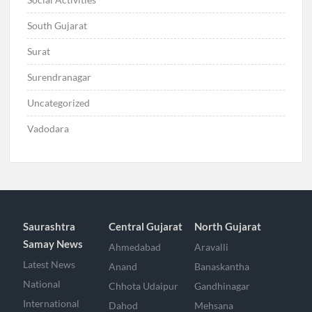
South Gujarat
Surat
Surendranagar
Uncategorized
Vadodara
Saurashtra
Central Gujarat
North Gujarat
Samay News
Ahmedabad
Aravalli
Latest News
Anand
Banaskantha
National
Chhota Udaipur
Gandhinagar
International
Dahod
Mehsana