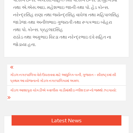
તથા એ.એસ.આઇ. મહેશભાઇ જાની તથા પો. હેડ કોન્સ.
નરેન્દ્રસિંહ રાણા તથા જયેન્દ્રસિંહ વાઘેલા તથા મહિપાલસિંહ
જાડેજા તથા અનીલભાઇ ગુજરાતી તથા રૂપકભાઇ બોહરા
તથા પો. કોન્સ. પ્રહલાદસિંહ
રાઠોડ તથા અમુભાઇ વિરડા તથા નરેન્દ્રભાઇ દવે સહિત ના
જોડાયા હતા.
Post
ગોંડલ નગરપાલિકા વેરો ઉઘરાવવા માટે આધુનિક બની, ગુજરાત – સૌરાષ્ટ્રમાં સૌ
navigation
પ્રથમ આ યોજનાનો ગોંડલ નગરપાલિકામાં અમલ.
ગોંડલ આશાપુરા ચોકડીએ કવાલીસ ગાડીમાંથી ઇગ્લીશ દારૂનો જથ્થો ઝડપાયો:
Latest News