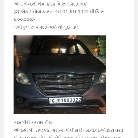
એમ.એલ.ની નંગ- ૪૩૨ કિ.રૂ. ૧,૨૯,૬૦૦/-
(૨) એક ઇનોવા કાર નં. GJ-01-KD-3322 ની કિ.રૂ.
૪,૦૦,૦૦૦/-
મળી કુલ રૂ.૫,૨૯,૬૦૦/- નો મુદામાલ
કામગીરી કરનાર ટીમ-
એલ.સી.બી. રાજકોટ ગ્રામ્ય પોલીસ ઈન્સ.વી.વી.ઓડેદરા તથા
પો.સબ ઇન્સ. એચ.સી.ગોહિલ તથા પો.સબ ઇન્સ. ડી.જી.બડવા