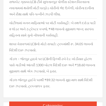
રાજકોટ ગ્રામ્ય LCB ટીમે સુલતાનપુર પોલીસ સ્ટેશન વિસ્તારના
નવાગામમાં થયેલી મોટી ઘરફોડ ચોરીનો ભેદ ઉકેલી, ચોરીના દાગીના
અને રીક્ષા સાથે પતિ-પત્નીને ઝડપી લીધા.
ચોટીલામાં ખનન માફિયાઓ પર મોટી કાર્યવાહી : બે સ્થળે દરોડા પાડી
૨ લોડર અને ૩ ટ્રેક્ટર કબજે, ₹48 લાખનો મુદ્દામાલ જપ્ત; સરપંચ
સહિતના સામે ગુનો નોંધવાની કાર્યવાહી.
શાપર-વેરાવળમાં LCBનો મોટો સપાટો: ટ્રકમાંથી રૂ. 34.05 લાખનો
વિદેશી દારૂ ઝડપાયો.
ગોંડલ – જેતપુર હાઇવે પર LCBની ફિલ્મી ઢબે રેડ: ખોડીયાર હોટલ
પાસે ગાડીઓ આંતરી 1300 બોટલ વિદેશી દારૂ અને ₹18.60 લાખના
મુદ્દામાલ સાથે એક ઝડપાયો, બે ફરાર.
ગોંડલ-જેતપુર હાઈવે પરથી ₹89.32 લાખનો મુદ્દા માલ સાથે વિદેશી
દારૂ ઝડપાયો, ટ્રકચાલક ફરાર.
Categories