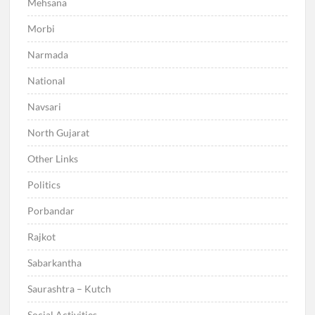
Mehsana
Morbi
Narmada
National
Navsari
North Gujarat
Other Links
Politics
Porbandar
Rajkot
Sabarkantha
Saurashtra – Kutch
Social Activities