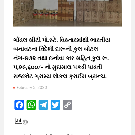
ગોંડલ સીટી પો.સ્ટે. વિસ્તારમાંથી ભારતીય
બનાવટના વિદેશી દારૂની કુલ બોટલ
નંગ-૪૩૨ તથા ઇનોવા કાર સહિત કુલ રૂ.
૫,૨૯,૬૦૦/- નો મુદામાલ પકડી પાડતી
રાજકોટ ગ્રામ્ય લોકલ ક્રાઈમ બ્રાન્ચ.
February 3, 2023
F
W
T
T
C
ac
h
el
w
o
e
at
e
itt
p
b
s
gr
er
y