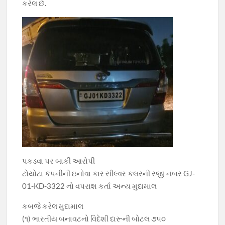
કરેલ છે.
પકડવા પર બાકી આરોપી
ટોયોટા કંપનીની ઇનોવા કાર સીલ્વર કલરની રજી નંબર GJ-
01-KD-3322 નો વપરાશ કર્તા અન્ય મુદામાલ
કબજે કરેલ મુદામાલ
(૧) ભારતીય બનાવટનો વિદેશી દારૂની બોટલ ૭૫૦