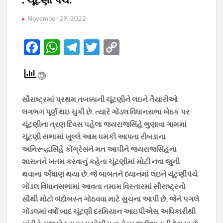
November 29, 2022
F
W
T
T
C
ac
h
el
w
o
e
at
e
itt
p
b
s
gr
er
y
સૌરાષ્ટ્રમાં પ્રથમ તબક્કાની ચૂંટણીને લઇને તૈયારીઓ
o
A
a
Li
લગભગ પૂર્ણ થઇ ચુકી છે. ત્યારે ગોંડલ વિધાનસભા બેઠક પર
o
p
m
n
ચૂંટણીના ત્રણ દિવસ પહેલા જયરાજસિંહે ભુણાવા ગામમાં
ચૂંટણી સભામાં ખુલ્લે આમ ધમકી આપતા રીબડાના
k
p
k
અનિરૂદ્ધસિંહે કોંગ્રેસને મત આપીને જયરાજસિંહના
શાસનને ખતમ કરવાનું કહેતા ચૂંટણીમાં મોટી નવા જુની
થવાના એંધાણ થયા છે. જે બાબતને ધ્યાનમાં લઇને ચૂંટણીપંચે
ગોંડલ વિધાનસભામાં આવતા તમામ વિસ્તારમાં સૌરાષ્ટ્રનો
સૌથી મોટો બંદોબસ્ત ગોઠવવા માટે સુચના આપી છે. જેને પગલે
ગોંડલમાં વર્ષો બાદ ચૂંટણી દરમિયાન આઇપીએસ અધિકારીથી