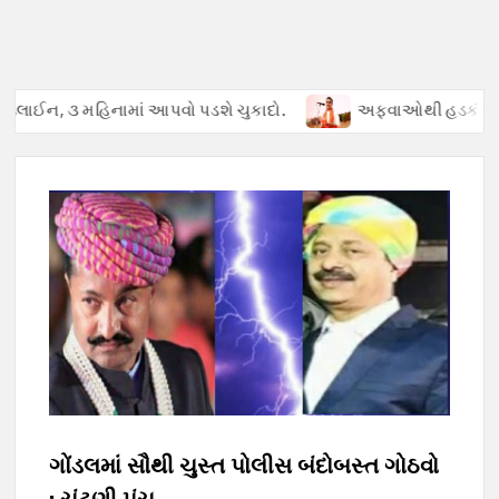
મહિનામાં આપવો પડશે ચુકાદો.
અફવાઓથી હડકંપ : પેટ્રોલ ખૂટ્યાની 
ગોંડલમાં સૌથી ચુસ્ત પોલીસ બંદોબસ્ત ગોઠવો
: ચૂંટણી પંચ.