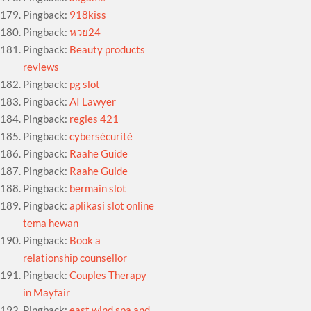
Pingback:
918kiss
Pingback:
หวย24
Pingback:
Beauty products
reviews
Pingback:
pg slot
Pingback:
AI Lawyer
Pingback:
regles 421
Pingback:
cybersécurité
Pingback:
Raahe Guide
Pingback:
Raahe Guide
Pingback:
bermain slot
Pingback:
aplikasi slot online
tema hewan
Pingback:
Book a
relationship counsellor
Pingback:
Couples Therapy
in Mayfair
Pingback:
east wind spa and