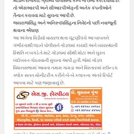
માંડીને રાજકોટ ગ્રામ્ય પોલીસના કેમ્પ જ ઉભા કરી દેવાયા છે.
તો એસઆરપી અને સીઆરપીએફની અનેક કંપનીઓને
તૈનાત કરાવવા માટે સુચના આપી છે.
જયરાજસિંહ અને અનિરૂધ્ધસિંહના નિવેદનો પછી નવાજૂની
થવાના એંધાણ
આ અંગેના વિડીયો વાયરલ થતા ચૂંટણીપંચે આ બાબતને
ગંભીરતાથી લઇને પોલીસને ગોંડલમાં કાયદો અને વ્યવસ્થાની
સ્થિતિ ન બગડે તે માટે ગોંડલમાં સૌથી મોટા અને ચુસ્ત
બંદોબસ્ત ગોઠવવાની સુચના આપી હતી. જેમાં ગોંડલ
વિધાનસભામાં આવતા તમામ ગામડા અને વિસ્તારમાં રાઉન્ડ ધ
ક્લોક સતત મોનીટરીંગ કરીને બે-બે કલાકના અંતરે રિપોર્ટ
આપવા માટે પણ જણાવાયું છે.