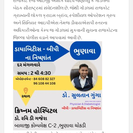
રાજકોટ રેંજ આઇજી અશોક યાદવે જણાવ્યું કે ગોંડલની
બેઠક સૌરાષ્ટ્રમાં સંવેદનશીલ છે. જેથી ગોંડલમાં રાજકોટ
ગ્રામ્યની લોકલ ક્રાઇમ બ્રાંચ, સ્પેશીયલ ઓપરેશન ગ્રુપ
અને સિનિયર આઇપીએસ તેમજ ડીવાયએસપી સ્તરના
અધિકારીઓના કેમ્પ જ ગોંડલમાં મુકવાની સુચના રાજકોટના
જિલ્લા પોલીસ વડાને આપવામાં આવી છે.