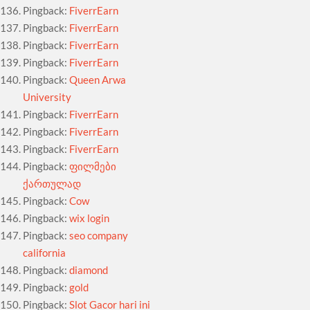
Pingback:
FiverrEarn
Pingback:
FiverrEarn
Pingback:
FiverrEarn
Pingback:
FiverrEarn
Pingback:
Queen Arwa
University
Pingback:
FiverrEarn
Pingback:
FiverrEarn
Pingback:
FiverrEarn
Pingback:
ფილმები
ქართულად
Pingback:
Cow
Pingback:
wix login
Pingback:
seo company
california
Pingback:
diamond
Pingback:
gold
Pingback:
Slot Gacor hari ini