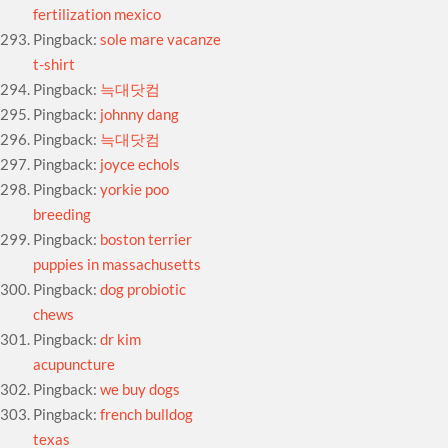
fertilization mexico
Pingback:
sole mare vacanze
t-shirt
Pingback:
늑대닷컴
Pingback:
johnny dang
Pingback:
늑대닷컴
Pingback:
joyce echols
Pingback:
yorkie poo
breeding
Pingback:
boston terrier
puppies in massachusetts
Pingback:
dog probiotic
chews
Pingback:
dr kim
acupuncture
Pingback:
we buy dogs
Pingback:
french bulldog
texas