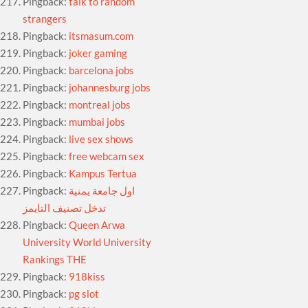
Pingback:
talk to random
strangers
Pingback:
itsmasum.com
Pingback:
joker gaming
Pingback:
barcelona jobs
Pingback:
johannesburg jobs
Pingback:
montreal jobs
Pingback:
mumbai jobs
Pingback:
live sex shows
Pingback:
free webcam sex
Pingback:
Kampus Tertua
Pingback:
اول جامعة يمنية
تدخل تصنيف التايمز
Pingback:
Queen Arwa
University World University
Rankings THE
Pingback:
918kiss
Pingback:
pg slot