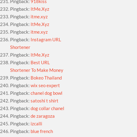
Pingback:
918kiss
Pingback:
ItMe.Xyz
Pingback:
itme.xyz
Pingback:
ItMe.Xyz
Pingback:
itme.xyz
Pingback:
Instagram URL
Shortener
Pingback:
ItMe.Xyz
Pingback:
Best URL
Shortener To Make Money
Pingback:
Bokeo Thailand
Pingback:
wix seo expert
Pingback:
chanel dog bowl
Pingback:
satoshi t shirt
Pingback:
dog collar chanel
Pingback:
de zaragoza
Pingback:
izcalli
Pingback:
blue french