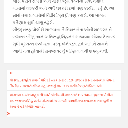
ખાસ કરીને રીબડા અને ગોંડલ જુથ વચ્ચેના સંવેદનશીલ
ગામોમાં લશ્કરી અને અર્ધ લશ્કરી દળો પણ કાર્યરત રહે છે. આ
સાથે તમામ ગામોમાં વિડીયોગ્રાફી પણ કરાશે. આ બાબત
પરિણામ સુધી ચાલુ રહેશે.
બીજી તરફ પોલીસે ભાજપના સિનિયર નેતાઓની મદદ લઇને
જયરાજસિંહ અને અનિરૂદ્ધસિંહને સમજાવવા સોમવારે સાંજ
સુધી પ્રયત્ન કર્યા હતા. પરંતુ, બંને જુથ હવે આમને સામને
આવી ગયા હોવાથી સમજાવટનું પરિણામ મળી શક્યું નથી.
Post
ગોંડલ હવામહેલ રાજવી પરિવારે સરકારનાં રૂ. 10 હાજર કરોડના સ્વાસ્થય કોષનાં
navigation
નિર્માણ સંકલ્પને ગોંડલ મહારાજાનું નામ આપવાની ઘોષણાને બિરદાવ્યો.
ગોંડલના બન્‍ને ‘બાહુબલી’ઓને પોલીસની નજર તળે લઇ લેવાયા:જીલ્લા પોલીસ
વડા જયપાલસિંહ રાઠોડે ગોંડલમાં કેમ્‍પ કર્યોઃ આવતીકાલે મતદાનમાં નવાજુની ન
થાય તે માટે પોલીસ સાબદી.