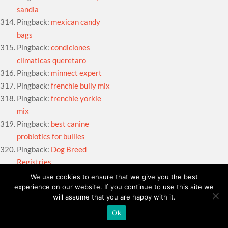
sandia
Pingback:
mexican candy
bags
Pingback:
condiciones
climaticas queretaro
Pingback:
minnect expert
Pingback:
frenchie bully mix
Pingback:
frenchie yorkie
mix
Pingback:
best canine
probiotics for bullies
Pingback:
Dog Breed
Registries
Pingback:
Dog Registry
We use cookies to ensure that we give you the best
experience on our website. If you continue to use this site we
Pingback:
How To Get My
will assume that you are happy with it.
Dog Papers
Pingback:
How To Get My
Ok
Dog Papers