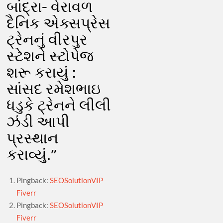
બાંદ્રા- વેરાવળ
દૈનિક એક્સપ્રેસ
ટ્રેનનું વીરપુર
સ્ટેશને સ્ટોપેજ
શરૂ કરાયું :
સાંસદ રમેશભાઇ
ધડુકે ટ્રેનને લીલી
ઝંડી આપી
પ્રસ્થાન
કરાવ્યું.
”
Pingback:
SEOSolutionVIP
Fiverr
Pingback:
SEOSolutionVIP
Fiverr