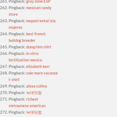
Pingback:
gray zone ESP
Pingback:
mexican candy
store
Pingback:
moped rental isla
mujeres
Pingback:
best french
bulldog breeder
Pingback:
dump him shirt
Pingback:
in vitro
fertilization mexico
Pingback:
elizabeth kerr
Pingback:
sole mare vacanze
t-shirt
Pingback:
alexa collins
Pingback:
늑대닷컴
Pingback:
richest
vietnamese american
Pingback:
늑대닷컴