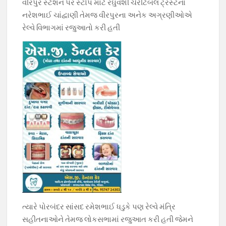
o
p
m
n
વીરપુર સ્ટેશન પર સ્ટોપ માટે રઘુવંશી ચેરીટેબલ ટ્રસ્ટના
નરેશભાઈ ચાંદ્વાણી તેમજ વીરપુરના અનેક અગ્રણીઓએ
k
p
k
રેલ્વે વિભાગમાં રજુઆતો કરી હતી
ત્યારે પોરબંદર સાંસદ રમેશભાઈ ધડુકે પણ રેલ્વે મંત્રિ
સહીતનાઓને તેમજ લોકસભામાં રજુઆત કરી હતી જેમને