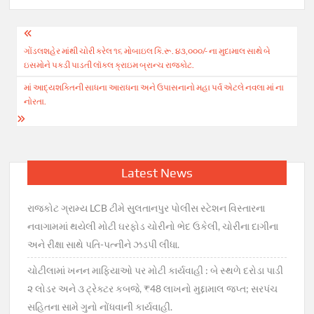
Post
ગોંડલશહેર માંથી ચોરી કરેલ ૧૬ મોબાઇલ કિ.રૂ. ૪૩,૦૦૦/- ના મુદામાલ સાથે બે
navigation
ઇસમોને પકડી પાડતી લૉકલ ક્રાઇમ બ્રાન્ચ રાજકોટ.
માં આદ્યશક્તિની સાધના આરાધના અને ઉપાસનાનો મહા પર્વ એટલે નવલા માં ના
નોરતા.
Latest News
રાજકોટ ગ્રામ્ય LCB ટીમે સુલતાનપુર પોલીસ સ્ટેશન વિસ્તારના
નવાગામમાં થયેલી મોટી ઘરફોડ ચોરીનો ભેદ ઉકેલી, ચોરીના દાગીના
અને રીક્ષા સાથે પતિ-પત્નીને ઝડપી લીધા.
ચોટીલામાં ખનન માફિયાઓ પર મોટી કાર્યવાહી : બે સ્થળે દરોડા પાડી
૨ લોડર અને ૩ ટ્રેક્ટર કબજે, ₹48 લાખનો મુદ્દામાલ જપ્ત; સરપંચ
સહિતના સામે ગુનો નોંધવાની કાર્યવાહી.