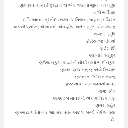
ણંદાવ્રત: ચાર ઇંન્દ્રિય વાળો એક જાતનો જીવ ; નવ ખૂણા
વાળો સાથિયો
ણંદિ: આનંદ; પ્રમોદ; ઇચ્છા; અભિલાષા; ચાહના; ઇચ્છિત
અર્થની પ્રાપ્તિ; એ નામનો એક દ્વીપ અને સમુદ્ર; એક ઝાડનું
નામ; સમૃદ્ધિ
ણંદીરુક્ખ: પીપળો
ણઈ: નદી
ણઈવઈ: સમુદ્ર
ણઉલ: નકુલ; પાંડવોનો સૌથી નાનો ભાઈ નકુલ
ણકાર: ણ અક્ષર; ણ એવો ઉચ્ચાર
ણકારાંત: છેડે ણકારવાળું
ણક્ક: નાક ; એક જાતનો મચ્છ
ણગ: પર્વત
ણગણ: બે માત્રાનો એક માત્રિક ગણ
ણગર: શહેર
ણગરાય: પર્વતોનો રાજા; મેરુ પર્વત.આટલા શબ્દો કોર્ષ આવેલા
છે.