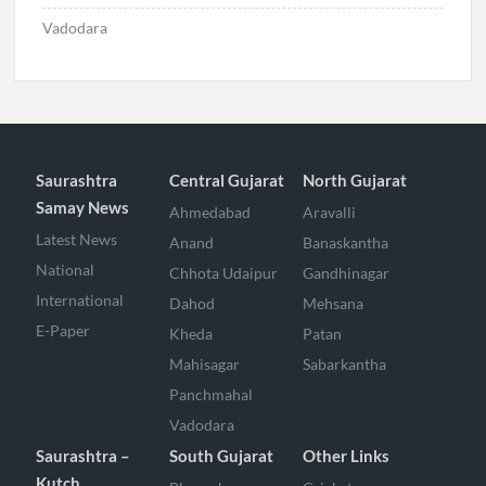
Vadodara
Saurashtra
Central Gujarat
North Gujarat
Samay News
Ahmedabad
Aravalli
Latest News
Anand
Banaskantha
National
Chhota Udaipur
Gandhinagar
International
Dahod
Mehsana
E-Paper
Kheda
Patan
Mahisagar
Sabarkantha
Panchmahal
Vadodara
Saurashtra –
South Gujarat
Other Links
Kutch