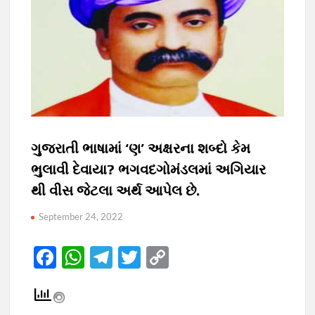
ગુજરાતી ભાષામાં ‘ણ’ અક્ષરના શબ્દો કેમ
ભુલાવી દેવાયા? ભગવદગોમંડલમાં અગિયાર
થી વીસ જેટલા અર્થ આપેલ છે.
September 24, 2022
F
W
T
T
C
ac
h
el
w
o
e
at
e
itt
p