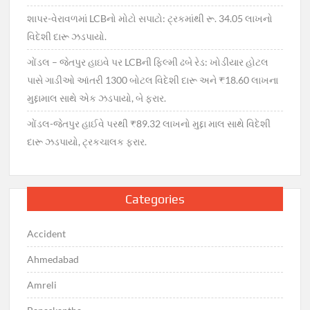
શાપર-વેરાવળમાં LCBનો મોટો સપાટો: ટ્રકમાંથી રૂ. 34.05 લાખનો
વિદેશી દારૂ ઝડપાયો.
ગોંડલ – જેતપુર હાઇવે પર LCBની ફિલ્મી ઢબે રેડ: ખોડીયાર હોટલ
પાસે ગાડીઓ આંતરી 1300 બોટલ વિદેશી દારૂ અને ₹18.60 લાખના
મુદ્દામાલ સાથે એક ઝડપાયો, બે ફરાર.
ગોંડલ-જેતપુર હાઈવે પરથી ₹89.32 લાખનો મુદ્દા માલ સાથે વિદેશી
દારૂ ઝડપાયો, ટ્રકચાલક ફરાર.
Categories
Accident
Ahmedabad
Amreli