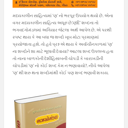
મધ્યકાલીન સાહિત્યમાં ‘ણ’ નો ભરપૂર ઉપયોગ થયો છે. એના
વગર મધ્યકાલીન સાહિત્ય અધૂરું છે.’ણંદિ’ શબ્દના તો
ભગવદગોમંડલમાં અગિયાર જેટલા અર્થ આપેલ છે. એ પરથી
સ્પષ્ટ થાય કે આ બધા જ શબ્દો ખૂબ મોટા પ્રમાણમાં
પ્રયોજાતા હશે. તો હવે પ્રશ્ન એ થાય કે અર્વાચીનકાળમાં ‘ણ’
ના શબ્દોને શા માટે ભૂલાવી દેવાયા? આટલા શબ્દ ઉપલબ્ધ હતા
તો નાના બાળકોની દેશીહિસાબની ચોપડી કે બારાખડીની
ચોપડીમાં ‘ણ’ નો કોઈ શબ્દ કેમ ન ભણાવાયો?. નીચે આપેલા
‘ણ’ થી શરુ થતા શબ્દોમાંથી કોઈ પણ શબ્દ ભણાવી શકાય.