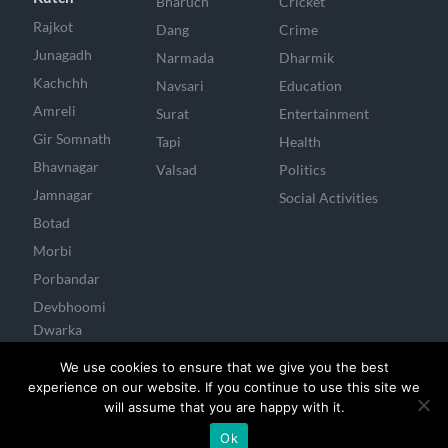
Bharuch
Cricket
Rajkot
Dang
Crime
Junagadh
Narmada
Dharmik
Kachchh
Navsari
Education
Amreli
Surat
Entertainment
Gir Somnath
Tapi
Health
Bhavnagar
Valsad
Politics
Jamnagar
Social Activities
Botad
Morbi
Porbandar
Devbhoomi
Dwarka
Surendranagar
We use cookies to ensure that we give you the best
experience on our website. If you continue to use this site we
will assume that you are happy with it.
Developed & Managed By Mayank Joshi
Ok