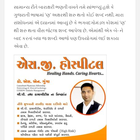
b
s
gr
er
y
સામાન્ય રીતે બારાક્ષરી ભણતી વખતે તમે સાંભળ્યું હશે કે
o
A
a
Li
ગુજરાતી ભાષામાં ‘ણ’ અક્ષરથી શરુ થતો કોઈ શબ્દ નથી. મારા
o
p
m
n
સંશોધનમાં એ ધ્યાનમાં આવ્યું છે કે ભગવદગોમંડલ કોશમાં ‘ણ’
થી શરુ થતા વીસ જેટલા શબ્દ આપેલા છે. એમાંથી એક બે- ને
k
p
k
બાદ કરતાં બધા જ શબ્દો આજે પણ ઉપયોગમાં લઈ શકાય
એવા છે.