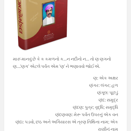
મારું માનવું છે કે ક કમળનો ક…ન નદીનો ન… તો ણ ણગનો
ણ….’ણગ’ એટલે પર્વત એમ ‘ણ’ ને ભણાવવો જોઈએ.
ણ: એક અક્ષર
ણંગર: લંગર; હળ
ણંગૂલ: પૂછડું
ણંદ: સમુદ્ર
ણંદણ: પુત્ર; વૃદ્ધિ; સમૃદ્ધિ
ણંદણવણ: મેરૂ પર્વત ઉપરનું એક વન
ણંદા: પડવો, છઠ અને અગિયારસ એ ત્રણ તિથિના નામ; એક
રાણીનું નામ