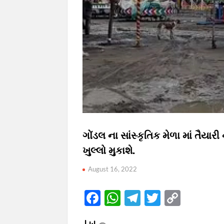
ગોંડલ ના સાંસ્કૃતિક મેળા માં તૈય
ખુલ્લો મુકાશે.
August 16, 2022
F
W
T
T
C
ac
h
el
w
o