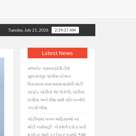
 સરકારની તાત્કાલિક સ્પષ્ટતા : જથ્થો પૂરતો છે, અફવાઓથી દૂર રહો” — 
Tuesday, July 21, 2026
2:39:38 AM
Latest News
રાજકોટ ગ્રામ્ય LCB ટીમે
સુલતાનપુર પોલીસ સ્ટેશન
વિસ્તારના નવાગામમાં થયેલી મોટી
ઘરફોડ ચોરીનો ભેદ ઉકેલી, ચોરીના
દાગીના અને રીક્ષા સાથે પતિ-પત્નીને
ઝડપી લીધા.
ચોટીલામાં ખનન માફિયાઓ પર
મોટી કાર્યવાહી : બે સ્થળે દરોડા પાડી
૨ લોડર અને ૩ ટ્રેક્ટર કબજે, ₹48