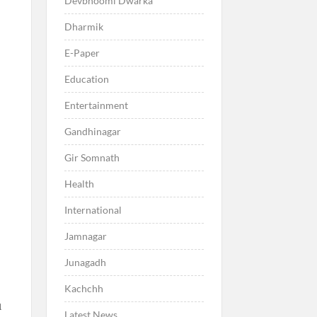
Devbhoomi Dwarka
Dharmik
E-Paper
Education
Entertainment
Gandhinagar
Gir Somnath
Health
International
Jamnagar
Junagadh
Kachchh
ા
Latest News