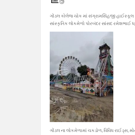
e
at
e
itt
p
b
s
gr
er
y
ગોંડલ કોલેજ ચોક માં સંગ્રામસિંહજી હાઈસ્કૂલ 
o
A
a
Li
સાંસ્કૃતિક લોકમેળો પોરબંદર સાંસદ રમેશભાઈ ધડ
o
p
m
n
k
p
k
ગોંડલ ના લોકમેળામાં ચકડોળ, વિવિધ રાઈડ્સ, મો