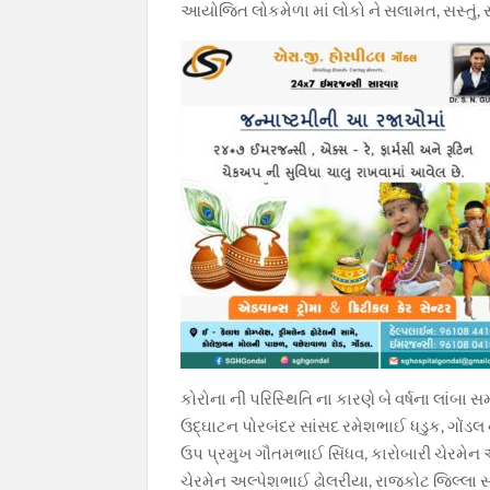
આયોજિત લોકમેળા માં લોકો ને સલામત, સસ્તું, 
કોરોના ની પરિસ્થિતિ ના કારણે બે વર્ષના લાંબ
ઉદ્ઘાટન પોરબંદર સાંસદ રમેશભાઈ ધડુક, ગોંડલ
ઉપ પ્રમુખ ગૌતમભાઈ સિંધવ, કારોબારી ચેરમેન 
ચેરમેન અલ્પેશભાઈ ઢોલરીયા, રાજકોટ જિલ્લા