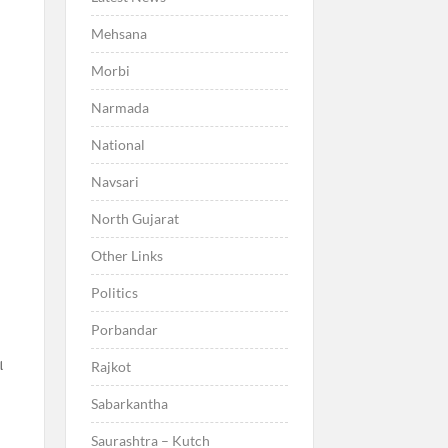
Mehsana
Morbi
Narmada
National
Navsari
North Gujarat
Other Links
Politics
Porbandar
ા
Rajkot
Sabarkantha
ા
Saurashtra – Kutch