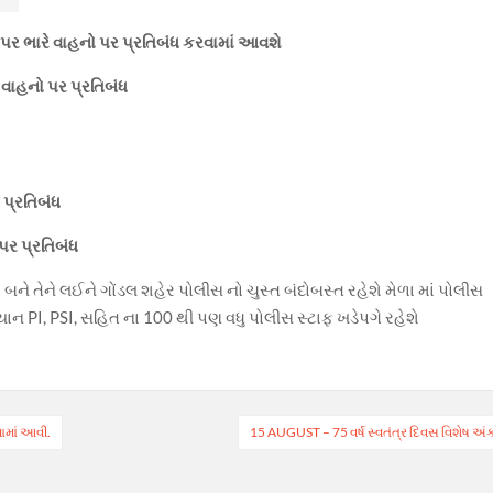
પર ભારે વાહનો પર પ્રતિબંધ કરવામાં આવશે
ે વાહનો પર પ્રતિબંધ
 પ્રતિબંધ
 પર પ્રતિબંધ
 તેને લઈને ગોંડલ શહેર પોલીસ નો ચુસ્ત બંદોબસ્ત રહેશે મેળા માં પોલીસ
ન PI, PSI, સહિત ના 100 થી પણ વધુ પોલીસ સ્ટાફ ખડેપગે રહેશે
ઢવામાં આવી.
15 AUGUST – 75 વર્ષ સ્વતંત્ર દિવસ વિશેષ અં