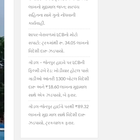
લાખનો મુદ્દામાલ જપ્ત; સરપંચ
સહિતના સામે ગુનો નોંધવાની
કાર્યવાહી.
શાપર-વેરાવળમાં LCBનો મોટો
સપાટો: ટ્રકમાંથી રૂ. 34.05 લાખનો
વિદેશી દારૂ ઝડપાયો.
ગોંડલ – જેતપુર હાઇવે પર LCBની
ફિલ્મી ઢબે રેડ: ખોડીયાર હોટલ પાસે
ગાડીઓ આંતરી 1300 બોટલ વિદેશી
દારૂ અને ₹18.60 લાખના મુદ્દામાલ
સાથે એક ઝડપાયો, બે ફરાર.
ગોંડલ-જેતપુર હાઈવે પરથી ₹89.32
લાખનો મુદ્દા માલ સાથે વિદેશી દારૂ
ઝડપાયો, ટ્રકચાલક ફરાર.