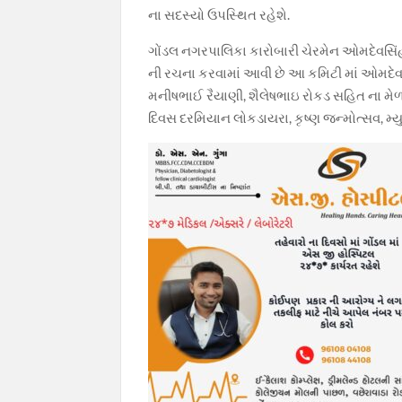
ના સદસ્યો ઉપસ્થિત રહેશે.
ગોંડલ નગરપાલિકા કારોબારી ચેરમેન ઓમદેવસિંહ જ
ની રચના કરવામાં આવી છે આ કમિટી માં ઓમદેવ
મનીષભાઈ રૈયાણી, શૈલેષભાઇ રોકડ સહિત ના મેળા 
દિવસ દરમિયાન લોકડાયરા, કૃષ્ણ જન્મોત્સવ, મ્