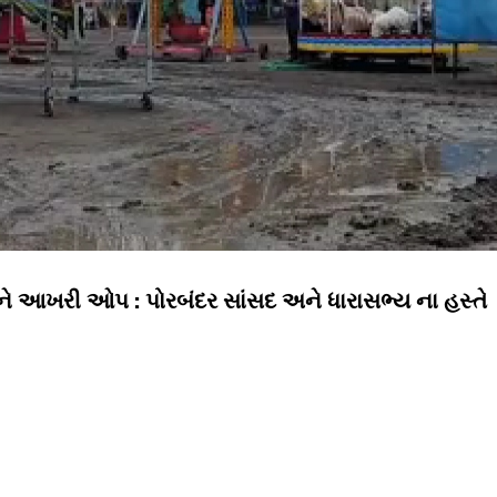
ારી ને આખરી ઓપ : પોરબંદર સાંસદ અને ધારાસભ્ય ના હસ્તે