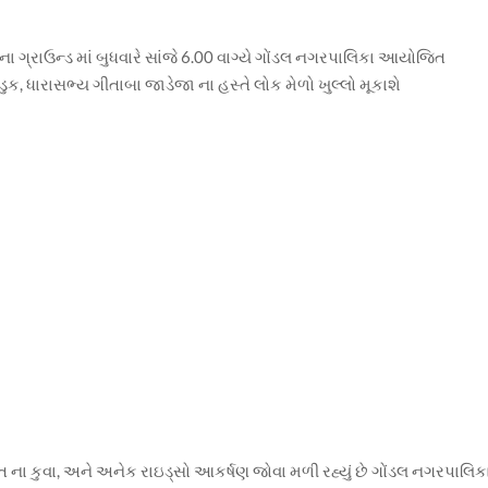
ના ગ્રાઉન્ડ માં બુધવારે સાંજે 6.00 વાગ્યે ગોંડલ નગરપાલિકા આયોજિત
ુક, ધારાસભ્ય ગીતાબા જાડેજા ના હસ્તે લોક મેળો ખુલ્લો મૂકાશે
ત ના કુવા, અને અનેક રાઇડ્સો આકર્ષણ જોવા મળી રહ્યું છે ગોંડલ નગરપાલિક