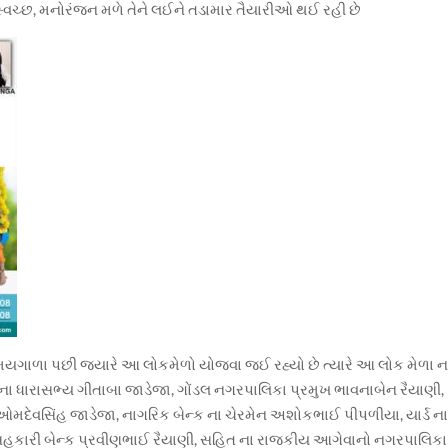
સ્વચ્છ, મનોરંજન મળે તેને લઈને તડામાર તૈયારીઓ થઈ રહી છે
ા સમયગાળા પછી જ્યારે આ લોકમેળો યોજવા જઈ રહ્યો છે ત્યારે આ લોક મેળા ન
 ના ધારાસભ્ય ગીતાબા જાડેજા, ગોંડલ નગરપાલિકા પ્રમુખ ભાવનાબેન રૈયાણી,
ઓમદેવસિંહ જાડેજા, નાગરિક બેન્ક ના ચેરમેન અશોકભાઈ પીપળીયા, યાર્ડ ન
 સહકારી બેન્ક પ્રવીણભાઈ રૈયાણી, સહિત ના રાજકીય આગેવાનો નગરપાલિકા