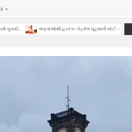
KS
અફવાઓથી હડકંપ : પેટ્રોલ ખૂટ્યાની ખોટી વાતોથી ગુજરાતમાં ગભરાટ,