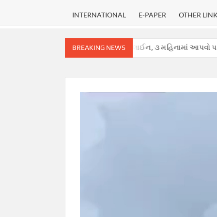
INTERNATIONAL
E-PAPER
OTHER LIN
ોર્ટે હાઈકોર્ટ માટે નક્કી કરી ડેડલાઈન, ૩ મહિનામાં આપવો પડશે ચુકાદો.
BREAKING NEWS