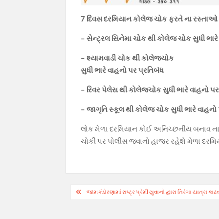
7 દિવસ દરમિયાન કોલેજ ચોક ફરતે ના રસ્તાઓ 
– સેન્ટ્રલ સિનેમા ચોક થી કોલેજ ચોક સુધી ભાર
– શ્યામવાડી ચોક થી કોલેજચોક
સુધી ભારે વાહનો પર પ્રતિબંધ
– રિવર પેલેસ થી કોલેજચોક સુધી ભારે વાહનો પર
– જાગૃતિ સ્કૂલ થી કોલેજ ચોક સુધી ભારે વાહનો
લોક મેળા દરમિયાન કોઈ અનિચ્છનીય બનાવ ના બને
ચોકી પર પોલીસ જવાનો હાજર રહેશે મેળા દરમિયા
Post
જામકંડોરણામાં રાષ્ટ્ર પ્રેમી યુવાનો દ્વારા તિરંગા યાત્રા કા
navigation