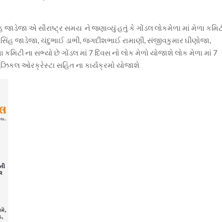
ાડેજા એ સૌરાષ્ટ્ર સમય ને જણાવ્યું હતું કે ગોંડલ લોકમેળા માં મેળા કમિટ
સિંહ જાડેજા, ચંદુભાઈ ડાભી, જગદીશભાઈ રામાણી, સંજીવકુમાર ઘીણોજા,
કમિટી ના સભ્યો છે ગોંડલ માં 7 દિવસ નો લોક મેળો યોજાશે લોક મેળા માં 7
યુઝિકલ ઓરક્રેસ્ટા સહિત ના કાર્યક્રમો યોજાશે