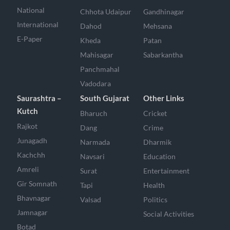
National
Chhota Udaipur
Gandhinagar
International
Dahod
Mehsana
E-Paper
Kheda
Patan
Mahisagar
Sabarkantha
Panchmahal
Vadodara
Saurashtra –
South Gujarat
Other Links
Kutch
Bharuch
Cricket
Rajkot
Dang
Crime
Junagadh
Narmada
Dharmik
Kachchh
Navsari
Education
Amreli
Surat
Entertainment
Gir Somnath
Tapi
Health
Bhavnagar
Valsad
Politics
Jamnagar
Social Activities
Botad