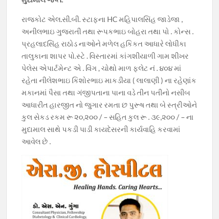
રાજકોટ એલ.સી.બી. સ્ટાફના HC મહિપાલસિંહ જાડેજા ,
અનીલભાઇ ગુજરાતી તથા રૂપકભાઇ બોહરા તથા પો . કોન્સ .
પ્રહલાદસિંહ રાઠોડ નાઓને મળેલ હકિકત આધારે લોધીકા
તાલુકાના શાપર પો.સ્ટે . વિસ્તારમાં કાંગશીયાળી ગામ શીખર
પેલેસ એપાર્ટમેન્ટ એ . વિંગ , ચોથો માળ ફ્લેટ નં . ૪૦૪ માં
રહેતા નીલેશભાઇ કિશોરભાઇ માકડીયા ( લાલાણી ) ના રહેણાંક
મકાનમાં પૈસા તથા ગંજીપતાના પાના વડે તીન પતીનો નસીબ
આધારીત હારજીત નો જુગાર રમતા છ પુરૂષ તથા બે સ્ત્રીઓને
કુલ સેકડ રકમ રૂ ૨૦,૨૦૦ / – સહિત કુલ રૂ . ૩૯,૨૦૦ / – ના
મુદામાલ સાથે પકડી પાડી કાયદેસરની કાર્યવાહિ કરવામાં
આવેલ છે .