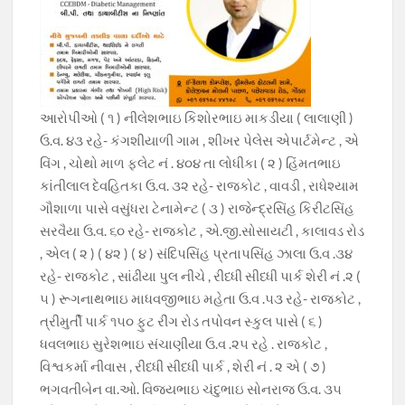
આરોપીઓ ( ૧ ) નીલેશભાઇ કિશોરભાઇ માકડીયા ( લાલાણી )
ઉ.વ. ૪૩ રહે- કંગશીયાળી ગામ , શીખર પેલેસ એપાર્ટમેન્ટ , એ
વિંગ , ચોથો માળ ફ્લેટ નં . ૪૦૪ તા લોધીકા ( ૨ ) હિંમતભાઇ
કાંતીલાલ દેવહિતકા ઉ.વ. ૩૨ રહે- રાજકોટ , વાવડી , રાધેશ્યામ
ગૌશાળા પાસે વસુંધરા ટેનામેન્ટ ( ૩ ) રાજેન્દ્રસિંહ કિરીટસિંહ
સરવૈયા ઉ.વ. ૬૦ રહે- રાજકોટ , એ.જી.સોસાયટી , કાલાવડ રોડ
, એલ ( ૨ ) ( ૪૨ ) ( ૪ ) સંદિપસિંહ પ્રતાપસિંહ ઝાલા ઉ.વ .૩૪
રહે- રાજકોટ , સાંઢીયા પુલ નીચે , રીધ્ધી સીધ્ધી પાર્ક શેરી નં .૨ (
૫ ) રૂગનાથભાઇ માધવજીભાઇ મહેતા ઉ.વ .૫૩ રહે- રાજકોટ ,
ત્રીમુર્તી પાર્ક ૧૫૦ ફુટ રીંગ રોડ તપોવન સ્કુલ પાસે ( ૬ )
ધવલભાઇ સુરેશભાઇ સંચાણીયા ઉ.વ .૨૫ રહે . રાજકોટ ,
વિશ્વકર્મા નીવાસ , રીધ્ધી સીધ્ધી પાર્ક , શેરી નં . ૨ એ ( ૭ )
ભગવતીબેન વા.ઓ. વિજયભાઇ ચંદુભાઇ સોનરાજ ઉ.વ. ૩૫