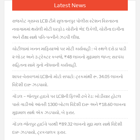
Latest News
રાજકોટ ગ્રામ્ય LCB ટીમે સુલતાનપુર પોલીસ સ્ટેશન વિસ્તારના
નવાગામમાં થયેલી મોટી ઘરફોડ ચોરીનો ભેદ ઉકેલી, ચોરીના દાગીના
અને રીક્ષા સાથે પતિ-પત્નીને ઝડપી લીધા.
ચોટીલામાં ખનન માફિયાઓ પર મોટી કાર્યવાહી : બે સ્થળે દરોડા પાડી
૨ લોડર અને ૩ ટ્રેક્ટર કબજે, ₹48 લાખનો મુદ્દામાલ જપ્ત; સરપંચ
સહિતના સામે ગુનો નોંધવાની કાર્યવાહી.
શાપર-વેરાવળમાં LCBનો મોટો સપાટો: ટ્રકમાંથી રૂ. 34.05 લાખનો
વિદેશી દારૂ ઝડપાયો.
ગોંડલ – જેતપુર હાઇવે પર LCBની ફિલ્મી ઢબે રેડ: ખોડીયાર હોટલ
પાસે ગાડીઓ આંતરી 1300 બોટલ વિદેશી દારૂ અને ₹18.60 લાખના
મુદ્દામાલ સાથે એક ઝડપાયો, બે ફરાર.
ગોંડલ-જેતપુર હાઈવે પરથી ₹89.32 લાખનો મુદ્દા માલ સાથે વિદેશી
દારૂ ઝડપાયો, ટ્રકચાલક ફરાર.