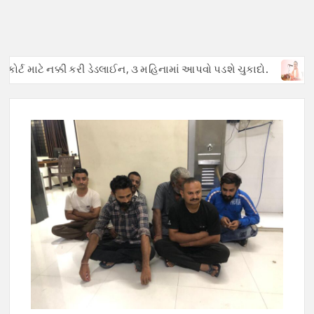
ર્ટ માટે નક્કી કરી ડેડલાઈન, ૩ મહિનામાં આપવો પડશે ચુકાદો.
અફવાઓથ