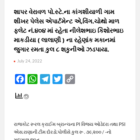
શાપર વેરાવળ પો.સ્ટે.ના કાંગશીયાળી ગામ
શીખર પેલેસ એપાર્ટમેન્ટ એ,વિંગ.ચોથો માળ
ફ્લેટ નં.૪૦૪ માં રહેતા નીલેશભાઇ કિશોરભાઇ
માકડીયા ( લાલાણી ) ના રહેણાંક મકાનમાં
જુગાર રમતા કુલ ૮ શકુનીઓ ઝડપાયા.
July 24, 2022
F
W
T
T
C
ac
h
el
w
o
e
at
e
itt
p
b
s
gr
er
y
o
A
a
Li
રાજકોટ રૂરલ ક્રાઈમ બ્રાન્ચના PI વિજય ઓડેદરા તથા PSI
o
p
m
n
એસ.રાણાની ટીમ દોરડો.પોલીસે કુલ રૂ . ૩૯,૨૦૦ / -નો
k
p
k
મુદામાલ જપ્ત.