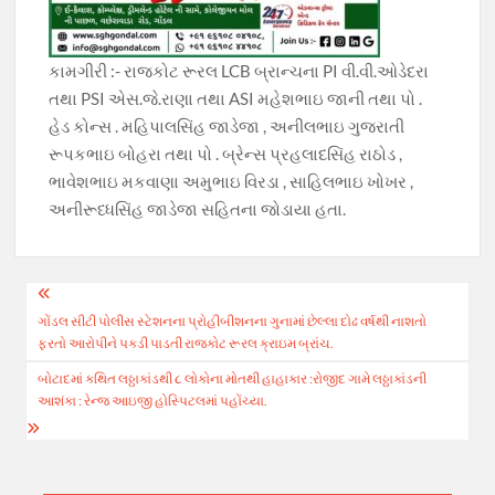
કામગીરી :- રાજકોટ રૂરલ LCB બ્રાન્ચના PI વી.વી.ઓડેદરા
તથા PSI એસ.જે.રાણા તથા ASI મહેશભાઇ જાની તથા પો .
હેડ કોન્સ . મહિપાલસિંહ જાડેજા , અનીલભાઇ ગુજરાતી
રૂપકભાઇ બોહરા તથા પો . બ્રેન્સ પ્રહલાદસિંહ રાઠોડ ,
ભાવેશભાઇ મકવાણા અમુભાઇ વિરડા , સાહિલભાઇ ખોખર ,
અનીરૂધ્ધસિંહ જાડેજા સહિતના જોડાયા હતા.
Post
ગોંડલ સીટી પોલીસ સ્ટેશનના પ્રોહીબીશનના ગુનામાં છેલ્લા દોઢ વર્ષથી નાશતો
navigation
ફરતો આરોપીને પકડી પાડતી રાજકોટ રૂરલ ક્રાઇમ બ્રાંચ.
બોટાદમાં કથિત લઠ્ઠાકાંડથી ૮ લોકોના મોતથી હાહાકાર :રોજીદ ગામે લઠ્ઠાકાંડની
આશંકા : રેન્જ આઇજી હોસ્પિટલમાં પહોંચ્યા.