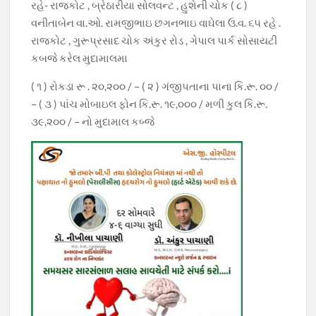
રહે- રાજકોટ , બ્રેઠારીયા સોલવન્ટ , હુશેની ચોક ( ૮ )
વનીતાબેન વા.ઓ. રામજીભાઇ છગનભાઇ વાઘેલા ઉ.વ. ૬૫ રહે .
રાજકોટ , ગુરૂપ્રસાદ ચોક અંકુર રોડ , ગેપાલ પાર્ક સોસાયટી
કબજે કરેલ મુદામાલમા
( ૧ ) રોકડા રૂ . ૨૦,૨૦૦ / – ( ૨ ) ગંજીપતાના પાના કિ.રૂ. ૦૦ /
– ( ૩ ) પાંચ મોબાઇલ ફોન કિ.રૂ. ૧૯,૦૦૦ / મળી કુલ કિ.રૂ.
૩૯,૨૦૦ / – નો મુદામાલ કબ્જે