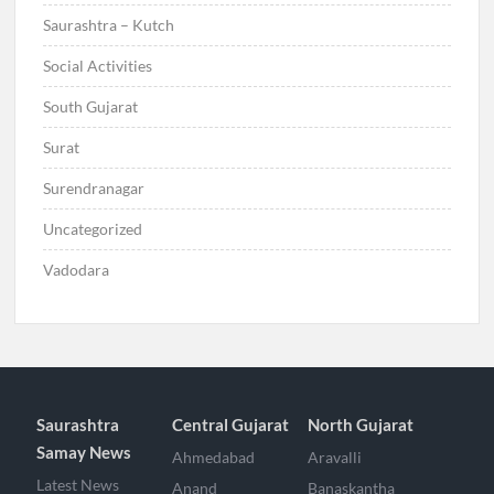
Saurashtra – Kutch
Social Activities
South Gujarat
Surat
Surendranagar
Uncategorized
Vadodara
Saurashtra
Central Gujarat
North Gujarat
Samay News
Ahmedabad
Aravalli
Latest News
Anand
Banaskantha