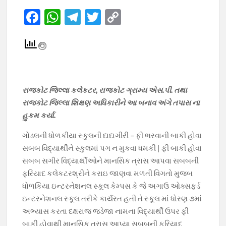
F
W
T
T
C
ac
h
el
w
o
e
at
e
itt
p
b
s
gr
er
y
o
A
a
Li
રાજકોટ જિલ્લા કલેકટર, રાજકોટ ગ્રામ્ય એસ.પી. તથા
o
p
m
n
રાજકોટ જિલ્લા શિક્ષણ અધિકારીને આ બનાવ અંગે તપાસ ના
k
p
k
હુકમ કર્યા.
ગોંડલની ધોળકીયા સ્કુલની દાદાગીરી – ફી ભરવાની બાકી હોવા
સબબ વિદ્યાર્થીને સ્કુલમાં પગ ન મુકવા ધમકી | ફી બાકી હોવા
સબબ સગીર વિદ્યાર્થીઓને માનસિક ત્રાસ આપવા સબબની
ફરિયાદ કલેકટરશ્રીને કરાઇ જાણવા મળતી વિગતો મુજબ
ધોળકિયા ઇન્ટરનેશનલ સ્કૂલ કેમ્પસ કે જે અગાઉ ઓક્સફર્ડ
ઇન્ટરનેશનલ સ્કૂલ તરીકે કાર્યરત હતી તે સ્કૂલ માં ધોરણ ૭માં
અભ્યાસ કરતા દક્ષરાજ જડેજા નામના વિદ્યાર્થી ઉપર ફી
બાકી હોવાથી માનસિક ત્રાસ આપ્યા સબબની ફરિયાદ