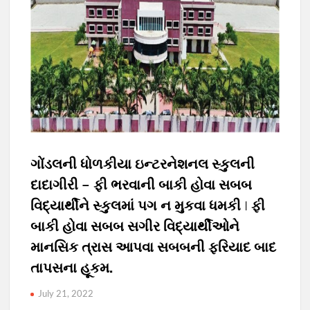
ગોંડલની ધોળકીયા ઇન્ટરનેશનલ સ્કુલની
દાદાગીરી – ફી ભરવાની બાકી હોવા સબબ
વિદ્યાર્થીને સ્કુલમાં પગ ન મુકવા ધમકી | ફી
બાકી હોવા સબબ સગીર વિદ્યાર્થીઓને
માનસિક ત્રાસ આપવા સબબની ફરિયાદ બાદ
તાપસના હૂકમ.
July 21, 2022