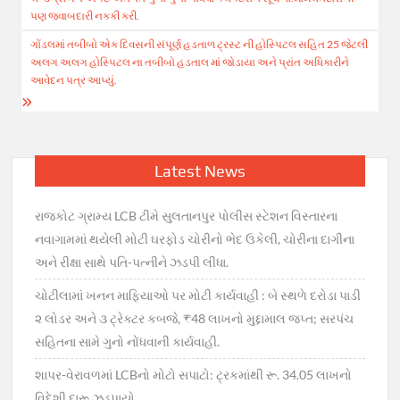
પણ જવાબદારી નકકી કરી.
ગોંડલમાં તબીબો એક દિવસની સંપૂર્ણ હડતાળ ટ્રસ્ટ ની હોસ્પિટલ સહિત 25 જેટલી
અલગ અલગ હોસ્પિટલ ના તબીબો હડતાલ માં જોડાયા અને પ્રાંત અધિકારીને
આવેદન પત્ર આપ્યું.
Latest News
રાજકોટ ગ્રામ્ય LCB ટીમે સુલતાનપુર પોલીસ સ્ટેશન વિસ્તારના
નવાગામમાં થયેલી મોટી ઘરફોડ ચોરીનો ભેદ ઉકેલી, ચોરીના દાગીના
અને રીક્ષા સાથે પતિ-પત્નીને ઝડપી લીધા.
ચોટીલામાં ખનન માફિયાઓ પર મોટી કાર્યવાહી : બે સ્થળે દરોડા પાડી
૨ લોડર અને ૩ ટ્રેક્ટર કબજે, ₹48 લાખનો મુદ્દામાલ જપ્ત; સરપંચ
સહિતના સામે ગુનો નોંધવાની કાર્યવાહી.
શાપર-વેરાવળમાં LCBનો મોટો સપાટો: ટ્રકમાંથી રૂ. 34.05 લાખનો
વિદેશી દારૂ ઝડપાયો.