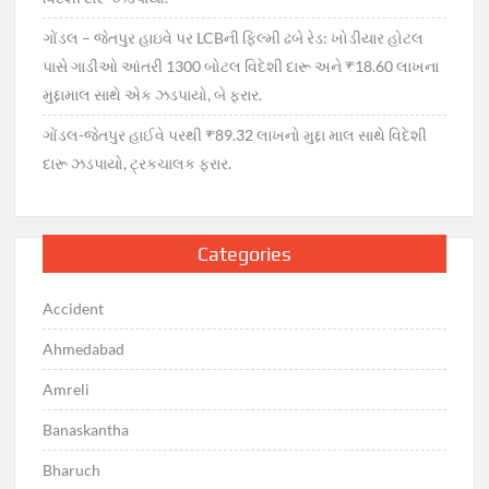
ગોંડલ – જેતપુર હાઇવે પર LCBની ફિલ્મી ઢબે રેડ: ખોડીયાર હોટલ
પાસે ગાડીઓ આંતરી 1300 બોટલ વિદેશી દારૂ અને ₹18.60 લાખના
મુદ્દામાલ સાથે એક ઝડપાયો, બે ફરાર.
ગોંડલ-જેતપુર હાઈવે પરથી ₹89.32 લાખનો મુદ્દા માલ સાથે વિદેશી
દારૂ ઝડપાયો, ટ્રકચાલક ફરાર.
Categories
Accident
Ahmedabad
Amreli
Banaskantha
Bharuch