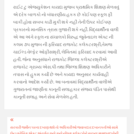
રાઈટ ટુ એજ્યુકેશન કાયદા મુજબ પ્રાથમિક શિક્ષણ મેળવવું
એ દરેક બાળકો નો બંધારણીય હકક છે કોઈપણ સ્કૂલ ફી
બાકી હોવા સબબ કાઢી મુકી શકે નહીં તેની ઉપર કોઈપણ
પ્રકારનો માનસિક ત્રાસ ગુજારી શકે નહીં. વિદ્યાર્થીના વાલી
એ આ અંગે સ્કૂલ ના સંચાલકો વિરુદ્ધ જુવેનાઇલ એક્ટ ની
કલમ ૭૫ મુજબ ની ફરિયાદ રાજકોટ કલેકટરશ્રી,તેમજ
ચાઈલ્ડ વેલ્ફેર ઓફીસશ્રી, લેખિતમાં ફરિયાદ કરવામાં આવી
હતી. જેના અનુસંધાને રાજકોટ જિલ્લા કલેક્ટરશ્રીએ
રાજકોટ ગ્રામ્ય એસ.પી તથા જિલ્લા શિક્ષણ અધિકારીને
તપાસ નો હુકમ કર્યો છે અને કાયદા અનુસાર કાર્યવાહી
કરવાનો આદેશ કર્યો છે. આ બનાવમાં વિદ્યાર્થીના વાલીએ
ગુજરાતનાં જાણીતા કાનૂની સલાહકાર સંજય પંડિત પાસેથી
કાનૂની સલાહ અને સેવા મેળવેલ હતી.
Post
સરકારી જમીન પરના દબાણ થશે તો અધિકારીઓ જવાબદાર:દબાનકર્તાઓ સામે
navigation
લેન્ડગ્રેબિંગ એક્ટ અંતર્ગત ગુનો ગુનો નોંધવા કલેક્ટરોને સૂચના:મામલતદારોની