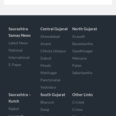
Saurashtra
Central Gujarat
North Gujarat
Samay News
Ahmedabad
Aravalli
Latest News
Anand
Banaskantha
National
Chhota Udaipur
Gandhinagar
International
Dahod
Mehsana
E-Paper
Kheda
Patan
Mahisagar
Sabarkantha
Panchmahal
Vadodara
Saurashtra –
South Gujarat
Other Links
Kutch
Bharuch
Cricket
Rajkot
Dang
Crime
Junagadh