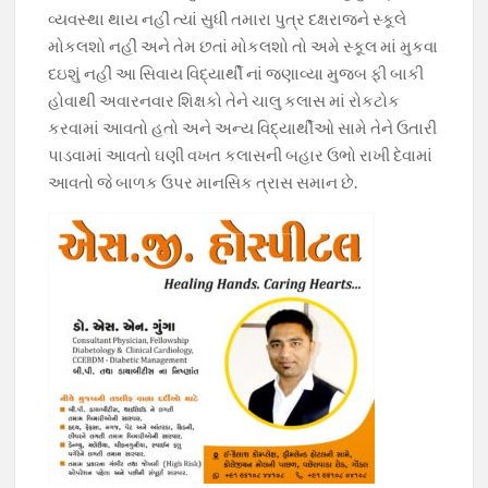
વ્યવસ્થા થાય નહીં ત્યાં સુધી તમારા પુત્ર દક્ષરાજને સ્કૂલે
મોકલશો નહીં અને તેમ છતાં મોકલશો તો અમે સ્કૂલ માં મુકવા
દઇશું નહીં આ સિવાય વિદ્યાર્થી નાં જણાવ્યા મુજબ ફી બાકી
હોવાથી અવારનવાર શિક્ષકો તેને ચાલુ કલાસ માં રોકટોક
કરવામાં આવતો હતો અને અન્ય વિદ્યાર્થીઓ સામે તેને ઉતારી
પાડવામાં આવતો ઘણી વખત કલાસની બહાર ઉભો રાખી દેવામાં
આવતો જે બાળક ઉપર માનસિક ત્રાસ સમાન છે.