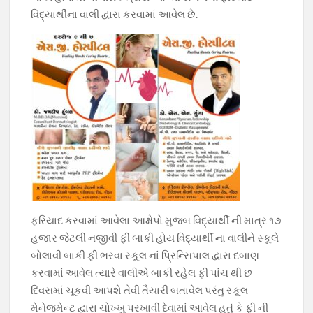
વિદ્યાર્થીના વાલી દ્વારા કરવામાં આવેલ છે.
ફરિયાદ કરવામાં આવેલા આક્ષેપો મુજબ વિદ્યાર્થી ની માત્ર ૧૭
હજાર જેટલી નજીવી ફી બાકી હોય વિદ્યાર્થી ના વાલીને સ્કૂલે
બોલાવી બાકી ફી ભરવા સ્કૂલ નાં પ્રિન્સિપાલ દ્વારા દબાણ
કરવામાં આવેલ ત્યારે વાલીએ બાકી રહેલ ફી પાંચ થી છ
દિવસમાં ચૂકવી આપશે તેવી તૈયારી બતાવેલ પરંતુ સ્કૂલ
મેનેજમેન્ટ દ્વારા ચોખ્ખુ પરખાવી દેવામાં આવેલ હતું કે ફી ની