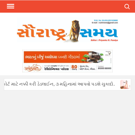
Skip
Search
to
content
્ટ માટે નક્કી કરી ડેડલાઈન, ૩ મહિનામાં આપવો પડશે ચુકાદો.
અફવાઓથી