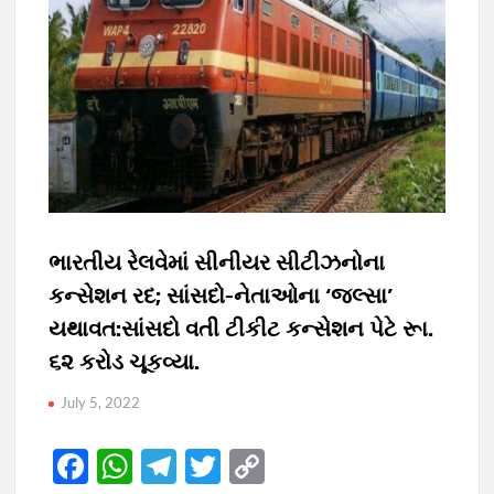
ભારતીય રેલવેમાં સીનીયર સીટીઝનોના
કન્સેશન રદ; સાંસદો-નેતાઓના ‘જલ્સા’
યથાવત:સાંસદો વતી ટીકીટ કન્સેશન પેટે રૂા.
૬૨ કરોડ ચૂકવ્યા.
July 5, 2022
F
W
T
T
C