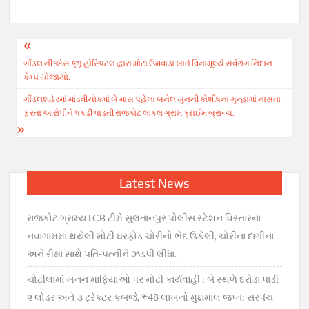
Post
ગોંડલ ની એસ.જી.હોસ્પિટલ દ્વારા મોટા ઉમવાડા ખાતે વિનામૂલ્યે સર્વરોગ નિદાન
navigation
કેમ્પ યોજાયો.
ગોંડલશહેરમાં માંડવીચોકમાં બે માસ પહેલા બનેલ ખુનની કોશીષના ગુન્હામાં નાસતા
ફરતા આરોપીને પકડી પાડતી રાજકોટ લૉકલ ગ્રામ ક્રાઈમ બ્રાન્ચ.
Latest News
રાજકોટ ગ્રામ્ય LCB ટીમે સુલતાનપુર પોલીસ સ્ટેશન વિસ્તારના
નવાગામમાં થયેલી મોટી ઘરફોડ ચોરીનો ભેદ ઉકેલી, ચોરીના દાગીના
અને રીક્ષા સાથે પતિ-પત્નીને ઝડપી લીધા.
ચોટીલામાં ખનન માફિયાઓ પર મોટી કાર્યવાહી : બે સ્થળે દરોડા પાડી
૨ લોડર અને ૩ ટ્રેક્ટર કબજે, ₹48 લાખનો મુદ્દામાલ જપ્ત; સરપંચ