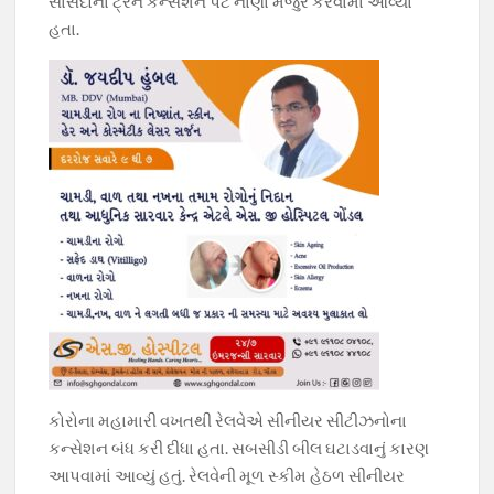
સાંસદોના ટ્રેન કન્સેશન પેટે નાણા મંજુર કરવામાં આવ્યા
હતા.
કોરોના મહામારી વખતથી રેલવેએ સીનીયર સીટીઝનોના
કન્સેશન બંધ કરી દીધા હતા. સબસીડી બીલ ઘટાડવાનું કારણ
આપવામાં આવ્યું હતું. રેલવેની મૂળ સ્કીમ હેઠળ સીનીયર