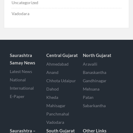
Uncategorized
Vadodara
Saurashtra
Central Gujarat
North Gujarat
Samay News
Ahmedabad
Aravalli
Latest News
Anand
Banaskantha
National
Chhota Udaipur
Gandhinagar
International
Dahod
Mehsana
E-Paper
Kheda
Patan
Mahisagar
Sabarkantha
Panchmahal
Vadodara
Saurashtra –
South Gujarat
Other Links