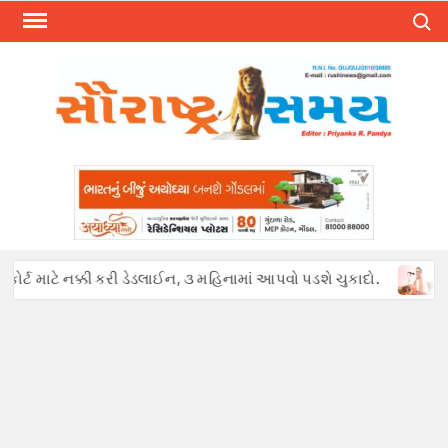
Skip
Search
to
content
્ટ માટે નક્કી કરી ડેડલાઈન, ૩ મહિનામાં આપવો પડશે ચુકાદો.
અફવાઓથી