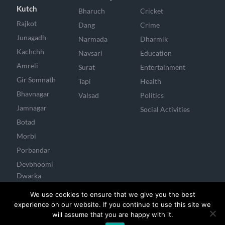
Kutch
Bharuch
Cricket
Rajkot
Dang
Crime
Junagadh
Narmada
Dharmik
Kachchh
Navsari
Education
Amreli
Surat
Entertainment
Gir Somnath
Tapi
Health
Bhavnagar
Valsad
Politics
Jamnagar
Social Activities
Botad
Morbi
Porbandar
Devbhoomi
Dwarka
Surendranagar
We use cookies to ensure that we give you the best
experience on our website. If you continue to use this site we
will assume that you are happy with it.