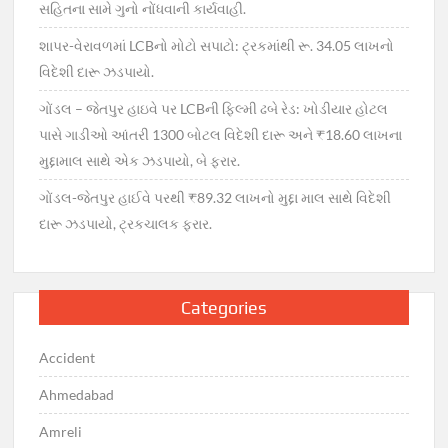
સહિતના સામે ગુનો નોંધવાની કાર્યવાહી.
શાપર-વેરાવળમાં LCBનો મોટો સપાટો: ટ્રકમાંથી રૂ. 34.05 લાખનો
વિદેશી દારૂ ઝડપાયો.
ગોંડલ – જેતપુર હાઇવે પર LCBની ફિલ્મી ઢબે રેડ: ખોડીયાર હોટલ
પાસે ગાડીઓ આંતરી 1300 બોટલ વિદેશી દારૂ અને ₹18.60 લાખના
મુદ્દામાલ સાથે એક ઝડપાયો, બે ફરાર.
ગોંડલ-જેતપુર હાઈવે પરથી ₹89.32 લાખનો મુદ્દા માલ સાથે વિદેશી
દારૂ ઝડપાયો, ટ્રકચાલક ફરાર.
Categories
Accident
Ahmedabad
Amreli