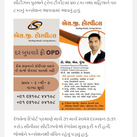
સીટીઝન પુરુષને ટ્રેન ટીકીટમાં ૪૦ ટકા તથા મહિલાને ૫૦
ટકાનું કન્સેશન આપવામાં આવતું હતું.
રેલવેના રિપોર્ટ પ્રમાણે માર્ચ ૩૧ માર્ચ ૨૦૨૨ દરમ્યાન ૭.૩૧
કરોડ સીનીયર સીટીઝનોએ રેલવેમાં મુસાફરી કરી હતી.
જેઓને કન્સેશનથી વંચિત રહેવું પડ્યું હતું.