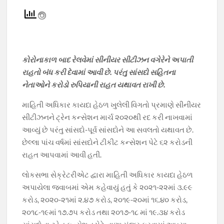
ac
h
el
w
o
e
at
e
itt
p
b
s
gr
er
y
o
A
a
Li
કોરોનાકાળ બાદ રેલવેમાં સીનીયર સીટીઝન વગેરેને અપાતી
o
p
m
n
રાહતો બંધ કરી દેવામાં આવી છે. પરંતુ સાંસદો સહિતના
k
p
k
નેતાઓને કરોડો રુપિયાની રાહત યથાવત રાખી છે.
માહિતી અધિકાર કાયદા હેઠળ ખુલેલી વિગતો પ્રમાણે સીનીયર
સીટીઝનને ટ્રેન કન્સેશન માર્ચ ૨૦૨૦થી રદ કરી નાખવામાં
આવ્યું છે પરંતુ સાંસદો-પૂર્વ સાંસદોને આ સવલતો યથાવત છે.
છેલ્લા પાંચ વર્ષમાં સાંસદોને ટીકીટ કન્સેશન પેટે ૬૨ કરોડની
રાહત આપવામાં આવી હતી.
લોકસભા સેક્રેટરીએટ દ્વારા માહિતી અધિકાર કાયદા હેઠળ
અપાયેલા જવાબમાં એમ કહેવાયું હતું કે ૨૦૨૧-૨૨માં ૩.૯૯
કરોડ, ૨૦૨૦-૨૧માં ૨.૪૭ કરોડ, ૨૦૧૯-૨૦માં ૧૬.૪૦ કરોડ,
૨૦૧૮-૧૯માં ૧૭.૭૫ કરોડ તથા ૨૦૧૭-૧૮ માં ૧૯.૩૪ કરોડ