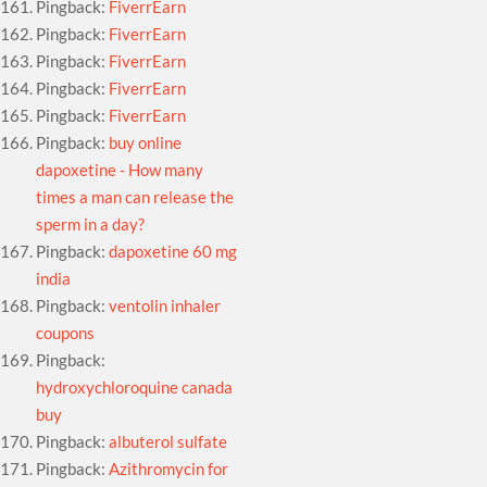
Pingback:
FiverrEarn
Pingback:
FiverrEarn
Pingback:
FiverrEarn
Pingback:
FiverrEarn
Pingback:
FiverrEarn
Pingback:
buy online
dapoxetine - How many
times a man can release the
sperm in a day?
Pingback:
dapoxetine 60 mg
india
Pingback:
ventolin inhaler
coupons
Pingback:
hydroxychloroquine canada
buy
Pingback:
albuterol sulfate
Pingback:
Azithromycin for