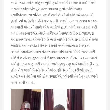
નાશી ગયા. એક મહિના સુધી ફર્યા બાદ પૈસા ખતમ થઈ જતાં
ગતરોજ બંને જેતપુર પરત આવ્યા હતાં. જેની જાણ
જશીબેનના સાસરિયા પક્ષને થતાં તેઓએ બંને જે જગ્યાએ
હતાં ત્યાં પહોંચી બંનેને વારાફરતી ઝડપી પ્રથમ સ્થળ પર જ
મારમારી પોતાની સાથે એક ગાડીમાં હાથ બાંધી અપહરણ કરી
ગયાં. ત્યારબાદ શરુ થઈ તાલિબાની સજા શહેરના જુદાજુદા
અવાવરું જગ્યાએ બંને લઈ જઈ બાંધીને લાકડાના ધોકા તેમજ
પ્લાસ્ટિકની નળીથી ઢોર મારમર્યો અને આટલાથી પણ ન
અટકી લોખંડની કોસ તેમજ એક રુપિયાનો સિક્કો ગરમ કરી
બંનેને શરીરના ગુપ્ત ભાગે તેમજ અન્ય ભાગે ડામ આપ્યા અને
બંનેનું મુંડન પણ કરી નાખ્યું. અને હજુ પણ કઈ બાકી રહી ગયું
હોય તેમ જશીબેનને તેમની જેઠાણી તેમની પુત્રીઓ પકડી
રાખી અને તેણીના પતિ હેમંતભાઈએ બ્લેડથી તેણીનું નાક અને
કાન કાપી નાંખ્યા.