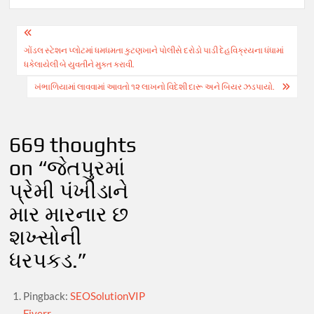
Post
ગોંડલ સ્ટેશન પ્લોટમાં ધમધમતા કુટણખાને પોલીસે દરોડો પાડી દેહવિક્રયના ધંધામાં
navigation
ધકેલાયેલી બે યુવતીને મુક્ત કરાવી.
ખંભાળિયામાં લાવવામાં આવતો ૧૨ લાખનો વિદેશી દારૂ અને બિયર ઝડપાયો.
669 thoughts
on “
જેતપુરમાં
પ્રેમી પંખીડાને
માર મારનાર છ
શખ્સોની
ધરપકડ.
”
Pingback:
SEOSolutionVIP
Fiverr