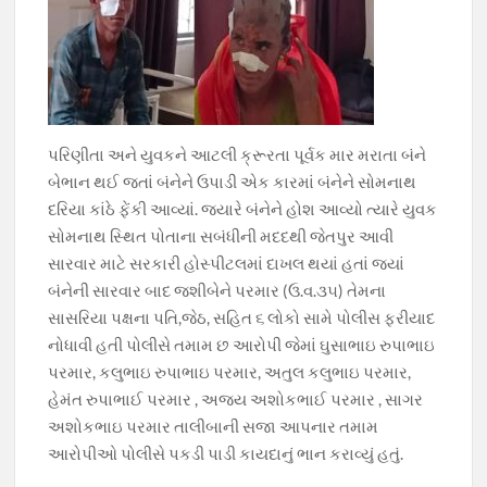
પરિણીતા અને યુવકને આટલી ક્રૂરતા પૂર્વક માર મરાતા બંને
બેભાન થઈ જતાં બંનેને ઉપાડી એક કારમાં બંનેને સોમનાથ
દરિયા કાંઠે ફેંકી આવ્યાં. જ્યારે બંનેને હોશ આવ્યો ત્યારે યુવક
સોમનાથ સ્થિત પોતાના સબંધીની મદદથી જેતપુર આવી
સારવાર માટે સરકારી હોસ્પીટલમાં દાખલ થયાં હતાં જ્યાં
બંનેની સારવાર બાદ જશીબેને પરમાર (ઉ.વ.૩૫) તેમના
સાસરિયા પક્ષના પતિ,જેઠ, સહિત ૬ લોકો સામે પોલીસ ફરીયાદ
નોધાવી હતી પોલીસે તમામ છ આરોપી જેમાં ઘુસાભાઇ રુપાભાઇ
પરમાર, કલુભાઇ રુપાભાઇ પરમાર, અતુલ કલુભાઇ પરમાર,
હેમંત રુપાભાઈ પરમાર , અજય અશોકભાઈ પરમાર , સાગર
અશોકભાઇ પરમાર તાલીબાની સજા આપનાર તમામ
આરોપીઓ પોલીસે પકડી પાડી કાયદાનું ભાન કરાવ્યું હતું.