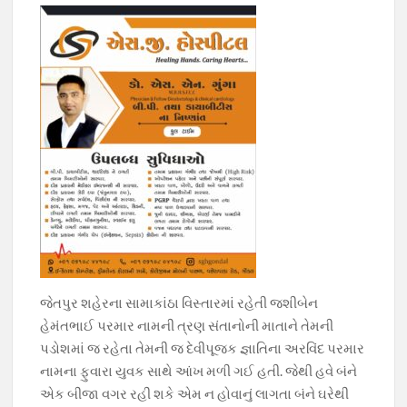
જેતપુર શહેરના સામાકાંઠા વિસ્તારમાં રહેતી જશીબેન
હેમંતભાઈ પરમાર નામની ત્રણ સંતાનોની માતાને તેમની
પડોશમાં જ રહેતા તેમની જ દેવીપૂજક જ્ઞાતિના અરવિંદ પરમાર
નામના ફુવારા યુવક સાથે આંખ મળી ગઈ હતી. જેથી હવે બંને
એક બીજા વગર રહી શકે એમ ન હોવાનું લાગતા બંને ઘરેથી