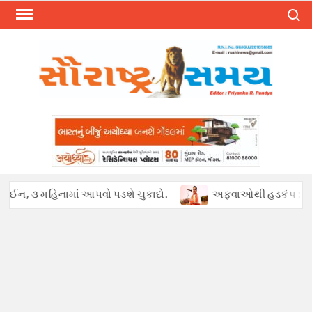
Skip
Search
to
content
ામાં આપવો પડશે ચુકાદો.
અફવાઓથી હડકંપ : પેટ્રોલ ખૂટ્યાની ખોટ