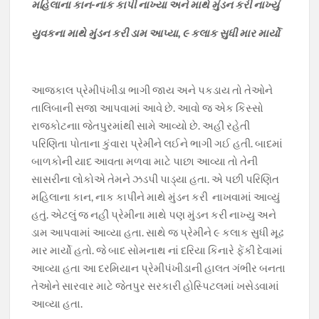
મહિલાના કાન-નાક કાપી નાખ્યા અને માથે મુંડન કરી નાખ્યું
k
p
k
યુવકના માથે મુંડન કરી ડામ આપ્યા, ૯ કલાક સુધી માર માર્યો
આજકાલ પ્રેમીપંખીડા ભાગી જાય અને પકડાય તો તેઓને
તાલિબાની સજા આપવામાં આવે છે. આવો જ એક કિસ્સો
રાજકોટનાા જેતપુરમાંથી સામે આવ્યો છે. અહીં રહેતી
પરિણિતા પોતાના કુંવારા પ્રેમીને લઈને ભાગી ગઈ હતી. બાદમાં
બાળકોની યાદ આવતા મળવા માટે પાછા આવ્યા તો તેની
સાસરીના લોકોએ તેમને ઝડપી પાડ્યા હતા. એ પછી પરિણિત
મહિલાના કાન, નાક કાપીને માથે મુંડન કરી નાખવામાં આવ્યું
હતું. એટલું જ નહીં પ્રેમીના માથે પણ મુંડન કરી નાખ્યુ અને
ડામ આપવામાં આવ્યા હતા. સાથે જ પ્રેમીને ૯ કલાક સુધી મૂઢ
માર માર્યો હતો. જે બાદ સોમનાથ નાં દરિયા કિનારે ફેંકી દેવામાં
આવ્યા હતા આ દરમિયાન પ્રેમીપંખીડાની હાલત ગંભીર બનતા
તેઓને સારવાર માટે જેતપુર સરકારી હોસ્પિટલમાં ખસેડવામાં
આવ્યા હતા.