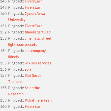
Pingback:
FiverrEarn
Pingback:
FiverrEarn
Pingback:
Queen Arwa
University
Pingback:
FiverrEarn
Pingback:
filmebi qartulad
Pingback:
cinematic street
lightroom presets
Pingback:
seo company
illinois
Pingback:
wix seo services
Pingback:
solar
Pingback:
Slot Server
Thailand
Pingback:
Scientific
Research
Pingback:
Kuliah Termurah
Pingback:
FiverrEarn