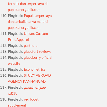
terbaik dan terpercaya di
pupukanorganik.com
Pingback:
Pupuk terpercaya
dan terbaik hanya melalui
pupukanorganik.com
Pingback:
Unisex Custom
Print Apparel
Pingback:
partners
Pingback:
glucofort reviews
Pingback:
glucoberry official
website
Pingback:
Econometrics
Pingback:
STUDY ABROAD
AGENCY KANHANGAD
Pingback:
خطوات التقديم
بالكلية
Pingback:
red boost
supplement