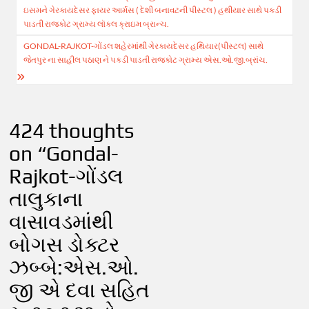
navigation
ઇસમને ગેરકાયદેસર ફાયર આર્મસ ( દેશી બનાવટની પીસ્ટલ ) હથીયાર સાથે પકડી
પાડતી રાજકોટ ગ્રામ્ય લૉકલ ક્રાઇમ બ્રાન્ચ.
GONDAL-RAJKOT-ગોંડલ શહેરમાંથી ગેરકાયદેસર હથિયાર(પીસ્ટલ) સાથે
જેતપુર ના સાહીલ પઠાણ ને પકડી પાડતી રાજકોટ ગ્રામ્ય એસ.ઓ.જી.બ્રાંચ.
424 thoughts
on “
Gondal-
Rajkot-ગોંડલ
તાલુકાના
વાસાવડમાંથી
બોગસ ડોક્ટર
ઝબ્બે:એસ.ઓ.
જી એ દવા સહિત