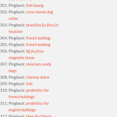
Pingback:
linh hoang
Pingback:
coco chanel dog
collar
Pingback:
brazilian jiu jitsu in
houston
Pingback:
french bulldog
Pingback:
french bulldog
Pingback:
bjj jiu jitsu
magnolia texas
Pingback:
mexican candy
bags
Pingback:
chamoy dulce
Pingback:
linh
Pingback:
probiotics for
french bulldogs
Pingback:
probiotics for
english bulldogs
Pingback:
How To Obtain