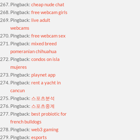
Pingback:
cheap nude chat
Pingback:
free webcam girls
Pingback:
live adult
webcams
Pingback:
free webcam sex
Pingback:
mixed breed
pomeranian chihuahua
Pingback:
condos on isla
mujeres
Pingback:
playnet app
Pingback:
rent a yacht in
cancun
Pingback:
스포츠분석
Pingback:
스포츠중계
Pingback:
best probiotic for
french bulldogs
Pingback:
web3 gaming
Pingback:
esports