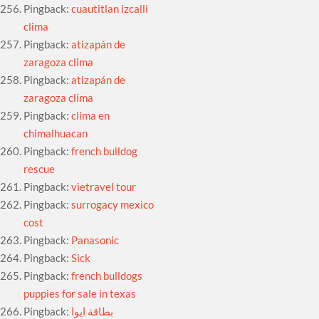
Pingback:
cuautitlan izcalli
clima
Pingback:
atizapán de
zaragoza clima
Pingback:
atizapán de
zaragoza clima
Pingback:
clima en
chimalhuacan
Pingback:
french bulldog
rescue
Pingback:
vietravel tour
Pingback:
surrogacy mexico
cost
Pingback:
Panasonic
Pingback:
Sick
Pingback:
french bulldogs
puppies for sale in texas
Pingback:
بطاقة ايوا