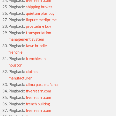
Pingback:
fiverrearn.com
Pingback:
shipping broker
Pingback:
quietum plus buy
Pingback:
livpure mediprime
Pingback:
prostadine buy
Pingback:
transportation
management system
Pingback:
fawn brindle
frenchie
Pingback:
frenchies in
houston
Pingback:
clothes
manufacturer
Pingback:
clima para mañana
Pingback:
fiverrearn.com
Pingback:
fiverrearn.com
Pingback:
french bulldog
Pingback:
fiverrearn.com