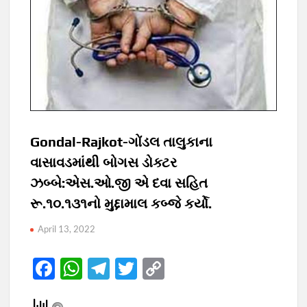
Gondal-Rajkot-ગોંડલ તાલુકાના
વાસાવડમાંથી બોગસ ડોક્ટર
ઝબ્બે:એસ.ઓ.જી એ દવા સહિત
રૂ.૧૦.૧૩૧નો મુદ્દામાલ કબ્જે કર્યો.
April 13, 2022
F
W
T
T
C
ac
h
el
w
o