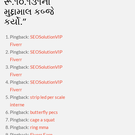
રૂ.૧૦.૧૩૧નો
મુદ્દામાલ કબ્જે
કર્યો.
”
Pingback:
SEOSolutionVIP
Fiverr
Pingback:
SEOSolutionVIP
Fiverr
Pingback:
SEOSolutionVIP
Fiverr
Pingback:
SEOSolutionVIP
Fiverr
Pingback:
strip led per scale
interne
Pingback:
butterfly pecs
Pingback:
cage a squat
Pingback:
ring mma
Pingback:
Fiverr Earn