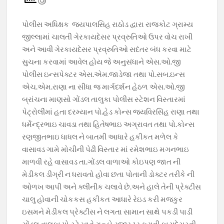
e
at
e
itt
p
b
s
gr
er
y
પોલીસ અધિક્ષક જયપાલસિહ રાઠોડ દ્વારા રાજકોટ ગ્રામ્ય
o
A
a
Li
જીલ્લામાં ચાલતી ગેરકાયદેસર પ્રવ્રુતિઓ ઉપર વોચ રાખી
o
p
m
n
અને આવી ગેરકાયદેસર પ્રવ્રુતિઓ સદંતર બંધ કરવા માટે
સુચના કરવામાં આવેલ હોય જે અનુસંધાને એસ.ઓ.જી
k
p
k
પોલીસ ઇન્સપેક્ટર એસ.એમ.જાડેજા તથા પો.સબ.ઇન્સ
એચ.એમ.રાણા ના સીધા જ માર્ગદર્શન હેઠળ એસ.ઓ.જી
બ્રાંચના માણસો ગોંડલ તાલુકા પોલીસ સ્ટેશન વિસ્તારમાં
પેટ્રોલીંમાં હતા દરમ્યાન પો.હેડ કોન્સ જયવિરસિંહ રાણા તથા
ધર્મેન્દ્રભાઇ ચાવડા તથા હિતેષભાઇ અગ્રાવત તથા પો.કોન્સ
રણજીતભાઇ ધાધલ ને બાતમી આધારે હકીકત મળેલ કે
વાસાવડ ગામે મોચીની પેઢી વિસ્તાર માં રમેશભાઇ મગનભાઇ
માળવી રહે વાસાવડ તા.ગોંડલ વાળાઓ કોઇપણ જાત ની
મેડીકલ ડીગ્રી ન ધરાવતો હોવા છતા પોતાની ડોક્ટર તરીકે ની
ઓળખ આપી અને ક્લીનીક ચલાવે છે.અને હાલે તેની પ્રેક્ટીસ
ચાલુ હોવાની ચોકકસ હકીકત આધારે રેઇડ કરી મજકુર
ઇસમને મેડીકલ પ્રેક્ટીસ ને લગતા સામાન સાથે પકડી પાડી