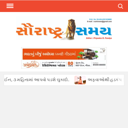
Skip
Search
to
content
િનામાં આપવો પડશે ચુકાદો.
અફવાઓથી હડકંપ : પેટ્રોલ ખૂટ્યાની ખ