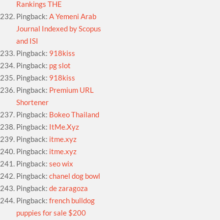
Rankings THE
Pingback:
A Yemeni Arab
Journal Indexed by Scopus
and ISI
Pingback:
918kiss
Pingback:
pg slot
Pingback:
918kiss
Pingback:
Premium URL
Shortener
Pingback:
Bokeo Thailand
Pingback:
ItMe.Xyz
Pingback:
itme.xyz
Pingback:
itme.xyz
Pingback:
seo wix
Pingback:
chanel dog bowl
Pingback:
de zaragoza
Pingback:
french bulldog
puppies for sale $200