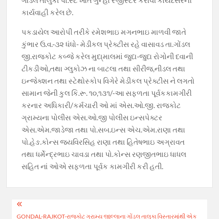
ગોંડલ તાલુકા પો.સ્ટે ખાતે ગુન્હો રજીસ્ટર કરાવી કાયદેસરની
કાર્યવાહી કરેલ છે.
પકડાયેલ આરોપી તરીકે રમેશભાઇ મગનભાઇ માળવી જાતે
કુંભાર ઉ.વ.-૩૨ ધંધો- મેડીકલ પ્રેક્ટીસ રહે વાસાવડ તા.ગોંડલ
જી.રાજકોટ કબ્જે કરેલ મુદા્માલમાં જુદા-જુદા રોગોની દવાની
ટીકડીઓ,તથા ગ્લુકોઝ ના બાટલા તથા સીરીજ,નીડલ તથા
ઇન્જેક્શન તથા સ્ટેથોસ્કોપ વિગેરે મેડીકલ પ્રેક્ટીસ ને લગતો
સામાન જેની કુલ કિ.રૂ. ૧૦,૧૩૧/-આ સફળતા પૂર્વકકામગીરી
કરનાર અધિકારી/કર્મચારી ઓ માં એસ.ઓ.જી. રાજકોટ
ગ્રામ્યના પોલીસ એસ.ઓ.જી પોલીસ ઇન્સપેક્ટર
એસ.એમ.જાડેજા તથા પો.સબ.ઇન્સ એચ.એમ.રાણા તથા
પો.હેઙ.કોન્સ જયવિરસિહ રાણા તથા હિતેષભાઇ અગ્રાવત
તથા ધર્મેન્દ્રભાઇ ચાવડા તથા પો.કોન્સ રણજીતભાઇ ધાધલ
સહિત નાં ઓએ સફળતા પૂર્વક કામગીરી કરી હતી.
Post
GONDAL-RAJKOT-રાજકોટ ગ્રામ્ય જીલ્લાના ગોંડલ તાલુકા વિસ્તારમાંથી એક