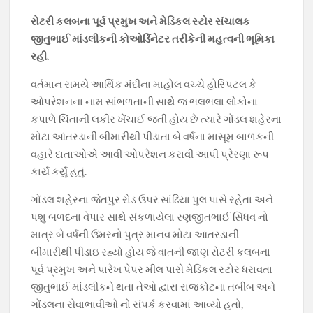
b
s
gr
er
y
રોટરી કલબના પૂર્વ પ્રમુખ અને મેડિકલ સ્ટોર સંચાલક
o
A
a
Li
જીતુભાઈ માંડલીકની કોઓર્ડિનેટર તરીકેની મહત્વની ભૂમિકા
o
p
m
n
રહી.
k
p
k
વર્તમાન સમયે આર્થિક મંદીના માહોલ વચ્ચે હોસ્પિટલ કે
ઓપરેશનના નામ સાંભળતાની સાથે જ ભલભલા લોકોના
કપાળે ચિંતાની લકીર ખેંચાઈ જતી હોય છે ત્યારે ગોંડલ શહેરના
મોટા આંતરડાની બીમારીથી પીડાતા બે વર્ષના માસૂમ બાળકની
વહારે દાતાઓએ આવી ઓપરેશન કરાવી આપી પ્રેરણા રૂપ
કાર્ય કર્યું હતું.
ગોંડલ શહેરના જેતપુર રોડ ઉપર સાંઢિયા પુલ પાસે રહેતા અને
પશુ બળદના વેપાર સાથે સંકળાયેલા રણજીતભાઈ સિંધવ નો
માત્ર બે વર્ષની ઉંમરનો પુત્ર માનવ મોટા આંતરડાની
બીમારીથી પીડાઇ રહ્યો હોય જે વાતની જાણ રોટરી કલબના
પૂર્વ પ્રમુખ અને પારેખ પેપર મીલ પાસે મેડિકલ સ્ટોર ધરાવતા
જીતુભાઈ માંડલીકને થતા તેઓ દ્વારા રાજકોટના તબીબ અને
ગોંડલના સેવાભાવીઓ નો સંપર્ક કરવામાં આવ્યો હતો,