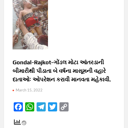
Gondal-Rajkot-ગોંડલ મોટા આંતરડાની
બીમારીથી પીડાતા બે વર્ષના માસૂમની વહારે
દાતાઓઃ ઓપરેશન કરાવી માનવતા મહેકાવી.
March 15, 2022
F
W
T
T
C
ac
h
el
w
o
e
at
e
itt
p