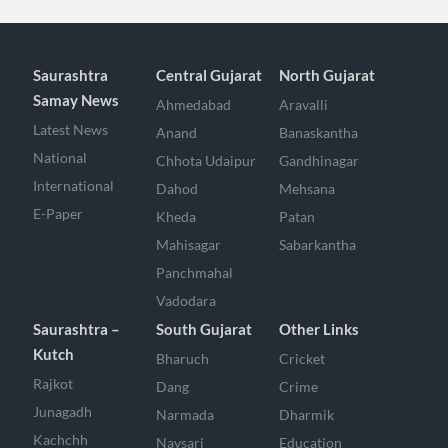
Saurashtra
Central Gujarat
North Gujarat
Samay News
Ahmedabad
Aravalli
Latest News
Anand
Banaskantha
National
Chhota Udaipur
Gandhinagar
International
Dahod
Mehsana
E-Paper
Kheda
Patan
Mahisagar
Sabarkantha
Panchmahal
Vadodara
Saurashtra –
South Gujarat
Other Links
Kutch
Bharuch
Cricket
Rajkot
Dang
Crime
Junagadh
Narmada
Dharmik
Kachchh
Navsari
Education