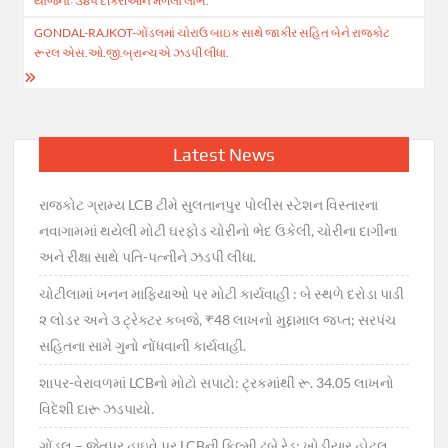
યોજનાઃ ૩૪૫ દીકરીઓને મળેલો લાભ.
GONDAL-RAJKOT-ગોંડલમાં ચોરાઉ બાઇક સાથે જાકીર સહિત બેને રાજકોટ
રૂરલ એસ.ઓ.જી.બ્રાન્ચએ ઝડપી લીધા.
Latest News
રાજકોટ ગ્રામ્ય LCB ટીમે સુલતાનપુર પોલીસ સ્ટેશન વિસ્તારના
નવાગામમાં થયેલી મોટી ઘરફોડ ચોરીનો ભેદ ઉકેલી, ચોરીના દાગીના
અને રીક્ષા સાથે પતિ-પત્નીને ઝડપી લીધા.
ચોટીલામાં ખનન માફિયાઓ પર મોટી કાર્યવાહી : બે સ્થળે દરોડા પાડી
૨ લોડર અને ૩ ટ્રેક્ટર કબજે, ₹48 લાખનો મુદ્દામાલ જપ્ત; સરપંચ
સહિતના સામે ગુનો નોંધવાની કાર્યવાહી.
શાપર-વેરાવળમાં LCBનો મોટો સપાટો: ટ્રકમાંથી રૂ. 34.05 લાખનો
વિદેશી દારૂ ઝડપાયો.
ગોંડલ – જેતપુર હાઇવે પર LCBની ફિલ્મી ઢબે રેડ: ખોડીયાર હોટલ