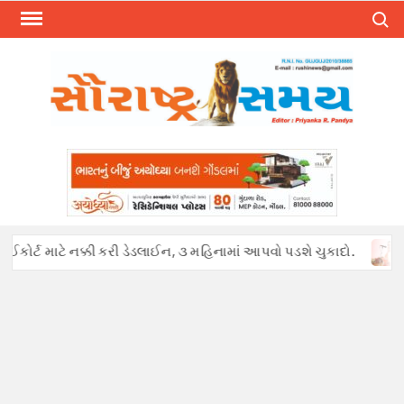
Skip
Search
to
content
ઈકોર્ટ માટે નક્કી કરી ડેડલાઈન, ૩ મહિનામાં આપવો પડશે ચુકાદો.
અફવ