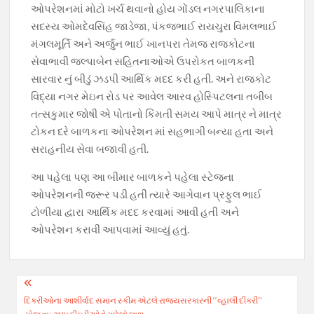
ઓપરેશનમાં મોટો ખર્ચ થવાનો હોય ગોંડલ નગરપાલિકાના
સદસ્ય ઓમદેવસિંહ જાડેજા, પંકજભાઈ રાયચુરા વિમલભાઈ
મંગલમૂર્તિ અને અર્જુન ભાઈ ખાનપરા તેમજ રાજકોટના
સેવાભાવી જલ્પાબેન સહિતનાઓએ ઉપરોકત બાળકની
સારવાર નું બીડું ઝડપી આર્થિક મદદ કરી હતી. અને રાજકોટ
વિદ્યા નગર મેઇન રોડ પર આવેલ આરવ હોસ્પિટલના તબીબ
તત્સકુમાર જોષી એ પોતાનો કિંમતી સમય આપે માત્ર ને માત્ર
ટોકન દરે બાળકના ઓપરેશન માં સહભાગી બન્યા હતા અને
સરાહનીય સેવા બજાવી હતી.
આ પહેલા પણ આ બીમાર બાળકને પહેલા સ્ટેજના
ઓપરેશનની જરૂર પડી હતી ત્યારે આગેવાન પ્રફુલ ભાઈ
ટોળીયા દ્વારા આર્થિક મદદ કરવામાં આવી હતી અને
ઓપરેશન કરાવી આપવામાં આવ્યું હતું.
Post
દિકરીઓના આશીર્વાદ સમાન સ્કીમ એટલે રાજ્યસરકારની ‘‘વ્હાલી દીકરી’’
navigation