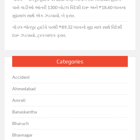
પાસે ગાડીઓ આંતરી 1300 બોટલ વિદેશી દારૂ અને ₹18.60 લાખના
મુદ્દામાલ સાથે એક ઝડપાયો, બે ફરાર.
ગોંડલ-જેતપુર હાઈવે પરથી ₹89.32 લાખનો મુદ્દા માલ સાથે વિદેશી
દારૂ ઝડપાયો, ટ્રકચાલક ફરાર.
Categories
Accident
Ahmedabad
Amreli
Banaskantha
Bharuch
Bhavnagar