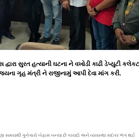
 દ્વારા સુરત હત્યાની ઘટના ને વખોડી કાઢી ડેપ્યુટી કલેક
યના ગૃહ મંત્રી ને રાજીનામું આપી દેવા માંગ કરી.
ા ઘણા સમયથી ગુનેગારો બેફામ બન્યા છે કાયદો અને વ્યવસ્થા સદંતર ભંગ થઈ