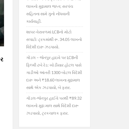
લાખનો મુદ્દામાલ જપ્ત; સરપંચ
સહિતના સામે ગુનો નોંધવાની
કાર્યવાહી.
શાપર-વેરાવળમાં LCBનો મોટો
સપાટો: ટ્રકમાંથી રૂ. 34.05 લાખનો
વિદેશી દારૂ ઝડપાયો.
ગોંડલ – જેતપુર હાઇવે પર LCBની
ટર
ફિલ્મી ઢબે રેડ: ખોડીયાર હોટલ પાસે
ગાડીઓ આંતરી 1300 બોટલ વિદેશી
દારૂ અને ₹18.60 લાખના મુદ્દામાલ
સાથે એક ઝડપાયો, બે ફરાર.
ગોંડલ-જેતપુર હાઈવે પરથી ₹89.32
લાખનો મુદ્દા માલ સાથે વિદેશી દારૂ
ઝડપાયો, ટ્રકચાલક ફરાર.