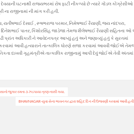
ી દેવયાની ઘટનાથી રાજ્યભરમાં રોષ ફાટી નીકળ્યો છે ત્યારે ગોંડલ કોંગ્રેસીઓ
ી ના રાજીનામાં ની માંગ કરી હતી.
યા, યતીષભાઈ દેસાઈ , રૂષભરાજ પરમાર, નિમેષભાઈ રૈયાણી, જય નાંદપરા,
યા, દિનેશભાઈ પાતર, કિશોરસિંહ જાડેજા તેમજ શૈલેષભાઈ રૈયાણી સહિતના ઓ
ી પ્રાંત અધિકારી ને આવેદનપત્ર આપ્યું હતું અને જણાવ્યું હતું કે સુરતમાં
ત્યા કરવામાં આવી હત્યારાને તાત્કાલિક ધોરણે સજા કરવામાં આવવી જોઈએ તેમ
તિકતા દાખવી ગૃહમંત્રીએ તાત્કાલિક રાજીનામું આપી દેવું જોઈએ તેવી અંતમાં
સાનો જુગાર રમતા ૩ ઝડપાયા ત્રણ નાસી ગયા.
BHAVNAGAR-યુવા સેના ભાવનગર દ્વારા શહિદ દિન ની ઉજવણી કરવામાં આવી હતી