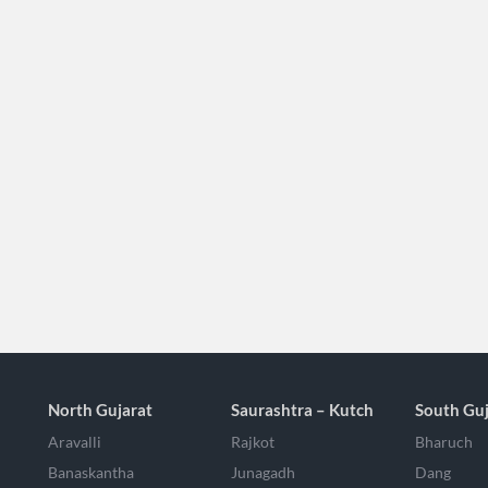
North Gujarat
Saurashtra – Kutch
South Guj
Aravalli
Rajkot
Bharuch
Banaskantha
Junagadh
Dang