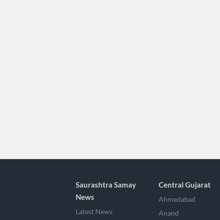
Saurashtra Samay
Central Gujarat
News
Ahmedabad
Latest News
Anand