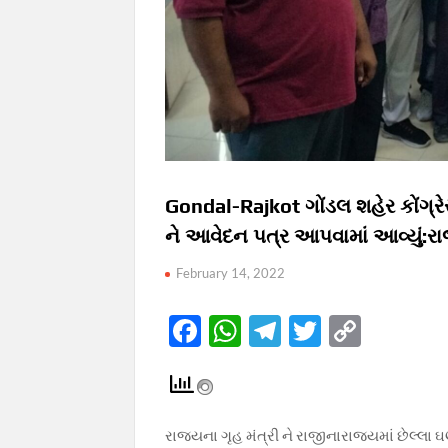
Gondal-Rajkot ગોંડલ શહેર કોંગ્રેસ
ને આવેદન પત્ર આપવામાં આવ્યું:રાજ્
February 14, 2022
F
W
T
T
C
ac
h
el
w
o
e
at
e
itt
p
b
s
gr
er
y
રાજ્યના ગૃહ મંત્રી ને રાજીનારાજ્યમાં છેલ્લ