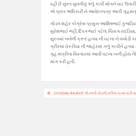
o
A
a
Li
રહી છે સુરત યુવતીનું ગળું કાપી મોતને ઘાટ ઉતાર
o
p
m
n
એ પ્રાંત અધિકારી ને આવેદનપત્ર આપી ગૃહમંત્ર
k
p
k
ગોંડલ શહેર કોંગ્રેસ પ્રમુખ આશિષભાઈ કુંજડિ
સુરેશભાઈ ભટ્ટી, દિપકભાઈ પટેલ, ચિરાગ રાદડિ
સુરતમાં બનેલી ક્રૂર હત્યા ની ઘટના ને વખોડી કાઢ
ગ્રીસ્મા વેકરીયા ની જાહેરમાં ગળું કાપીને હ
ગૃહ મંત્રીના વિસ્તારમાં આવી ઘટના બની હોય નૈ
માંગ કરી હતી.
Post
GONDAL-RAJKOT ગોંડલની ગોંડલી નદીના પટમાં ઘોડી પા
navigation