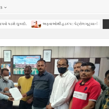
KS
ુકાદો.
અફવાઓથી હડકંપ : પેટ્રોલ ખૂટ્યાની ખોટી વાતોથી ગુજરા