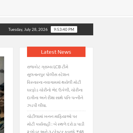
તમાં ગભરાટ, સરકારની તાત્કાલિક સ્પષ્ટતા : જથ્થો પૂરતો છે, અફવાઓથી 
Tuesday, July 28, 2026
9:53:41 PM
Latest News
રાજકોટ ગ્રામ્ય LCB ટીમે
સુલતાનપુર પોલીસ સ્ટેશન
વિસ્તારના નવાગામમાં થયેલી મોટી
ઘરફોડ ચોરીનો ભેદ ઉકેલી, ચોરીના
દાગીના અને રીક્ષા સાથે પતિ-પત્નીને
ઝડપી લીધા.
ચોટીલામાં ખનન માફિયાઓ પર
મોટી કાર્યવાહી : બે સ્થળે દરોડા પાડી
૨ લોડર અને ૩ ટ્રેક્ટર કબજે, ₹48