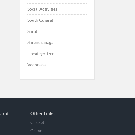
Social Activities
South Gujarat
Surat
Surendranagar
Uncategorized
Vadodara
arat
Other Links
Cricket
Crime