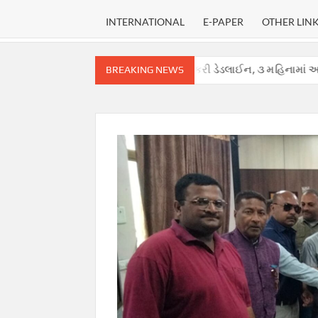
INTERNATIONAL
E-PAPER
OTHER LIN
ં, સુપ્રીમ કોર્ટે હાઈકોર્ટ માટે નક્કી કરી ડેડલાઈન, ૩ મહિનામાં આપવો પડશે ચ
BREAKING NEWS