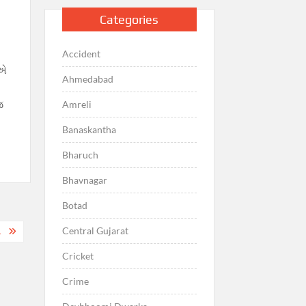
Categories
Accident
 એ
Ahmedabad
જ
Amreli
Banaskantha
Bharuch
Bhavnagar
Botad
Central Gujarat
.
Cricket
Crime