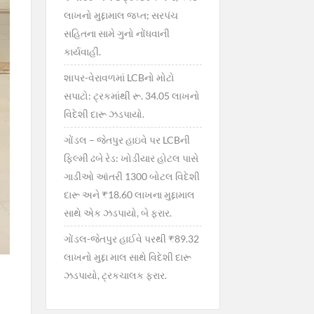
લાખનો મુદ્દામાલ જપ્ત; સરપંચ
સહિતના સામે ગુનો નોંધવાની
કાર્યવાહી.
શાપર-વેરાવળમાં LCBનો મોટો
સપાટો: ટ્રકમાંથી રૂ. 34.05 લાખનો
વિદેશી દારૂ ઝડપાયો.
ગોંડલ – જેતપુર હાઇવે પર LCBની
ફિલ્મી ઢબે રેડ: ખોડીયાર હોટલ પાસે
ગાડીઓ આંતરી 1300 બોટલ વિદેશી
દારૂ અને ₹18.60 લાખના મુદ્દામાલ
સાથે એક ઝડપાયો, બે ફરાર.
ગોંડલ-જેતપુર હાઈવે પરથી ₹89.32
લાખનો મુદ્દા માલ સાથે વિદેશી દારૂ
ઝડપાયો, ટ્રકચાલક ફરાર.