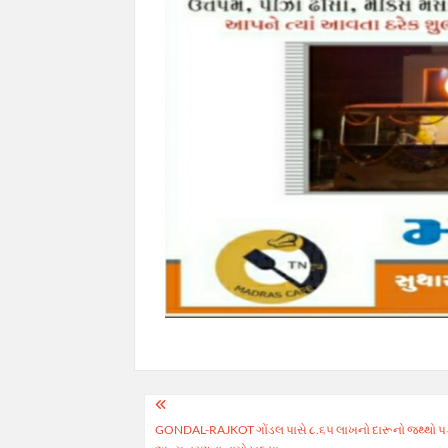
Post
GONDAL-RAJKOT ગોંડલ પાસે ૮.૬૫ લાખનો દારૂનો જથ્થો પકડાયો
navigation