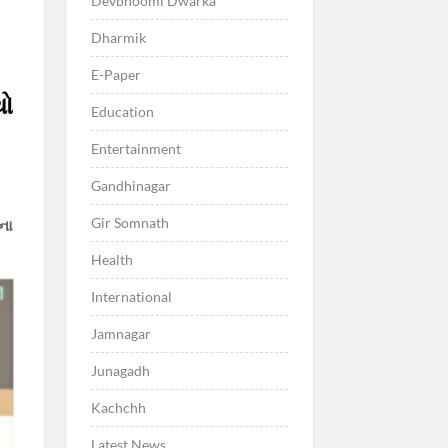
Devbhoomi Dwarka
Dharmik
E-Paper
થો
Education
Entertainment
Gandhinagar
Gir Somnath
ના
Health
International
Jamnagar
Junagadh
Kachchh
Latest News