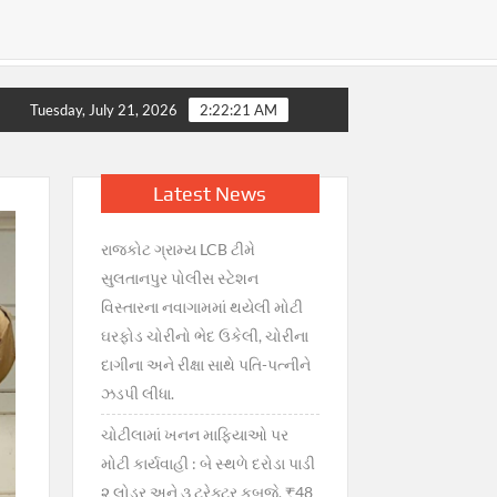
રાટ, સરકારની તાત્કાલિક સ્પષ્ટતા : જથ્થો પૂરતો છે, અફવાઓથી દૂર રહ
Tuesday, July 21, 2026
2:22:22 AM
Latest News
રાજકોટ ગ્રામ્ય LCB ટીમે
સુલતાનપુર પોલીસ સ્ટેશન
વિસ્તારના નવાગામમાં થયેલી મોટી
ઘરફોડ ચોરીનો ભેદ ઉકેલી, ચોરીના
દાગીના અને રીક્ષા સાથે પતિ-પત્નીને
ઝડપી લીધા.
ચોટીલામાં ખનન માફિયાઓ પર
મોટી કાર્યવાહી : બે સ્થળે દરોડા પાડી
૨ લોડર અને ૩ ટ્રેક્ટર કબજે, ₹48