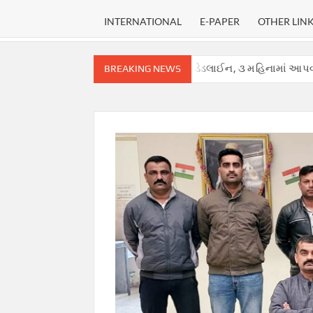
INTERNATIONAL
E-PAPER
OTHER LIN
રીમ કોર્ટે હાઈકોર્ટ માટે નક્કી કરી ડેડલાઈન, ૩ મહિનામાં આપવો પડશે ચુકાદો.
BREAKING NEWS