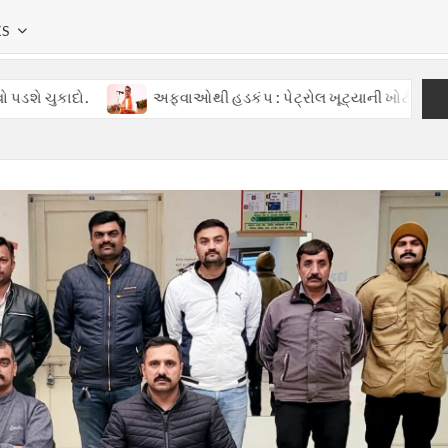
KS
અફવાઓથી હડકંપ : પેટ્રોલ ખૂટ્યાની ખોટી વાતોથી ગુજરાતમાં ગભ