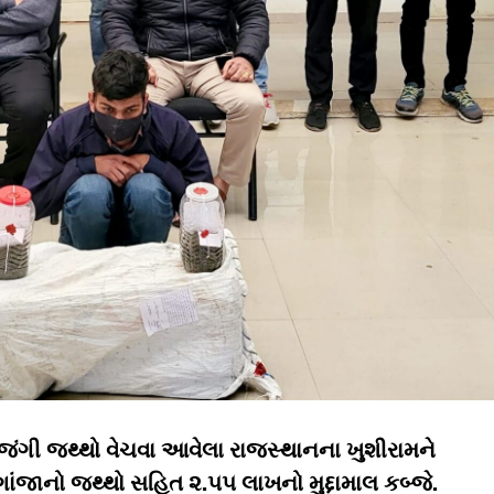
 જંગી જથ્થો વેચવા આવેલા રાજસ્થાનના ખુશીરામને
જાનો જથ્થો સહિત ૨.૫૫ લાખનો મુદ્દામાલ કબ્જે.