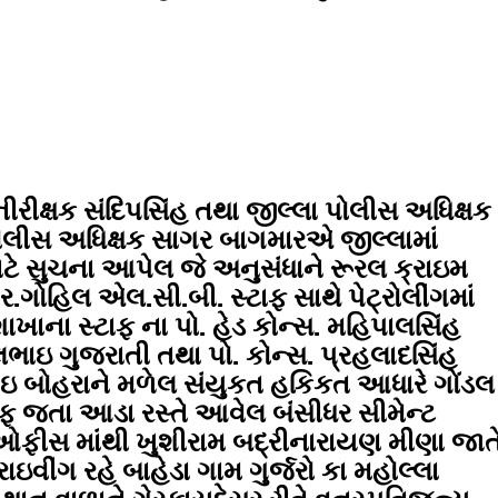
રીક્ષક સંદિપસિંહ તથા જીલ્લા પોલીસ અધિક્ષક
ોલીસ અધિક્ષક સાગર બાગમારએ જીલ્લામાં
માટે સુચના આપેલ જે અનુસંધાને રૂરલ ક્રાઇમ
ગોહિલ એલ.સી.બી. સ્ટાફ સાથે પેટ્રોલીંગમાં
ાખાના સ્ટાફ ના પો. હેડ કોન્સ. મહિપાલસિંહ
લભાઇ ગુજરાતી તથા પો. કોન્સ. પ્રહલાદસિંહ
ભાઇ બોહરાને મળેલ સંયુકત હકિકત આધારે ગોંડલ
ફ જતા આડા રસ્તે આવેલ બંસીધર સીમેન્ટ
ઓફીસ માંથી ખુશીરામ બદ્રીનારાયણ મીણા જાત
ાઇવીંગ રહે બાહેડા ગામ ગુર્જરો કા મહોલ્લા