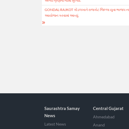
અન્ય ત્રણના નામો ખુલ્યા.
GONDAL-RAJKOT ગોંડલખાતે રાજકોટ જિલ્લા યુવા ભાજપ ના અધ્યક્
આયોજન કરવામાં આવ્યું.
Saurashtra Samay
Central Gujarat
News
Ahmedabad
Latest News
Anand