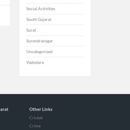
Social Activities
South Gujarat
Surat
Surendranagar
Uncategorized
Vadodara
arat
Other Links
Cricket
Crime