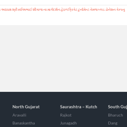
ષ શ્રી સતિષભાઈ શીંગાળા ના માર્ગદર્શન હેઠળ ક્રિકેટ ટુર્નામેન્ટ તેમજ બ્લડ ડોનેશન કેમ્પનુ
North Gujarat
Saurashtra – Kutch
South Guj
Aravalli
Rajkot
Bharuch
Banaskantha
Junagadh
Dang