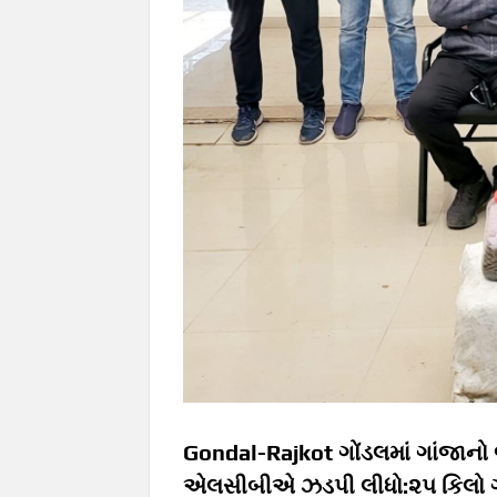
Gondal-Rajkot ગોંડલમાં ગાંજાનો
એલસીબીએ ઝડપી લીધો:૨૫ કિલો ગાં