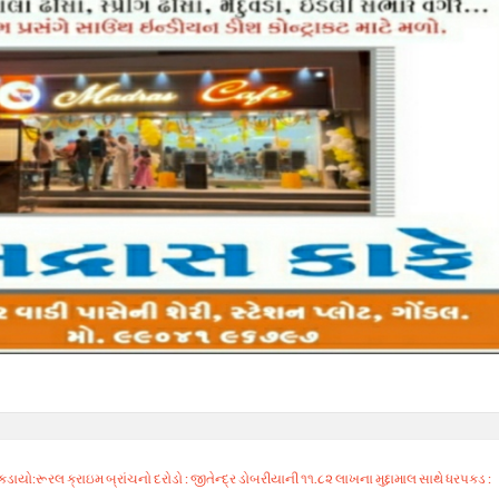
:રૂરલ ક્રાઇમ બ્રાંચનો દરોડો : જીતેન્દ્ર ડોબરીયાની ૧૧.૮૨ લાખના મુદ્દામાલ સાથે ધરપકડ :