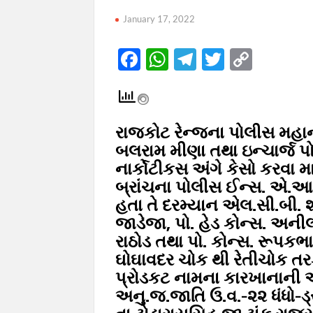
January 17, 2022
F
W
T
T
C
ac
h
el
w
o
e
at
e
itt
p
b
s
gr
er
y
રાજકોટ રેન્જના પોલીસ મહાની
o
A
a
Li
બલરામ મીણા તથા ઇન્ચાર્જ પ
o
p
m
n
નાર્કોટીકસ અંગે કેસો કરવા 
બ્રાંચના પોલીસ ઈન્સ. એ.આર.
k
p
k
હતા તે દરમ્યાન એલ.સી.બી. શ
જાડેજા, પો. હેડ કોન્સ. અની
રાઠોડ તથા પો. કોન્સ. રૂપક
ઘોઘાવદર ચોક થી રેતીચોક તર
પ્રોડકટ નામના કારખાનાની 
અનુ.જ.જાતિ ઉ.વ.-૨૨ ધંધો-ડ્ર