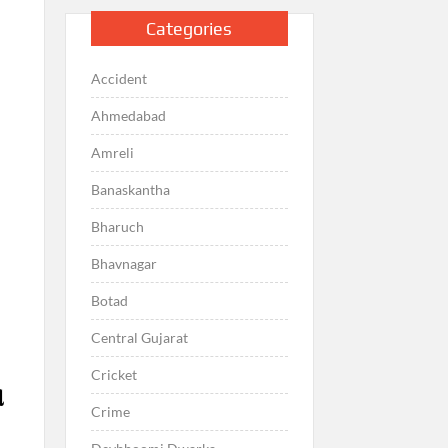
Categories
Accident
Ahmedabad
Amreli
Banaskantha
Bharuch
Bhavnagar
Botad
Central Gujarat
Cricket
ે
Crime