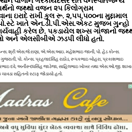
્થાન વાળાને ગેરકાયદેસર રીતે વનસ્પતિજન્ય
ાર્થનો જથ્થો વજન ૨૫ કિલોગ્રામ
ના ઇરાદે રાખી કુલ રૂ. ૨,૫૫,૫૦૦ના મુદ્દામાલ
 પો.સ્ટે ખાતે એન.ડી.પી.એસ.એકટ મુજબ ગુન્હો
ર્યવાહી કરેલ છે. પકડાયેલ શખ્સ ગાંજાનો જથ્
 હતો અને એલસીબીએ ઝડપી લીધો હતો.
 ઇન્સ. શ્રી એસ.જે.રાણા, એ.એસ.આઇ. મહેશભાઇ જાની, પો. હેડ કોન્સ.
ગુજરાતી, પો. કોન્સ. પ્રહલાદસિંહ રાઠોડ, રૂપકભાઇ બોહરા, પ્રકાશભાઇ
્દ્રભાઇ દવે, અનીરૂધ્ધસિંહ જાડેજા, સાહિલભાઇ ખોખર તથા એસ.ઓ.જી. શાખા
ભાઇ ચાવડા સહિતનો સ્ટાફ જોડાયો હતો.