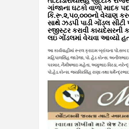
તા.ટોડારાયસિહ જી.ટાંક રાજસ
ગાંજાના ઘટકો વાળો માદક પદ
કિ.રૂ.૨,૫૦,૦૦૦નો વેચાણ કરવા
સાથે ઝડપી પાડી ગોંડલ સીટી
રજીસ્ટર કરાવી કાયદેસરની કા
લઇ ગોંડલમાં વેચવા આવ્યો
આ કાર્યવાહીમાં રૂરલ ક્રાઇમ બ્રાંચના પો.સબ
મહિપાલસિંહ જાડેજા, પો. હેડ કોન્સ. અનીલભાઇ 
પરમાર, નૈમીષભાઇ મહેતા, અમુભાઇ વિરડા, નરેન
પો.હેડ.કોન્સ. જયવિરસિંહ રાણા તથા ધર્મેન્દ્ર