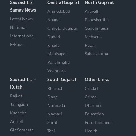
Saurashtra
Central Gujarat
North Gujarat
Samay News
Ahmedabad
Aravalli
Latest News
Anand
Banaskantha
National
Chhota Udaipur
Gandhinagar
International
Dahod
Mehsana
E-Paper
Kheda
Patan
Mahisagar
Sabarkantha
Panchmahal
Vadodara
Saurashtra –
South Gujarat
Other Links
Kutch
Bharuch
Cricket
Rajkot
Dang
Crime
Junagadh
Narmada
Dharmik
Kachchh
Navsari
Education
Amreli
Surat
Entertainment
Gir Somnath
Tapi
Health