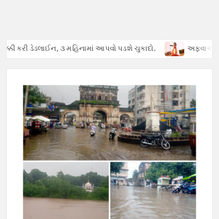
ક્કી કરી ડેડલાઈન, ૩ મહિનામાં આપવો પડશે ચુકાદો.
અફવાઓથી હડકંપ 