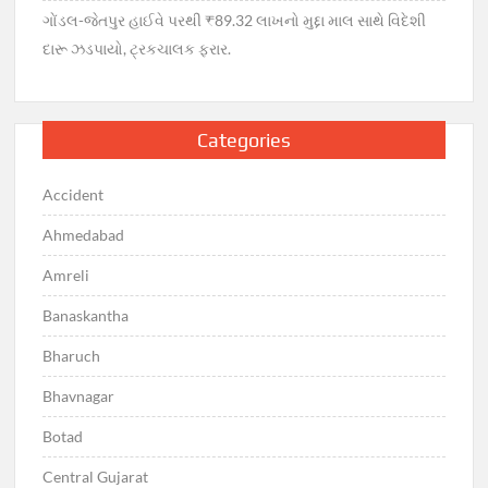
ગોંડલ-જેતપુર હાઈવે પરથી ₹89.32 લાખનો મુદ્દા માલ સાથે વિદેશી
દારૂ ઝડપાયો, ટ્રકચાલક ફરાર.
Categories
Accident
Ahmedabad
Amreli
Banaskantha
Bharuch
Bhavnagar
Botad
Central Gujarat