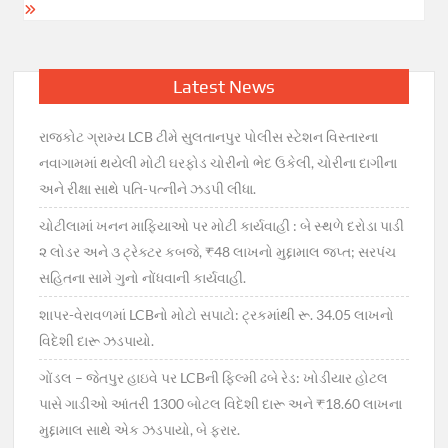
Latest News
રાજકોટ ગ્રામ્ય LCB ટીમે સુલતાનપુર પોલીસ સ્ટેશન વિસ્તારના
નવાગામમાં થયેલી મોટી ઘરફોડ ચોરીનો ભેદ ઉકેલી, ચોરીના દાગીના
અને રીક્ષા સાથે પતિ-પત્નીને ઝડપી લીધા.
ચોટીલામાં ખનન માફિયાઓ પર મોટી કાર્યવાહી : બે સ્થળે દરોડા પાડી
૨ લોડર અને ૩ ટ્રેક્ટર કબજે, ₹48 લાખનો મુદ્દામાલ જપ્ત; સરપંચ
સહિતના સામે ગુનો નોંધવાની કાર્યવાહી.
શાપર-વેરાવળમાં LCBનો મોટો સપાટો: ટ્રકમાંથી રૂ. 34.05 લાખનો
વિદેશી દારૂ ઝડપાયો.
ગોંડલ – જેતપુર હાઇવે પર LCBની ફિલ્મી ઢબે રેડ: ખોડીયાર હોટલ
પાસે ગાડીઓ આંતરી 1300 બોટલ વિદેશી દારૂ અને ₹18.60 લાખના
મુદ્દામાલ સાથે એક ઝડપાયો, બે ફરાર.