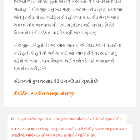
o
p
m
n
દ્રશ્યો જોવા મળ્યા હતા અને 1 કલાકમાં 1 ઇંચ વરસાદ પડી
ગયો હતો ધોરાજીના મુખ્ય ગણાતા સ્ટેશન રોડ ત્રણ દરવાજા
k
p
k
જેતપુર રોડ પોસ્ટ ઓફિસ રોડ હોકળા કાંઠા રોડ મેન બજાર
ચકલા ચોક જન્માષ્ટમી મેળા ગ્રાઉન્ડ નદી બજાર વિગેરે
વિસ્તારોમાં રોડ ઉપર પાણી પાણી થઇ ગયું હતું
ધોરાજીના ખેડૂતો તેમજ આમ જનતા એ મેઘરાજાને પ્રાર્થના
કરી હતી કે હવે તો ખમૈયા કરો જો આજ રીતે વરસાદ ચાલુ
રહેશે તો તમામ પાક નિષ્ફળ થઈ જશે જે માટે ભગવાનને
પ્રાર્થના કરી હતી
સીઝનનો કુલ વરસાદ 43 ઇંચ નોંધાઈ ચૂક્યો છે
રીપોર્ટર:- સકલૈન ગરાણા. ધોરાજી
Post
વાહન ચોરીના ગુનામાં નાસતા-ફરતા આરોપીને દબોચી લેતી ધોરાજી પોલીસ.
navigation
JETPUR-RAJKOT જેતપુર તાલુકાના તલાટી મંત્રીઓની હડતાળ: તાલુકાના તમામ
તલાટીઓ આજે માસ સીએલ પર પડતર માંગોને લઈને વિરોધ,