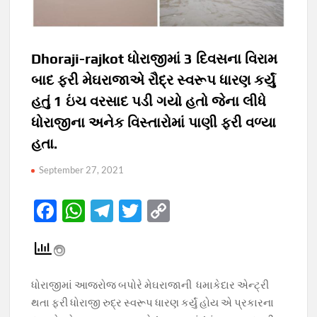
Dhoraji-rajkot ધોરાજીમાં 3 દિવસના વિરામ
બાદ ફરી મેઘરાજાએ રૌદ્ર સ્વરૂપ ધારણ કર્યું
હતું 1 ઇંચ વરસાદ પડી ગયો હતો જેના લીધે
ધોરાજીના અનેક વિસ્તારોમાં પાણી ફરી વળ્યા
હતા.
September 27, 2021
F
W
T
T
C
ac
h
el
w
o
e
at
e
itt
p
b
s
gr
er
y
ધોરાજીમાં આજરોજ બપોરે મેઘરાજાની ધમાકેદાર એન્ટ્રી
o
A
a
Li
થતા ફરી ધોરાજી રુદ્ર સ્વરૂપ ધારણ કર્યું હોય એ પ્રકારના