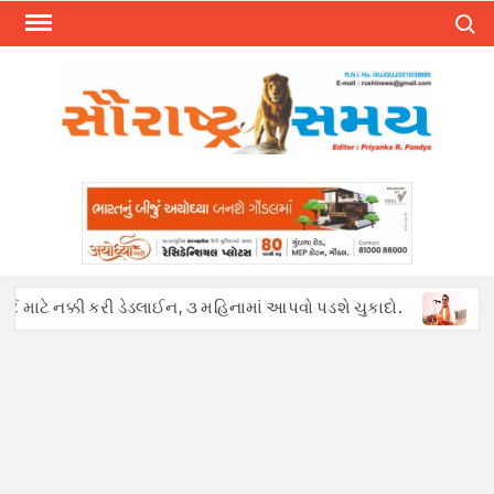
Skip
Search
to
content
માટે નક્કી કરી ડેડલાઈન, ૩ મહિનામાં આપવો પડશે ચુકાદો.
અફવાઓથી હ