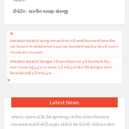
રીપોર્ટર:- સકલૈન ગરાણા. ધોરાજી
Post
DHORAJI-RAJKOT ધોરાજી પંથકમાં છેલ્લા બે દિવસથી મેઘરાજાએ વિરામ લીધા
navigation
બાદ અચાનક જ આજરોજ ભારે બફારા બાદ મેઘરાજાએ ધમાકેદાર એન્ટ્રી કરતાં બે
કલાકમાં ચાર ઇંચ વરસાદ.
DHORAJI-RAJKOT ધોરાજીમાં 3 દિવસના વિરામ બાદ ફરી મેઘરાજાએ રૌદ્ર
સ્વરૂપ ધારણ કર્યું હતું 1 ઇંચ વરસાદ પડી ગયો હતો જેના લીધે ધોરાજીના અનેક
વિસ્તારોમાં પાણી ફરી વળ્યા હતા.
Latest News
રાજકોટ ગ્રામ્ય LCB ટીમે સુલતાનપુર પોલીસ સ્ટેશન વિસ્તારના
નવાગામમાં થયેલી મોટી ઘરફોડ ચોરીનો ભેદ ઉકેલી, ચોરીના દાગીના