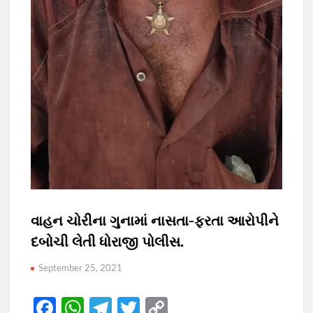
વાહન ચોરીના ગુનામાં નાસતા-ફરતા આરોપીને
દબોચી લેતી ધોરાજી પોલીસ.
September 25, 2021
F
W
T
T
C