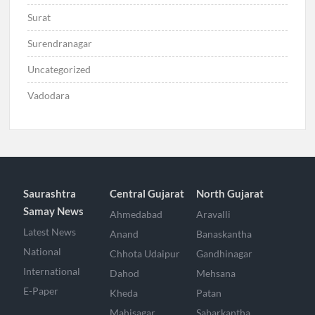
Surat
Surendranagar
Uncategorized
Vadodara
Saurashtra
Central Gujarat
North Gujarat
Samay News
Ahmedabad
Aravalli
Latest News
Anand
Banaskantha
National
Chhota Udaipur
Gandhinagar
International
Dahod
Mehsana
E-Paper
Kheda
Patan
Mahisagar
Sabarkantha