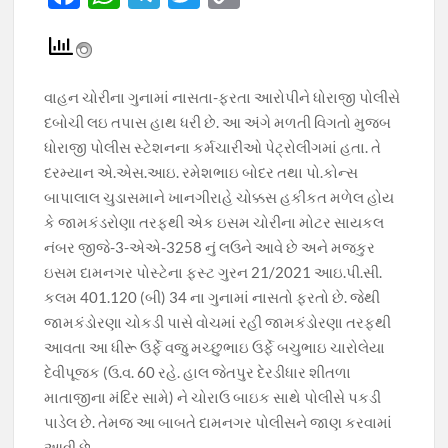
ac
h
el
w
o
e
at
e
itt
p
b
s
gr
er
y
વાહન ચોરીના ગુનામાં નાસતા-ફરતા આરોપીને ધોરાજી પોલીસે
o
A
a
Li
દબોચી લઇ તપાસ હાથ ધરી છે. આ અંગે મળતી વિગતો મુજબ
o
p
m
n
ધોરાજી પોલીસ સ્ટેશનના કર્મચારીઓ પેટ્રોલીંગમાં હતા. તે
દરમ્યાન એ.એસ.આઇ. રમેશભાઇ બોદર તથા પો.કોન્સ
k
p
k
બાપાલાલ ચુડાસમાને ખાનગીરાહે ચોક્કસ હકીકત મળેલ હોય
કે જામકંડરોણા તરફથી એક ઇસમ ચોરીના મોટર સાયકલ
નંબર જીજે-3-એએ-3258 નું લઉને આવે છે અને મજકુર
ઇસમ દામનગર પોસ્ટેના ફસ્ટ ગુરન 21/2021 આઇ.પી.સી.
કલમ 401.120 (બી) 34 ના ગુનામાં નાસતો ફરતો છે. જેથી
જામકંડોરણા ચોકડી પાસે વોચમાં રહી જામકંડોરણા તરફથી
આવતા આ ધીરૂ ઉર્ફે વજુ મચ્છુભાઇ ઉર્ફે બચુભાઇ ચારોલેયા
દેવીપૂજક (ઉ.વ. 60 રહે. હાલ જેતપુર દેરડીધાર શીતળા
માતાજીના મંદિર સામે) ને ચોરાઉ બાઇક સાથે પોલીસે પકડી
પાડેલ છે. તેમજ આ બાબતે દામનગર પોલીસને જાણ કરવામાં
આવી છે