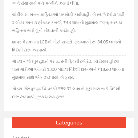
અને રીક્ષા સાથે પતિ-પત્નીને ઝડપી લીધા.
ચોટીલામાં ખનન માફિયાઓ પર મોટી કાર્યવાહી : બે સ્થળે દરોડા પાડી
૨ લોડર અને ૩ ટ્રેક્ટર કબજે, ₹48 લાખનો મુદ્દામાલ જપ્ત; સરપંચ
સહિતના સામે ગુનો નોંધવાની કાર્યવાહી.
શાપર-વેરાવળમાં LCBનો મોટો સપાટો: ટ્રકમાંથી રૂ. 34.05 લાખનો
વિદેશી દારૂ ઝડપાયો.
ગોંડલ – જેતપુર હાઇવે પર LCBની ફિલ્મી ઢબે રેડ: ખોડીયાર હોટલ
પાસે ગાડીઓ આંતરી 1300 બોટલ વિદેશી દારૂ અને ₹18.60 લાખના
મુદ્દામાલ સાથે એક ઝડપાયો, બે ફરાર.
ગોંડલ-જેતપુર હાઈવે પરથી ₹89.32 લાખનો મુદ્દા માલ સાથે વિદેશી
દારૂ ઝડપાયો, ટ્રકચાલક ફરાર.
Categories
Accident