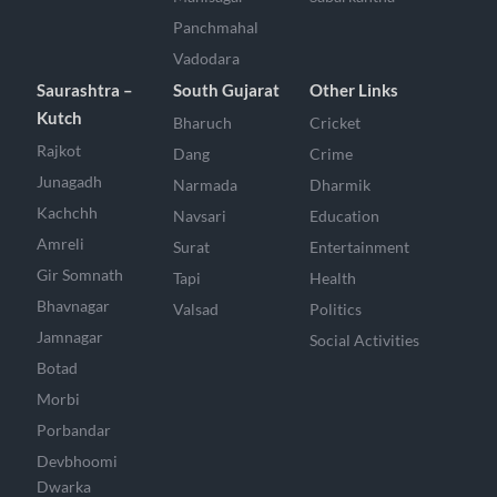
Panchmahal
Vadodara
Saurashtra –
South Gujarat
Other Links
Kutch
Bharuch
Cricket
Rajkot
Dang
Crime
Junagadh
Narmada
Dharmik
Kachchh
Navsari
Education
Amreli
Surat
Entertainment
Gir Somnath
Tapi
Health
Bhavnagar
Valsad
Politics
Jamnagar
Social Activities
Botad
Morbi
Porbandar
Devbhoomi
Dwarka