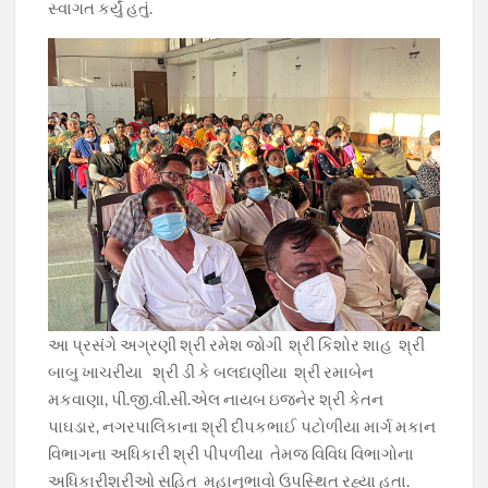
સ્વાગત કર્યું હતું.
આ પ્રસંગે અગ્રણી શ્રી રમેશ જોગી શ્રી કિશોર શાહ શ્રી
બાબુ ખાચરીયા શ્રી ડી કે બલદાણીયા શ્રી રમાબેન
મકવાણા, પી.જી.વી.સી.એલ નાયબ ઇજનેર શ્રી કેતન
પાઘડાર, નગરપાલિકાના શ્રી દીપકભાઈ પટોળીયા માર્ગ મકાન
વિભાગના અધિકારી શ્રી પીપળીયા તેમજ વિવિધ વિભાગોના
અધિકારીશ્રીઓ સહિત મહાનુભાવો ઉપસ્થિત રહ્યા હતા.