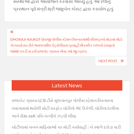
સસ્થાઓ દ્વારા આયોજન કરવામાં આવ્યું હતું. આ રેલીનું
પ્રસ્થાન પૂર્વ મંત્રી શ્રી જશુબેન કોરાટ દ્વારા કરાયેલ હતું.
Post
DHORAJI-RAJKOT ધોરાજી પોલીસ સ્ટેશન વિસ્તારમાંથી સૌરાષ્ટ્રનો મોટામાં મોટો
navigation
ગેરકાયદેસર રીતે જવલનશીલ પેટ્રોલીયમ પ્રવાહી મીકસીંગ કરેલનો ઇંધણનો
જથ્થો પકડી પાડતી રાજકોટ ગ્રામ્ય એસ.ઓ.જી.બ્રાંચ.
NEXT POST
Latest News
રાજકોટ ગ્રામ્ય LCB ટીમે સુલતાનપુર પોલીસ સ્ટેશન વિસ્તારના
નવાગામમાં થયેલી મોટી ઘરફોડ ચોરીનો ભેદ ઉકેલી, ચોરીના દાગીના
અને રીક્ષા સાથે પતિ-પત્નીને ઝડપી લીધા.
ચોટીલામાં ખનન માફિયાઓ પર મોટી કાર્યવાહી : બે સ્થળે દરોડા પાડી