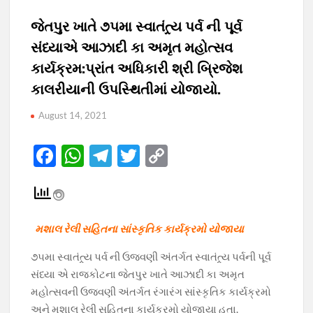
જેતપુર ખાતે ૭૫મા સ્વાતંત્ર્ય પર્વ ની પૂર્વ
સંધ્યાએ આઝાદી કા અમૃત મહોત્સવ
કાર્યક્રમ:પ્રાંત અધિકારી શ્રી બ્રિજેશ
કાલરીયાની ઉપસ્થિતીમાં યોજાયો.
August 14, 2021
F
W
T
T
C
ac
h
el
w
o
e
at
e
itt
p
b
s
gr
er
y
મશાલ રેલી સહિતના સાંસ્કૃતિક કાર્યક્રમો યોજાયા
o
A
a
Li
૭૫મા સ્વાતંત્ર્ય પર્વ ની ઉજવણી અંતર્ગત સ્વાતંત્ર્ય પર્વની પૂર્વ
o
p
m
n
સંધ્યા એ રાજકોટના જેતપુર ખાતે આઝાદી કા અમૃત
k
p
k
મહોત્સવની ઉજવણી અંતર્ગત રંગારંગ સાંસ્કૃતિક કાર્યક્રમો
અને મશાલ રેલી સહિતના કાર્યક્રમો યોજાયા હતા.