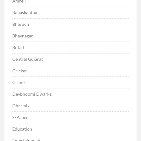
Amreli
Banaskantha
Bharuch
Bhavnagar
Botad
Central Gujarat
Cricket
Crime
Devbhoomi Dwarka
Dharmik
E-Paper
Education
Entertainment