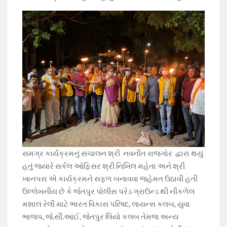
સમગ્ર કાર્યક્રમનું સંચાલન શ્રી નવનીત રાજગોર દ્વારા થયું
હતું જયારે સર્કલ ઓફિસર શ્રી નિખિલ મહેતા અને શ્રી
ખાનપરા એ કાર્યક્રમને સફળ બનાવવા જહેમત ઉઠાવી હતી
ઉલ્લેખનીય છે કે જેતપુર પોલીસ પરેડ ગ્રાઉન્ડ થી નીકળેલ
મશાલ રેલી માટે ભારત વિકાસ પરિષદ, લાયન્સ કલબ, યુવા
ભાજપ, જે.સી.આઈ, જેતપુર લિયો કલબ તેમજ અન્ય