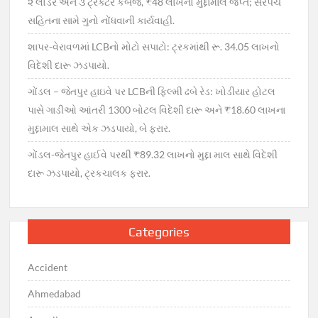
૨ લોડર અને ૩ ટ્રેક્ટર કબજે, ₹48 લાખનો મુદ્દામાલ જપ્ત; સરપંચ
સહિતના સામે ગુનો નોંધવાની કાર્યવાહી.
શાપર-વેરાવળમાં LCBનો મોટો સપાટો: ટ્રકમાંથી રૂ. 34.05 લાખનો
વિદેશી દારૂ ઝડપાયો.
ગોંડલ – જેતપુર હાઇવે પર LCBની ફિલ્મી ઢબે રેડ: ખોડીયાર હોટલ
પાસે ગાડીઓ આંતરી 1300 બોટલ વિદેશી દારૂ અને ₹18.60 લાખના
મુદ્દામાલ સાથે એક ઝડપાયો, બે ફરાર.
ગોંડલ-જેતપુર હાઈવે પરથી ₹89.32 લાખનો મુદ્દા માલ સાથે વિદેશી
દારૂ ઝડપાયો, ટ્રકચાલક ફરાર.
Categories
Accident
Ahmedabad