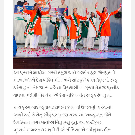
આ પ્રસંગે મોંઘીબા ગર્લ્સ સ્કૂલ અને ગર્લ્સ સ્કૂલ જેતપુરની
બાળાઓ એ દેશ ભક્તિ ગીત અને સાંસ્કૃતિક કાર્યક્રમો રજૂ
કરેલ હતા તેમજ સાવલિયા પ્રિયાંશી ના ગ્રુપ તેમજ પ્રતીક
વાધેલા, જોશી પ્રિયંકા એ દેશ ભક્તિ ગીત રજૂ કરેલ હતા.
કાર્યક્રમ બાદ જૂનાગઢ રાજ્ય કક્ષા ની ઉજવણી કરવામાં
આવી રહી છે તેનું સીધું પ્રસારણ કરવામાં આવ્યું હતું જેને
ઉપસ્થિત નગરજનોએ નિહાળ્યું હતું. આ કાર્યક્રમ
પ્રસંગે મામલતદાર શ્રી ડી એ ગીનિયાં એ સર્વેનું શાબ્દીક