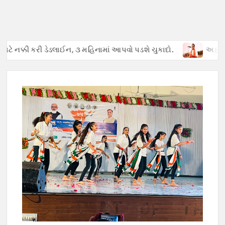
ક્કી કરી ડેડલાઈન, ૩ મહિનામાં આપવો પડશે ચુકાદો.
અફવાઓથી હડકંપ 