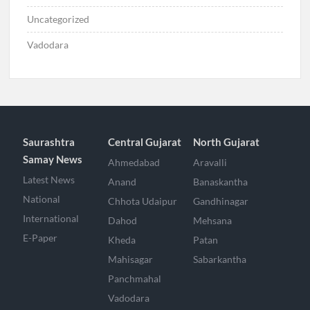
Uncategorized
Vadodara
Saurashtra
Central Gujarat
North Gujarat
Samay News
Ahmedabad
Aravalli
Latest News
Anand
Banaskantha
National
Chhota Udaipur
Gandhinagar
International
Dahod
Mehsana
E-Paper
Kheda
Patan
Mahisagar
Sabarkantha
Panchmahal
Vadodara