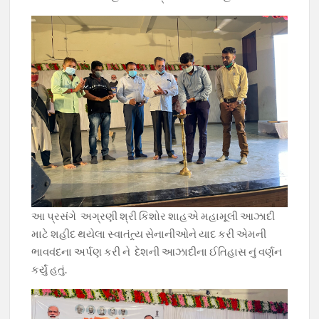
આ પ્રસંગે અગ્રણી શ્રી કિશોર શાહએ મહામૂલી આઝાદી
માટે શહીદ થયેલા સ્વાતંત્ર્ય સેનાનીઓને યાદ કરી એમની
ભાવવંદના અર્પણ કરી ને દેશની આઝાદીના ઈતિહાસ નું વર્ણન
કર્યું હતું.