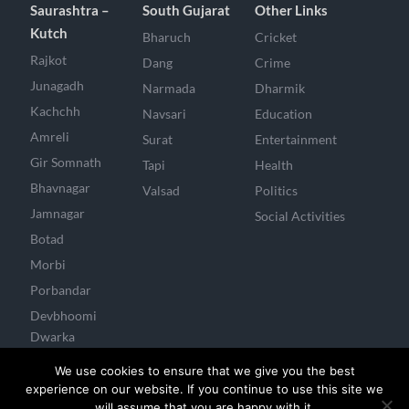
Saurashtra –
South Gujarat
Other Links
Kutch
Bharuch
Cricket
Rajkot
Dang
Crime
Junagadh
Narmada
Dharmik
Kachchh
Navsari
Education
Amreli
Surat
Entertainment
Gir Somnath
Tapi
Health
Bhavnagar
Valsad
Politics
Jamnagar
Social Activities
Botad
Morbi
Porbandar
Devbhoomi
Dwarka
Surendranagar
We use cookies to ensure that we give you the best
experience on our website. If you continue to use this site we
will assume that you are happy with it.