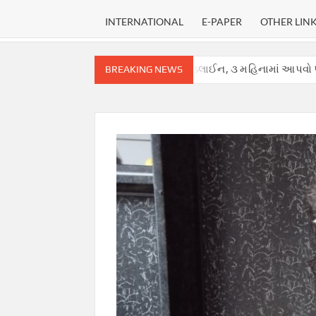
INTERNATIONAL
E-PAPER
OTHER LIN
્ટ માટે નક્કી કરી ડેડલાઈન, ૩ મહિનામાં આપવો પડશે ચુકાદો.
અફવાઓથી
BREAKING NEWS