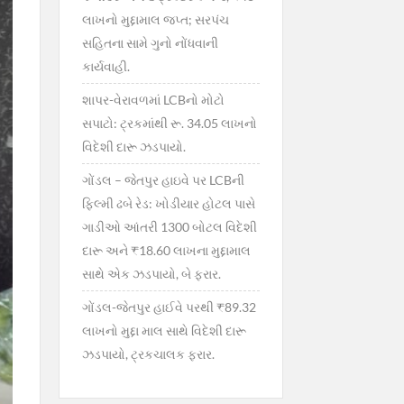
લાખનો મુદ્દામાલ જપ્ત; સરપંચ
સહિતના સામે ગુનો નોંધવાની
કાર્યવાહી.
શાપર-વેરાવળમાં LCBનો મોટો
સપાટો: ટ્રકમાંથી રૂ. 34.05 લાખનો
વિદેશી દારૂ ઝડપાયો.
ગોંડલ – જેતપુર હાઇવે પર LCBની
ફિલ્મી ઢબે રેડ: ખોડીયાર હોટલ પાસે
ગાડીઓ આંતરી 1300 બોટલ વિદેશી
દારૂ અને ₹18.60 લાખના મુદ્દામાલ
સાથે એક ઝડપાયો, બે ફરાર.
ગોંડલ-જેતપુર હાઈવે પરથી ₹89.32
લાખનો મુદ્દા માલ સાથે વિદેશી દારૂ
ઝડપાયો, ટ્રકચાલક ફરાર.