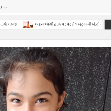
KS
 હડકંપ : પેટ્રોલ ખૂટ્યાની ખોટી વાતોથી ગુજરાતમાં ગભરાટ, સરકારની ત