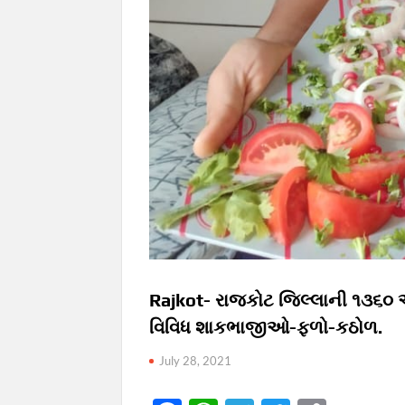
Rajkot- રાજકોટ જિલ્લાની ૧૩૬
વિવિધ શાકભાજીઓ-ફળો-કઠોળ.
July 28, 2021