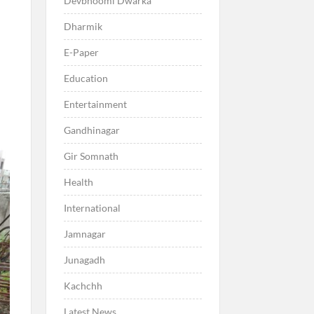
Devbhoomi Dwarka
Dharmik
E-Paper
Education
Entertainment
Gandhinagar
Gir Somnath
Health
International
Jamnagar
Junagadh
Kachchh
Latest News