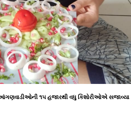
૦ આંગણવાડીઓની ૧૫ હજારથી વધુ કિશોરીઓએ સજાવ્યા