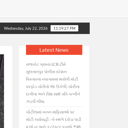
ાત્કાલિક સ્પષ્ટતા : જથ્થો પૂરતો છે, અફવાઓથી દૂર રહો” — નાયબ મુખ્ય
Wednesday, July 22, 2026
11:19:29 PM
Latest News
રાજકોટ ગ્રામ્ય LCB ટીમે
સુલતાનપુર પોલીસ સ્ટેશન
વિસ્તારના નવાગામમાં થયેલી મોટી
ઘરફોડ ચોરીનો ભેદ ઉકેલી, ચોરીના
દાગીના અને રીક્ષા સાથે પતિ-પત્નીને
ઝડપી લીધા.
ચોટીલામાં ખનન માફિયાઓ પર
મોટી કાર્યવાહી : બે સ્થળે દરોડા પાડી
૨ લોડર અને ૩ ટ્રેક્ટર કબજે, ₹48