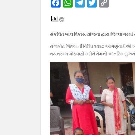
F
W
T
T
C
ac
h
el
w
o
e
at
e
itt
p
b
s
gr
er
y
સંકલિત બાલ વિકાસ યોજના દ્વારા જિલ્લાભરમાં
o
A
a
Li
રાજકોટ જિલ્લાની વિવિધ ૧૩૬૦ આંગણવાડીઓ ખા
o
p
m
n
નયનરમ્ય ગોઠવણી કરીને તેમની આંતરિક સુઝન
k
p
k