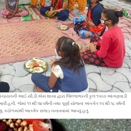
 પંચાયતની આઈ.સી.ડી.એસ શાખા દ્વારા જિલ્લાભરની કુલ ૧૫૬૦ આંગણવાડી
 હતી. જેમાં ૧૧ થી ૧૪ વર્ષની તથા પૂર્ણા
યોજના અંતર્ગત ૧૫ થી ૧૮ વર્ષની
જી
,
કઠોળમાંથી આકર્ષક સલાડ બનાવવામાં આવ્યું હતું.