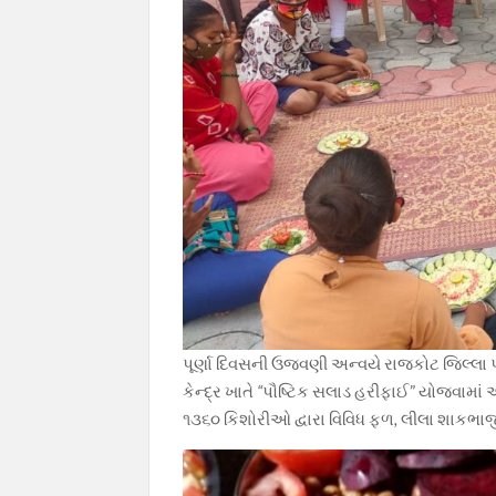
પૂર્ણા દિવસની ઉજવણી અન્વયે રાજકોટ જિલ્લા
કેન્દ્ર ખાતે
“
પૌષ્ટિક સલાડ હરીફાઈ” યોજવામાં આવી
૧૩૬૦ કિશોરીઓ દ્વારા વિવિધ ફળ
,
લીલા શાકભા