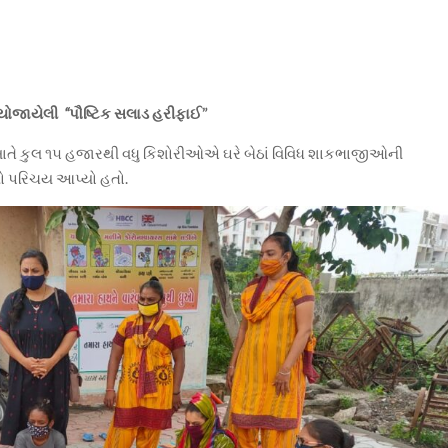
 યોજાયેલી
“
પૌષ્ટિક સલાડ હરીફાઈ”
તે કુલ ૧૫ હજારથી વધુ કિશોરીઓએ ઘરે બેઠાં વિવિધ શાકભાજીઓની
ો પરિચય આપ્યો હતો.