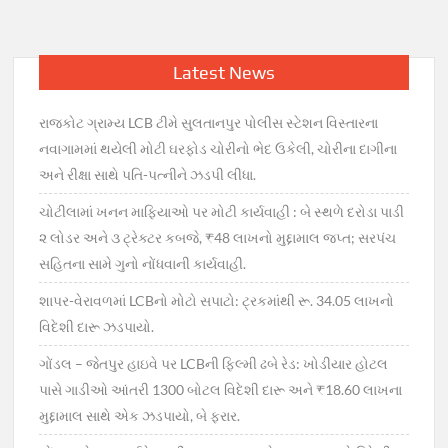
Latest News
રાજકોટ ગ્રામ્ય LCB ટીમે સુલતાનપુર પોલીસ સ્ટેશન વિસ્તારના
નવાગામમાં થયેલી મોટી ઘરફોડ ચોરીનો ભેદ ઉકેલી, ચોરીના દાગીના
અને રીક્ષા સાથે પતિ-પત્નીને ઝડપી લીધા.
ચોટીલામાં ખનન માફિયાઓ પર મોટી કાર્યવાહી : બે સ્થળે દરોડા પાડી
૨ લોડર અને ૩ ટ્રેક્ટર કબજે, ₹48 લાખનો મુદ્દામાલ જપ્ત; સરપંચ
સહિતના સામે ગુનો નોંધવાની કાર્યવાહી.
શાપર-વેરાવળમાં LCBનો મોટો સપાટો: ટ્રકમાંથી રૂ. 34.05 લાખનો
વિદેશી દારૂ ઝડપાયો.
ગોંડલ – જેતપુર હાઇવે પર LCBની ફિલ્મી ઢબે રેડ: ખોડીયાર હોટલ
પાસે ગાડીઓ આંતરી 1300 બોટલ વિદેશી દારૂ અને ₹18.60 લાખના
મુદ્દામાલ સાથે એક ઝડપાયો, બે ફરાર.