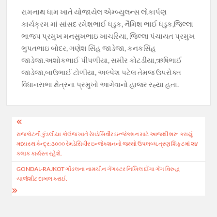
રામનાથ ધામ ખાતે યોજાયેલ એમ્બ્યુલન્સ લોકાર્પણ
કાર્યક્રમ માં સાંસદ રમેશભાઈ ધડુક, નૈમિશ ભાઈ ધડુક,જિલ્લા
ભાજપ પ્રમુખ મનસુખભાઇ ખાચરિયા, જિલ્લા પંચાયત પ્રમુખ
ભુપતભાઇ બોદર, ગણેશ સિંહ જાડેજા, કનકસિંહ
જાડેજા.અશોકભાઈ પીપળીયા, સમીર કોટડીયા,ઋષિભાઈ
જાડેજા,બાઉભાઈ ટોળીયા, અલ્પેશ પટેલ તેમજ ઉપરોક્ત
વિધાનસભા ક્ષેત્રના પ્રમુખો આગેવાનો હાજર રહ્યા હતા.
Post
રાજકોટની કુંડલીયા કોલેજ ખાતે રેમડેસિવીર ઇન્જેક્શન માટે આજથી શરૂ કરાયું
navigation
મધ્યસ્થ કેન્દ્ર:૩૦૦૦ રેમડેસિવીર ઇન્જેક્શનનો જથ્થો ઉપલબ્ધ.ત્રણ શિફ્ટમાં ૨૪
કલાક કાર્યરત રહેશે.
GONDAL-RAJKOT ગોંડલના નામચીન ગેંગસ્ટર નિખિલ દોંગા ગેંગ વિરુદ્ધ
ચાર્જશીટ દાખલ કરાઈ.