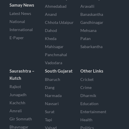
Samay News
Ahmedabad
Aravalli
Latest News
Anand
Banaskantha
National
Chhota Udaipur
Gandhinagar
International
Dahod
Mehsana
E-Paper
Kheda
Patan
Mahisagar
Sabarkantha
Panchmahal
Vadodara
Saurashtra –
South Gujarat
Other Links
Kutch
Bharuch
Cricket
Rajkot
Dang
Crime
Junagadh
Narmada
Dharmik
Kachchh
Navsari
Education
Amreli
Surat
Entertainment
Gir Somnath
Tapi
Health
Bhavnagar
Valsad
Politics