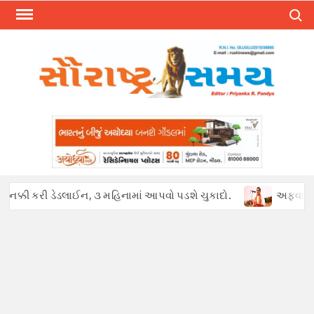
Skip
Search
to
content
ક્કી કરી ડેડલાઈન, ૩ મહિનામાં આપવો પડશે ચુકાદો.
અફવાઓથી હડકંપ :