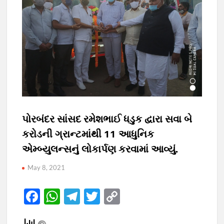
પોરબંદર સાંસદ રમેશભાઈ ધડુક દ્વારા સવા બે
કરોડની ગ્રાન્ટમાંથી 11 આધુનિક
એમ્બ્યુલન્સનું લોકાર્પણ કરવામાં આવ્યું.
May 8, 2021
F
W
T
T
C
ac
h
el
w
o