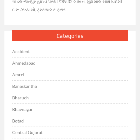
ગોંડલ-જેતપુર હાઈવે પરથી ₹89.32 લાખનો મુદ્દા માલ સાથે વિદેશી
દારૂ ઝડપાયો, ટ્રકચાલક ફરાર.
Categories
Accident
Ahmedabad
Amreli
Banaskantha
Bharuch
Bhavnagar
Botad
Central Gujarat