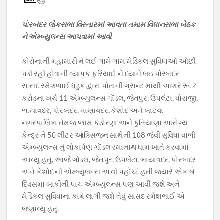
e
at
e
itt
p
b
s
gr
er
y
પોરબંદર લોકસભા વિસ્તારમાં આવતા તમામ વિધાનસભા બેઠક
o
A
a
Li
ને એમ્બ્યુલન્સ આપવામાં આવી
o
p
m
n
કોરોનાની મહામારી ને લઈ ગામે ગામ મેડિકલ સુવિધાઓ ઓછી
k
p
k
પડી રહી હોવાની વ્યાપક ફરિયાદો ને ધ્યાને લઇ પોરબંદર
સાંસદ રમેશભાઈ ધડુક દ્વારા પોતાની ગ્રાન્ટ માંથી આશરે રૂ. 2
કરોડના ખર્ચે 11 એમ્બ્યુલન્સ ગોંડલ, જેતપુર, ઉપલેટા, ધોરાજી,
ભાયાવદર, પોરબંદર, માણાવદર, કેશોદ અને બાટવા
નગરપાલિકા તેમજ જામ કંડોરણા અને કુતિયાણા આરોગ્ય
કેન્દ્ર ને 50 લીટર ઓક્સિજન સાથેની 108 જેવી સુવિધા વાળી
એમ્બ્યુલન્સ નું લોકાર્પણ ગોંડલ રમાનાથ ધામ ખાતે કરવામાં
આવ્યું હતું, આજે ગોંડલ, જેતપુર, ઉપલેટા, ભાયાવદર, પોરબંદર
અને કેશોદ ની એમ્બ્યુલન્સ આવી પહોંચી હતી જ્યારે એક બે
દિવસમાં બાકીની પાંચ એમ્બ્યુલન્સ પણ આવી જશે અને
મેડિકલ સુવિધાના કામે લાગી જશે તેવું સાંસદ રમેશભાઈ એ
જણાવ્યું હતું.