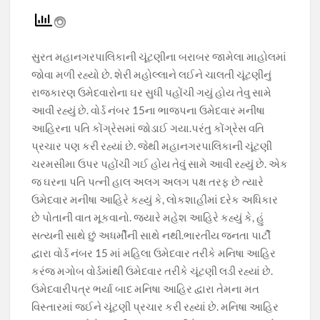
ac
h
el
w
o
e
at
e
itt
p
b
s
gr
er
y
સુરત મહાનગરપાલિકાની ચૂંટણીના બરાબર જામેલા માહોલમાં
o
A
a
Li
જોવા મળી રહ્યો છે. શેરી મહોલ્લાને લઈને ચાલતી ચૂંટણીનું
o
p
m
n
રાજકારણ ઉમેદવારોના ઘર સુધી પહોંચી ગયું હોય તેવુ સામે
આવી રહ્યું છે. વોર્ડ નંબર 15ના ભાજપના ઉમેદવાર મનીષા
k
p
k
આહિરના પતિ કોંગ્રેસમાં જોડાઈ ગયા.પરંતુ કોંગ્રેસ વતિ
પ્રચાર પણ કરી રહ્યાં છે. જેથી મહાનગરપાલિકાની ચૂંટણી
ચરમસીમા ઉપર પહોંચી ગઈ હોય તેવું સામે આવી રહ્યું છે. એક
જ ઘરના પતિ પત્ની હાલ અલગ અલગ પક્ષ તરફ છે ત્યારે
ઉમેદવાર મનીષા આહિરે કહ્યું કે, લોકશાહીમાં દરેક અધિકાર
છે પોતાની વાત મૂકવાનો. જ્યારે મહેશ આહિરે કહ્યું કે, હું
સત્યની સાથે છું અધર્મીની સાથે નથી.ભારતીય જનતા પાર્ટી
દ્વારા વોર્ડ નંબર 15 માં મહિલા ઉમેદવાર તરીકે મનિષા આહિર
કરંજ મગોબ વોર્ડમાંથી ઉમેદવાર તરીકે ચૂંટણી લડી રહ્યાં છે.
ઉમેદવારીપત્ર ભર્યા બાદ મનિષા આહિર દ્વારા તેમના મત
વિસ્તારમાં જઈને ચૂંટણી પ્રચાર કરી રહ્યાં છે. મનિષા આહિર