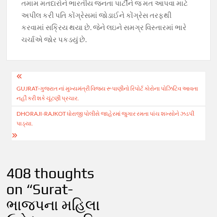
તમામ મતદારોને ભારતીય જનતા પાર્ટીને જ મત આપવા માટે
અપીલ કરી પતિ કોંગ્રેસમાં જોડાઈને કોંગ્રેસ તરફથી
કરવામાં સક્રિય થયા છે. જેને લઇને સમગ્ર વિસ્તારમાં ભારે
ચર્ચાએ જોર પકડયું છે.
Post
GUJRAT-ગુજરાત નાં મુખ્યમંત્રી વિજય રૂપાણીનો રિપોર્ટ કોરોના પોઝિટિવ આવતા
navigation
નહીં કરી શકે ચૂંટણી પ્રચાર.
DHORAJI-RAJKOT ધોરાજી પોલીસે જાહેરમાં જુગાર રમતા પાંચ શખ્સોને ઝડપી
પાડ્યા.
408 thoughts
on “
Surat-
ભાજપના મહિલા