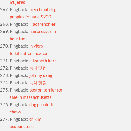
mujeres
Pingback:
french bulldog
puppies for sale $200
Pingback:
lilac frenchies
Pingback:
hairdresser in
houston
Pingback:
in vitro
fertilization mexico
Pingback:
elizabeth kerr
Pingback:
늑대닷컴
Pingback:
johnny dang
Pingback:
늑대닷컴
Pingback:
boston terrier for
sale in massachusetts
Pingback:
dog probiotic
chews
Pingback:
dr kim
acupuncture