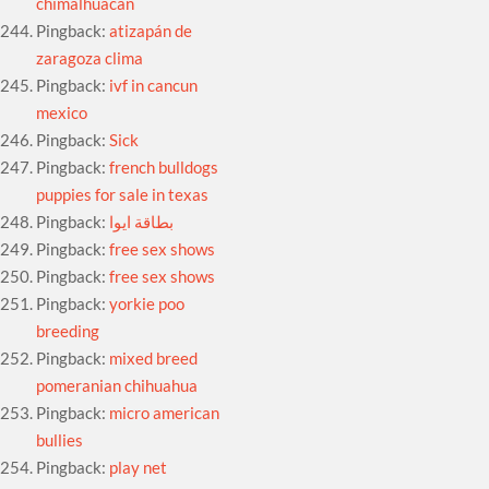
chimalhuacan
Pingback:
atizapán de
zaragoza clima
Pingback:
ivf in cancun
mexico
Pingback:
Sick
Pingback:
french bulldogs
puppies for sale in texas
Pingback:
بطاقة ايوا
Pingback:
free sex shows
Pingback:
free sex shows
Pingback:
yorkie poo
breeding
Pingback:
mixed breed
pomeranian chihuahua
Pingback:
micro american
bullies
Pingback:
play net