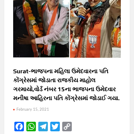
Surat-ભાજપના મહિલા ઉમેદવારના પતિ
કોંગ્રેસમાં જોડાતા રાજકીય માહોલ
ગરમાયો,વોર્ડ નંબર 15ના ભાજપના ઉમેદવાર
મનીષા આહિરના પતિ કોંગ્રેસમાં જોડાઈ ગયા.
February 15, 2021
F
W
T
T
C