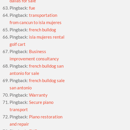
dallas for sale
Pingback:
fue
Pingback:
transportation
from cancun to isla mujeres
Pingback:
french bulldog
Pingback:
isla mujeres rental
golf cart
Pingback:
Business
improvement consultancy
Pingback:
french bulldog san
antonio for sale
Pingback:
french bulldog sale
san antonio
Pingback:
Warranty
Pingback:
Secure piano
transport
Pingback:
Piano restoration
and repair