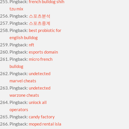
Pingback:
french bulldog shih
tzu mix
Pingback:
스포츠분석
Pingback:
스포츠중계
Pingback:
best probiotic for
english bulldog
Pingback:
nft
Pingback:
esports domain
Pingback:
micro french
bulldog
Pingback:
undetected
marvel cheats
Pingback:
undetected
warzone cheats
Pingback:
unlock all
operators
Pingback:
candy factory
Pingback:
moped rental isla