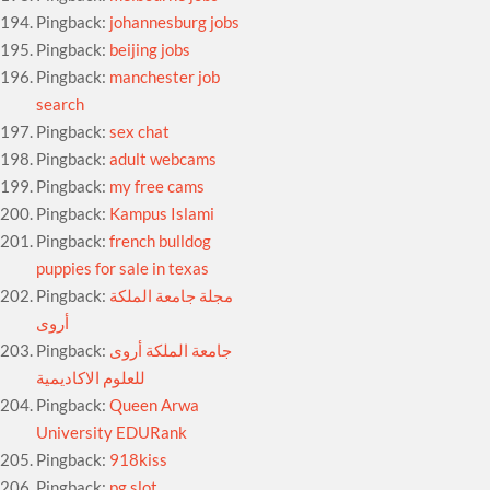
Pingback:
johannesburg jobs
Pingback:
beijing jobs
Pingback:
manchester job
search
Pingback:
sex chat
Pingback:
adult webcams
Pingback:
my free cams
Pingback:
Kampus Islami
Pingback:
french bulldog
puppies for sale in texas
Pingback:
مجلة جامعة الملكة
أروى
Pingback:
جامعة الملكة أروى
للعلوم الاكاديمية
Pingback:
Queen Arwa
University EDURank
Pingback:
918kiss
Pingback:
pg slot