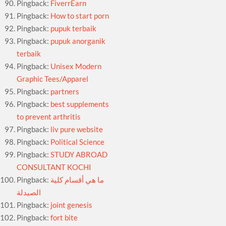
Pingback:
FiverrEarn
Pingback:
How to start porn
Pingback:
pupuk terbaik
Pingback:
pupuk anorganik
terbaik
Pingback:
Unisex Modern
Graphic Tees/Apparel
Pingback:
partners
Pingback:
best supplements
to prevent arthritis
Pingback:
liv pure website
Pingback:
Political Science
Pingback:
STUDY ABROAD
CONSULTANT KOCHI
Pingback:
ما هي أقسام كلية
الصيدلة
Pingback:
joint genesis
Pingback:
fort bite