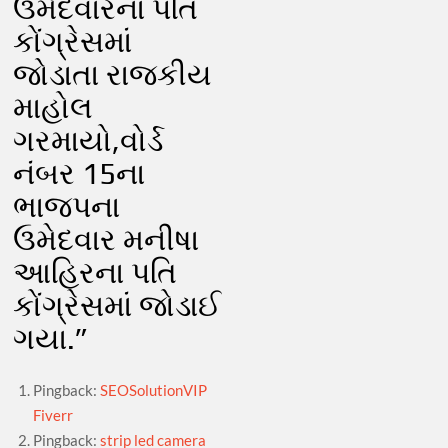
ઉમેદવારના પતિ
કોંગ્રેસમાં
જોડાતા રાજકીય
માહોલ
ગરમાયો,વોર્ડ
નંબર 15ના
ભાજપના
ઉમેદવાર મનીષા
આહિરના પતિ
કોંગ્રેસમાં જોડાઈ
ગયા.
”
Pingback:
SEOSolutionVIP
Fiverr
Pingback:
strip led camera