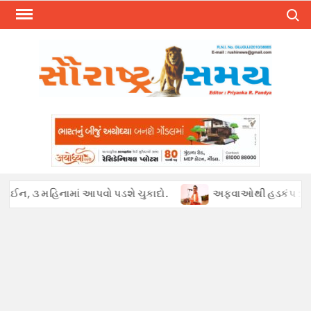
Skip
Search
to
content
િનામાં આપવો પડશે ચુકાદો.
અફવાઓથી હડકંપ : પેટ્રોલ ખૂટ્યાની ખ