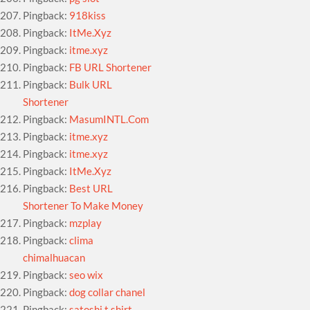
Pingback:
918kiss
Pingback:
ItMe.Xyz
Pingback:
itme.xyz
Pingback:
FB URL Shortener
Pingback:
Bulk URL
Shortener
Pingback:
MasumINTL.Com
Pingback:
itme.xyz
Pingback:
itme.xyz
Pingback:
ItMe.Xyz
Pingback:
Best URL
Shortener To Make Money
Pingback:
mzplay
Pingback:
clima
chimalhuacan
Pingback:
seo wix
Pingback:
dog collar chanel
Pingback:
satoshi t shirt