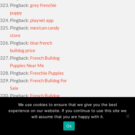
Pingback:
grey frenchie
puppy
Pingback:
playnet app
Pingback:
mexican candy
store
Pingback:
blue french
bulldog price
Pingback:
French Bulldog
Puppies Near Me
Pingback:
Frenchie Puppies
Pingback:
French Bulldog For
Sale
Pingback:
French Bulldog
Puppies Near Me
We use cookies to ensure that we give you the best
Pingback:
French Bulldog For
experience on our website. If you continue to use this site we
will assume that you are happy with it.
Sale
Pingback:
probiotic dog
Ok
treats