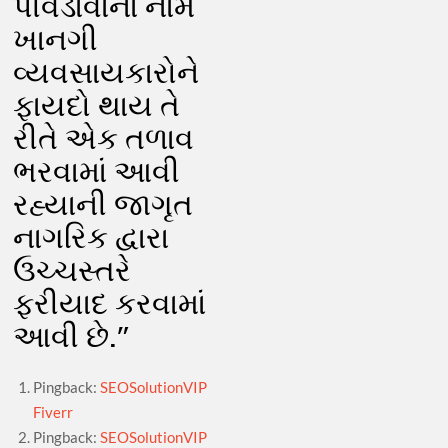
પીવડાવાના નામે
ખાનગી
વ્યવસાયકારોને
ફાયદો થાય તે
રીતે એક તળાવ
ભરવામાં આવી
રહ્યાની જાગૃત
નાગરિક દ્વારા
ઉચ્ચસ્તરે
ફરીયાદ કરવામાં
આવી છે.
”
Pingback:
SEOSolutionVIP
Fiverr
Pingback:
SEOSolutionVIP