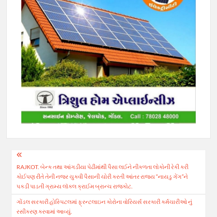
Post
RAJKOT. બેન્ક તથા આંગડીયા પેઢીમાંથી પૈસા લઈને નીકળતા લોકોની રેકી કરી
navigation
કોઈપણ રીતે તેની નજર ચુકવી પૈસાની ચોરી કરતી આંતર રાજય “નાયડુ ગેંગ”ને
પકડી પાડતી ગ્રામ્ય લૉકલ ક્રાઈમ બ્રાન્ચ રાજકોટ.
ગોંડલ સરકારી હોસ્પિટલમાં ફ્રન્ટલાઇન કોરોના વોરિયર્સ સરકારી કર્મચારીઓ નું
રસીકરણ કરવામાં આવ્યું.