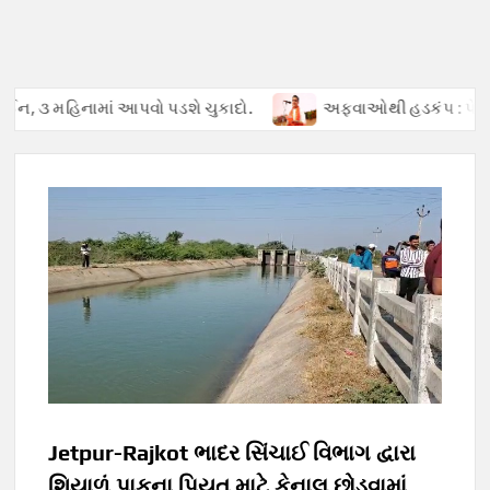
ાં આપવો પડશે ચુકાદો.
અફવાઓથી હડકંપ : પેટ્રોલ ખૂટ્યાની ખોટી 
Jetpur-Rajkot ભાદર સિંચાઈ વિભાગ દ્વારા
શિયાળું પાકના પિયત માટે કેનાલ છોડવામાં