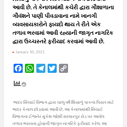
આવી છે. તે કેનાલમાંથી કચેરી દ્વારા ગૌશાળાના
ગૌવંશને પાણી પીવડાવાના નામે ખાનગી
વ્યવસાયકારોને ફાયદો થાય તે રીતે એક
તળાવ ભરવામાં આવી રહ્યાની જાગૃત નાગરિક
દ્વારા ઉચ્ચસ્તરે ફરીયાદ કરવામાં આવી છે.
January 30, 2021
F
W
T
T
C
ac
h
el
w
o
e
at
e
itt
p
b
s
gr
er
y
o
A
a
Li
ભાદર સિંચાઈ વિભાગ દ્વારા ચાલુ વર્ષે શિયાળું પાકના પિયત માટે
ભાદર કેનાલ છોડવામાં આવી છે. આ કેનાલમાંથી સિંચાઈ
o
p
m
n
વિભાગના ઈજનેર મુકેશ જોશી સરધારપુર રોડ પર આવેલ
k
p
k
તળાવ ભરાવતા હોવાની જાગૃત નાગરિકે ફરીયાદ કરેલ. આ