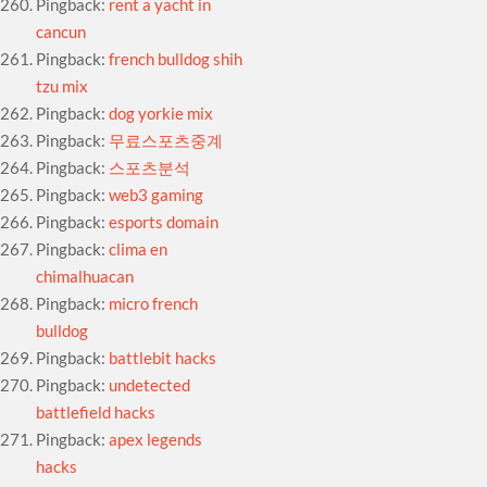
Pingback:
rent a yacht in
cancun
Pingback:
french bulldog shih
tzu mix
Pingback:
dog yorkie mix
Pingback:
무료스포츠중계
Pingback:
스포츠분석
Pingback:
web3 gaming
Pingback:
esports domain
Pingback:
clima en
chimalhuacan
Pingback:
micro french
bulldog
Pingback:
battlebit hacks
Pingback:
undetected
battlefield hacks
Pingback:
apex legends
hacks