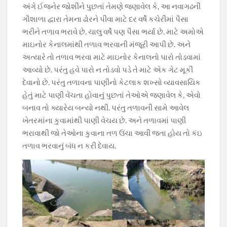
અંગે ઈજનેર જોશીને પુછતાં તેમણે જણાવેલ કે, આ નવાગઢની
ગૌશાળા દ્વારા તેમના ઢોરને પીવા માટે દર વર્ષે કચેરીમાં પૈસા
ભરીને તળાવ ભરાવે છે. ચાલુ વર્ષે પણ પૈસા ભર્યા છે. માટે અમોએ
માઇનોર કેનાલમાંથી તળાવ ભરવાની મંજૂરી આપી છે. અને
અત્યારે તો તળાવ ભરવા માટે માઇનોર કેનાલનો પારો તોડવામાં
આવ્યો છે. પરંતુ હવે પારો ન તોડવો પડે તે માટે એક ગેટ મૂકી
દેવાનો છે. પરંતુ તળાવના પાણીનો કેટલાક શખ્સો વ્યાવસાયિક
હેતું માટે પાણી વેંચતા હોવાનું પુછતાં તેઓએ જણાવેલ કે, એવો
બનાવ તો ક્યારેય બન્યો નથી. પરંતુ તળાવની સામે આવેલ
ખેતરમાંના કુવામાંથી પાણી વેચય છે. અને તળાવમાં પાણી
ભરાવાથી જો તેઓના કુવાના તળ ઉંચા આવી જતા હોય તો કંઇ
તળાવ ભરવાનું બંધ ન કરી દેવાય.