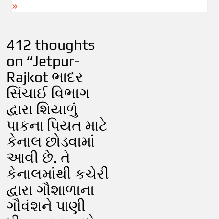
412 thoughts
on “
Jetpur-
Rajkot ભાદર
સિંચાઈ વિભાગ
દ્વારા શિયાળું
પાકના પિયત માટે
કેનાલ છોડવામાં
આવી છે. તે
કેનાલમાંથી કચેરી
દ્વારા ગૌશાળાના
ગૌવંશને પાણી