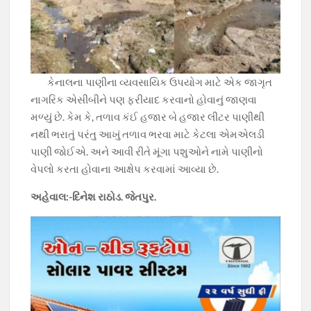
કેનાલના પાણીના વ્યવસાયિક ઉપયોગ માટે એક જાગૃત
નાગરિક એસીબીને પણ ફરીયાદ કરવાનો હોવાનું જાણવા
મળ્યું છે. કેમ કે, તળાવ કંઈ હજાર બે હજાર લીટર પાણીથી
નથી ભરાતું પરંતુ આખું તળાવ ભરવા માટે કેટલા એમએલડી
પાણી જોઈએ. અને આવી રીતે મૂંગા પશુઓને નામે પાણીનો
વેપલો કરતા હોવાના આક્ષેપ કરવામાં આવ્યા છે.
અહેવાલ:-દિનેશ રાઠોડ. જેતપુર.