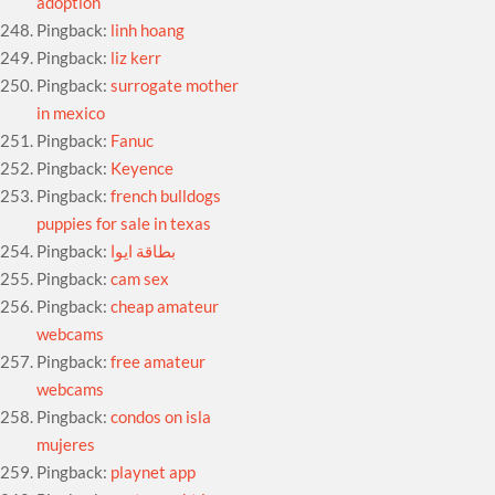
adoption
Pingback:
linh hoang
Pingback:
liz kerr
Pingback:
surrogate mother
in mexico
Pingback:
Fanuc
Pingback:
Keyence
Pingback:
french bulldogs
puppies for sale in texas
Pingback:
بطاقة ايوا
Pingback:
cam sex
Pingback:
cheap amateur
webcams
Pingback:
free amateur
webcams
Pingback:
condos on isla
mujeres
Pingback:
playnet app