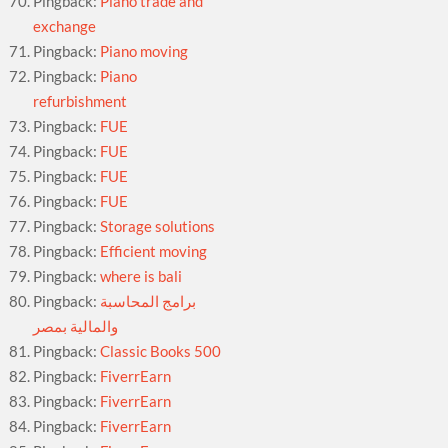
Pingback:
Piano trade and
exchange
Pingback:
Piano moving
Pingback:
Piano
refurbishment
Pingback:
FUE
Pingback:
FUE
Pingback:
FUE
Pingback:
FUE
Pingback:
Storage solutions
Pingback:
Efficient moving
Pingback:
where is bali
Pingback:
برامج المحاسبة
والمالية بمصر
Pingback:
Classic Books 500
Pingback:
FiverrEarn
Pingback:
FiverrEarn
Pingback:
FiverrEarn