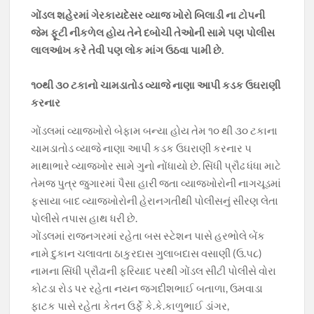
b
s
gr
er
y
ગોંડલ શહેરમાં ગેરકાયદેસર વ્યાજ ખોરો બિલાડી ના ટોપની
o
A
a
Li
જેમ ફૂટી નીકળેલ હોય તેને દબોચી તેઓની સામે પણ પોલીસ
o
p
m
n
લાલઆંખ કરે તેવી પણ લોક માંગ ઉઠવા પામી છે.
k
p
k
૧૦થી ૩૦ ટકાનો ચામડાતોડ વ્યાજે નાણા આપી કડક ઉઘરાણી
કરનાર
ગોંડલમાં વ્યાજખોરો બેફામ બન્યા હોય તેમ ૧૦ થી ૩૦ ટકાના
ચામડાતોડ વ્યાજે નાણા આપી કડક ઉઘરાણી કરનાર ૫
માથાભારે વ્યાજખોર સામે ગુનો નોંધાયો છે. સિંધી પ્રૌઢ ધંધા માટે
તેમજ પુત્ર જુગારમાં પૈસા હારી જતા વ્યાજખોરોની નાગચૂડમાં
ફસાયા બાદ વ્યાજખોરોની હેરાનગતીથી પોલીસનું સીરણ લેતા
પોલીસે તપાસ હાથ ધરી છે.
ગોંડલમાં રાજનગરમાં રહેતા બસ સ્ટેશન પાસે હરભોલે બેંક
નામે દુકાન ચલાવતા ઠાકુરદાસ ગુલાબદાસ વસાણી (ઉ.૫૮)
નામના સિંધી પ્રૌઢાની ફરિયાદ પરથી ગોંડલ સીટી પોલીસે વોરા
કોટડા રોડ પર રહેતા નયન જગદીશભાઈ બતાળા, ઉમવાડા
ફાટક પાસે રહેતા કેતન ઉર્ફે કે.કે.કાળુભાઈ ડાંગર,