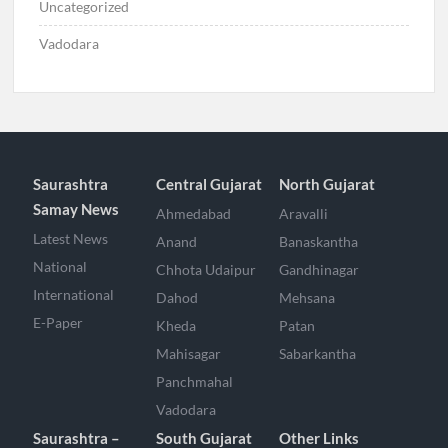
Uncategorized
Vadodara
Saurashtra
Central Gujarat
North Gujarat
Samay News
Ahmedabad
Aravalli
Latest News
Anand
Banaskantha
National
Chhota Udaipur
Gandhinagar
International
Dahod
Mehsana
E-Paper
Kheda
Patan
Mahisagar
Sabarkantha
Panchmahal
Vadodara
Saurashtra –
South Gujarat
Other Links