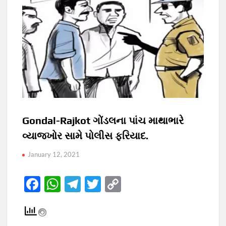
Gondal-Rajkot ગોંડલના પાંચ માથાભારે
વ્યાજખોર સામે પોલીસ ફરિયાદ.
January 12, 2021
F
W
T
T
C
ac
h
el
w
o
e
at
e
itt
p