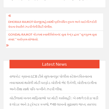
Post
DHORAJI-RAJKOT ધોરાજી શહેરમાંથી પ્રતિબંધિત તુક્કલ અને ચાઈનીઝ દોરી
navigation
વેચતા વેપારીને ઝડપી લેતી સિટી પોલીસ.
GONDAL-RAJKOT ગોંડલમાં સ્વામી વિવેકાનંદ યુવા કેન્દ્ર દ્વારા ” યુગપુરુષ યુવા
સંવાદ ” કાર્યક્રમ યોજાયો.
Latest News
રાજકોટ ગ્રામ્ય LCB ટીમે સુલતાનપુર પોલીસ સ્ટેશન વિસ્તારના
નવાગામમાં થયેલી મોટી ઘરફોડ ચોરીનો ભેદ ઉકેલી, ચોરીના દાગીના
અને રીક્ષા સાથે પતિ-પત્નીને ઝડપી લીધા.
ચોટીલામાં ખનન માફિયાઓ પર મોટી કાર્યવાહી : બે સ્થળે દરોડા પાડી
૨ લોડર અને ૩ ટ્રેક્ટર કબજે, ₹48 લાખનો મુદ્દામાલ જપ્ત; સરપંચ