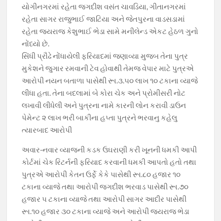
યોગીનગરમાં રહેતા જગદીશ વસંત ચાવડિયા, ગીતાનગરમાં
રહેતા સાગર રાજુભાઈ જાટિયા અને જેતપુરના વાડસડામાં
રહેતા જયરાજ કેશુભાઈ ભેડા સામે મનીલેન્ડ એકટ હેઠળ ગુનો
નોંધ્યો છે.
સિંધી પ્રૌઢે નોંધાયેલી ફરિયાદમાં જણાવ્યા મુજબ તેના પુત્ર
મુકેશને જુગાર રમવાની ટેવ હોવાથી તેમજ વેપાર માટે પુત્રએ
આરોપી નયન બતાળા પાસેથી રૂા.૩.૫૦ લાખ ૧૦ ટકાના વ્યાજે
લીધા હતા. તેના બદલામાં બે કોરા ચેક અને પ્રોમીસરી નોટ
લખાવી લીધેલી અને પુત્રના નામે કારની લોન કરાવી ડાઉન
પેમેન્ટ ૨ લાખ ભરી બાકીના હપ્તા પુત્રને ભરવાનુ કહેલુ
ત્યારબાદ આરોપી
અવાર-નવાર વ્યાજની કડક ઉઘરાણી કરી ખૂનની ધમકી આપી
કોર્ટમાં ચેક રિટર્નની ફરિયાદ કરવાની ધમકી આપતો હતો તથા
પુત્રએ આરોપી કેતન ઉર્ફે કેકે પાસેથી રૂા.૮૦ હજાર ૧૦
ટકાના વ્યાજે તથા આરોપી જગદીશ ભરવાડ પાસેથી રૂા.૭૦
હજાર ૫ ટકાના વ્યાજે તથા આરોપી સાગર આદીર પાસેથી
રૂા.૧૦ હજાર ૩૦ ટકાના વ્યાજે અને આરોપી જયરાજ ભેડા