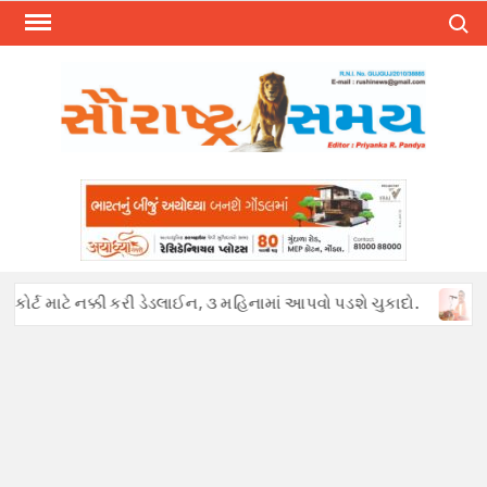
Skip
Search
to
content
કોર્ટ માટે નક્કી કરી ડેડલાઈન, ૩ મહિનામાં આપવો પડશે ચુકાદો.
અફવા