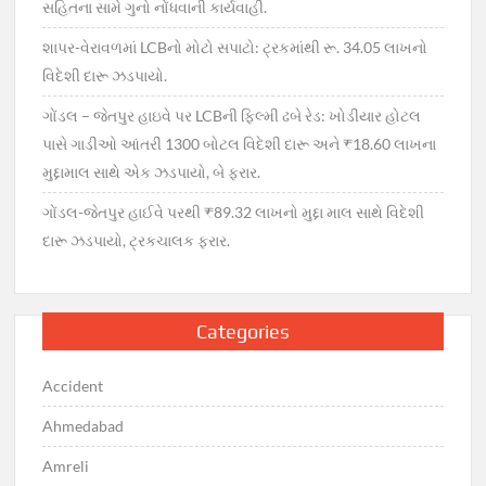
સહિતના સામે ગુનો નોંધવાની કાર્યવાહી.
શાપર-વેરાવળમાં LCBનો મોટો સપાટો: ટ્રકમાંથી રૂ. 34.05 લાખનો
વિદેશી દારૂ ઝડપાયો.
ગોંડલ – જેતપુર હાઇવે પર LCBની ફિલ્મી ઢબે રેડ: ખોડીયાર હોટલ
પાસે ગાડીઓ આંતરી 1300 બોટલ વિદેશી દારૂ અને ₹18.60 લાખના
મુદ્દામાલ સાથે એક ઝડપાયો, બે ફરાર.
ગોંડલ-જેતપુર હાઈવે પરથી ₹89.32 લાખનો મુદ્દા માલ સાથે વિદેશી
દારૂ ઝડપાયો, ટ્રકચાલક ફરાર.
Categories
Accident
Ahmedabad
Amreli