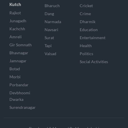
Kutch
Bharuch
Cricket
Rajkot
Dang
Crime
Junagadh
Narmada
Dharmik
Kachchh
Navsari
Education
Amreli
Surat
Entertainment
Gir Somnath
Tapi
Health
Bhavnagar
Valsad
Politics
Jamnagar
Social Activities
Botad
Morbi
Porbandar
Devbhoomi
Dwarka
Surendranagar