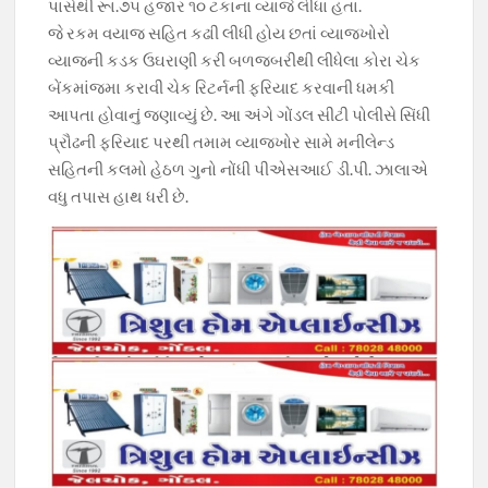
પાસેથી રૂા.૭૫ હજાર ૧૦ ટકાના વ્યાજે લીધા હતા.
જે રકમ વયાજ સહિત કઢાી લીધી હોય છતાં વ્યાજખોરો
વ્યાજની કડક ઉઘરાણી કરી બળજબરીથી લીધેલા કોરા ચેક
બેંકમાંજમા કરાવી ચેક રિટર્નની ફરિયાદ કરવાની ધમકી
આપતા હોવાનું જણાવ્યું છે. આ અંગે ગોંડલ સીટી પોલીસે સિંધી
પ્રૌઢની ફરિયાદ પરથી તમામ વ્યાજખોર સામે મનીલેન્ડ
સહિતની કલમો હેઠળ ગુનો નોંધી પીએસઆઈ ડી.પી. ઝાલાએ
વધુ તપાસ હાથ ધરી છે.