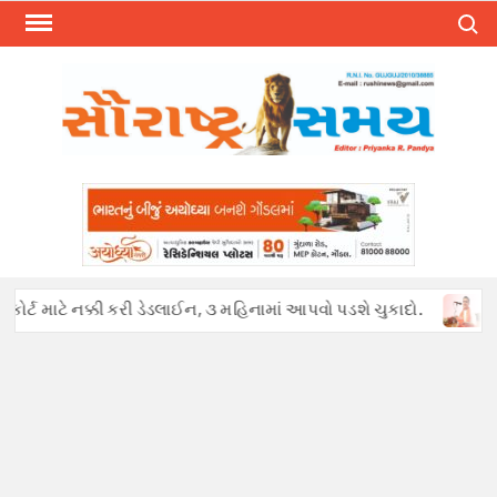
Skip
Search
to
content
્ટ માટે નક્કી કરી ડેડલાઈન, ૩ મહિનામાં આપવો પડશે ચુકાદો.
અફવાઓથી