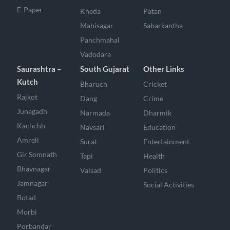
E-Paper
Kheda
Patan
Mahisagar
Sabarkantha
Panchmahal
Vadodara
Saurashtra –
South Gujarat
Other Links
Kutch
Bharuch
Cricket
Rajkot
Dang
Crime
Junagadh
Narmada
Dharmik
Kachchh
Navsari
Education
Amreli
Surat
Entertainment
Gir Somnath
Tapi
Health
Bhavnagar
Valsad
Politics
Jamnagar
Social Activities
Botad
Morbi
Porbandar