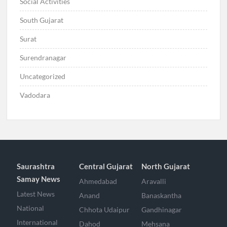
Social Activities
South Gujarat
Surat
Surendranagar
Uncategorized
Vadodara
Saurashtra
Central Gujarat
North Gujarat
Samay News
Ahmedabad
Aravalli
Latest News
Anand
Banaskantha
National
Chhota Udaipur
Gandhinagar
International
Dahod
Mehsana