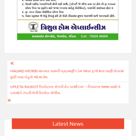
Post
HALVAD-MORBI માનસર ગામની બ્રાહ્મણી ૧ ડેમ ઓવર ફ્લો થતા પાણી ખેતરમાં
navigation
ધુસી ગયા ખેડૂતો ઓ માં રોષ.
UPLETA-RAJKOT ઉપલેટાના કોળકી રોડ પરથી દારૂ – બિયરના જથ્થા સાથે બે
ઇસમોને ઝડપી લેતી ઉપલેટા પોલીસ.
Latest News