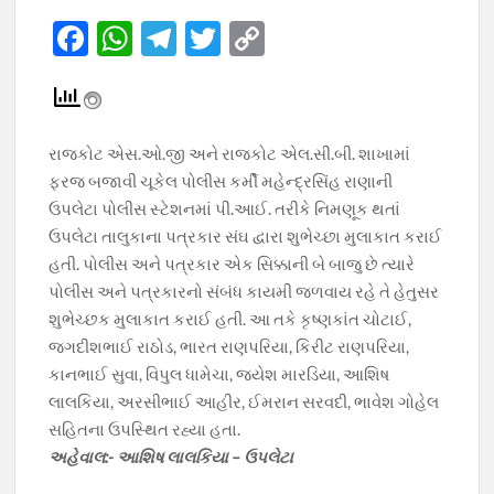
F
W
T
T
C
ac
h
el
w
o
e
at
e
itt
p
b
s
gr
er
y
રાજકોટ એસ.ઓ.જી અને રાજકોટ એલ.સી.બી. શાખામાં
o
A
a
Li
ફરજ બજાવી ચૂકેલ પોલીસ કર્મી મહેન્દ્રસિંહ રાણાની
o
p
m
n
ઉપલેટા પોલીસ સ્ટેશનમાં પી.આઈ. તરીકે નિમણૂક થતાં
ઉપલેટા તાલુકાના પત્રકાર સંઘ દ્વારા શુભેચ્છા મુલાકાત કરાઈ
k
p
k
હતી. પોલીસ અને પત્રકાર એક સિક્કાની બે બાજુ છે ત્યારે
પોલીસ અને પત્રકારનો સંબંધ કાયમી જળવાય રહે તે હેતુસર
શુભેચ્છક મુલાકાત કરાઈ હતી. આ તકે કૃષ્ણકાંત ચોટાઈ,
જગદીશભાઈ રાઠોડ, ભારત રાણપરિયા, કિરીટ રાણપરિયા,
કાનભાઈ સુવા, વિપુલ ધામેચા, જયેશ મારડિયા, આશિષ
લાલકિયા, અરસીભાઈ આહીર, ઈમરાન સરવદી, ભાવેશ ગોહેલ
સહિતના ઉપસ્થિત રહ્યા હતા.
અહેવાલ:- આશિષ લાલકિયા – ઉપલેટા