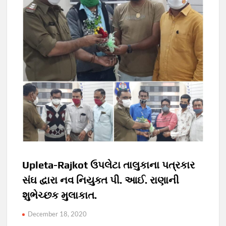
Upleta-Rajkot ઉપલેટા તાલુકાના પત્રકાર
સંઘ દ્વારા નવ નિયુક્ત પી. આઈ. રાણાની
શુભેચ્છક મુલાકાત.
December 18, 2020