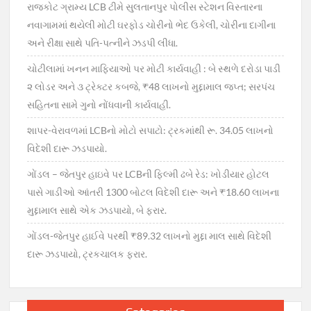
રાજકોટ ગ્રામ્ય LCB ટીમે સુલતાનપુર પોલીસ સ્ટેશન વિસ્તારના
નવાગામમાં થયેલી મોટી ઘરફોડ ચોરીનો ભેદ ઉકેલી, ચોરીના દાગીના
અને રીક્ષા સાથે પતિ-પત્નીને ઝડપી લીધા.
ચોટીલામાં ખનન માફિયાઓ પર મોટી કાર્યવાહી : બે સ્થળે દરોડા પાડી
૨ લોડર અને ૩ ટ્રેક્ટર કબજે, ₹48 લાખનો મુદ્દામાલ જપ્ત; સરપંચ
સહિતના સામે ગુનો નોંધવાની કાર્યવાહી.
શાપર-વેરાવળમાં LCBનો મોટો સપાટો: ટ્રકમાંથી રૂ. 34.05 લાખનો
વિદેશી દારૂ ઝડપાયો.
ગોંડલ – જેતપુર હાઇવે પર LCBની ફિલ્મી ઢબે રેડ: ખોડીયાર હોટલ
પાસે ગાડીઓ આંતરી 1300 બોટલ વિદેશી દારૂ અને ₹18.60 લાખના
મુદ્દામાલ સાથે એક ઝડપાયો, બે ફરાર.
ગોંડલ-જેતપુર હાઈવે પરથી ₹89.32 લાખનો મુદ્દા માલ સાથે વિદેશી
દારૂ ઝડપાયો, ટ્રકચાલક ફરાર.