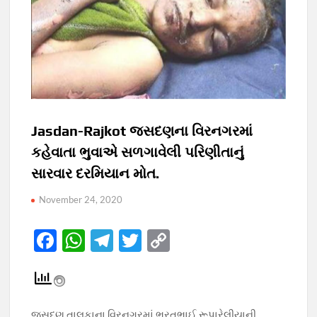
Jasdan-Rajkot જસદણના વિરનગરમાં
કહેવાતા ભુવાએ સળગાવેલી પરિણીતાનું
સારવાર દરમિયાન મોત.
November 24, 2020
F
W
T
T
C
ac
h
el
w
o
e
at
e
itt
p
b
s
gr
er
y
જસદણ તાલુકાના વિરનગરમાં ભરતભાઈ રૂપારેલીયાની