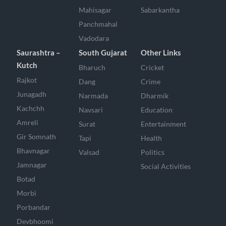
Mahisagar
Sabarkantha
Panchmahal
Vadodara
Saurashtra –
South Gujarat
Other Links
Kutch
Bharuch
Cricket
Rajkot
Dang
Crime
Junagadh
Narmada
Dharmik
Kachchh
Navsari
Education
Amreli
Surat
Entertainment
Gir Somnath
Tapi
Health
Bhavnagar
Valsad
Politics
Jamnagar
Social Activities
Botad
Morbi
Porbandar
Devbhoomi