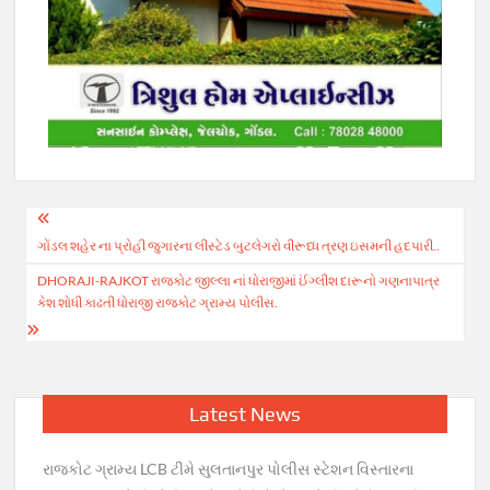
Post
ગોંડલ શહેર ના પ્રોહી જુગારના લીસ્ટેડ બુટલેગરો વીરૂધ્ધ ત્રણ ઇસમની હદપારી..
navigation
DHORAJI-RAJKOT રાજકોટ જીલ્લા નાં ધોરાજીમાં ઈંગ્લીશ દારૂનો ગણનાપાત્ર
કેશ શોધી કાઢતી ધોરાજી રાજકોટ ગ્રામ્ય પોલીસ.
Latest News
રાજકોટ ગ્રામ્ય LCB ટીમે સુલતાનપુર પોલીસ સ્ટેશન વિસ્તારના