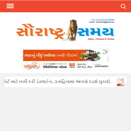
Skip
Search
to
content
્ટ માટે નક્કી કરી ડેડલાઈન, ૩ મહિનામાં આપવો પડશે ચુકાદો.
અફવાઓથી