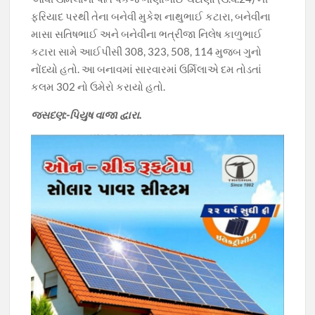
ફરિયાદ પરથી તેના બનેવી મુકેશ નાથુભાઈ કટારા, બનેવીના
માસા સતિષભાઈ અને બનેવીના ભત્રીજા નિલેષ કાળુભાઈ
કટારા સામે આઈપીસી 308, 323, 508, 114 મુજબ ગુનો
નોંધ્યો હતો. આ બનાવમાં સારવારમાં ઉર્મિલાએ દમ તોડતાં
કલમ 302 નો ઉમેરો કરાયો હતો.
જસદણ:-પિયુષ વાજા દ્વારા.