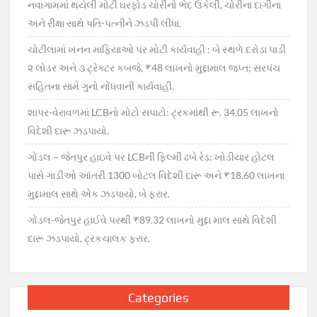
નવાગામમાં થયેલી મોટી ઘરફોડ ચોરીનો ભેદ ઉકેલી, ચોરીના દાગીના
અને રીક્ષા સાથે પતિ-પત્નીને ઝડપી લીધા.
ચોટીલામાં ખનન માફિયાઓ પર મોટી કાર્યવાહી : બે સ્થળે દરોડા પાડી
૨ લોડર અને ૩ ટ્રેક્ટર કબજે, ₹48 લાખનો મુદ્દામાલ જપ્ત; સરપંચ
સહિતના સામે ગુનો નોંધવાની કાર્યવાહી.
શાપર-વેરાવળમાં LCBનો મોટો સપાટો: ટ્રકમાંથી રૂ. 34.05 લાખનો
વિદેશી દારૂ ઝડપાયો.
ગોંડલ – જેતપુર હાઇવે પર LCBની ફિલ્મી ઢબે રેડ: ખોડીયાર હોટલ
પાસે ગાડીઓ આંતરી 1300 બોટલ વિદેશી દારૂ અને ₹18.60 લાખના
મુદ્દામાલ સાથે એક ઝડપાયો, બે ફરાર.
ગોંડલ-જેતપુર હાઈવે પરથી ₹89.32 લાખનો મુદ્દા માલ સાથે વિદેશી
દારૂ ઝડપાયો, ટ્રકચાલક ફરાર.
Categories