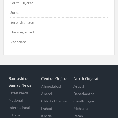
South Gujarat
Surat
Surendranagar
Uncategorized
Vadodara
Saurashtra
Central Gujarat
North Gujarat
Samay News
Ahmedabad
Aravalli
Latest News
Anand
Banaskantha
National
Chhota Udaipur
Gandhinagar
International
Dahod
Mehsana
E-Paper
Kheda
Patan