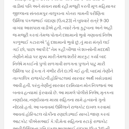
o
A
a
Li
વાડીમાં પતિ અને સંતાન સાથે રહી મજૂરી કરતી મૂળ મહિસાગર
o
p
m
n
જીલ્લાના સંતરામપુર તાલુકાના કોતરા ગામની પરીણિતા
ઉર્મિલા પંકજભાઈ ચંદાણા (ઉ.વ.23) ને બુધવારે રાત્રે 9-30
k
p
k
વાગ્યા આસપાસ વાડીએ હતી. ત્યારે તેના કુટુંબના અને અહી
જ મજૂરી કરતાં તેમજ પોતાને દશામાનો ભુવો ગણાવતાં નિલેષ
કાળુભાઈ કટારાએ “હું દશામાનો ભુવો છું, તું મારા મંત્રો લઈ
ગઈ છો, પાછા આપી દે” તેમ કહી બીજા બે શખ્સોની મદદથી
તેણીને મોઢા પર મુક્કા મારી તેમજ શરીરે મારકુટ કર્યા બાદ
નિલેષે મકાઈનો પુળો સળગાવી સળગતા પુળાને પાટુ મારી
ઉર્મિલા પર ફેંકતા તે ગંભીર રીતે દાઝી ગઈ હતી. બાદમાં તેણીને
તાત્કાલિક રાજકોટની હોસ્પિટલમાં સારવાર અર્થે ખસેડવામાં
આવી હતી. પરંતુ તેણીનું સારવાર દરમિયાન મોત નિપજતાં આ
બનાવ હત્યામાં ફેરવાયો છે. આ મામલે પોલીસે નિલેષ, મૃતકના
નણદોયા, નણદોયાના માસા સહિતના સામે હત્યાનો ગુનો
નોંધ્યો હતો. આ બનાવમાં ઉર્મિલાને રાજકોટ દાખલ કરવામાં
આવતાં હોસ્પિટલ ચોકીના રણછોડભાઈ સાબડે જાણ કરતાં
આટકોટ પીએસઆઈ કે.પી.મેતા સહિતના સ્ટાફે રાજકોટ
આવી ઉર્મિલાના પતિ પંકજ ભાણાભાઈ ચંદાણા (ઉ.વ.24) ની