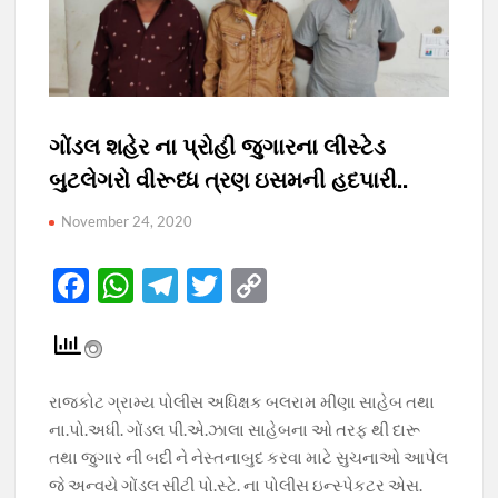
ગોંડલ શહેર ના પ્રોહી જુગારના લીસ્ટેડ
બુટલેગરો વીરૂધ્ધ ત્રણ ઇસમની હદપારી..
November 24, 2020
F
W
T
T
C
ac
h
el
w
o
e
at
e
itt
p
b
s
gr
er
y
રાજકોટ ગ્રામ્ય પોલીસ અધિક્ષક બલરામ મીણા સાહેબ તથા
o
A
a
Li
ના.પો.અધી. ગોંડલ પી.એ.ઝાલા સાહેબના ઓ તરફ થી દારૂ
o
p
m
n
તથા જુગાર ની બદી ને નેસ્તનાબુદ કરવા માટે સુચનાઓ આપેલ
જે અન્વયે ગોંડલ સીટી પો.સ્ટે. ના પોલીસ ઇન્સ્પેકટર એસ.