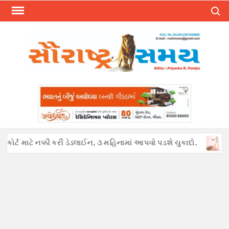
Skip
Search
to
content
ર્ટ માટે નક્કી કરી ડેડલાઈન, ૩ મહિનામાં આપવો પડશે ચુકાદો.
અફવાઓથ