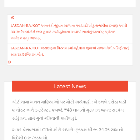
Post
JASDAN-RAJKOT આંબરડી જીવન શાળાના આચાર્યે ખોટું રાજકીય દબાણ આપી
navigation
30 નિર્દોષ લોકોને જેલ હવાલે કર્યા હોવાના આક્ષેપો સાથેનું જસદણ પ્રાંતને
આવેદનપત્ર અપાયું.
JASDAN-RAJKOT જસદણના વિરનગરમાં કહેવાતા ભુવાએ સળગાવેલી પરિણીતાનું
સારવાર દરમિયાન મોત.
Latest News
ચોટીલામાં ખનન માફિયાઓ પર મોટી કાર્યવાહી : બે સ્થળે દરોડા પાડી
૨ લોડર અને ૩ ટ્રેક્ટર કબજે, ₹48 લાખનો મુદ્દામાલ જપ્ત; સરપંચ
સહિતના સામે ગુનો નોંધવાની કાર્યવાહી.
શાપર-વેરાવળમાં LCBનો મોટો સપાટો: ટ્રકમાંથી રૂ. 34.05 લાખનો
વિદેશી દારૂ ઝડપાયો.