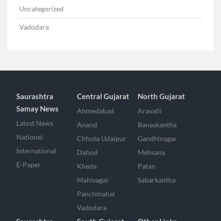
Uncategorized
Vadodara
Saurashtra
Central Gujarat
North Gujarat
Samay News
Ahmedabad
Aravalli
Latest News
Anand
Banaskantha
National
Chhota Udaipur
Gandhinagar
International
Dahod
Mehsana
E-Paper
Kheda
Patan
Mahisagar
Sabarkantha
Panchmahal
Vadodara