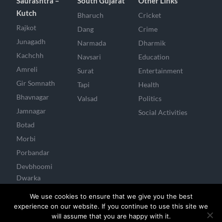
Saurashtra –
South Gujarat
Other Links
Kutch
Bharuch
Cricket
Rajkot
Dang
Crime
Junagadh
Narmada
Dharmik
Kachchh
Navsari
Education
Amreli
Surat
Entertainment
Gir Somnath
Tapi
Health
Bhavnagar
Valsad
Politics
Jamnagar
Social Activities
Botad
Morbi
Porbandar
Devbhoomi
Dwarka
Surendranagar
We use cookies to ensure that we give you the best
experience on our website. If you continue to use this site we
will assume that you are happy with it.