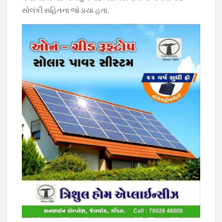
સોલંકી સહિતના જોડાયા હતા,