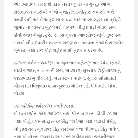
k
p
k
એમ.જાડેજા તરફ થી દારૂ તથા જુગાર ના ગુન્હા ઓ મા
સંડોવાયેલ આરોપી ઓનો ગુનાહીત ઇતીહાસ તપાસી અને
આવી બદી ઓ ને અંકુશમા લાવવા માટે ગોંડલ શહેર ના પ્રોહી
જુગાર ના લીસ્ટેડ બુટલેગરો વીરૂધ્ધ ની હદપારી ગોંડલ સબ
ડીવીઝનલ મેજીસ્ટ્રેટ સમક્ષ મુકતા આજરોજ નીચે મુજબના
ઇસમો ની હદપારી દરખાસ્ત મંજુર થઇ આવતા તેઓને રાજકોટ
ગ્રામ્ય તથા રાજકોટ શહેર માંથી હદપાર કરેલ છે…
હદપાર કરેલ ઇસમો
(૧) અર્જુનભાઇ મહેન્દ્રભાઇ ચૌહાણ રહે.
મોટી બજાર, બાવાબારી શેરી, ગોંડલ (૨) મુસ્તાક ઉર્ફે બાદશાહ
કાદરભાઇ મુળીમા રહે. બસ સ્ટેન્ડ પાછળ, સુમરા સોસાયટી
ગોંડલ (૩) વિનુભાઇ શામજીભાઇ ગોહેલ રહે. ધોધાવદર ચોક,
ગોંડલ
કામગીરીમાં જોડાયેલ અધી/સ્ટાફ:-
પો.ઇન્સ.એસ.એમ.જાડેજા તથા પો.સબ.ઇન્સ. ડી.પી. ઝાલા
તથા પો.હેડ.કોન્સ. હરેન્દ્રસિંહ જાડેજા તથા જયદીપસિંહ
ચૌહાણ તથા યુવરાજસિંહ જાડેજા તથા વીરભદ્રસિંહ વાધેલા
તથા પો.કોન્સ. જયસુખભાઇ ગરાભંડીયા તથા જંયતીભાઇ