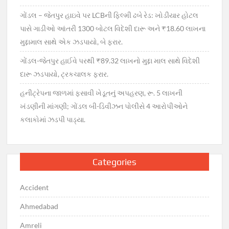
ગોંડલ – જેતપુર હાઇવે પર LCBની ફિલ્મી ઢબે રેડ: ખોડીયાર હોટલ
પાસે ગાડીઓ આંતરી 1300 બોટલ વિદેશી દારૂ અને ₹18.60 લાખના
મુદ્દામાલ સાથે એક ઝડપાયો, બે ફરાર.
ગોંડલ-જેતપુર હાઈવે પરથી ₹89.32 લાખનો મુદ્દા માલ સાથે વિદેશી
દારૂ ઝડપાયો, ટ્રકચાલક ફરાર.
હનીટ્રેપના જાળમાં ફસાવી ખેડૂતનું અપહરણ, રૂ. 5 લાખની
ખંડણીની માંગણી; ગોંડલ બી-ડિવીઝન પોલીસે 4 આરોપીઓને
કલાકોમાં ઝડપી પાડ્યા.
Categories
Accident
Ahmedabad
Amreli