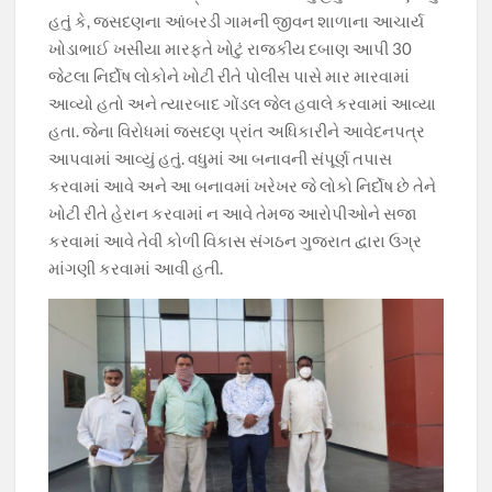
o
p
m
n
હતું કે, જસદણના આંબરડી ગામની જીવન શાળાના આચાર્ય
ખોડાભાઈ ખસીયા મારફતે ખોટું રાજકીય દબાણ આપી 30
k
p
k
જેટલા નિર્દોષ લોકોને ખોટી રીતે પોલીસ પાસે માર મારવામાં
આવ્યો હતો અને ત્યારબાદ ગોંડલ જેલ હવાલે કરવામાં આવ્યા
હતા. જેના વિરોધમાં જસદણ પ્રાંત અધિકારીને આવેદનપત્ર
આપવામાં આવ્યું હતું. વધુમાં આ બનાવની સંપૂર્ણ તપાસ
કરવામાં આવે અને આ બનાવમાં ખરેખર જે લોકો નિર્દોષ છે તેને
ખોટી રીતે હેરાન કરવામાં ન આવે તેમજ આરોપીઓને સજા
કરવામાં આવે તેવી કોળી વિકાસ સંગઠન ગુજરાત દ્વારા ઉગ્ર
માંગણી કરવામાં આવી હતી.