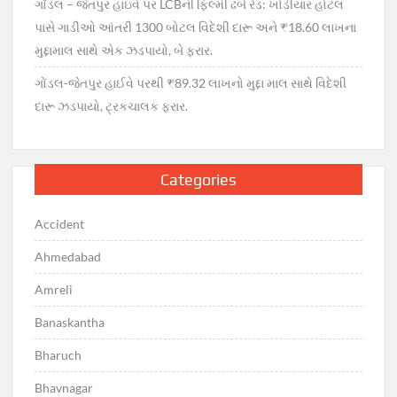
ગોંડલ – જેતપુર હાઇવે પર LCBની ફિલ્મી ઢબે રેડ: ખોડીયાર હોટલ
પાસે ગાડીઓ આંતરી 1300 બોટલ વિદેશી દારૂ અને ₹18.60 લાખના
મુદ્દામાલ સાથે એક ઝડપાયો, બે ફરાર.
ગોંડલ-જેતપુર હાઈવે પરથી ₹89.32 લાખનો મુદ્દા માલ સાથે વિદેશી
દારૂ ઝડપાયો, ટ્રકચાલક ફરાર.
Categories
Accident
Ahmedabad
Amreli
Banaskantha
Bharuch
Bhavnagar