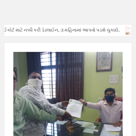
ોર્ટ માટે નક્કી કરી ડેડલાઈન, ૩ મહિનામાં આપવો પડશે ચુકાદો.
અફવાઓ