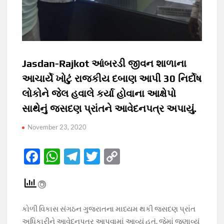
Jasdan-Rajkot આંબરડી જીવન શાળાના
આચાર્યે ખોટું રાજકીય દબાણ આપી 30 નિર્દોષ
લોકોને જેલ હવાલે કર્યા હોવાના આક્ષેપો
સાથેનું જસદણ પ્રાંતને આવેદનપત્ર અપાયું.
November 23, 2020
F
W
T
T
C
ac
h
el
w
o
e
at
e
itt
p
b
s
gr
er
y
કોળી વિકાસ સંગઠન ગુજરાતના માધ્યમ થકી જસદણ પ્રાંત
o
A
a
Li
અધિકારીને આવેદનપત્ર આપવામાં આવ્યું હતું. જેમાં જણાવ્યું