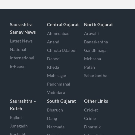
Saurashtra
Central Gujarat
North Gujarat
Samay News
Ahmedabad
Aravalli
Latest News
Anand
Banaskantha
National
Chhota Udaipur
Gandhinagar
International
Dahod
Mehsana
E-Paper
Kheda
Patan
Mahisagar
Sabarkantha
Panchmahal
Vadodara
Saurashtra –
South Gujarat
Other Links
Kutch
Bharuch
Cricket
Rajkot
Dang
Crime
Junagadh
Narmada
Dharmik
Kachchh