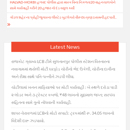
HALVAD-MORBI હળવદ પોલીસ દ્વારા માસ્ક વિના નિકળતા20 વાહનચાલકોને
navigation
સામે કાર્યવાહી કરીને 20 હજાર નો દંડ વસુલ કર્યો
ગોંડલ શહેર ના પ્રોહી જુગારના લીસ્ટેડ બુટલેગરો વીરૂધ્ધ ત્રણ ઇસમની હદપારી..
Latest News
રાજકોટ ગ્રામ્ય LCB ટીમે સુલતાનપુર પોલીસ સ્ટેશન વિસ્તારના
નવાગામમાં થયેલી મોટી ઘરફોડ ચોરીનો ભેદ ઉકેલી, ચોરીના દાગીના
અને રીક્ષા સાથે પતિ-પત્નીને ઝડપી લીધા.
ચોટીલામાં ખનન માફિયાઓ પર મોટી કાર્યવાહી : બે સ્થળે દરોડા પાડી
૨ લોડર અને ૩ ટ્રેક્ટર કબજે, ₹48 લાખનો મુદ્દામાલ જપ્ત; સરપંચ
સહિતના સામે ગુનો નોંધવાની કાર્યવાહી.
શાપર-વેરાવળમાં LCBનો મોટો સપાટો: ટ્રકમાંથી રૂ. 34.05 લાખનો
વિદેશી દારૂ ઝડપાયો.