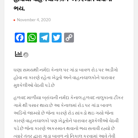
ભય.
November 4, 2020
F
W
T
T
C
ac
h
el
w
o
e
at
e
itt
p
b
s
gr
er
y
ઘણા સમયથી નર્મદા કેનાલ પર ગાંડા બાવળ રોડ પર અડીંગો
o
A
a
Li
‌હોવા ના કારણે રહેતા ખેડૂતો અને વાહનચાલકોને પારાવાર
o
p
m
n
મુશ્કેલીઓ વેઠવી પડે છે
k
p
k
હળવદ માળીયા બ્રાંચની નર્મદા કેનાલ હળવદ તાલુકાના ટીકર
ગામે થી પસાર થાય છે આ કેનાલમાં રોડ પર ગાંડા બાવળ
અડિંગો જામ્યો છે જેના કારણે રોડ સાંકડો થઇ ગયો જેના
કારણે વાહનચાલકો પણ ખેડૂતોને પારાવાર મુશ્કેલીઓ વેઠવી
પડે છે જેના કારણે અકસ્માત થવાનો ભય સતાવી રહ્યો છે
ત્યારે તંત્ર દ્વારા ગાડા બાવળ નો નિકાલ કરવામાં આવે તેવી