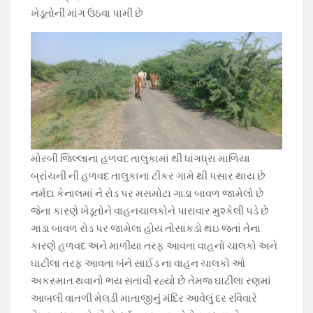
ખેડૂતોની માંગ ઉઠવા પામી છે
મોરબી જિલ્લાના હળવદ તાલુકામાં થી ધાંગધ્રા ‌માળિયા
બ્રાંચની ની હળવદ તાલુકાના ટીકર ગામે થી પસાર થાય છે
નર્મદા કેનાલમાં ને રોડ પર મસમોટા ગાડા બાવળ જામેલો છે
જેના કારણે ખેડૂતોને વાહનચાલકોને પારાવાર મુશ્કેલી પડે છે
ગાડા બાવળ રોડ પર જામેલા હોય તો‌સાંકડો થઇ જતાં તેના
કારણે હળવદ અને માળીયા તરફ આવતા વાહનો ચાલકો અને
ઘાટીલા તરફ આવતા બંને સાઈડ ના વાહન ચાલકો ઓ
અકસ્માત થવાનો ભય સતાવી રહ્યો છે તેમજ ઘાટીલા રણમાં
આબલી વાતળી મેલડી માતાજીનું મંદિર આવેલું દર રવિવારે