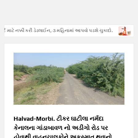
ટ માટે નક્કી કરી ડેડલાઈન, ૩ મહિનામાં આપવો પડશે ચુકાદો.
અફવાઓથી 
Halvad-Morbi. ટીકર ઘાટીલા નર્મદા
કેનાલના ગાંડાબાવળ નો અડીંગો રોડ પર
હોવાથી વાહનચાલકોને અકસ્માત થવાનો