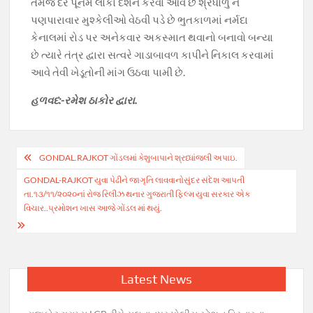
તેમજ દર પૂનમે લોકો દર્શન કરવા આવે છે શ્રધાળુ ને
પણપારાવાર મુશ્કેલીઓ વેઠવી પડે છે ભુતકાળમાં નર્મદા
કેનાલમાં રોડ પર અનેકવાર અકસ્માત થવાનો બનાવો બન્યા
છે ત્યારે તંત્ર દ્વારા સત્વરે ગાડાબાવળ કાપીને નિકાલ કરવામાં
આવે તેવી ખેડૂતોની માંગ ઉઠવા પામી છે.
હળવદ:-રમેશ ઠાકોર દ્વારા.
Post
GONDAL.RAJKOT ગોંડલમાં કેશુબાપાને શ્રધ્ધાંજલી અપાઇ.
navigation
GONDAL-RAJKOT યુવા પેઢીને જાગૃતિ લાવવાનોસુંદર સંદેશ આપતી
તા.૧૩/૧૧/૨૦૨૦નાં રોજ રિલીઝ થનાર ગુજરાતી ફિલ્મ યુવા સરકાર એક
વિચાર..પ્રમોશન ખાસ આજે ગોંડલ માં થયું.
Latest News