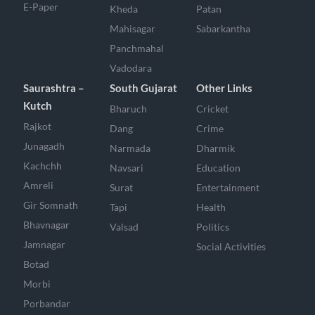
E-Paper
Kheda
Patan
Mahisagar
Sabarkantha
Panchmahal
Vadodara
Saurashtra –
South Gujarat
Other Links
Kutch
Bharuch
Cricket
Rajkot
Dang
Crime
Junagadh
Narmada
Dharmik
Kachchh
Navsari
Education
Amreli
Surat
Entertainment
Gir Somnath
Tapi
Health
Bhavnagar
Valsad
Politics
Jamnagar
Social Activities
Botad
Morbi
Porbandar