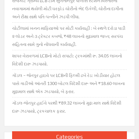
રાજકોટ ગ્રામ્ય LCB ટીમે સુલતાનપુર પોલીસ સ્ટેશન વિસ્તારના
નવાગામમાં થયેલી મોટી ઘરફોડ ચોરીનો ભેદ ઉકેલી, ચોરીના દાગીના
અને રીક્ષા સાથે પતિ-પત્નીને ઝડપી લીધા.
ચોટીલામાં ખનન માફિયાઓ પર મોટી કાર્યવાહી : બે સ્થળે દરોડા પાડી
૨ લોડર અને ૩ ટ્રેક્ટર કબજે, ₹48 લાખનો મુદ્દામાલ જપ્ત; સરપંચ
સહિતના સામે ગુનો નોંધવાની કાર્યવાહી.
શાપર-વેરાવળમાં LCBનો મોટો સપાટો: ટ્રકમાંથી રૂ. 34.05 લાખનો
વિદેશી દારૂ ઝડપાયો.
ગોંડલ – જેતપુર હાઇવે પર LCBની ફિલ્મી ઢબે રેડ: ખોડીયાર હોટલ
પાસે ગાડીઓ આંતરી 1300 બોટલ વિદેશી દારૂ અને ₹18.60 લાખના
મુદ્દામાલ સાથે એક ઝડપાયો, બે ફરાર.
ગોંડલ-જેતપુર હાઈવે પરથી ₹89.32 લાખનો મુદ્દા માલ સાથે વિદેશી
દારૂ ઝડપાયો, ટ્રકચાલક ફરાર.
Categories