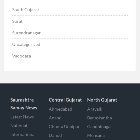
South Gujarat
Surat
Surendranagar
Uncategorized
Vadodara
Saurashtra
Central Gujarat
North Gujarat
Samay News
Ahmedabad
Aravalli
Latest News
Anand
Banaskantha
National
Chhota Udaipur
Gandhinagar
International
Dahod
Mehsana