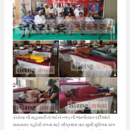
કોરોના ની મહામારી ને લઈને બ્લડ ની જરૂરિયાત દર્દીઓને
સમયસર પહોંચી વળવા માટે સૌપ્રથમ વાર સુન્ની મુસ્લિમ યંગ