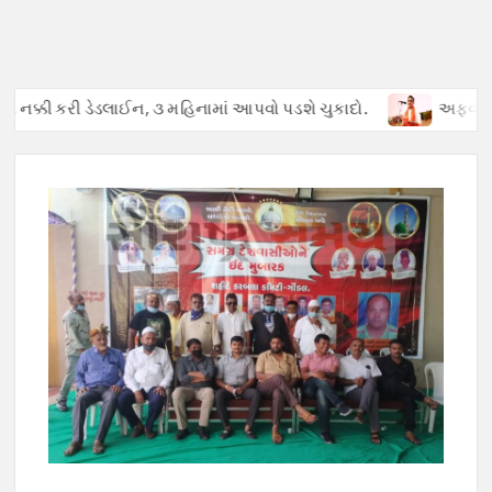
કરી ડેડલાઈન, ૩ મહિનામાં આપવો પડશે ચુકાદો.
અફવાઓથી હડકંપ : પેટ