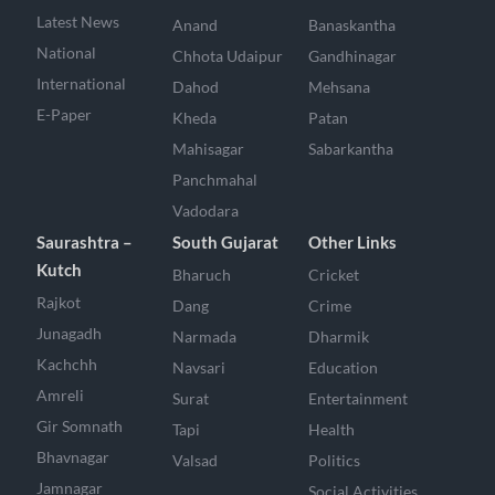
Latest News
Anand
Banaskantha
National
Chhota Udaipur
Gandhinagar
International
Dahod
Mehsana
E-Paper
Kheda
Patan
Mahisagar
Sabarkantha
Panchmahal
Vadodara
Saurashtra –
South Gujarat
Other Links
Kutch
Bharuch
Cricket
Rajkot
Dang
Crime
Junagadh
Narmada
Dharmik
Kachchh
Navsari
Education
Amreli
Surat
Entertainment
Gir Somnath
Tapi
Health
Bhavnagar
Valsad
Politics
Jamnagar
Social Activities