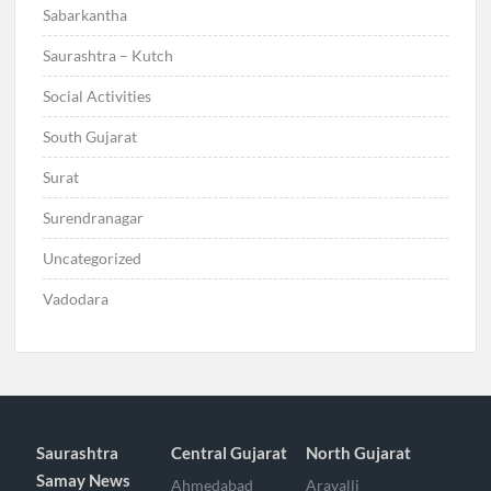
Sabarkantha
Saurashtra – Kutch
Social Activities
South Gujarat
Surat
Surendranagar
Uncategorized
Vadodara
Saurashtra
Central Gujarat
North Gujarat
Samay News
Ahmedabad
Aravalli