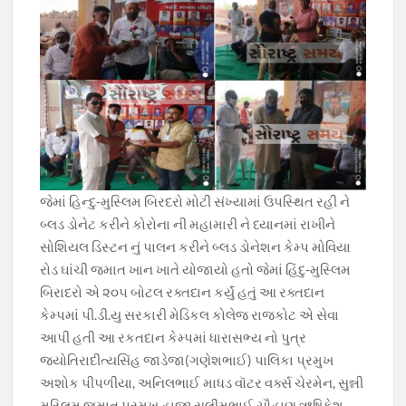
જેમાં હિન્દુ-મુસ્લિમ બિરદરો મોટી સંખ્યામાં ઉપસ્થિત રહી ને
બ્લડ ડોનેટ કરીને કોરોના ની મહામારી ને ધ્યાનમાં રાખીને
સોશિયલ ડિસ્ટન નું પાલન કરીને બ્લડ ડોનેશન કેમ્પ મોવિયા
રોડ ઘાંચી જમાત ખાન ખાતે યોજાયો હતો જેમાં હિંદુ-મુસ્લિમ
બિરાદરો એ ૨૦૫ બોટલ રક્તદાન કર્યું હતું આ રક્તદાન
કેમ્પમાં પી.ડી.યુ સરકારી મેડિકલ કોલેજ રાજકોટ એ સેવા
આપી હતી આ રકતદાન કેમ્પમાં ધારાસભ્ય નો પુત્ર
જ્યોતિરાદીત્યસિંહ જાડેજા(ગણેશભાઈ) પાલિકા પ્રમુખ
અશોક પીપળીયા, અનિલભાઈ માધડ વૉટર વર્ક્સ ચેરમેન, સુન્ની
મુસ્લિમ જમાત પ્રમુખ હાજી સલીમભાઈ ચૌહાણ,ઋષિકેશ