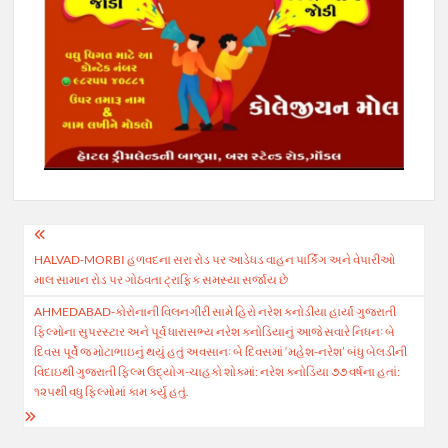
Post
HALVAD-MORBI હળવદના સરા રોડ પર આડેધડ વાહન પાર્કિંગ અને વેપારીઓ
navigation
માલ સામાન રોડ પર ગોઠવતા ટ્રાફિક સમસ્યા સર્જાય છે
AHMEDABAD-કોરોનાની વિલનગીરી સામે હિરો નરેશ કનોડીયા હાર્યા ગુજરાતી
ફિલ્મોના સુપરસ્ટાર અને પૂર્વ ધારાસભ્ય નરેશ કનોડિયાનું આજે સવારે નિધનઃ બે
દિવસ પૂર્વે જ મોટાભાઇનું થયું હતું અવસાનઃ બે દિવસમાં ‘મહેશ-નરેશ’ બંધુ બેલડીની
વિદાઇથી ગુજરાતી ફિલ્મ ઉદ્યોગ-ચાહકો શોકમાં: નરેશ કનોડિયા ૭૭ વર્ષના હતાં:
૧૨૫થી વધુ ફિલ્મોમાં કામ કર્યુ હતું.