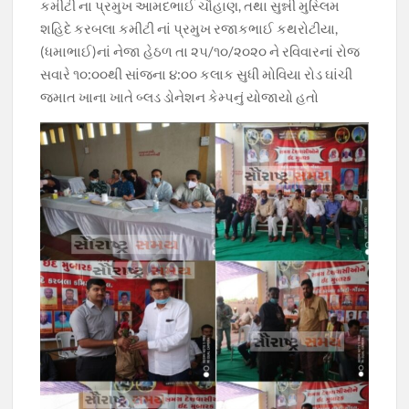
કમીટી ના પ્રમુખ આમદભાઈ ચૌહાણ, તથા સુન્ની મુસ્લિમ
શહિદે કરબલા કમીટી નાં પ્રમુખ રજાકભાઈ કથરોટીયા,
(ધમાભાઈ)નાં નેજા હેઠળ તા ૨૫/૧૦/૨૦૨૦ ને રવિવારનાં રોજ
સવારે ૧૦:૦૦થી સાંજના ૪:૦૦ કલાક સુધી મોવિયા રોડ ઘાંચી
જમાત ખાના ખાતે બ્લડ ડોનેશન કેમ્પનું યોજાયો હતો