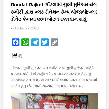
Gondal-Rajkot ગોંડલ માં સુન્ની મુસ્લિમ યંગ
કમીટી દ્વારા બ્લડ ડોનેશન કેમ્પ યોજાયો:બ્લડ
ડોનેટ કેમ્પમાં ૨૦૫ બોટલ રક્ત દાન થયું.
October 27, 2020
F
W
T
T
C
ac
h
el
w
o
e
at
e
itt
p
b
s
gr
er
y
ગોંડલમાં સુન્ની મુસ્લિમ યંગ કમીટી તથા સુન્ની મુસ્લિમ શહિદે
o
A
a
Li
કરબલા કમિટી નાં સયુંકત ઉપક્રમે બ્લડ ડોનેશન કેમ્પ નું
o
p
m
n
આયોજન ગત તા.૨૫ના રોજ ઘાંચી જમાત ખાના ખાતે કરવામાં
આવેલ હતું.જેમાં મોટી સંખ્યામાં રક્તદાન થયેલ હતું
k
p
k