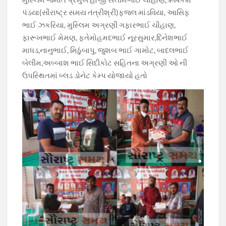
પંડયા(સૌરાષ્ટ્ર સમય તંત્રીશ્રી)ફજલ માંડવિયા, આસિફ
ભાઈ ઝકરિયા, મુસ્લિમ અગ્રણી ગફારભાઈ ચૌહાણ,
ફારૂખભાઈ મેમણ, ફતેમોહમદભાઈ નૂરસુમાર,દિનેશભાઈ
માધડ,નાનુભાઈ, મિઠુંબાપુ, જુશબ ભાઈ ગામોટ, બાદલભાઈ
બેલીમ,અબ્બાશ ભાઈ સિદીકોટ સહિતના અગ્રણી ઓ ની
ઉપસ્થિતમાં બ્લડ ડોનેટ કેમ્પ યોજાયો હતો