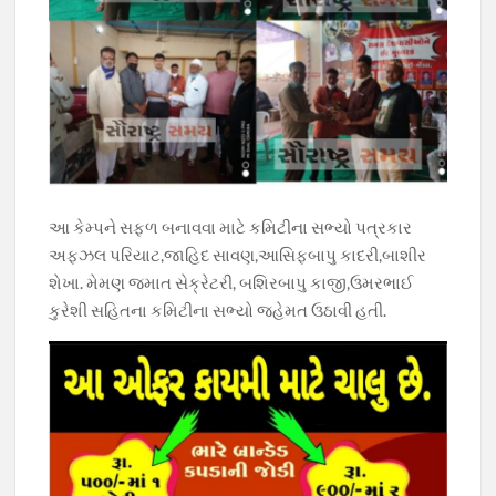
આ કેમ્પને સફળ બનાવવા માટે કમિટીના સભ્યો પત્રકાર
અફઝલ પરિયાટ,જાહિદ સાવણ,આસિફબાપુ કાદરી,બાશીર
શેખા. મેમણ જમાત સેક્રેટરી, બશિરબાપુ કાજી,ઉમરભાઈ
કુરેશી સહિતના કમિટીના સભ્યો જહેમત ઉઠાવી હતી.