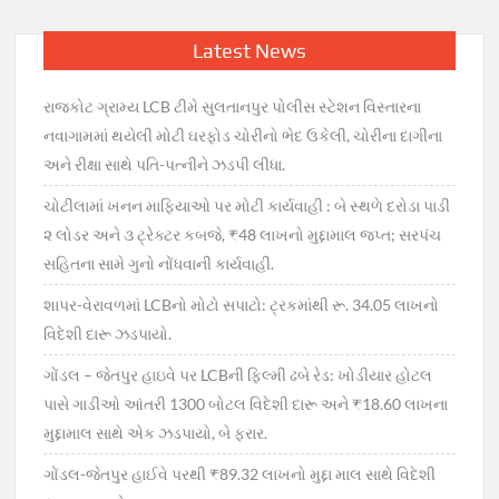
Latest News
રાજકોટ ગ્રામ્ય LCB ટીમે સુલતાનપુર પોલીસ સ્ટેશન વિસ્તારના
નવાગામમાં થયેલી મોટી ઘરફોડ ચોરીનો ભેદ ઉકેલી, ચોરીના દાગીના
અને રીક્ષા સાથે પતિ-પત્નીને ઝડપી લીધા.
ચોટીલામાં ખનન માફિયાઓ પર મોટી કાર્યવાહી : બે સ્થળે દરોડા પાડી
૨ લોડર અને ૩ ટ્રેક્ટર કબજે, ₹48 લાખનો મુદ્દામાલ જપ્ત; સરપંચ
સહિતના સામે ગુનો નોંધવાની કાર્યવાહી.
શાપર-વેરાવળમાં LCBનો મોટો સપાટો: ટ્રકમાંથી રૂ. 34.05 લાખનો
વિદેશી દારૂ ઝડપાયો.
ગોંડલ – જેતપુર હાઇવે પર LCBની ફિલ્મી ઢબે રેડ: ખોડીયાર હોટલ
પાસે ગાડીઓ આંતરી 1300 બોટલ વિદેશી દારૂ અને ₹18.60 લાખના
મુદ્દામાલ સાથે એક ઝડપાયો, બે ફરાર.
ગોંડલ-જેતપુર હાઈવે પરથી ₹89.32 લાખનો મુદ્દા માલ સાથે વિદેશી