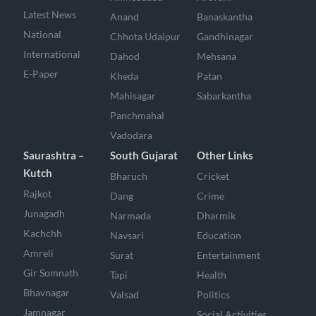
Latest News
Anand
Banaskantha
National
Chhota Udaipur
Gandhinagar
International
Dahod
Mehsana
E-Paper
Kheda
Patan
Mahisagar
Sabarkantha
Panchmahal
Vadodara
Saurashtra –
South Gujarat
Other Links
Kutch
Bharuch
Cricket
Rajkot
Dang
Crime
Junagadh
Narmada
Dharmik
Kachchh
Navsari
Education
Amreli
Surat
Entertainment
Gir Somnath
Tapi
Health
Bhavnagar
Valsad
Politics
Jamnagar
Social Activities