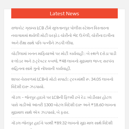
Latest News
રાજકોટ ગ્રામ્ય LCB ટીમે સુલતાનપુર પોલીસ સ્ટેશન વિસ્તારના
નવાગામમાં થયેલી મોટી ઘરફોડ ચોરીનો ભેદ ઉકેલી, ચોરીના દાગીના
અને રીક્ષા સાથે પતિ-પત્નીને ઝડપી લીધા.
ચોટીલામાં ખનન માફિયાઓ પર મોટી કાર્યવાહી : બે સ્થળે દરોડા પાડી
૨ લોડર અને ૩ ટ્રેક્ટર કબજે, ₹48 લાખનો મુદ્દામાલ જપ્ત; સરપંચ
સહિતના સામે ગુનો નોંધવાની કાર્યવાહી.
શાપર-વેરાવળમાં LCBનો મોટો સપાટો: ટ્રકમાંથી રૂ. 34.05 લાખનો
વિદેશી દારૂ ઝડપાયો.
ગોંડલ – જેતપુર હાઇવે પર LCBની ફિલ્મી ઢબે રેડ: ખોડીયાર હોટલ
પાસે ગાડીઓ આંતરી 1300 બોટલ વિદેશી દારૂ અને ₹18.60 લાખના
મુદ્દામાલ સાથે એક ઝડપાયો, બે ફરાર.
ગોંડલ-જેતપુર હાઈવે પરથી ₹89.32 લાખનો મુદ્દા માલ સાથે વિદેશી