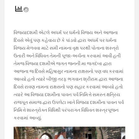
ac
h
el
w
o
e
at
e
itt
p
b
s
gr
er
y
o
A
a
Li
વિજયાદશમી એટલે અધર્મ પર ધર્મનો વિજય અને આજના
o
p
m
n
દિવસે એવું પણ કહેવાય છે કે પાંડવો દ્વારા અધર્મ પર ધર્મના
વિજય મેળવવા માટે સમી નામના વૃક્ષ પરથી પોતાના શસ્ત્રો
k
p
k
ઉતારી અને વિધિવત તેમની પૂજા-અર્ચના કરવામાં આવી હતી
તેમજ વિજયા દશમીએ જગત જનની મા જગદંબા દ્વારા
આજના જ દિવસે મહિષાસુર નામના રાક્ષસનો પણ વધ કરવામાં
આવ્યો હતો ત્યારે બીજી તરફ ભગવાન શ્રીરામ દ્વારા આજના
દિવસે રાવણ નામના રાક્ષસનો પણ સહાર કરવામાં આવ્યો હતો
ત્યારે આ વિજયા દશમીના પાવન પર્વ નિમિત્તે સમસ્ત ક્ષત્રિય
રાજપૂત સમાજ દ્વારા ઉપલેટા ખાતે વિજયા દશમીના પાવન પર્વ
નિમિત્તે શાસ્ત્રોક્ત વિધિથી પરંપરાગત વિધિવત શસ્ત્રપૂજન
કરવામાં આવ્યું.