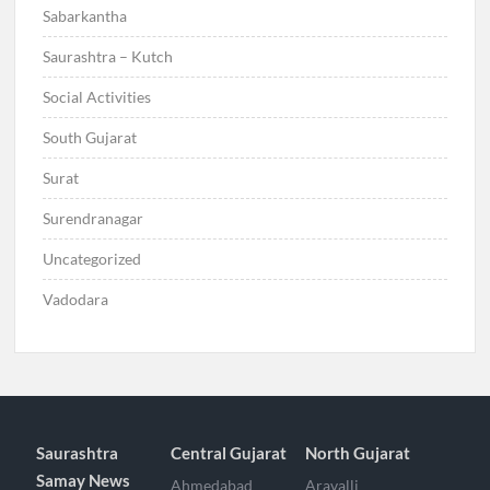
Sabarkantha
Saurashtra – Kutch
Social Activities
South Gujarat
Surat
Surendranagar
Uncategorized
Vadodara
Saurashtra
Central Gujarat
North Gujarat
Samay News
Ahmedabad
Aravalli