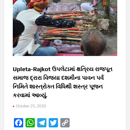
Upleta-Rajkot ઉપલેટામાં ક્ષત્રિય રાજપૂત
સમાજ દ્રારા વિજયા દશમીના પાવન પર્વ
નિમિતે શાસ્ત્રોક્ત વિધિથી શસ્ત્ર પૂજન
કરવામાં આવ્યું.
October 25, 2020
F
W
T
T
C