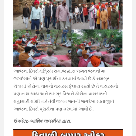
આજના દિવસે ક્ષત્રિય સમાજ દ્વારા જગત જનની મા
જગદંબાને એ પણ પ્રાર્થના કરવામાં આવી છે કે સમગ્ર
વિશ્વમાં કોરોના નામનો વાયરસ ફેલાય રહ્યો છે તે વાયરસનો
પણ નાશ થાય અને સમગ્ર વિશ્વને કોરોના વાયસરની
મહામારી માંથી તારે તેવી જગત જનની જગદંબા માતાજીને
આજના દિવસે પ્રાર્થના પણ કરવામાં આવી છે.
ઉપલેટા:-આશિષ લાલકીયા દ્વારા.