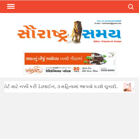
Skip
Search
to
content
્ટ માટે નક્કી કરી ડેડલાઈન, ૩ મહિનામાં આપવો પડશે ચુકાદો.
અફવાઓથી