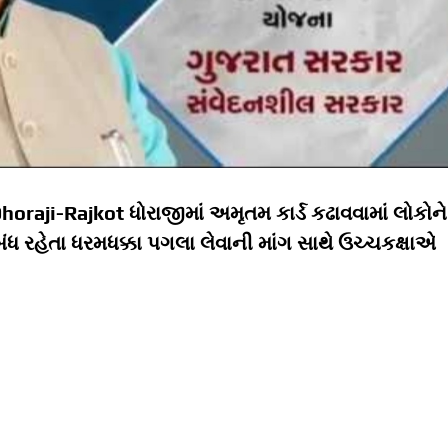
oraji-Rajkot ધોરાજીમાં અમૃતમ કાર્ડ કઢાવવામાં લોકોને
બંધ રહેતા ધરમધક્કા પગલા લેવાની માંગ સાથે ઉચ્ચકક્ષાએ