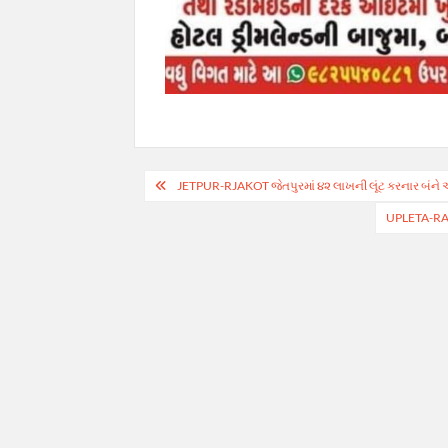
Post
JETPUR-RJAKOT જેતપુરમાં ૪૨ લાખની લૂંટ કરનાર બંને 
navigation
UPLETA-RAJKO