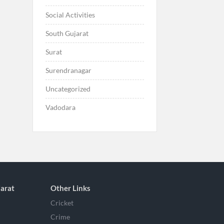
Social Activities
South Gujarat
Surat
Surendranagar
Uncategorized
Vadodara
arat
Other Links
Cricket
Crime