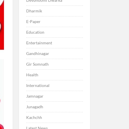
Devbhoomi Dwarka
Dharmik
E-Paper
Education
Entertainment
Gandhinagar
Gir Somnath
Health
International
Jamnagar
Junagadh
Kachchh
Latest News