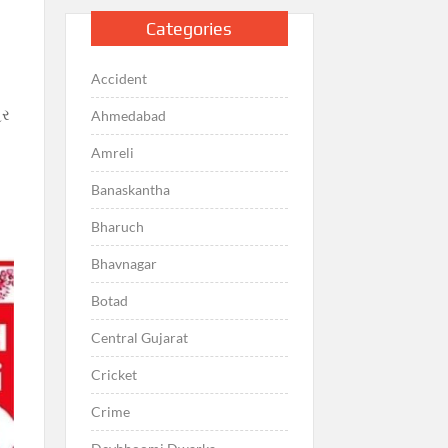
ધ
Categories
Accident
ેર
Ahmedabad
Amreli
Banaskantha
Bharuch
Bhavnagar
Botad
Central Gujarat
Cricket
Crime