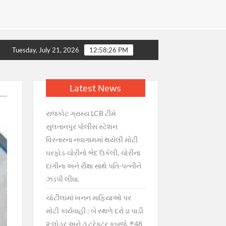
ભરાટ, સરકારની તાત્કાલિક સ્પષ્ટતા : જથ્થો પૂરતો છે, અફવાઓથી દૂર રહ
Tuesday, July 21, 2026
12:58:27 PM
Latest News
રાજકોટ ગ્રામ્ય LCB ટીમે
સુલતાનપુર પોલીસ સ્ટેશન
વિસ્તારના નવાગામમાં થયેલી મોટી
ઘરફોડ ચોરીનો ભેદ ઉકેલી, ચોરીના
દાગીના અને રીક્ષા સાથે પતિ-પત્નીને
ઝડપી લીધા.
ચોટીલામાં ખનન માફિયાઓ પર
મોટી કાર્યવાહી : બે સ્થળે દરોડા પાડી
૨ લોડર અને ૩ ટ્રેક્ટર કબજે, ₹48