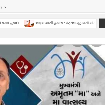
KS
અફવાઓથી હડકંપ : પેટ્રોલ ખૂટ્યાની ખોટી વાતોથી ગુજરાતમાં ગ