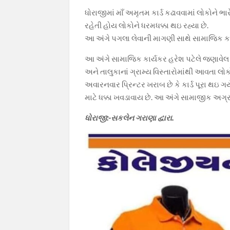
b
s
gr
er
y
ધોરાજીમાં માઁ અમૃતમ કાર્ડ કઢાવવામાં લોકોને ભા
o
A
a
Li
રહેતી હોય લોકોને ધરમધક્કા થઇ રહ્યા છે.
o
p
m
n
આ અંગે પગલા લેવાની માગણી સાથે સામાજિક કાર
k
p
k
આ અંગે સામાજિક કાર્યકર હરેશ પટેલે જણાવેલ 
અને તાલુકાનાં ગ્રામ્ય વિસ્તારોમાંથી આવતા લો
અવારનવાર પ્રિન્ટર ખરાબ છે કે કાર્ડ પૂરા થઇ
માટે ધક્કા ખવડાવાય છે. આ અંગે સામાજીક અગ્
ધોરાજી:-સકલેન ગરાણા દ્વારા.