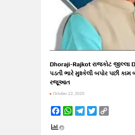
Dhoraji-Rajkot રાજકોટ જીલ્લા Dh
પડતી ભારે મુશ્કેલી બપોર પછી કામ 
રજૂઆત
October 22, 2020
F
W
T
T
C
ac
h
el
w
o
e
at
e
itt
p