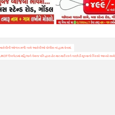
આરોપીની ઓળખ મળી: બન્ને આરોપીઓ પોલીસ નાં હાથ વેતમાં.
T ઉપલેટામાં મહિલાને તેમના પતિ દ્વારા ઢોર માર મારી રસ્તે તરછોડી મૂકવાનો કિસ્સો આવ્યો સામે