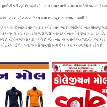
રે મુશ્કેલી પડી રહી છે. જેમાં મોટાભાગે બપોર પછી અમૃતમ કાર્ડની કામગીરી બં
્યકર હરેશ પટેલ દ્વારા ઉચ્ચ કક્ષાએ રજૂઆત કરવામાં આવી છે.
છે કે ઘણા દિવસોથી મામલતદાર કચેરી ખાતે આવેલ એટીવીટી ખાતે ધોરાજી શહ
કોને અમૃતમ કાર્ડ કઢાવવામાં જુદા જુદા બહાનાઓ બતાવીને ધક્કા ખવડાવાય છે.
 ગયેલ છે. રીબીન ખલાસ થઇ ગયેલ છે. જેવા બહાના બતાવી અરજદારોને આ કાર્ડ
રણી હરેશ પટેલે પગલા લેવાની માગણી સાથે ઉચ્ચ કક્ષાએ રજૂઆતો કરેલ છે.