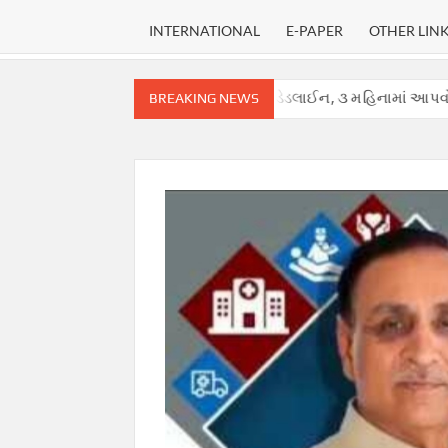
INTERNATIONAL
E-PAPER
OTHER LIN
રીમ કોર્ટે હાઈકોર્ટ માટે નક્કી કરી ડેડલાઈન, ૩ મહિનામાં આપવો પડશે ચુકાદો.
BREAKING NEWS