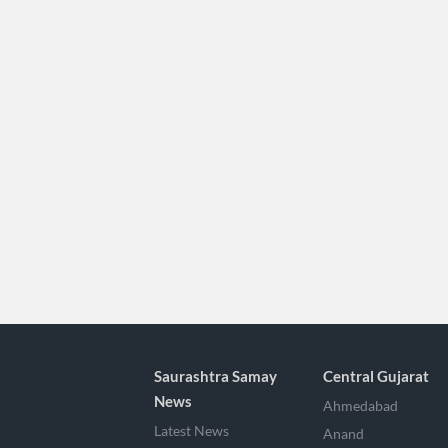
Saurashtra Samay
Central Gujarat
News
Ahmedabad
Latest News
Anand