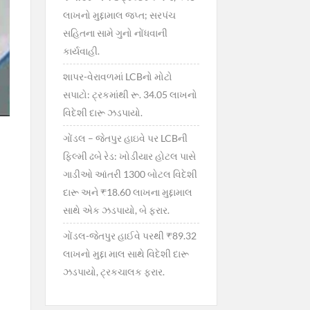
લાખનો મુદ્દામાલ જપ્ત; સરપંચ
સહિતના સામે ગુનો નોંધવાની
કાર્યવાહી.
શાપર-વેરાવળમાં LCBનો મોટો
સપાટો: ટ્રકમાંથી રૂ. 34.05 લાખનો
વિદેશી દારૂ ઝડપાયો.
ગોંડલ – જેતપુર હાઇવે પર LCBની
ફિલ્મી ઢબે રેડ: ખોડીયાર હોટલ પાસે
ગાડીઓ આંતરી 1300 બોટલ વિદેશી
દારૂ અને ₹18.60 લાખના મુદ્દામાલ
સાથે એક ઝડપાયો, બે ફરાર.
ગોંડલ-જેતપુર હાઈવે પરથી ₹89.32
લાખનો મુદ્દા માલ સાથે વિદેશી દારૂ
ઝડપાયો, ટ્રકચાલક ફરાર.