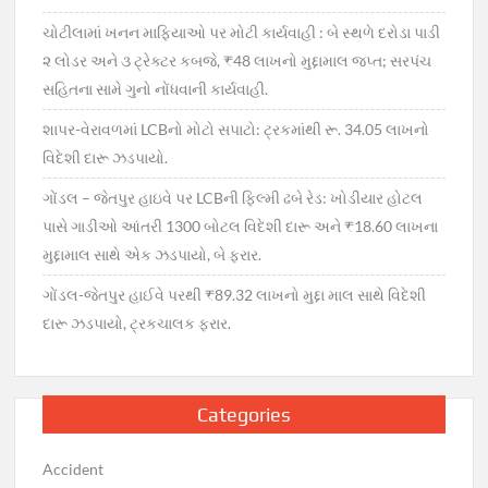
ચોટીલામાં ખનન માફિયાઓ પર મોટી કાર્યવાહી : બે સ્થળે દરોડા પાડી
૨ લોડર અને ૩ ટ્રેક્ટર કબજે, ₹48 લાખનો મુદ્દામાલ જપ્ત; સરપંચ
સહિતના સામે ગુનો નોંધવાની કાર્યવાહી.
શાપર-વેરાવળમાં LCBનો મોટો સપાટો: ટ્રકમાંથી રૂ. 34.05 લાખનો
વિદેશી દારૂ ઝડપાયો.
ગોંડલ – જેતપુર હાઇવે પર LCBની ફિલ્મી ઢબે રેડ: ખોડીયાર હોટલ
પાસે ગાડીઓ આંતરી 1300 બોટલ વિદેશી દારૂ અને ₹18.60 લાખના
મુદ્દામાલ સાથે એક ઝડપાયો, બે ફરાર.
ગોંડલ-જેતપુર હાઈવે પરથી ₹89.32 લાખનો મુદ્દા માલ સાથે વિદેશી
દારૂ ઝડપાયો, ટ્રકચાલક ફરાર.
Categories
Accident