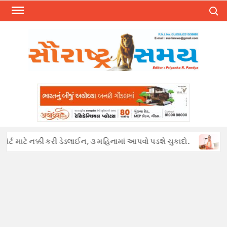
Skip
Search
to
content
 માટે નક્કી કરી ડેડલાઈન, ૩ મહિનામાં આપવો પડશે ચુકાદો.
અફવાઓથી 