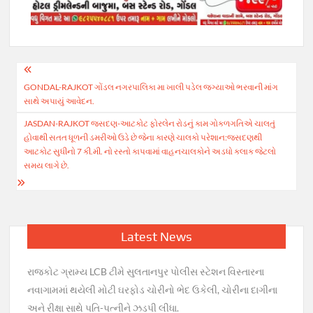
Post
GONDAL-RAJKOT ગોંડલ નગરપાલિકા મા ખાલી પડેલ જગ્યાઓ ભરવાની માંગ
navigation
સાથે અપાયું આવેદન.
JASDAN-RAJKOT જસદણ-આટકોટ ફોરલેન રોડનું કામ ગોકળગતિએ ચાલતું
હોવાથી સતત ધૂળની ડમરીઓ ઉડે છે જેના કારણે ચાલકો પરેશાન:જસદણથી
આટકોટ સુધીનો 7 કી.મી. નો રસ્તો કાપવામાં વાહનચાલકોને અડધો કલાક જેટલો
સમય લાગે છે.
Latest News
રાજકોટ ગ્રામ્ય LCB ટીમે સુલતાનપુર પોલીસ સ્ટેશન વિસ્તારના
નવાગામમાં થયેલી મોટી ઘરફોડ ચોરીનો ભેદ ઉકેલી, ચોરીના દાગીના
અને રીક્ષા સાથે પતિ-પત્નીને ઝડપી લીધા.