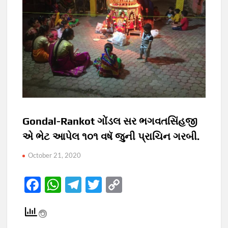
Gondal-Rankot ગોંડલ સર ભગવતસિંહજી
એ ભેટ આપેલ ૧૦૧ વષૅ જુની પ્રાચિન ગરબી.
October 21, 2020
F
W
T
T
C
ac
h
el
w
o
e
at
e
itt
p