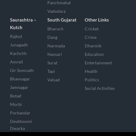
Panchmahal
Vadodara
Saurashtra –
South Gujarat
Other Links
Kutch
Bharuch
Cricket
Rajkot
Dang
Crime
Junagadh
Narmada
Dharmik
Kachchh
Navsari
Education
Amreli
Surat
Entertainment
Gir Somnath
Tapi
Health
Bhavnagar
Valsad
Politics
Jamnagar
Social Activities
Botad
Morbi
Porbandar
Devbhoomi
Dwarka