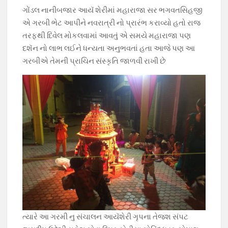
b
s
gr
er
y
ગોંડલ નાનીબજાર આયૅ શેરીમાં મહારાજા સર ભગવતસિહજી
o
A
a
Li
એ ગરબી ભેટ આપીને નવરાત્રી નો પ્રારંભ કરાવ્યો હતો રાજ
o
p
m
n
તરફથી દિવેલ મોકલવામાં આવતું એ સમયે મહારાજા પણ
દશૅન નો લાભ લઈને ધન્યતા અનુભવતાં હતા આજે પણ આ
k
p
k
ગરબીએ તેમની પ્રાચિન સંસ્કૃતિ જાળવી રાખી છે
ત્યારે આ ગરમી નુ સંચાલન આયૅશેરી ગૃપના તેજશ સંપટ