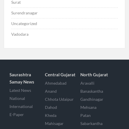
Surat
Surendranagar
Uncategorized
Vadodara
Saurashtra
Central Gujarat
North Gujarat
Samay News
Ahmedabad
Aravalli
Latest News
Anand
Banaskantha
National
Chhota Udaipur
Gandhinagar
International
Dahod
Mehsana
E-Paper
Kheda
Patan
Mahisagar
Sabarkantha