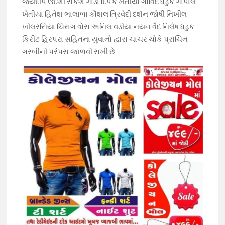
જયદીપ ઉદેશી રાકેશ ગોડા દિપક ખેતીયા ગોવિંદ ધડુક ગોપાલ
ખેતીયા હિતેશ ભાલાળા કૌશલ ત્રિવેદી દશૅન જોષી નિખીલ
ખીલરસિયા ચિરાગ વોરા અનિલ વડીયા નયન વૈદ નિલેષ ધડુક
કિરીટ હિરપરા સહિતના યુવાનો દ્વારા ચાચર ચોકે પ્રાચિન
ગરબીની પરંપરા જાળવી રાખી છે