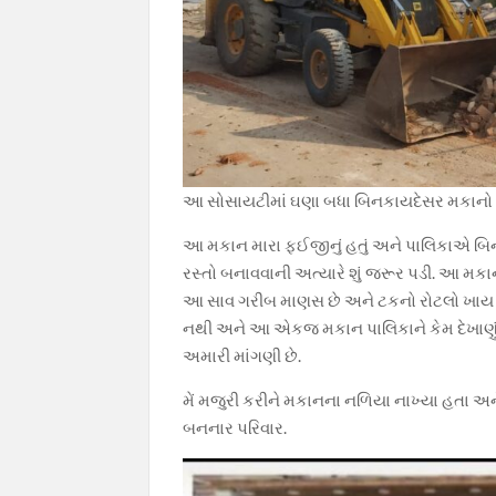
આ સોસાયટીમાં ઘણા બધા બિનકાયદેસર મકાનો ઉભ
આ મકાન મારા ફઈજીનું હતું અને પાલિકાએ બિન
રસ્તો બનાવવાની અત્યારે શું જરૂર પડી. આ મકા
આ સાવ ગરીબ માણસ છે અને ટકનો રોટલો ખાય છ
નથી અને આ એકજ મકાન પાલિકાને કેમ દેખાણું. જ
અમારી માંગણી છે.
મેં મજુરી કરીને મકાનના નળિયા નાખ્યા હતા અ
બનનાર પરિવાર.