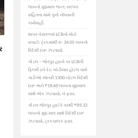
લાખનો મુદ્દામાલ જપ્ત; સરપંચ
સહિતના સામે ગુનો નોંધવાની
કાર્યવાહી.
શાપર-વેરાવળમાં LCBનો મોટો
સપાટો: ટ્રકમાંથી રૂ. 34.05 લાખનો
ર
વિદેશી દારૂ ઝડપાયો.
ગોંડલ – જેતપુર હાઇવે પર LCBની
ફિલ્મી ઢબે રેડ: ખોડીયાર હોટલ પાસે
ગાડીઓ આંતરી 1300 બોટલ વિદેશી
દારૂ અને ₹18.60 લાખના મુદ્દામાલ
સાથે એક ઝડપાયો, બે ફરાર.
ગોંડલ-જેતપુર હાઈવે પરથી ₹89.32
લાખનો મુદ્દા માલ સાથે વિદેશી દારૂ
ઝડપાયો, ટ્રકચાલક ફરાર.