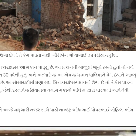
ા છે તો તે કેમ પાડતા નથી: ગૌરીબેન ભોળાભાઈ ઝાપડીયા-રહીશ.
કાયદેસર આ મકાન પાડ્યું છે. આ મકાનની બાજુમાં જૂનો રસ્તો હતો તો નવો
ન 30 વર્ષથી હતું અને અત્યારે જ આ એકજ મકાન પાલિકાને કેમ ધ્યાને આવ્યું
ે. આ સોસાયટીમાં ઘણા બધા બિનકાયદેસર મકાનો ઉભા છે તો તે કેમ પાડતા
ેથી દસ્તાવેજ સિવાયના તમામ મકાનો પાલિકા દ્વારા પાડવામાં આવે તેવી
ને આજે બધું મારી નજર સામે પાડી નાખ્યું: ઓધાભાઈ પોપટભાઈ ગોહિલ- ભોગ