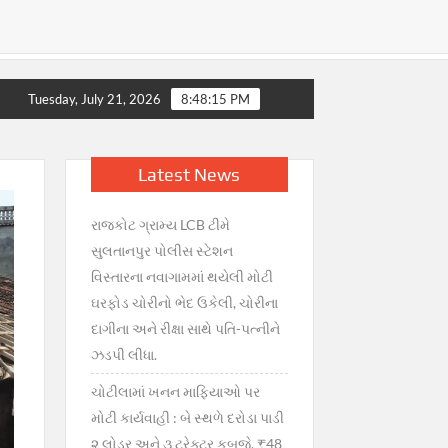
 સરકારની તાત્કાલિક સ્પષ્ટતા : જથ્થો પૂરતો છે, અફવાઓથી દૂર રહો” —
Tuesday, July 21, 2026
8:48:16 PM
Latest News
રાજકોટ ગ્રામ્ય LCB ટીમે
સુલતાનપુર પોલીસ સ્ટેશન
વિસ્તારના નવાગામમાં થયેલી મોટી
ઘરફોડ ચોરીનો ભેદ ઉકેલી, ચોરીના
દાગીના અને રીક્ષા સાથે પતિ-પત્નીને
ઝડપી લીધા.
ચોટીલામાં ખનન માફિયાઓ પર
મોટી કાર્યવાહી : બે સ્થળે દરોડા પાડી
૨ લોડર અને ૩ ટ્રેક્ટર કબજે, ₹48