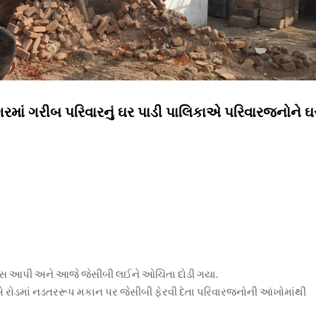
ં ગરીબ પરિવારનું ઘર પાડી પાલિકાએ પરિવારજનોને ઘ
 આપી અને આજે જેસીબી લઈને ઓચિંતા દોડી ગયા.
માં નડતરરૂપ મકાન પર જેસીબી ફેરવી દેતા પરિવારજનોની આંખોમાંથી