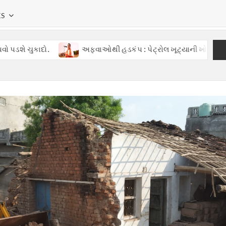
KS
અફવાઓથી હડકંપ : પેટ્રોલ ખૂટ્યાની ખોટી વાતોથી ગુજરાતમાં ગભરાટ,