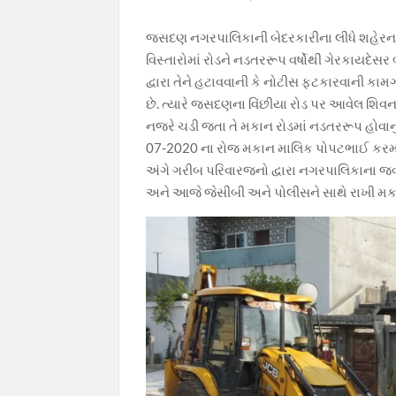
k
p
k
જસદણ નગરપાલિકાની બેદરકારીના લીધે શહેરના 
વિસ્તારોમાં રોડને નડતરરૂપ વર્ષોથી ગેરકાયદ
દ્વારા તેને હટાવવાની કે નોટીસ ફટકારવાની કામ
છે. ત્યારે જસદણના વિંછીયા રોડ પર આવેલ શિ
નજરે ચડી જતા તે મકાન રોડમાં નડતરરૂપ હોવાનુ
07-2020 ના રોજ મકાન માલિક પોપટભાઈ કરમ
અંગે ગરીબ પરિવારજનો દ્વારા નગરપાલિકાના 
અને આજે જેસીબી અને પોલીસને સાથે રાખી મકા