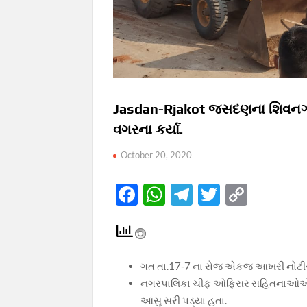
Jasdan-Rjakot જસદણના શિવનગરમા
વગરના કર્યા.
October 20, 2020
F
W
T
T
C
ac
h
el
w
o
e
at
e
itt
p
b
s
gr
er
y
ગત તા.17-7 ના રોજ એકજ આખરી નોટીસ
o
A
a
Li
નગરપાલિકા ચીફ ઓફિસર સહિતનાઓએ રોડ
o
p
m
n
આંસુ સરી પડ્યા હતા.