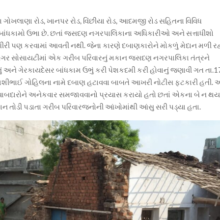
ગોખલાણા રોડ, ખાનપર રોડ, વિંછીયા રોડ, આદમજી રોડ સહિતના વિવિધ
ેસર બાંધકામો ઉભા છે. છતાં જસદણ નગરપાલિકાના અધિકારીઓ અને સત્તાધીશો
ગીરી પણ કરવામાં આવતી નથી. જેના કારણે દબાણકારોને મોકળું મેદાન મળી રહ્
વનગર સોસાયટીમાં એક ગરીબ પરિવારનું મકાન જસદણ નગરપાલિકા તંત્રને
ં અને ગેરકાયદેસર બાંધકામ ઉભું કરી પેશકદમી કરી હોવાનું જણાવી ગત તા.1
શીભાઈ ગોહિલના નામે દબાણ હટાવવા બાબતે આખરી નોટીસ ફટકારી હતી.
જવાબદારોને અનેકવાર સમજાવવાનો પ્રયાસ કરાયો હતો છતાં એકના બે ન થય
ન તોડી પડાતા ગરીબ પરિવારજનોની આંખોમાંથી આંસુ સરી પડ્યા હતા.