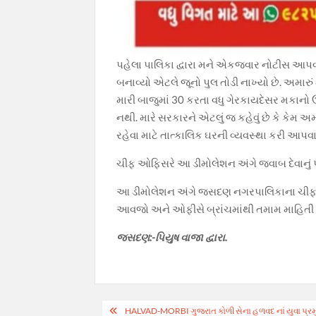
પહેલા પાલિકા દ્વારા મને એકજવાર નોટીસ આપવા
બનાવ્યો એટલે જૂનો પુલ તોડી નાખ્યો છે. અમારું 
મારી બાજુમાં 30 કરતા વધુ ગેરકાયદેસર મકાનો ઉભ
નથી. મારે સરકારને એટલું જ કહેવું છે કે કેમ અ
રહેવા માટે તાત્કાલિક ઘરની વ્યવસ્થા કરી આપવા
ચીફ ઓફિસરે આ ડીમોલેશન અંગે જવાબ દેવાનું પણ
આ ડીમોલેશન અંગે જસદણ નગરપાલિકાના ચીફ ઓફિસર
આવજો અને ઓફીસે બ્રાંચમાંથી તમામ માહિતી મેળ
જસદણ:-પિયુષ વાજા દ્વારા.
Post
HALVAD-MORBI ગુજરાત કોળી સેના હળવદ નાં યુવા પ્રમ