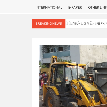
INTERNATIONAL
E-PAPER
OTHER LIN
ોર્ટે હાઈકોર્ટ માટે નક્કી કરી ડેડલાઈન, ૩ મહિનામાં આપવો પડશે ચુકાદો.
BREAKING NEWS