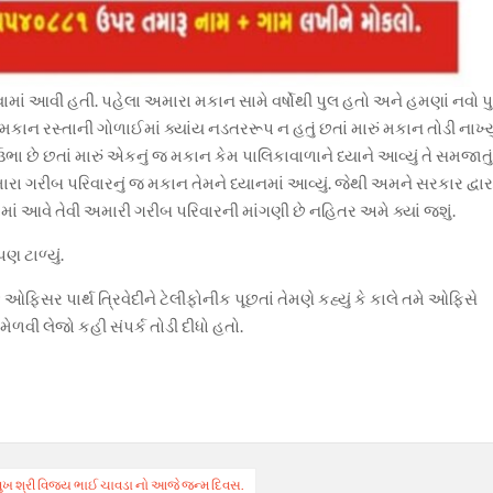
માં આવી હતી. પહેલા અમારા મકાન સામે વર્ષોથી પુલ હતો અને હમણાં નવો પ
મકાન રસ્તાની ગોળાઈમાં ક્યાંય નડતરરૂપ ન હતું છતાં મારું મકાન તોડી નાખ્યુ
ા છે છતાં મારું એકનું જ મકાન કેમ પાલિકાવાળાને ધ્યાને આવ્યું તે સમજાતુ
મારા ગરીબ પરિવારનું જ મકાન તેમને ધ્યાનમાં આવ્યું. જેથી અમને સરકાર દ્વાર
માં આવે તેવી અમારી ગરીબ પરિવારની માંગણી છે નહિતર અમે ક્યાં જશું.
 ટાળ્યું.
 પાર્થ ત્રિવેદીને ટેલીફોનીક પૂછતાં તેમણે કહ્યું કે કાલે તમે ઓફિસે
વી લેજો કહી સંપર્ક તોડી દીધો હતો.
ુખ શ્રી વિજય ભાઈ ચાવડા નો આજે જન્મ દિવસ.