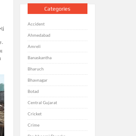
Categories
Accident
યું
Ahmedabad
7-
Amreli
 આ
Banaskantha
ા
Bharuch
Bhavnagar
Botad
Central Gujarat
Cricket
Crime