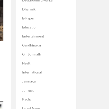
Devbhoomi Dwarka
Dharmik
E-Paper
Education
Entertainment
Gandhinagar
Gir Somnath
.
Health
International
Jamnagar
Junagadh
Kachchh
Latest News