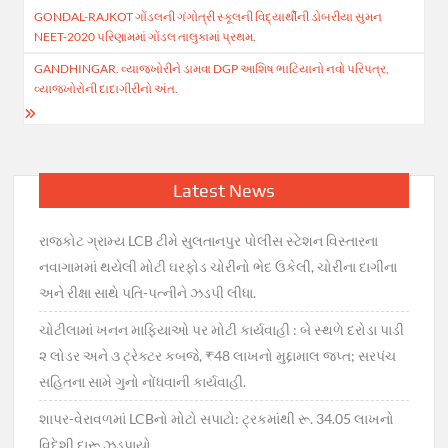
GONDAL-RAJKOT ગોંડલની ગંગોત્રી સ્કૂલની વિદ્યાર્થીની ડોબરીયા સુમન
navigation
NEET-2020 પરિણામમાં ગોંડલ તાલુકામાં પ્રથમ.
GANDHINGAR. વ્યાજખોરીને ડામવા DGP આશિષ ભાટિયાનો નવો પરિપત્ર,
વ્યાજખોરોની દાદાગીરીનો અંત.
Latest News
રાજકોટ ગ્રામ્ય LCB ટીમે સુલતાનપુર પોલીસ સ્ટેશન વિસ્તારના
નવાગામમાં થયેલી મોટી ઘરફોડ ચોરીનો ભેદ ઉકેલી, ચોરીના દાગીના
અને રીક્ષા સાથે પતિ-પત્નીને ઝડપી લીધા.
ચોટીલામાં ખનન માફિયાઓ પર મોટી કાર્યવાહી : બે સ્થળે દરોડા પાડી
૨ લોડર અને ૩ ટ્રેક્ટર કબજે, ₹48 લાખનો મુદ્દામાલ જપ્ત; સરપંચ
સહિતના સામે ગુનો નોંધવાની કાર્યવાહી.
શાપર-વેરાવળમાં LCBનો મોટો સપાટો: ટ્રકમાંથી રૂ. 34.05 લાખનો
વિદેશી દારૂ ઝડપાયો.