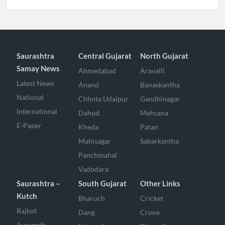
Saurashtra
Central Gujarat
North Gujarat
Samay News
Ahmedabad
Aravalli
Latest News
Anand
Banaskantha
National
Chhota Udaipur
Gandhinagar
International
Dahod
Mehsana
E-Paper
Kheda
Patan
Mahisagar
Sabarkantha
Panchmahal
Vadodara
Saurashtra –
South Gujarat
Other Links
Kutch
Bharuch
Cricket
Rajkot
Dang
Crime
Junagadh