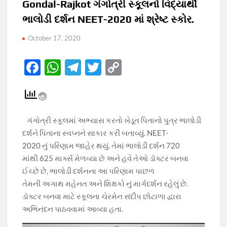
Gondal-Rajkot ગંગોત્રી સ્કૂલનો વિદ્યાર્થી
ભાલોડી દર્શન NEET-2020 માં શ્રેષ્ટ સ્કોર.
October 17, 2020
F
W
T
T
C
ac
h
el
w
o
e
at
e
itt
p
b
s
gr
er
y
ગંગોત્રી સ્કૂલમાં અભ્યાસ કરતો ખેડૂત પિતાનો પુત્ર ભાલોડી
o
A
a
Li
દર્શને પિતાના સ્વપ્નને સાકાર કરી બતાવ્યું. NEET-
o
p
m
n
2020 નું પરિણામ જાહેર થયું. તેમાં ભાલોડી દર્શન 720
માંથી 625 માર્ક્સ મેળવ્યા છે અને હવે તેઓ ડૉક્ટર બનવા
k
p
k
ઈચ્છે છે, ભાલોડી દર્શનના આ પરિણામ પાછળ
તેમની અગાથ મહેનત અને શિક્ષકો નું માર્ગદર્શન રહેલું છે.
ડૉક્ટર બનવા માટે સ્કૂલના ચેરમેન સંદીપ છોટાળા દ્વારા
અભિનંદન પાઠવવામાં આવ્યા હતા.