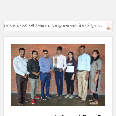
કોર્ટ માટે નક્કી કરી ડેડલાઈન, ૩ મહિનામાં આપવો પડશે ચુકાદો.
અફવા