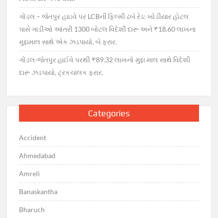
ગોંડલ – જેતપુર હાઇવે પર LCBની ફિલ્મી ઢબે રેડ: ખોડીયાર હોટલ
પાસે ગાડીઓ આંતરી 1300 બોટલ વિદેશી દારૂ અને ₹18.60 લાખના
મુદ્દામાલ સાથે એક ઝડપાયો, બે ફરાર.
ગોંડલ-જેતપુર હાઈવે પરથી ₹89.32 લાખનો મુદ્દા માલ સાથે વિદેશી
દારૂ ઝડપાયો, ટ્રકચાલક ફરાર.
Categories
Accident
Ahmedabad
Amreli
Banaskantha
Bharuch