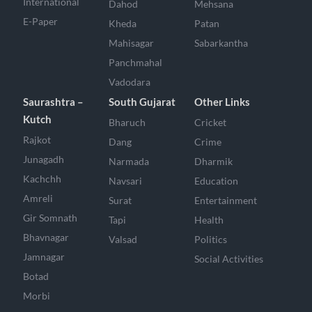
International
Dahod
Mehsana
E-Paper
Kheda
Patan
Mahisagar
Sabarkantha
Panchmahal
Vadodara
Saurashtra –
South Gujarat
Other Links
Kutch
Bharuch
Cricket
Rajkot
Dang
Crime
Junagadh
Narmada
Dharmik
Kachchh
Navsari
Education
Amreli
Surat
Entertainment
Gir Somnath
Tapi
Health
Bhavnagar
Valsad
Politics
Jamnagar
Social Activities
Botad
Morbi