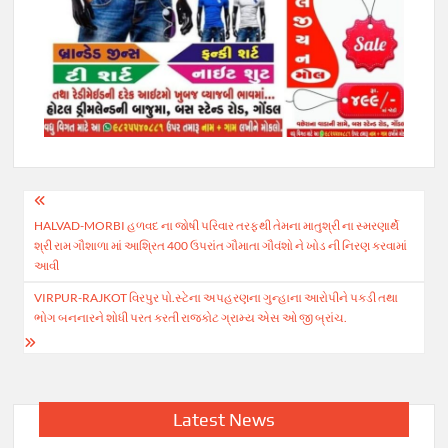
Post
HALVAD-MORBI હળવદ ના જોષી પરિવાર તરફથી તેમના માતુશ્રી ના સ્મરણાર્થે
navigation
શ્રી રામ ગૌશાળા માં આશ્રિત 400 ઉપરાંત ગૌમાતા ગૌવંશો ને ખોડ ની નિરણ કરવામાં
આવી
VIRPUR-RAJKOT વિરપુર પો.સ્ટેના અપહરણના ગુન્હાના આરોપીને પકડી તથા
ભોગ બનનારને શોધી પરત કરતી રાજકોટ ગ્રામ્ય એસ ઓ જી બ્રાંચ.
Latest News