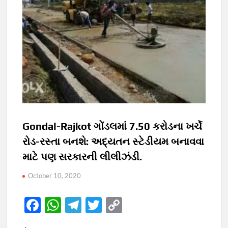
Gondal-Rajkot ગોંડલમાં 7.50 કરોડના ખર્ચે
રોડ-રસ્તા બનશે: અદ્યતન સ્ટેડીયમ બનાવવા
માટે પણ સરકારની લીલીઝંડી.
October 10, 2020
F
W
T
T
C
ac
h
el
w
o