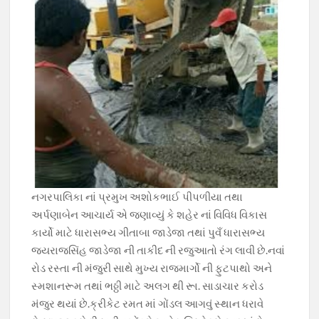
નગરપાલિકા નાં પ્રમુખ અશોકભાઈ પીપળીયા તથા
અર્પણાબેન આચાર્ય એ જણાવ્યું કે શહેર નાં વિવિધ વિકાસ
કાર્યો માટે ધારાસભ્ય ગીતાબા જાડેજા તથાં પુવઁ ધારાસભ્ય
જયરાજસિંહ જાડેજા ની તાકીદ ની રજુઆતો રંગ લાવી છે.નવાં
રોડ રસ્તા ની મંજુરી સાથે મુખ્ય રાજમાર્ગો ની ફુટપાથો અને
સ્મશાનરૂમ તથાં ભઠ્ઠી માટે અલગ થી રૂા. સાડાચાર કરોડ
મંજુર થયાં છે.ક્રીકેટ રમત માં ગોંડલ આગવું સ્થાન ધરાવે