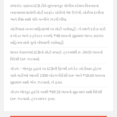
રાજકોટ ગ્રામ્ય LCB ટીમે સુલતાનપુર પોલીસ સ્ટેશન વિસ્તારના
નવાગામમાં થયેલી મોટી ઘરફોડ ચોરીનો ભેદ ઉકેલી, ચોરીના દાગીના
અને રીક્ષા સાથે પતિ-પત્નીને ઝડપી લીધા.
ચોટીલામાં ખનન માફિયાઓ પર મોટી કાર્યવાહી : બે સ્થળે દરોડા પાડી
૨ લોડર અને ૩ ટ્રેક્ટર કબજે, ₹48 લાખનો મુદ્દામાલ જપ્ત; સરપંચ
સહિતના સામે ગુનો નોંધવાની કાર્યવાહી.
શાપર-વેરાવળમાં LCBનો મોટો સપાટો: ટ્રકમાંથી રૂ. 34.05 લાખનો
વિદેશી દારૂ ઝડપાયો.
ગોંડલ – જેતપુર હાઇવે પર LCBની ફિલ્મી ઢબે રેડ: ખોડીયાર હોટલ
પાસે ગાડીઓ આંતરી 1300 બોટલ વિદેશી દારૂ અને ₹18.60 લાખના
મુદ્દામાલ સાથે એક ઝડપાયો, બે ફરાર.
ગોંડલ-જેતપુર હાઈવે પરથી ₹89.32 લાખનો મુદ્દા માલ સાથે વિદેશી
દારૂ ઝડપાયો, ટ્રકચાલક ફરાર.