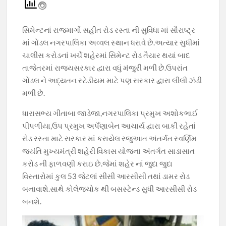
e
at
e
itt
p
b
s
gr
er
y
સિમેન્ટનાં રાજમાર્ગો સહીત રોડ રસ્તા ની સુવિધા માં સૌરાષ્ટ્ર
o
A
a
Li
માં ગોંડલ નગરપાલિકા અવ્વલ સ્થાન ધરાવે છે.અત્યાર સુધીમાં
o
p
m
n
ચાલીસ કરોડનાં ખર્ચે શહેરમાં સિમેન્ટ રોડ તૈયાર થયાં બાદ
તાજેતરમાં રાજ્યસરકાર દ્વારા વધું મંજુરી મળી છે.ઉપરાંત
k
p
k
ગોંડલ ને અદ્યતન સ્ટેડીયમ માટે પણ સરકાર દ્વારા લીલી ઝંડી
મળી છે.
ધારાસભ્ય ગીતાબા જાડેજા,નગરપાલિકા પ્રમુખ અશોકભાઈ
પીપળીયા,ઉપ પ્રમુખ અપઁણાબેન આચાર્ય દ્વારા બાકી રહેતાં
રોડ રસ્તા માટે સરકાર માં કરાયેલ રજુઆત અંતર્ગત સ્વર્ણિમ
જયંતિ મુખ્યમંત્રી શહેરી વિકાસ યોજના અંતર્ગત સાડાસાત
કરોડ ની ફાળવણી કરાઇ છે.જેમાં શહેર નાં જુદા જુદા
વિસ્તારોમાં કુલ 53 જેટલાં સીસી આરસીસી તથાં ડામર રોડ
બનાવાશે.સાથે કોલેજચોક થી બસસ્ટેન્ડ સુધી આરસીસી રોડ
બનશે.