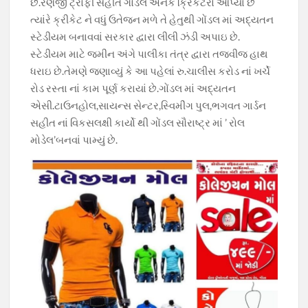
છે.રણજી ટ્રોફી સહીત ગોંડલે અનેક ક્રિકેટરો આપ્યાં છે
ત્યાંરે ક્રીકેટ ને વધું ઉતેજન મળે તે હેતુથી ગોંડલ માં અદ્યતન
સ્ટેડીયમ બનાવવાં સરકાર દ્વારા લીલી ઝંડી અપાઇ છે.
સ્ટેડીયમ માટે જમીન અંગે પાલીકા તંત્ર દ્વારા તજવીજ હાથ
ધરાઇ છે.તેમણે જણાવ્યું કે આ પહેલાં રુ.ચાલીસ કરોડ નાં ખર્ચે
રોડ રસ્તા નાં કામ પૂર્ણ કરાયાં છે.ગોંડલ માં અદ્યતન
એસી.ટાઉનહોલ,સાયન્સ સેન્ટર,સ્વિમીંગ પુલ,ભગવત ગાર્ડન
સહીત નાં વિકસલક્ષી કાર્યો થી ગોંડલ સૌરાષ્ટ્ર માં ’ રોલ
મોડેલ’બનવાં પામ્યું છે.