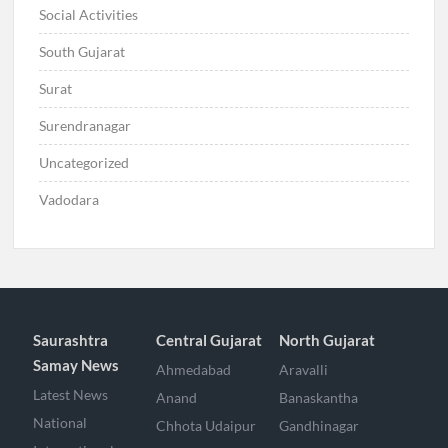
Social Activities
South Gujarat
Surat
Surendranagar
Uncategorized
Vadodara
Saurashtra
Central Gujarat
North Gujarat
Samay News
Ahmedabad
Aravalli
Latest News
Anand
Banaskantha
National
Chhota Udaipur
Gandhinagar