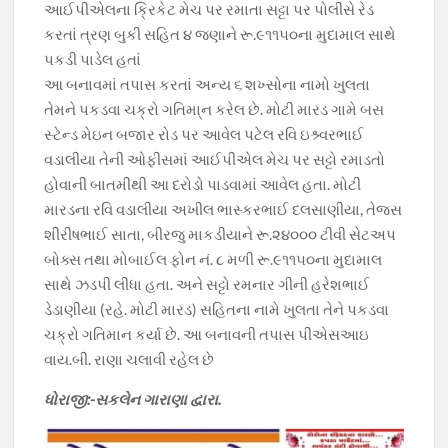
આઈપીએલના ક્રિકેટ મેચ પર રમાતા સટ્ટા પર પોલીસે રેડ
કરતાં ત્રણ બુકી સહિત ૪ જણાને રૂ.૯૧૧૫૦ના મુદામાલ સાથે
પકડી પાડેલ હતાં
આ બનાવમાં તપાસ કરતાં અન્ય ૬ શખ્સોના નામો ખુલતા
તેમને પકડવા ચક્રો ગતિમા્ન કરેલ છે. મોટી મારડ ગામે બસ
સ્ટેન્ડ મેઇન બજાર રોડ પર આવેલ પટેલ રવિ ઇશ્ર્વરભાઈ
વડાલીયા તેની ઓફીસમાં આઈપીએલ મેચ પર સટ્ટો રમાડતો
હોવાની બાતમીથી આ દરોડો પાડવામાં આવેલ હતા. મોટી
મારડના રવિ વડાલીયા અખીલ ભાસ્કરભાઈ દલસાણીયા, તેજસ
શીરીષભાઈ સાતા, બીરજુ માકડીયાને રૂ.૨૪૦૦૦ ટીવી સેટઅપ
બોક્સ તથા મોબાઈલ ફોન નં. ૮ મળી રૂ.૯૧૧૫૦ના મુદામાલ
સાથે ઝડપી લીધા હતા. અને સટ્ટો રમનાર ગીની હરેશભાઈ
ડેડાણીયા (રહે. મોટી મારડ) સહિતના નામે ખુલતા તેને પકડવા
ચક્રો ગતિમાન કર્યા છે. આ બનાવની તપાસ પીએસઆઇ
વાય.બી. રાણા ચલાવી રહેલ છે
ધોરાજી:-સકલેન ગારાણા દ્વારા.