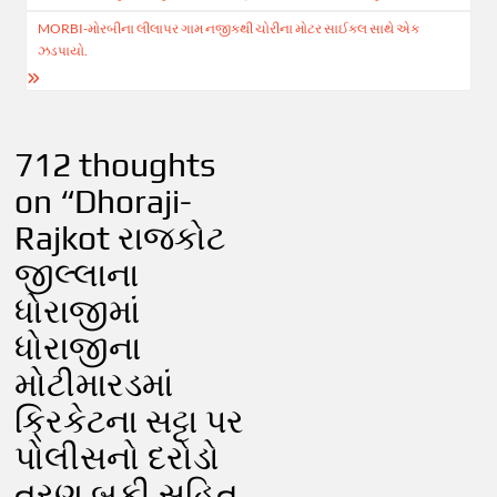
MORBI-મોરબીના લીલાપર ગામ નજીકથી ચોરીના મોટર સાઈકલ સાથે એક
ઝડપાયો.
712 thoughts
on “
Dhoraji-
Rajkot રાજકોટ
જીલ્લાના
ધોરાજીમાં
ધોરાજીના
મોટીમારડમાં
ક્રિકેટના સટ્ટા પર
પોલીસનો દરોડો
ત્રણ બુકી સહિત