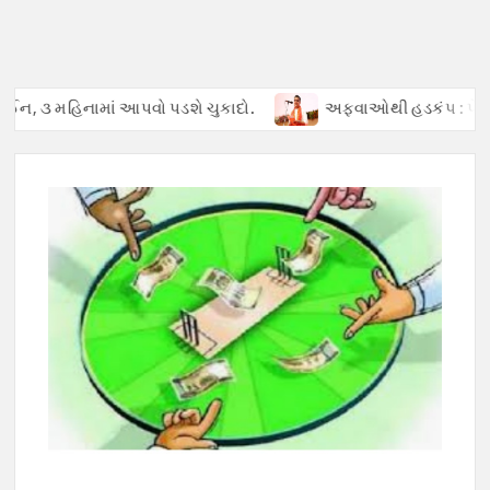
માં આપવો પડશે ચુકાદો.
અફવાઓથી હડકંપ : પેટ્રોલ ખૂટ્યાની ખોટી