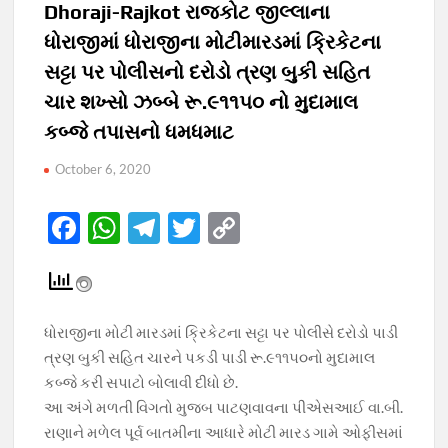
Dhoraji-Rajkot રાજકોટ જીલ્લાના
ધોરાજીમાં ધોરાજીના મોટીમારડમાં ક્રિકેટના
સટ્ટા પર પોલીસનો દરોડો ત્રણ બુકી સહિત
ચાર શખ્સો ઝબ્બે રૂ.૯૧૧૫૦ નો મુદામાલ
કબ્જે તપાસનો ધમધમાટ
October 6, 2020
F
W
T
T
C
ac
h
el
w
o
e
at
e
itt
p
b
s
gr
er
y
ધોરાજીના મોટી મારડમાં ક્રિકેટના સટ્ટા પર પોલીસે દરોડો પાડી
o
A
a
Li
ત્રણ બુકી સહિત ચારને પકડી પાડી રૂ.૯૧૧૫૦નો મુદામાલ
o
p
m
n
કબ્જે કરી સપાટો બોલાવી દીધો છે.
આ અંગે મળતી વિગતો મુજબ પાટણવાવના પીએસઆઈ વા.બી.
k
p
k
રાણાને મળેલ પૂર્વ બાતમીના આધારે મોટી મારડ ગામે ઓફીસમાં