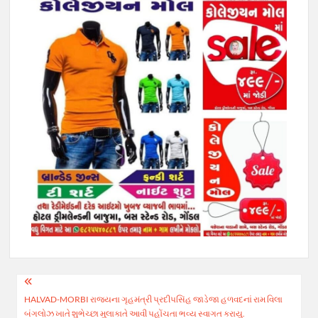
Post
HALVAD-MORBI રાજ્યના ગૃહમંત્રી પ્રદીપસિંહ જાડેજા હળવદનાં રામ વિલા
navigation
બંગલોઝ ખાતે શુભેચ્છા મુલાકાતે આવી પહોંચતા ભવ્ય સ્વાગત કરાયુ.