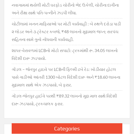
નવાગામમાં થયેલી મોટી ઘરફોડ ચોરીનો ભેદ ઉકેલી, ચોરીના દાગીના
અને રીક્ષા સાથે પતિ-પત્નીને ઝડપી લીધા.
ચોટીલામાં ખનન માફિયાઓ પર મોટી કાર્યવાહી : બે સ્થળે દરોડા પાડી
૨ લોડર અને ૩ ટ્રેક્ટર કબજે, ₹48 લાખનો મુદ્દામાલ જપ્ત; સરપંચ
સહિતના સામે ગુનો નોંધવાની કાર્યવાહી.
શાપર-વેરાવળમાં LCBનો મોટો સપાટો: ટ્રકમાંથી રૂ. 34.05 લાખનો
વિદેશી દારૂ ઝડપાયો.
ગોંડલ – જેતપુર હાઇવે પર LCBની ફિલ્મી ઢબે રેડ: ખોડીયાર હોટલ
પાસે ગાડીઓ આંતરી 1300 બોટલ વિદેશી દારૂ અને ₹18.60 લાખના
મુદ્દામાલ સાથે એક ઝડપાયો, બે ફરાર.
ગોંડલ-જેતપુર હાઈવે પરથી ₹89.32 લાખનો મુદ્દા માલ સાથે વિદેશી
દારૂ ઝડપાયો, ટ્રકચાલક ફરાર.
Categories