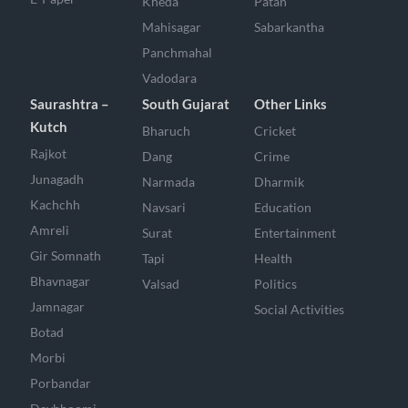
Kheda
Patan
Mahisagar
Sabarkantha
Panchmahal
Vadodara
Saurashtra –
South Gujarat
Other Links
Kutch
Bharuch
Cricket
Rajkot
Dang
Crime
Junagadh
Narmada
Dharmik
Kachchh
Navsari
Education
Amreli
Surat
Entertainment
Gir Somnath
Tapi
Health
Bhavnagar
Valsad
Politics
Jamnagar
Social Activities
Botad
Morbi
Porbandar