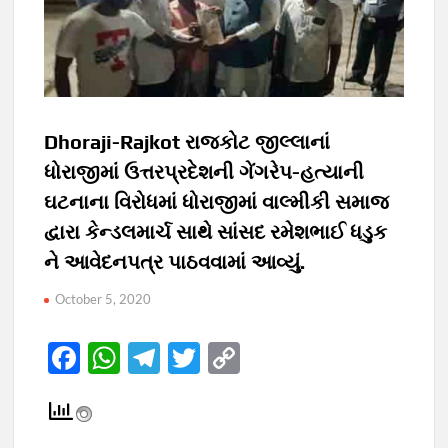
Dhoraji-Rajkot રાજકોટ જીલ્લાનાં
ધોરાજીમાં ઉત્તરપ્રદેશની ગેંગરેપ-હત્યાની
ઘટનાના વિરોધમાં ધોરાજીમાં વાલ્મીકી સમાજ
દ્વારા કેન્ડલમાર્ચ સાથે સાંસદ રમેશભાઈ ધડુક
ને આવેદનપત્ર પાઠવવામાં આવ્યું.
October 5, 2020
F
W
T
T
C
ac
h
el
w
o
e
at
e
itt
p