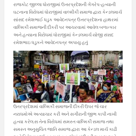
b
s
gr
er
y
રાજકોટ જીલ્લા ધોરાજીમાં ઉત્તરપ્રદેશની ગેંગરેપ-હત્યાની
o
A
a
Li
ઘટનાના વિરોધમાં ધોરાજીમાં વાલ્મીકી સમાજ દ્વારા કેન્ડલમાર્ચ
o
p
m
n
સાંસદ રમેશભાઈ ધડુક આવેદનપત્ર ઉત્તરપ્રદેશના હાથરમાં
વાલ્મિકી સમાજની દીકરી પર આચરવામાં આવેલ બળાત્કાર
k
p
k
અને હત્યાના વિરોધમાં ધોરાજીમાં કેન્ડલમાર્ચ યોજી સંસદ
રમેશભાઇ ધડુકને આવેદનપત્ર અપાયુ હતું
ઉતરપ્રદેશમાં વાલ્મિકી સમાજની દીકરી ઉપર જે ચાર
નરાધમોએ અત્યાચાર કરી અને સગીરાની જીભ કાપી નાખી
હત્યા કરેલ.સ તેના વિરોધમાં સમસ્ત વાલ્મિકી સમાજ તથા
સમસ્ત અનુસુચિત જાતિ સમાજ દ્વારા આ કેન્ડલ માર્ચ કાઢી