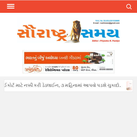
Skip
Search
to
content
ઈકોર્ટ માટે નક્કી કરી ડેડલાઈન, ૩ મહિનામાં આપવો પડશે ચુકાદો.
અફવા