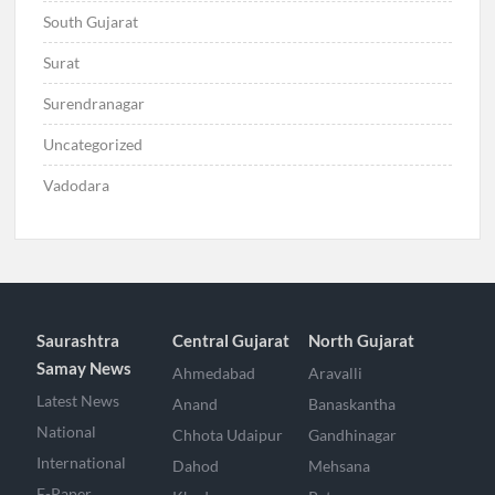
South Gujarat
Surat
Surendranagar
Uncategorized
Vadodara
Saurashtra
Central Gujarat
North Gujarat
Samay News
Ahmedabad
Aravalli
Latest News
Anand
Banaskantha
National
Chhota Udaipur
Gandhinagar
International
Dahod
Mehsana
E-Paper