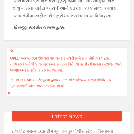
અને વિરોધ પ્રદર્શન કરાયું હતુ. જેમાં સંદી રવી લવકુશ અને
શંભુ નામના ચારેય આરોપીઓને કડકમાં કડક સજા કરવામાં
આવે તેવી માંગણી સાથે સુત્રોચ્ચાર કરવામાં આવિયા હતા
ધોરાજી:-સકલેન ગરાણા દ્વારા.
Post
UPLETA-RAJKOT ઉપલેટા મામલતદાર કચેરી સામે સ્વયં સૈનિક દલ દ્વારા
navigation
તાજેતરમાં બનેલી બળાત્કાર અને હત્યાના વિરોધમાં પ્રતીક ઉપવાસ આંદોલન અને
ધારણા અને સુત્રોચાર કરવામાં આવ્યા.
JETPUR-RAKOT જેતપુરમાં હાથરસ કાંડ અંગે યોજાયા ધરણા,પોલીસે કરી
પ્રદર્શનકર્તાઓની અટક કરવામાં આવી.
Latest News
રાજકોટ ગ્રામ્ય LCB ટીમે સુલતાનપુર પોલીસ સ્ટેશન વિસ્તારના